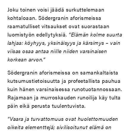
Joku toinen voisi jäädä surkuttelemaan
kohtaloaan. Södergranin aforismeissa
raamatulliset vitsaukset ovat suorastaan
luomistyön edellytyksiä.
”Elämän kolme suurta
lahjaa: köyhyys, yksinäisyys ja kärsimys – vain
viisas osaa antaa niille niiden varsinaisen
korkean arvon.”
Södergranin aforismeissa on samankaltaista
kutsumustietoisuutta ja profeetallista pauhua
kuin hänen varsinaisessa runotuotannossaan.
Rajamaan ja murroskauden runoilija käy tulta
päin eikä perusta tuulentuvista.
”Vaara ja turvattomuus ovat huolettomuuden
oikeita elementtejä; sivilisoitunut elämä on