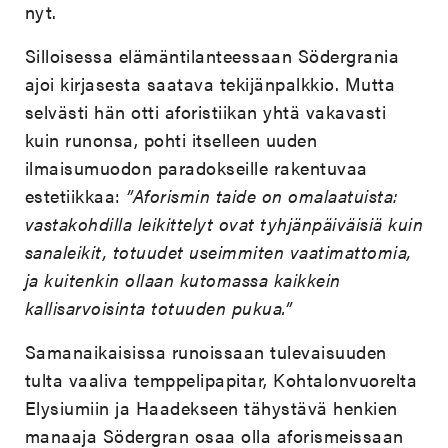
nyt.
Silloisessa elämäntilanteessaan Södergrania
ajoi kirjasesta saatava tekijänpalkkio. Mutta
selvästi hän otti aforistiikan yhtä vakavasti
kuin runonsa, pohti itselleen uuden
ilmaisumuodon paradokseille rakentuvaa
estetiikkaa:
”Aforismin taide on omalaatuista:
vastakohdilla leikittelyt ovat tyhjänpäiväisiä kuin
sanaleikit, totuudet useimmiten vaatimattomia,
ja kuitenkin ollaan kutomassa kaikkein
kallisarvoisinta totuuden pukua.”
Samanaikaisissa runoissaan tulevaisuuden
tulta vaaliva temppelipapitar, Kohtalonvuorelta
Elysiumiin ja Haadekseen tähystävä henkien
manaaja Södergran osaa olla aforismeissaan