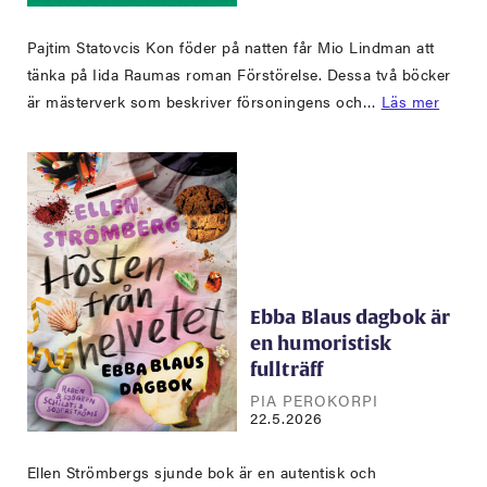
Pajtim Statovcis Kon föder på natten får Mio Lindman att
tänka på Iida Raumas roman Förstörelse. Dessa två böcker
är mästerverk som beskriver försoningens och…
Läs mer
Ebba Blaus dagbok är
en humoristisk
fullträff
PIA PEROKORPI
22.5.2026
Ellen Strömbergs sjunde bok är en autentisk och