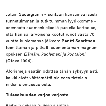
Jotain Södergranin – sentään kansainvälisesti
tunnetuimman ja tutkituimman lyyrikkomme –
asemasta suomenkielisellä puolella kertoo se,
että hän sai arvoisena kootut runot vasta 70
vuotta kuolemansa jälkeen:
Pentti Saaritsan
toimittaman ja pitkälti suomentaman magnum
opuksen
Elämäni, kuolemani ja kohtaloni
(Otava 1994).
Aforismeja saatiin odottaa tähän syksyyn asti,
kaikki eivät välttämättä ole edes tietoisia
niiden olemassaolosta.
Tulevaisuuden varjon varjosta
Kaikkiin neljään tuuleen
sisältää