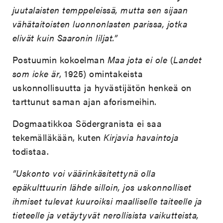
juutalaisten temppeleissä, mutta sen sijaan
vähätaitoisten luonnonlasten parissa, jotka
elivät kuin Saaronin liljat.”
Postuumin kokoelman
Maa jota ei ole
(
Landet
som icke är
, 1925) omintakeista
uskonnollisuutta ja hyvästijätön henkeä on
tarttunut saman ajan aforismeihin.
Dogmaatikkoa Södergranista ei saa
tekemälläkään, kuten
Kirjavia havaintoja
todistaa.
”Uskonto voi väärinkäsitettynä olla
epäkulttuurin lähde silloin, jos uskonnolliset
ihmiset tulevat kuuroiksi maalliselle taiteelle ja
tieteelle ja vetäytyvät nerollisista vaikutteista,