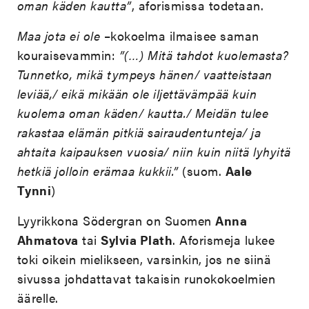
oman käden kautta”
, aforismissa todetaan.
Maa jota ei ole
–kokoelma ilmaisee saman
kouraisevammin:
”(…) Mitä tahdot kuolemasta?
Tunnetko, mikä tympeys hänen/ vaatteistaan
leviää,/ eikä mikään ole iljettävämpää kuin
kuolema oman käden/ kautta./ Meidän tulee
rakastaa elämän pitkiä sairaudentunteja/ ja
ahtaita kaipauksen vuosia/ niin kuin niitä lyhyitä
hetkiä jolloin erämaa kukkii.”
(suom.
Aale
Tynni
)
Lyyrikkona Södergran on Suomen
Anna
Ahmatova
tai
Sylvia Plath
. Aforismeja lukee
toki oikein mielikseen, varsinkin, jos ne siinä
sivussa johdattavat takaisin runokokoelmien
äärelle.