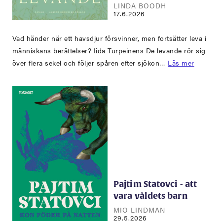
LINDA BOODH
17.6.2026
Vad händer när ett havsdjur försvinner, men fortsätter leva i
människans berättelser? Iida Turpeinens De levande rör sig
över flera sekel och följer spåren efter sjökon…
Läs mer
Pajtim Statovci - att
vara våldets barn
MIO LINDMAN
29.5.2026