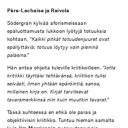
Père-Lachaise ja Raivola
Södergran kylvää aforismeissaan
epäluottamusta lukkoon lyötyjä totuuksia
kohtaan.
”Kaikki pitkät totuudenjuuret ovat
epäilyttäviä; totuus löytyy vain pieninä
palasina.”
Hän antaa ohjeita tuleville kriitikoilleen.
”Jotta
kritiikki täyttäisi tehtävänsä, kriitikon tulisi
selvästi, ilman yhtään epäröintiä, sanoa,
millainen kirja on. Kirjat tarvitsevat
tavaramerkkinsä niin kuin muutkin tavarat.”
Tässä suhteessa en ehkä ole paras ja
objektiivisin kriitikko. Tuntuu hieman samalta
kuin
Jim Morrisonin
nuoruudenrunoja