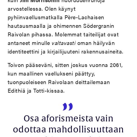
arvostellessa. Olen käynyt
pyhiinvaellusmatkalla Père-Lachaisen
hautausmaalla ja ohimennen Södergranin
Raivolan pihassa. Molemmat taiteilijat ovat
antaneet minulle
valtavasti
oman häilyvän
identiteettini ja kirjailijuuteni rakennusaineita.
Toivon pääseväni, sitten joskus vuonna 2061,
kun maallinen vaellukseni päättyy,
tuonpuoleiseen Raivolaan deittailemaan
Edithiä ja Totti-kissaa.
Osa aforismeista vain
odottaa mahdollisuuttaan