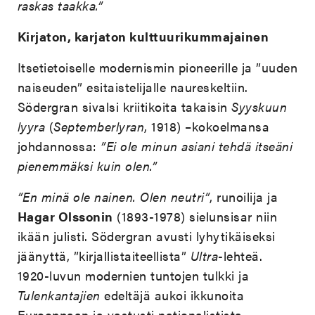
raskas taakka.”
Kirjaton, karjaton kulttuurikummajainen
Itsetietoiselle modernismin pioneerille ja ”uuden
naiseuden” esitaistelijalle naureskeltiin.
Södergran sivalsi kriitikoita takaisin
Syyskuun
lyyra
(
Septemberlyran
, 1918) –kokoelmansa
johdannossa:
”Ei ole minun asiani tehdä itseäni
pienemmäksi kuin olen.”
”En minä ole nainen. Olen neutri”
, runoilija ja
Hagar Olssonin
(1893-1978) sielunsisar niin
ikään julisti. Södergran avusti lyhytikäiseksi
jäänyttä, ”kirjallistaiteellista”
Ultra
-lehteä.
1920-luvun modernien tuntojen tulkki ja
Tulenkantajien
edeltäjä aukoi ikkunoita
Eurooppaan ja vastusti nationalistista