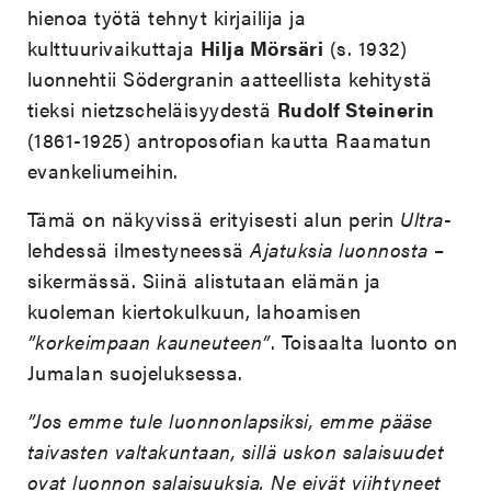
hienoa työtä tehnyt kirjailija ja
kulttuurivaikuttaja
Hilja Mörsäri
(s. 1932)
luonnehtii Södergranin aatteellista kehitystä
tieksi nietzscheläisyydestä
Rudolf Steinerin
(1861-1925) antroposofian kautta Raamatun
evankeliumeihin.
Tämä on näkyvissä erityisesti alun perin
Ultra
-
lehdessä ilmestyneessä
Ajatuksia luonnosta
–
sikermässä. Siinä alistutaan elämän ja
kuoleman kiertokulkuun, lahoamisen
”korkeimpaan kauneuteen”
. Toisaalta luonto on
Jumalan suojeluksessa.
”Jos emme tule luonnonlapsiksi, emme pääse
taivasten valtakuntaan, sillä uskon salaisuudet
ovat luonnon salaisuuksia. Ne eivät viihtyneet