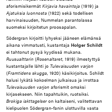
aforismisikermät
Kirjavia havaintoja
(1919) ja
Ajatuksia luonnosta
(1922) sekä todellisen
harvinaisuuden, Nummelan parantolassa
suomeksi kirjoitetun proosapalan.
Södergran kirjoitti lyhyeksi jääneen elämänsä
aikana vimmatusti, kustantaja
Holger Schildt
ei tahtonut pysyä kyydissä mukana.
Ruusualttarin
(
Rosenaltaret
, 1919) ilmestyttyä
kustantajalle lähti jo
Tulevaisuuden varjon
(
Framtidens skugga
, 1920) käsikirjoitus. Schildt
halusi lykätä kokoelman julkaisua ja irrottaa
Tulevaisuuden varjon
aforismit omaksi
kirjasekseen. Niin tapahtuikin, ruotsiksi.
Brokiga iakttagelser
on kaltaiseni, valitettavan
kielipuolen Södergran-fanin ulottuvilla vasta