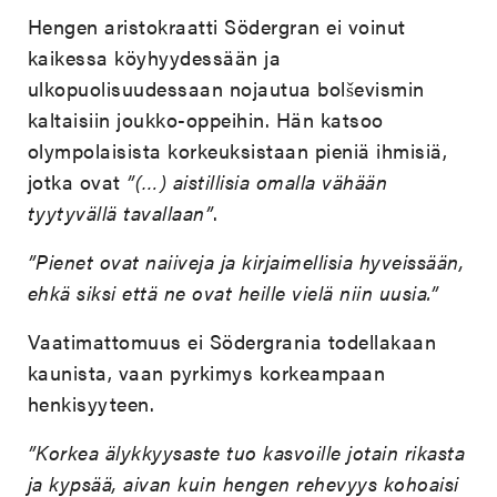
Hengen aristokraatti Södergran ei voinut
kaikessa köyhyydessään ja
ulkopuolisuudessaan nojautua bolševismin
kaltaisiin joukko-oppeihin. Hän katsoo
olympolaisista korkeuksistaan pieniä ihmisiä,
jotka ovat
”(…) aistillisia omalla vähään
tyytyvällä tavallaan”
.
”Pienet ovat naiiveja ja kirjaimellisia hyveissään,
ehkä siksi että ne ovat heille vielä niin uusia.”
Vaatimattomuus ei Södergrania todellakaan
kaunista, vaan pyrkimys korkeampaan
henkisyyteen.
”Korkea älykkyysaste tuo kasvoille jotain rikasta
ja kypsää, aivan kuin hengen rehevyys kohoaisi