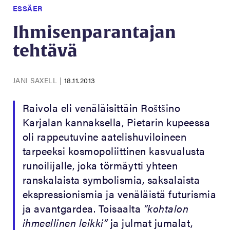
ESSÄER
Ihmisenparantajan
tehtävä
JANI SAXELL
|
18.11.2013
Raivola eli venäläisittäin Roštšino
Karjalan kannaksella, Pietarin kupeessa
oli rappeutuvine aatelishuviloineen
tarpeeksi kosmopoliittinen kasvualusta
runoilijalle, joka törmäytti yhteen
ranskalaista symbolismia, saksalaista
ekspressionismia ja venäläistä futurismia
ja avantgardea. Toisaalta
”kohtalon
ihmeellinen leikki”
ja julmat jumalat,