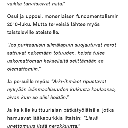
vaikka tarvitsisivat niitä.”
Osui ja upposi, monenlaisen fundamentalismin
2010-luku. Mutta terveisiä lähtee myös
taisteleville ateisteille.
”Jos puritaanisin silmälapuin suojautuvat nerot
sattuvat näkemään totuuden, heistä tulee
uskomattoman kekseliäitä selittämään se
olemattomiin.”
Ja persuille myös:
”Arki-ihmiset ripustavat
nykyään isänmaallisuuden kulkusta kaulaansa,
aivan kuin se olisi heidän.”
Ja kaikille kulttuurialan pätkätyöläisille, jotka
hamuavat lääkepurkkia iltaisin:
”Lievä
unettomuus lisää nerokkuutta.”