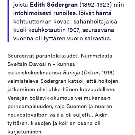
joista
Edith Södergran
(1892-1923) niin
intohimoisesti runoilee, löivät häntä
kohtuuttoman kovaa: sahanhoitajaisä
kuoli keuhkotautiin 1907, seuraavana
vuonna oli tyttären vuoro sairastua.
Seurasivat parantolakaudet, Nummelasta
Sveitsin Davosiin – kunnes
esikoiskokoelmaansa
Runoja
(
Dikter
, 1916)
valmisteleva Södergran katsoi, että hoitojen
jatkaminen olisi uhka hänen luovuudelleen.
Venäjän bolševikkikumous vei mukanaan
perheomaisuuden, raja Suomen ja nuoren
neuvostovaltion välillä oli suljettu. Äidin,
tyttären, kissojen ja koirien osana oli
kurjistuminen.