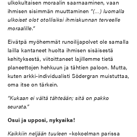
ulkokultaisen moraalin saarnaaminen, vaan
ihmisen sisimmän muuttaminen
”(…) luomalla
ulkoiset olot otollisiksi ihmiskunnan terveelle
moraalille.”
Eivätpä myöhemmät runoilijapolvet ole samalla
lailla kantaneet huolta ihmisen sisäisestä
kehityksestä, viitoittaneet lajillemme tietä
planeettojen hehkuun ja tähtien paloon. Mutta,
kuten arkki-individualisti Södergran muistuttaa,
oma itse on tärkein.
”Kukaan ei vältä tähteään; sitä on pakko
seurata.”
Osui ja upposi, nykyaika!
Kaikkiin neljään tuuleen
–kokoelman parissa