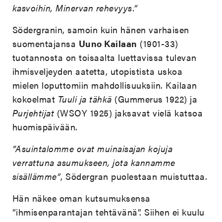
kasvoihin, Minervan rehevyys.”
Södergranin, samoin kuin hänen varhaisen
suomentajansa
Uuno Kailaan
(1901-33)
tuotannosta on toisaalta luettavissa tulevan
ihmisveljeyden aatetta, utopistista uskoa
mielen loputtomiin mahdollisuuksiin. Kailaan
kokoelmat
Tuuli ja tähkä
(Gummerus 1922) ja
Purjehtijat
(WSOY 1925) jaksavat vielä katsoa
huomispäivään.
”Asuintalomme ovat muinaisajan kojuja
verrattuna asumukseen, jota kannamme
sisällämme”
, Södergran puolestaan muistuttaa.
Hän näkee oman kutsumuksensa
”ihmisenparantajan tehtävänä”. Siihen ei kuulu