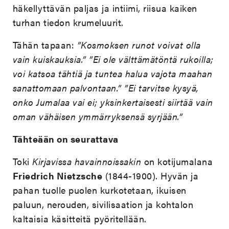
häkellyttävän paljas ja intiimi, riisua kaiken
turhan tiedon krumeluurit.
Tähän tapaan:
”Kosmoksen runot voivat olla
vain kuiskauksia.”
”Ei ole välttämätöntä rukoilla;
voi katsoa tähtiä ja tuntea halua vajota maahan
sanattomaan palvontaan.” ”Ei tarvitse kysyä,
onko Jumalaa vai ei; yksinkertaisesti siirtää vain
oman vähäisen ymmärryksensä syrjään.”
Tähteään on seurattava
Toki
Kirjavissa havainnoissakin
on kotijumalana
Friedrich Nietzsche
(1844-1900). Hyvän ja
pahan tuolle puolen kurkotetaan, ikuisen
paluun, nerouden, sivilisaation ja kohtalon
kaltaisia käsitteitä pyöritellään.