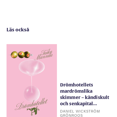
Läs också
Drömhotellets
mardrömslika
skimmer – kändiskult
och senkapital…
DANIEL WICKSTRÖM
GRÖNROOS