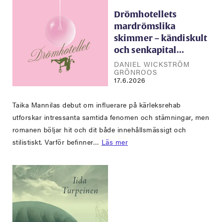
Drömhotellets
mardrömslika
skimmer – kändiskult
och senkapital…
DANIEL WICKSTRÖM
GRÖNROOS
17.6.2026
Taika Mannilas debut om influerare på kärleksrehab
utforskar intressanta samtida fenomen och stämningar, men
romanen böljar hit och dit både innehållsmässigt och
stilistiskt. Varför befinner…
Läs mer