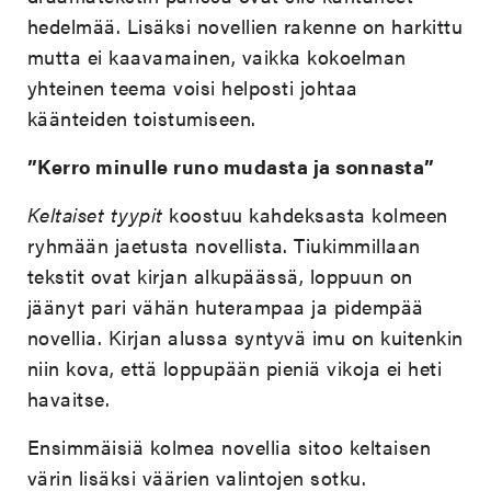
hedelmää. Lisäksi novellien rakenne on harkittu
mutta ei kaavamainen, vaikka kokoelman
yhteinen teema voisi helposti johtaa
käänteiden toistumiseen.
”Kerro minulle runo mudasta ja sonnasta”
Keltaiset tyypit
koostuu kahdeksasta kolmeen
ryhmään jaetusta novellista. Tiukimmillaan
tekstit ovat kirjan alkupäässä, loppuun on
jäänyt pari vähän huterampaa ja pidempää
novellia. Kirjan alussa syntyvä imu on kuitenkin
niin kova, että loppupään pieniä vikoja ei heti
havaitse.
Ensimmäisiä kolmea novellia sitoo keltaisen
värin lisäksi väärien valintojen sotku.