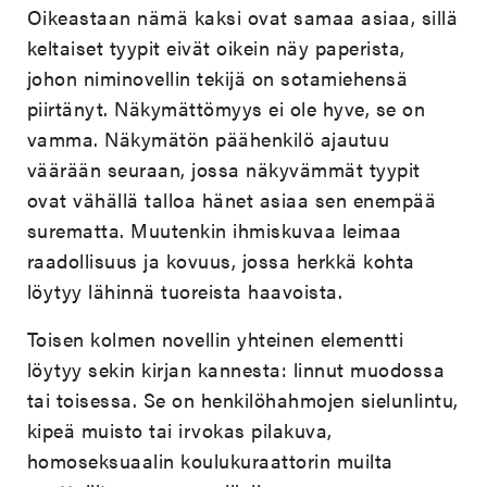
Oikeastaan nämä kaksi ovat samaa asiaa, sillä
keltaiset tyypit eivät oikein näy paperista,
johon niminovellin tekijä on sotamiehensä
piirtänyt. Näkymättömyys ei ole hyve, se on
vamma. Näkymätön päähenkilö ajautuu
väärään seuraan, jossa näkyvämmät tyypit
ovat vähällä talloa hänet asiaa sen enempää
surematta. Muutenkin ihmiskuvaa leimaa
raadollisuus ja kovuus, jossa herkkä kohta
löytyy lähinnä tuoreista haavoista.
Toisen kolmen novellin yhteinen elementti
löytyy sekin kirjan kannesta: linnut muodossa
tai toisessa. Se on henkilöhahmojen sielunlintu,
kipeä muisto tai irvokas pilakuva,
homoseksuaalin koulukuraattorin muilta