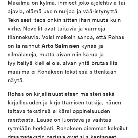
Maailma on kylmä, ihmiset joko ajelehtivia tai
ajavia, elämä usein nurjaa ja vääristynyttä.
Teknisesti teos onkin sitten ihan muuta kuin
virhe. Novellit ovat taitavia ja varmoja
tilannekuvia. Voisi melkein sanoa, että Rohas
on lainannut
Arto Salmisen
kynää ja
silmälaseja, mutta aivan niin karua ja
tyyliteltyä kieli ei ole, aivan yhtä brutaalilta
maailma ei Rohaksen tekstissä sittenkään
näytä.
Rohas on kirjallisuustieteen maisteri sekä
kirjallisuuden ja kirjoittamisen tutkija, hänen
taitava tekstinsä ei kärsi oppineisuuden
rasitteista. Lause on luonteva ja vaihtaa
rytmiään herkästi. Rohaksen aiemmat kokeilut
draamatekstin parissa ovat siis kantaneet