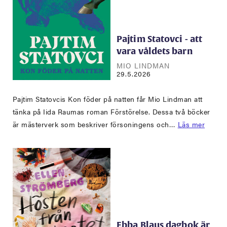
Pajtim Statovci - att
vara våldets barn
MIO LINDMAN
29.5.2026
Pajtim Statovcis Kon föder på natten får Mio Lindman att
tänka på Iida Raumas roman Förstörelse. Dessa två böcker
är mästerverk som beskriver försoningens och…
Läs mer
Ebba Blaus dagbok är