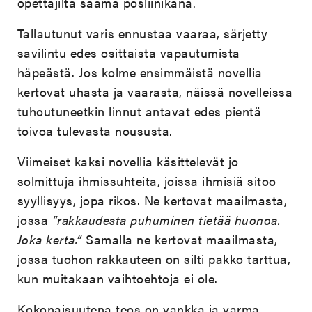
opettajilta saama posliinikana.
Tallautunut varis ennustaa vaaraa, särjetty
savilintu edes osittaista vapautumista
häpeästä. Jos kolme ensimmäistä novellia
kertovat uhasta ja vaarasta, näissä novelleissa
tuhoutuneetkin linnut antavat edes pientä
toivoa tulevasta noususta.
Viimeiset kaksi novellia käsittelevät jo
solmittuja ihmissuhteita, joissa ihmisiä sitoo
syyllisyys, jopa rikos. Ne kertovat maailmasta,
jossa
”rakkaudesta puhuminen tietää huonoa.
Joka kerta.”
Samalla ne kertovat maailmasta,
jossa tuohon rakkauteen on silti pakko tarttua,
kun muitakaan vaihtoehtoja ei ole.
Kokonaisuutena teos on vankka ja varma