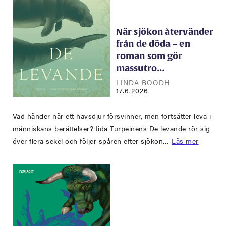
När sjökon återvänder
från de döda – en
roman som gör
massutro…
LINDA BOODH
17.6.2026
Vad händer när ett havsdjur försvinner, men fortsätter leva i
människans berättelser? Iida Turpeinens De levande rör sig
över flera sekel och följer spåren efter sjökon…
Läs mer