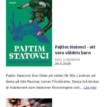
Pajtim Statovci - att
vara våldets barn
MIO LINDMAN
29.5.2026
Pajtim Statovcis Kon föder på natten får Mio Lindman att
tänka på Iida Raumas roman Förstörelse. Dessa två böcker
är mästerverk som beskriver försoningens och…
Läs mer