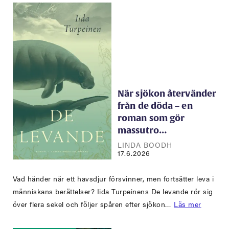
När sjökon återvänder
från de döda – en
roman som gör
massutro…
LINDA BOODH
17.6.2026
Vad händer när ett havsdjur försvinner, men fortsätter leva i
människans berättelser? Iida Turpeinens De levande rör sig
över flera sekel och följer spåren efter sjökon…
Läs mer