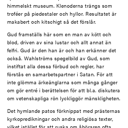
himmelskt museum. Klenoderna trängs som
troféer på piedestaler och hyllor. Resultatet är
makabert och kitschigt så det förslår.
Gud framställs här som en man av kött och
blod, driven av sina lustar och allt annat än
felfri. Gud är den han är och han erkänner det
också. Wahlströms spegelbild av Gud, som
instiftat alla dessa förbud och regler, har
förstås en samarbetspartner i Satan. För att
inte glömma ärkeänglarna som många gånger
om gör entré i berättelsen för att bl.a. diskutera
om vetenskapliga rön lyckliggör mänskligheten.
Det hymlande patos förknippat med prästernas
kyrkopredikningar och andra religiösa texter,
vilket istället för att ruska om åhöraren ofta