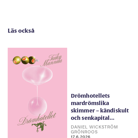
Läs också
Drömhotellets
mardrömslika
skimmer – kändiskult
och senkapital…
DANIEL WICKSTRÖM
GRÖNROOS
17.6.2026