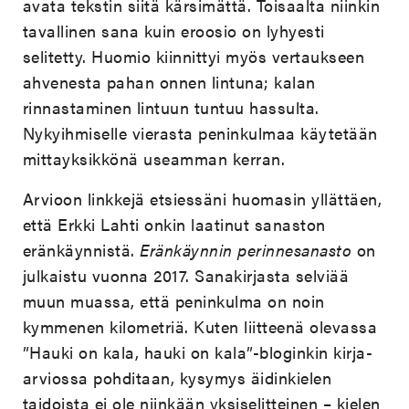
avata tekstin siitä kärsimättä. Toisaalta niinkin
tavallinen sana kuin eroosio on lyhyesti
selitetty. Huomio kiinnittyi myös vertaukseen
ahvenesta pahan onnen lintuna; kalan
rinnastaminen lintuun tuntuu hassulta.
Nykyihmiselle vierasta peninkulmaa käytetään
mittayksikkönä useamman kerran.
Arvioon linkkejä etsiessäni huomasin yllättäen,
että Erkki Lahti onkin laatinut sanaston
eränkäynnistä.
Eränkäynnin perinnesanasto
on
julkaistu vuonna 2017. Sanakirjasta selviää
muun muassa, että peninkulma on noin
kymmenen kilometriä. Kuten liitteenä olevassa
”Hauki on kala, hauki on kala”-bloginkin kirja-
arviossa pohditaan, kysymys äidinkielen
taidoista ei ole niinkään yksiselitteinen – kielen