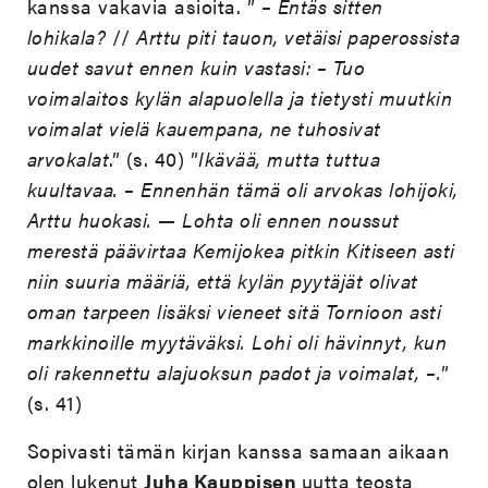
kanssa vakavia asioita. ”
– Entäs sitten
lohikala?
//
Arttu piti tauon, vetäisi paperossista
uudet savut ennen kuin vastasi: – Tuo
voimalaitos kylän alapuolella ja tietysti muutkin
voimalat vielä kauempana, ne tuhosivat
arvokalat
.” (s. 40) ”
Ikävää, mutta tuttua
kuultavaa. – Ennenhän tämä oli arvokas lohijoki,
Arttu huokasi. — Lohta oli ennen noussut
merestä päävirtaa Kemijokea pitkin Kitiseen asti
niin suuria määriä, että kylän pyytäjät olivat
oman tarpeen lisäksi vieneet sitä Tornioon asti
markkinoille myytäväksi. Lohi oli hävinnyt, kun
oli rakennettu alajuoksun padot ja voimalat, –.
”
(s. 41)
Sopivasti tämän kirjan kanssa samaan aikaan
olen lukenut
Juha Kauppisen
uutta teosta