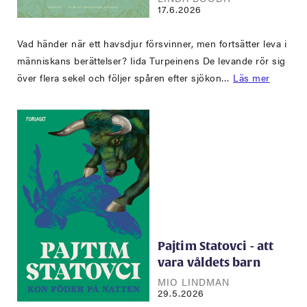
17.6.2026
Vad händer när ett havsdjur försvinner, men fortsätter leva i
människans berättelser? Iida Turpeinens De levande rör sig
över flera sekel och följer spåren efter sjökon…
Läs mer
Pajtim Statovci - att
vara våldets barn
MIO LINDMAN
29.5.2026