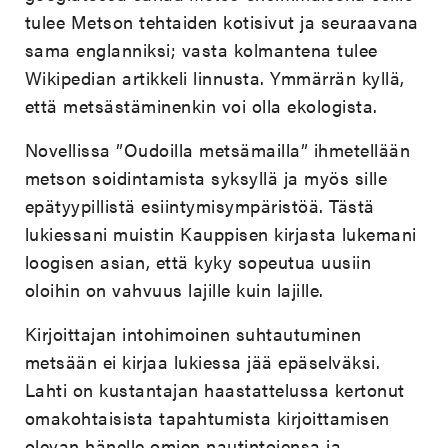
tulee Metson tehtaiden kotisivut ja seuraavana
sama englanniksi; vasta kolmantena tulee
Wikipedian artikkeli linnusta. Ymmärrän kyllä,
että metsästäminenkin voi olla ekologista.
Novellissa ”Oudoilla metsämailla” ihmetellään
metson soidintamista syksyllä ja myös sille
epätyypillistä esiintymisympäristöä. Tästä
lukiessani muistin Kauppisen kirjasta lukemani
loogisen asian, että kyky sopeutua uusiin
oloihin on vahvuus lajille kuin lajille.
Kirjoittajan intohimoinen suhtautuminen
metsään ei kirjaa lukiessa jää epäselväksi.
Lahti on kustantajan haastattelussa kertonut
omakohtaisista tapahtumista kirjoittamisen
olevan hänelle omien nautintojensa ja