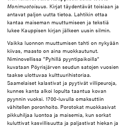
Monimuotoisuus.
Kirjat täydentävät toisiaan ja
antavat paljon uutta tietoa. Lahtikin ottaa
kantaa maiseman muuttumiseen ja tekstiä
lukee Kauppisen kirjan jälkeen uusin silmin.
Vaikka luonnon muuttumisen tahti on nykyään
kiivas, maasto on aina muokkautunut.
Niminovellissa ”Pyhillä pyyntipaikoilla”
kuvataan Pöyrisjärven seudun satojen vuosien
taakse ulottuvaa kulttuurihistoriaa.
Saamelaiset kalastivat ja pyytivät villipeuroja,
kunnes kanta alkoi lopulta taantua kovan
pyynnin vuoksi. 1700-luvulla omaksuttiin
vähitellen poronhoito. Porotokat muokkasivat
pikkuhiljaa luontoa ja maisemia, kun sorkat
kuluttivat kasvillisuutta ja paljastivat hiekan ja