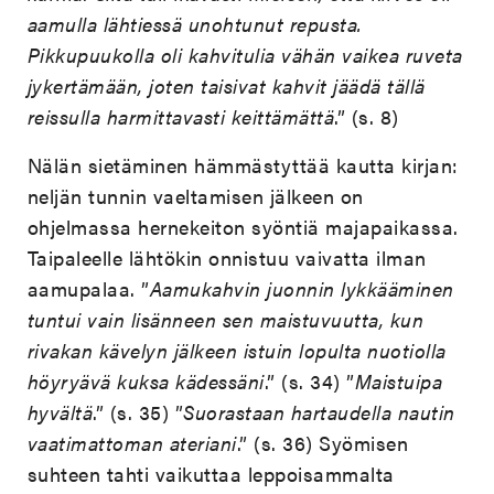
aamulla lähtiessä unohtunut repusta.
Pikkupuukolla oli kahvitulia vähän vaikea ruveta
jykertämään, joten taisivat kahvit jäädä tällä
reissulla harmittavasti keittämättä
.” (s. 8)
Nälän sietäminen hämmästyttää kautta kirjan:
neljän tunnin vaeltamisen jälkeen on
ohjelmassa hernekeiton syöntiä majapaikassa.
Taipaleelle lähtökin onnistuu vaivatta ilman
aamupalaa. ”
Aamukahvin juonnin lykkääminen
tuntui vain lisänneen sen maistuvuutta, kun
rivakan kävelyn jälkeen istuin lopulta nuotiolla
höyryävä kuksa kädessäni
.” (s. 34) ”
Maistuipa
hyvältä
.” (s. 35) ”
Suorastaan hartaudella nautin
vaatimattoman ateriani
.” (s. 36) Syömisen
suhteen tahti vaikuttaa leppoisammalta