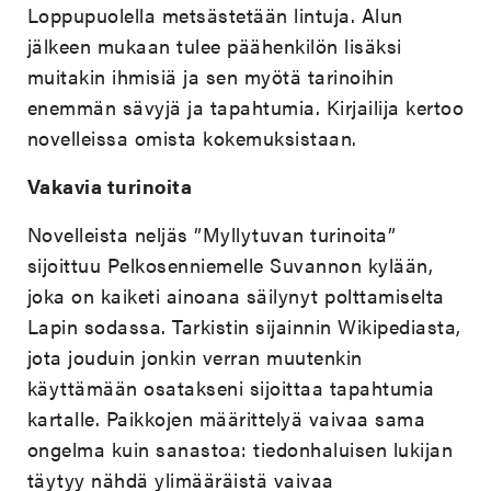
Loppupuolella metsästetään lintuja. Alun
jälkeen mukaan tulee päähenkilön lisäksi
muitakin ihmisiä ja sen myötä tarinoihin
enemmän sävyjä ja tapahtumia. Kirjailija kertoo
novelleissa omista kokemuksistaan.
Vakavia turinoita
Novelleista neljäs ”Myllytuvan turinoita”
sijoittuu Pelkosenniemelle Suvannon kylään,
joka on kaiketi ainoana säilynyt polttamiselta
Lapin sodassa. Tarkistin sijainnin Wikipediasta,
jota jouduin jonkin verran muutenkin
käyttämään osatakseni sijoittaa tapahtumia
kartalle. Paikkojen määrittelyä vaivaa sama
ongelma kuin sanastoa: tiedonhaluisen lukijan
täytyy nähdä ylimääräistä vaivaa