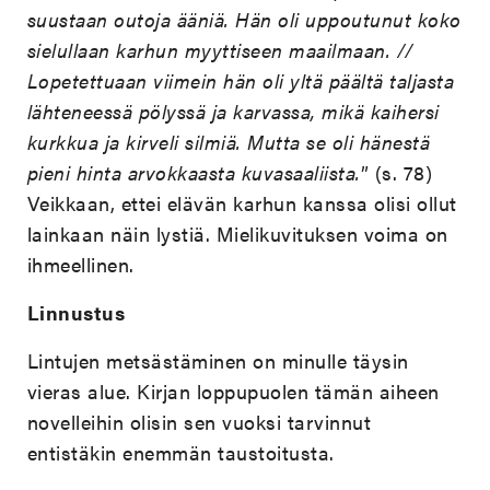
suustaan outoja ääniä. Hän oli uppoutunut koko
sielullaan karhun myyttiseen maailmaan. //
Lopetettuaan viimein hän oli yltä päältä taljasta
lähteneessä pölyssä ja karvassa, mikä kaihersi
kurkkua ja kirveli silmiä. Mutta se oli hänestä
pieni hinta arvokkaasta kuvasaaliista.
” (s. 78)
Veikkaan, ettei elävän karhun kanssa olisi ollut
lainkaan näin lystiä. Mielikuvituksen voima on
ihmeellinen.
Linnustus
Lintujen metsästäminen on minulle täysin
vieras alue. Kirjan loppupuolen tämän aiheen
novelleihin olisin sen vuoksi tarvinnut
entistäkin enemmän taustoitusta.