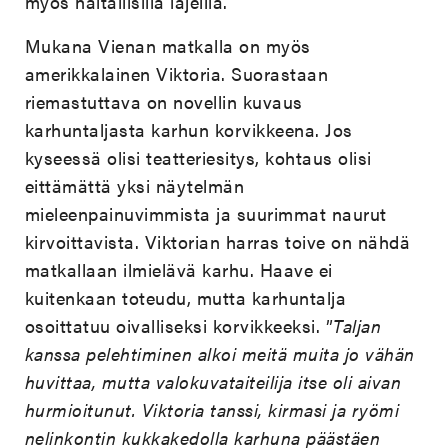
myös haitallisilla lajeilla.
Mukana Vienan matkalla on myös
amerikkalainen Viktoria. Suorastaan
riemastuttava on novellin kuvaus
karhuntaljasta karhun korvikkeena. Jos
kyseessä olisi teatteriesitys, kohtaus olisi
eittämättä yksi näytelmän
mieleenpainuvimmista ja suurimmat naurut
kirvoittavista. Viktorian harras toive on nähdä
matkallaan ilmielävä karhu. Haave ei
kuitenkaan toteudu, mutta karhuntalja
osoittatuu oivalliseksi korvikkeeksi. ”
Taljan
kanssa pelehtiminen alkoi meitä muita jo vähän
huvittaa, mutta valokuvataiteilija itse oli aivan
hurmioitunut. Viktoria tanssi, kirmasi ja ryömi
nelinkontin kukkakedolla karhuna päästäen