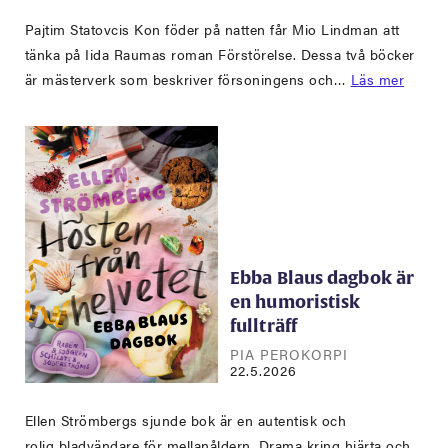
Pajtim Statovcis Kon föder på natten får Mio Lindman att
tänka på Iida Raumas roman Förstörelse. Dessa två böcker
är mästerverk som beskriver försoningens och…
Läs mer
Ebba Blaus dagbok är
en humoristisk
fullträff
PIA PEROKORPI
22.5.2026
Ellen Strömbergs sjunde bok är en autentisk och
rolig bladvändare för mellanåldern. Drama kring hjärta och