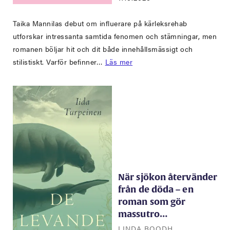
Taika Mannilas debut om influerare på kärleksrehab
utforskar intressanta samtida fenomen och stämningar, men
romanen böljar hit och dit både innehållsmässigt och
stilistiskt. Varför befinner…
Läs mer
När sjökon återvänder
från de döda – en
roman som gör
massutro…
LINDA BOODH