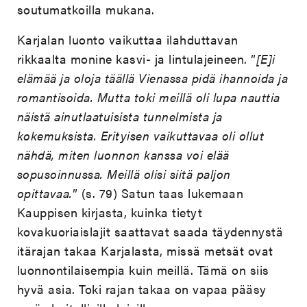
soutumatkoilla mukana.
Karjalan luonto vaikuttaa ilahduttavan
rikkaalta monine kasvi- ja lintulajeineen. ”
[E]i
elämää ja oloja täällä Vienassa pidä ihannoida ja
romantisoida. Mutta toki meillä oli lupa nauttia
näistä ainutlaatuisista tunnelmista ja
kokemuksista. Erityisen vaikuttavaa oli ollut
nähdä, miten luonnon kanssa voi elää
sopusoinnussa. Meillä olisi siitä paljon
opittavaa.
” (s. 79) Satun taas lukemaan
Kauppisen kirjasta, kuinka tietyt
kovakuoriaislajit saattavat saada täydennystä
itärajan takaa Karjalasta, missä metsät ovat
luonnontilaisempia kuin meillä. Tämä on siis
hyvä asia. Toki rajan takaa on vapaa pääsy