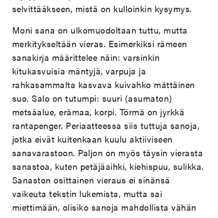
selvittääkseen, mistä on kulloinkin kysymys.
Moni sana on ulkomuodoltaan tuttu, mutta
merkitykseltään vieras. Esimerkiksi rämeen
sanakirja määrittelee näin: varsinkin
kitukasvuisia mäntyjä, varpuja ja
rahkasammalta kasvava kuivahko mättäinen
suo. Salo on tutumpi: suuri (asumaton)
metsäalue, erämaa, korpi. Törmä on jyrkkä
rantapenger. Periaatteessa siis tuttuja sanoja,
jotka eivät kuitenkaan kuulu aktiiviseen
sanavarastoon. Paljon on myös täysin vierasta
sanastoa, kuten petäjäaihki, kiehispuu, sulikka.
Sanaston osittainen vieraus ei sinänsä
vaikeuta tekstin lukemista, mutta sai
miettimään, olisiko sanoja mahdollista vähän