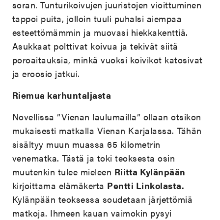
soran. Tunturikoivujen juuristojen vioittuminen
tappoi puita, jolloin tuuli puhalsi aiempaa
esteettömämmin ja muovasi hiekkakenttiä.
Asukkaat polttivat koivua ja tekivät siitä
poroaitauksia, minkä vuoksi koivikot katosivat
ja eroosio jatkui.
Riemua karhuntaljasta
Novellissa ”Vienan laulumailla” ollaan otsikon
mukaisesti matkalla Vienan Karjalassa. Tähän
sisältyy muun muassa 65 kilometrin
venematka. Tästä ja toki teoksesta osin
muutenkin tulee mieleen
Riitta Kylänpään
kirjoittama elämäkerta
Pentti Linkolasta.
Kylänpään teoksessa soudetaan järjettömiä
matkoja. Ihmeen kauan vaimokin pysyi