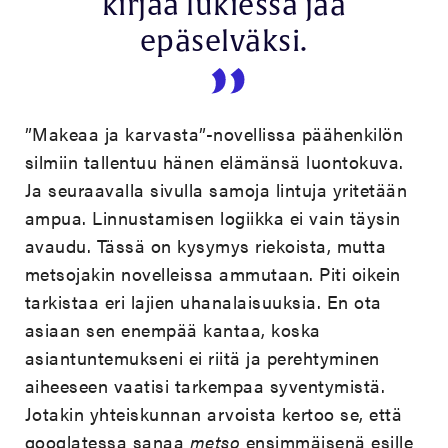
kirjaa lukiessa jää
epäselväksi.
”Makeaa ja karvasta”-novellissa päähenkilön
silmiin tallentuu hänen elämänsä luontokuva.
Ja seuraavalla sivulla samoja lintuja yritetään
ampua. Linnustamisen logiikka ei vain täysin
avaudu. Tässä on kysymys riekoista, mutta
metsojakin novelleissa ammutaan. Piti oikein
tarkistaa eri lajien uhanalaisuuksia. En ota
asiaan sen enempää kantaa, koska
asiantuntemukseni ei riitä ja perehtyminen
aiheeseen vaatisi tarkempaa syventymistä.
Jotakin yhteiskunnan arvoista kertoo se, että
googlatessa sanaa
metso
ensimmäisenä esille