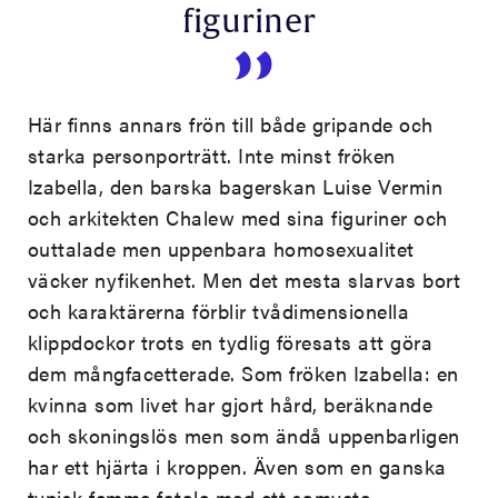
figuriner
Här finns annars frön till både gripande och
starka personporträtt. Inte minst fröken
Izabella, den barska bagerskan Luise Vermin
och arkitekten Chalew med sina figuriner och
outtalade men uppenbara homosexualitet
väcker nyfikenhet. Men det mesta slarvas bort
och karaktärerna förblir tvådimensionella
klippdockor trots en tydlig föresats att göra
dem mångfacetterade. Som fröken Izabella: en
kvinna som livet har gjort hård, beräknande
och skoningslös men som ändå uppenbarligen
har ett hjärta i kroppen. Även som en ganska
typisk femme fatale med ett samvete