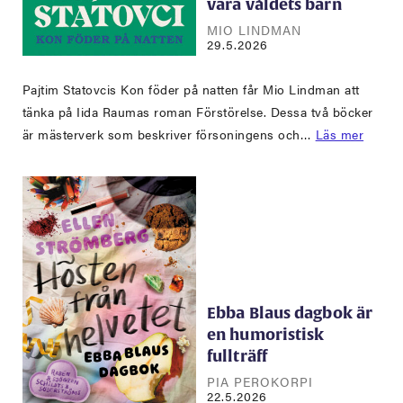
vara våldets barn
MIO LINDMAN
29.5.2026
Pajtim Statovcis Kon föder på natten får Mio Lindman att
tänka på Iida Raumas roman Förstörelse. Dessa två böcker
är mästerverk som beskriver försoningens och…
Läs mer
Ebba Blaus dagbok är
en humoristisk
fullträff
PIA PEROKORPI
22.5.2026