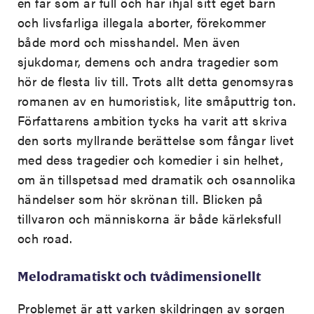
en far som är full och har ihjäl sitt eget barn
och livsfarliga illegala aborter, förekommer
både mord och misshandel. Men även
sjukdomar, demens och andra tragedier som
hör de flesta liv till. Trots allt detta genomsyras
romanen av en humoristisk, lite småputtrig ton.
Författarens ambition tycks ha varit att skriva
den sorts myllrande berättelse som fångar livet
med dess tragedier och komedier i sin helhet,
om än tillspetsad med dramatik och osannolika
händelser som hör skrönan till. Blicken på
tillvaron och människorna är både kärleksfull
och road.
Melodramatiskt och tvådimensionellt
Problemet är att varken skildringen av sorgen