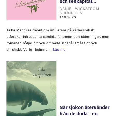
och senkapital…
DANIEL WICKSTRÖM
GRÖNROOS
17.6.2026
Taika Mannilas debut om influerare på kärleksrehab
utforskar intressanta samtida fenomen och stämningar, men
romanen böljar hit och dit både innehållsmässigt och
stilistiskt. Varför befinner…
Läs mer
När sjökon återvänder
från de döda – en