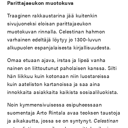
Parittajaeukon muotokuva
Traaginen rakkaustarina jää kuitenkin
sivujuoneksi eloisan parittajaeukon
muotokuvan rinnalla. Celestinan hahmon
varhainen edeltäjä löytyy jo 1300-luvun
alkupuolen espanjalaisesta kirjallisuudesta.
Omaa etuaan ajava, irstas ja lipeä vanha
nainen on liittoutunut paholaisen kanssa. Silti
hän liikkuu kuin kotonaan niin luostareissa
kuin aateliston kartanoissa ja saa aina
innokkaita asiakkaita kaikista sosiaaliluokista.
Noin kymmensivuisessa esipuheessaan
suomentaja Arto Rintala avaa teoksen taustoja
ja aikakautta, jossa se on syntynyt.
Celestinan