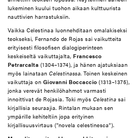
lukeminen kuului tuohon aikaan kulttuurista
nauttivien harrastuksiin.
Vaikka Celestinaa luonnehditaan omalakiseksi
teokseksi, Fernando de Rojas sai vaikutteita
erityisesti filosofisen dialogiperinteen
keskeiseltä vaikuttajalta,
Francesco
Petrarcalta
(1304–1374), ja hänen ajatuksiaan
myös lainataan
Celestinassa
. Toinen keskeinen
vaikuttaja on
Giovanni Boccaccio
(1313–1375),
jonka verevät henkilöhahmot varmasti
innoittivat de Rojasia. Toki myös
Celestina
sai
kirjallisia seuraajia. Rintalan mukaan sen
ympärille kehiteltiin jopa erityinen
kirjallisuusvirtaus (”novela celestinesca”).