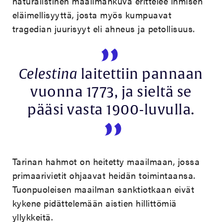
naturalistinen maailmankuva erittelee ihmisen
eläimellisyyttä, josta myös kumpuavat
tragedian juurisyyt eli ahneus ja petollisuus.
Celestina
laitettiin pannaan
vuonna 1773, ja sieltä se
pääsi vasta 1900-luvulla.
Tarinan hahmot on heitetty maailmaan, jossa
primaarivietit ohjaavat heidän toimintaansa.
Tuonpuoleisen maailman sanktiotkaan eivät
kykene pidättelemään aistien hillittömiä
yllykkeitä.