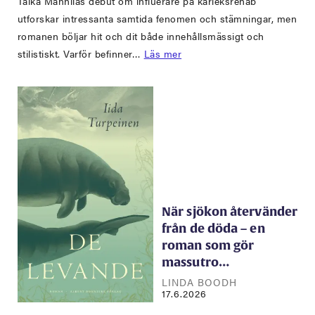
Taika Mannilas debut om influerare på kärleksrehab
utforskar intressanta samtida fenomen och stämningar, men
romanen böljar hit och dit både innehållsmässigt och
stilistiskt. Varför befinner…
Läs mer
När sjökon återvänder
från de döda – en
roman som gör
massutro…
LINDA BOODH
17.6.2026