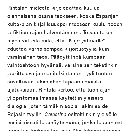
Rintalan mielestä kirje saattaa kuulua
olennaisena osana teokseen, koska Espanjan
kulta-ajan kirjallisuusperinteeseen kuului toden
ja fiktion rajan hälventäminen. Toisaalta on
myös viitteitä siitä, että ”Kirje ystävälle”
edustaa varhaisempaa kirjoitustyyliä kuin
varsinainen teos. Päädyttiinpä kumpaan
vaihtoehtoon hyvänsä, varsinaisen tekstinkin
jaaritteleva ja monitulkintainen tyyli tuntuu
soveltuvan lakimiehen tapaan ilmaista
ajatuksiaan. Rintala kertoo, että tuon ajan
yliopistomaailmassa käytettiin yleisesti
dialogia, joten tämäkin sopisi lakimies de
Rojasin tyyliin.
Celestina
esiteltiinkin yleisölle
ensisijaisesti lukunäytelmänä, jonka lukuohjeet
annettiin teoksen lopussa. Näytelmien ääneen