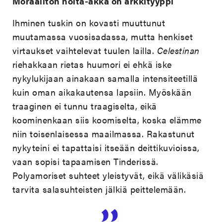
Moraaliton noita-akka on arkkityyppi
Ihminen tuskin on kovasti muuttunut
muutamassa vuosisadassa, mutta henkiset
virtaukset vaihtelevat tuulen lailla.
Celestinan
riehakkaan rietas huumori ei ehkä iske
nykylukijaan ainakaan samalla intensiteetillä
kuin oman aikakautensa lapsiin. Myöskään
traaginen ei tunnu traagiselta, eikä
koominenkaan siis koomiselta, koska elämme
niin toisenlaisessa maailmassa. Rakastunut
nykyteini ei tapattaisi itseään deittikuvioissa,
vaan sopisi tapaamisen Tinderissä.
Polyamoriset suhteet yleistyvät, eikä välikäsiä
tarvita salasuhteisten jälkiä peittelemään.