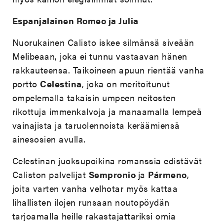
Espanjalainen Romeo ja Julia
Nuorukainen Calisto iskee silmänsä siveään
Melibeaan, joka ei tunnu vastaavan hänen
rakkauteensa. Taikoineen apuun rientää vanha
portto
Celestina
, joka on meritoitunut
ompelemalla takaisin umpeen neitosten
rikottuja immenkalvoja ja manaamalla lempeä
vainajista ja taruolennoista keräämiensä
ainesosien avulla.
Celestinan juoksupoikina romanssia edistävät
Caliston palvelijat
Sempronio
ja
Pármeno
,
joita varten vanha velhotar myös kattaa
lihallisten ilojen runsaan noutopöydän
tarjoamalla heille rakastajattariksi omia