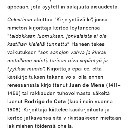
appeaan, jota syytettiin salajuutalaisuudesta.
Celestinan
aloittaa ”Kirje ystävälle”, jossa
nimetön kirjoittaja kertoo löytäneensä
”
taidokkaan
luomuksen, jonkalaista ei ole
kastilian kielellä tunnettu
”. Häneen tekee
vaikutuksen ”
sen sanojen
vahva ja kirkas
metallinen sointi, tarinan oiva sepäntyö ja
tyylikäs muoto
”. Kirjoittaja epäilee, että
käsikirjoituksen takana voisi olla ennen
renessanssia kirjoittanut
Juan de Mena
(1411–
1456) tai rakkauden tuhovoimasta säkeitä
luonut
Rodrigo de Cota
(kuoli noin vuonna
1506). Kirjoittaja kiittelee käsikirjoitusta ja
kertoo jatkavansa sitä virkistääkseen mieltään
lakimiehen töidensä ohella.