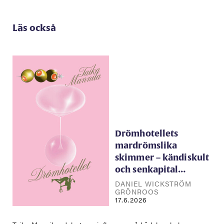
Läs också
Drömhotellets
mardrömslika
skimmer – kändiskult
och senkapital…
DANIEL WICKSTRÖM
GRÖNROOS
17.6.2026