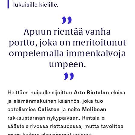
lukuisille kielille.
Apuun rientää vanha
portto, joka on meritoitunut
ompelemalla immenkalvoja
umpeen.
Heittäen huipulle sijoittuu
Arto Rintalan
eloisa
ja elämänmakuinen käännös, joka tuo
aatelismies
Caliston
ja neito
Melibean
rakkaustarinan nykypäivään. Rintala ei
säästele rivossa riettaudessa, mutta tavoittaa
myös kaihon elegisimmät soinnut.