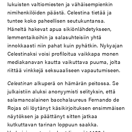
lukuisten valtiomiesten ja vähäisempienkin
nimihenkilöiden päästä. Celestina tietää ja
tuntee koko paheellisen seutukuntansa.
Häneltä hakevat apua sikiönlähdetykseen,
lemmentaikoihin ja salasuhteisiin yhtä
innokkaasti niin pahat kuin pyhätkin. Nykyajan
Celestinaksi voisi profiloitua vaikkapa monen
mediakanavan kautta vaikuttava puuma, jolta
riittää vinkkejä seksuaaliseen vapautumiseen.
Celestinan
alkuperä on hämärän peitossa. Se
julkaistiin aluksi anonyymisti selityksin, että
salamancalainen bacchalaureus Fernando de
Rojas oli löytänyt käsikirjoituksen ensimmäisen
näytöksen ja päättänyt sitten jatkaa
kutkuttavan tarinan loppuun saakka.