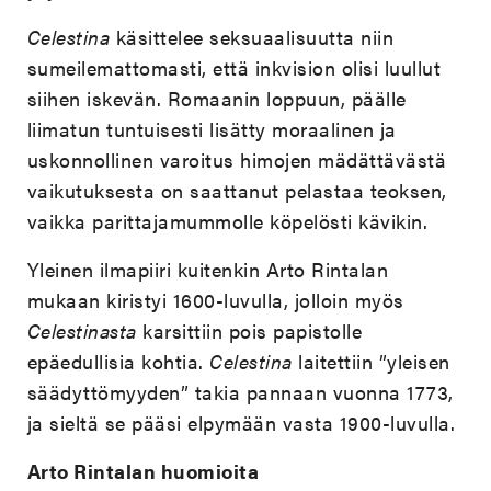
Celestina
käsittelee seksuaalisuutta niin
sumeilemattomasti, että inkvision olisi luullut
siihen iskevän. Romaanin loppuun, päälle
liimatun tuntuisesti lisätty moraalinen ja
uskonnollinen varoitus himojen mädättävästä
vaikutuksesta on saattanut pelastaa teoksen,
vaikka parittajamummolle köpelösti kävikin.
Yleinen ilmapiiri kuitenkin Arto Rintalan
mukaan kiristyi 1600-luvulla, jolloin myös
Celestinasta
karsittiin pois papistolle
epäedullisia kohtia.
Celestina
laitettiin ”yleisen
säädyttömyyden” takia pannaan vuonna 1773,
ja sieltä se pääsi elpymään vasta 1900-luvulla.
Arto Rintalan huomioita