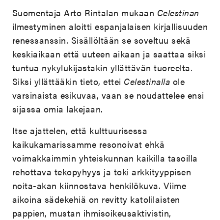
Suomentaja Arto Rintalan mukaan
Celestinan
ilmestyminen aloitti espanjalaisen kirjallisuuden
renessanssin. Sisällöltään se soveltuu sekä
keskiaikaan että uuteen aikaan ja saattaa siksi
tuntua nykylukijastakin yllättävän tuoreelta.
Siksi yllättääkin tieto, ettei
Celestinalla
ole
varsinaista esikuvaa, vaan se noudattelee ensi
sijassa omia lakejaan.
Itse ajattelen, että kulttuurisessa
kaikukamarissamme resonoivat ehkä
voimakkaimmin yhteiskunnan kaikilla tasoilla
rehottava tekopyhyys ja toki arkkityyppisen
noita-akan kiinnostava henkilökuva. Viime
aikoina sädekehiä on revitty katolilaisten
pappien, mustan ihmisoikeusaktivistin,