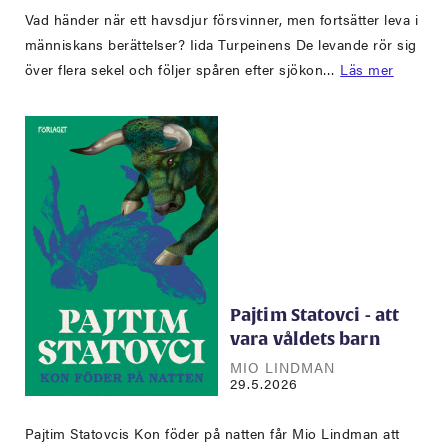
Vad händer när ett havsdjur försvinner, men fortsätter leva i
människans berättelser? Iida Turpeinens De levande rör sig
över flera sekel och följer spåren efter sjökon…
Läs mer
Pajtim Statovci - att
vara våldets barn
MIO LINDMAN
29.5.2026
Pajtim Statovcis Kon föder på natten får Mio Lindman att