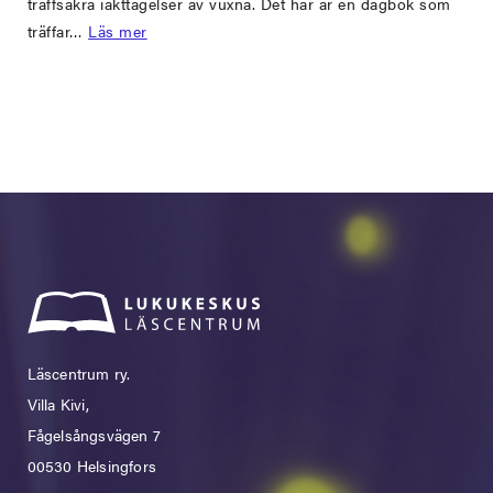
träffsäkra iakttagelser av vuxna. Det här är en dagbok som
träffar…
Läs mer
Läscentrum ry.
Villa Kivi,
Fågelsångsvägen 7
00530 Helsingfors