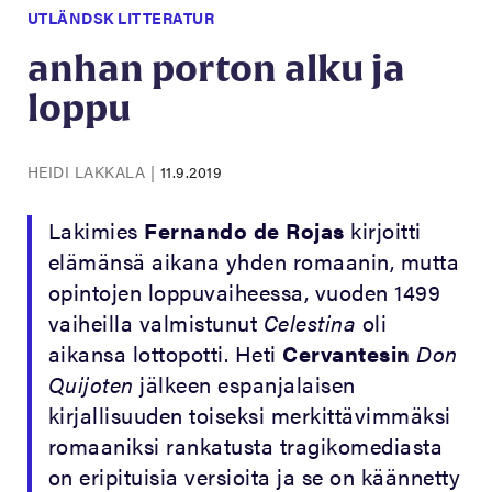
UTLÄNDSK LITTERATUR
anhan porton alku ja
loppu
HEIDI LAKKALA
|
11.9.2019
Lakimies
Fernando de Rojas
kirjoitti
elämänsä aikana yhden romaanin, mutta
opintojen loppuvaiheessa, vuoden 1499
vaiheilla valmistunut
Celestina
oli
aikansa lottopotti. Heti
Cervantesin
Don
Quijoten
jälkeen espanjalaisen
kirjallisuuden toiseksi merkittävimmäksi
romaaniksi rankatusta tragikomediasta
on eripituisia versioita ja se on käännetty