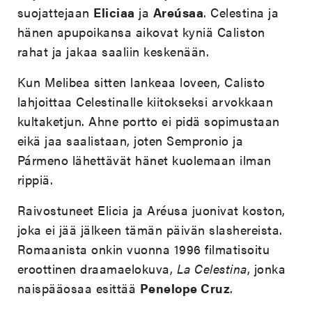
suojattejaan
Eliciaa
ja
Areúsaa
. Celestina ja
hänen apupoikansa aikovat kyniä Caliston
rahat ja jakaa saaliin keskenään.
Kun Melibea sitten lankeaa loveen, Calisto
lahjoittaa Celestinalle kiitokseksi arvokkaan
kultaketjun. Ahne portto ei pidä sopimustaan
eikä jaa saalistaan, joten Sempronio ja
Pármeno lähettävät hänet kuolemaan ilman
rippiä.
Raivostuneet Elicia ja Aréusa juonivat koston,
joka ei jää jälkeen tämän päivän slashereista.
Romaanista onkin vuonna 1996 filmatisoitu
eroottinen draamaelokuva,
La Celestina
, jonka
naispääosaa esittää
Penelope Cruz
.