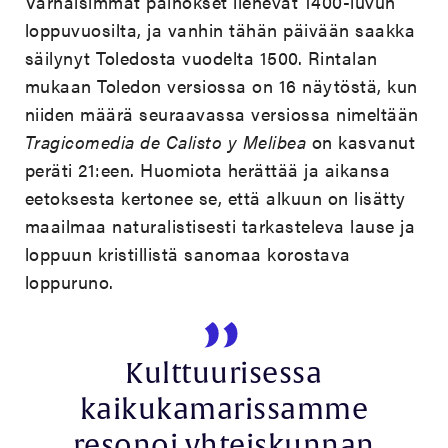
Varhaisimmat painokset lienevät 1400-luvun
loppuvuosilta, ja vanhin tähän päivään saakka
säilynyt Toledosta vuodelta 1500. Rintalan
mukaan Toledon versiossa on 16 näytöstä, kun
niiden määrä seuraavassa versiossa nimeltään
Tragicomedia de Calisto y Melibea
on kasvanut
peräti 21:een. Huomiota herättää ja aikansa
eetoksesta kertonee se, että alkuun on lisätty
maailmaa naturalistisesti tarkasteleva lause ja
loppuun kristillistä sanomaa korostava
loppuruno.
Kulttuurisessa
kaikukamarissamme
resonoi yhteiskunnan