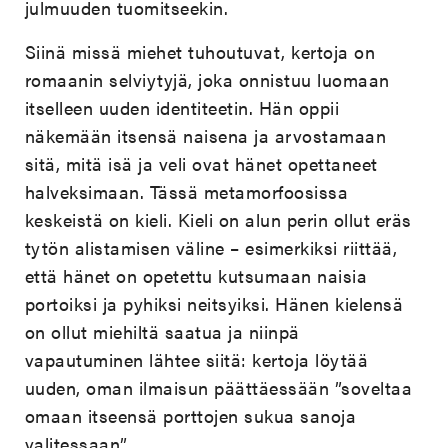
julmuuden tuomitseekin.
Siinä missä miehet tuhoutuvat, kertoja on
romaanin selviytyjä, joka onnistuu luomaan
itselleen uuden identiteetin. Hän oppii
näkemään itsensä naisena ja arvostamaan
sitä, mitä isä ja veli ovat hänet opettaneet
halveksimaan. Tässä metamorfoosissa
keskeistä on kieli. Kieli on alun perin ollut eräs
tytön alistamisen väline – esimerkiksi riittää,
että hänet on opetettu kutsumaan naisia
portoiksi ja pyhiksi neitsyiksi. Hänen kielensä
on ollut miehiltä saatua ja niinpä
vapautuminen lähtee siitä: kertoja löytää
uuden, oman ilmaisun päättäessään ”soveltaa
omaan itseensä porttojen sukua sanoja
valitessaan”.