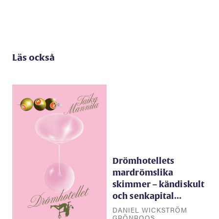
Läs också
Drömhotellets
mardrömslika
skimmer – kändiskult
och senkapital…
DANIEL WICKSTRÖM
GRÖNROOS