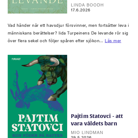
LINDA BOODH
17.6.2026
Vad händer när ett havsdjur försvinner, men fortsätter leva i
människans berättelser? Iida Turpeinens De levande rör sig
över flera sekel och följer spåren efter sjökon…
Läs mer
Pajtim Statovci - att
vara våldets barn
MIO LINDMAN
29.5.2026