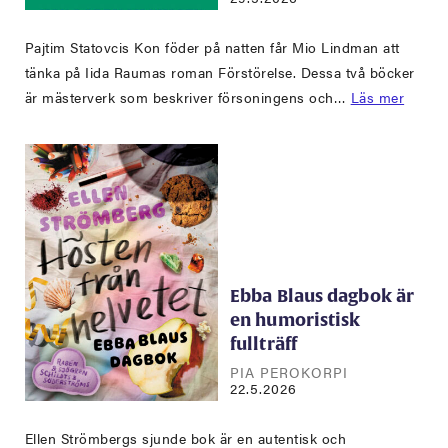
Pajtim Statovcis Kon föder på natten får Mio Lindman att
tänka på Iida Raumas roman Förstörelse. Dessa två böcker
är mästerverk som beskriver försoningens och…
Läs mer
Ebba Blaus dagbok är
en humoristisk
fullträff
PIA PEROKORPI
22.5.2026
Ellen Strömbergs sjunde bok är en autentisk och