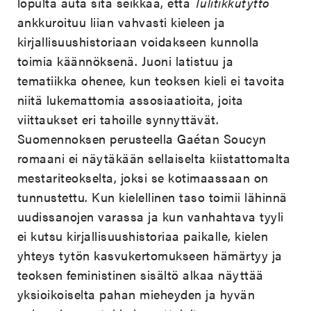
lopulta auta sitä seikkaa, että
Tulitikkutyttö
ankkuroituu liian vahvasti kieleen ja
kirjallisuushistoriaan voidakseen kunnolla
toimia käännöksenä. Juoni latistuu ja
tematiikka ohenee, kun teoksen kieli ei tavoita
niitä lukemattomia assosiaatioita, joita
viittaukset eri tahoille synnyttävät.
Suomennoksen perusteella Gaétan Soucyn
romaani ei näytäkään sellaiselta kiistattomalta
mestariteokselta, joksi se kotimaassaan on
tunnustettu. Kun kielellinen taso toimii lähinnä
uudissanojen varassa ja kun vanhahtava tyyli
ei kutsu kirjallisuushistoriaa paikalle, kielen
yhteys tytön kasvukertomukseen hämärtyy ja
teoksen feministinen sisältö alkaa näyttää
yksioikoiselta pahan mieheyden ja hyvän