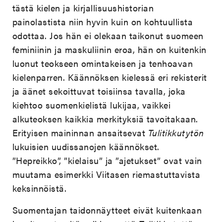
tästä kielen ja kirjallisuushistorian
painolastista niin hyvin kuin on kohtuullista
odottaa. Jos hän ei olekaan taikonut suomeen
feminiinin ja maskuliinin eroa, hän on kuitenkin
luonut teokseen omintakeisen ja tenhoavan
kielenparren. Käännöksen kielessä eri rekisterit
ja äänet sekoittuvat toisiinsa tavalla, joka
kiehtoo suomenkielistä lukijaa, vaikkei
alkuteoksen kaikkia merkityksiä tavoitakaan.
Erityisen maininnan ansaitsevat
Tulitikkutytön
lukuisien uudissanojen käännökset.
”Hepreikko”, ”kielaisu” ja ”ajetukset” ovat vain
muutama esimerkki Viitasen riemastuttavista
keksinnöistä.
Suomentajan taidonnäytteet eivät kuitenkaan