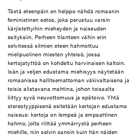
Tästä eteenpäin on helppo nähdä romaanin
feministinen eetos, joka perustuu varsin
kärjistettyihin mieheyden ja naiseuden
esityksiin. Perheen tilanteen vähin erin
selvitessä silmien eteen hahmottuu
mielipuolinen miesten yhteisö, jossa
kertojatyttöä on kohdeltu harvinaisen kaltoin.
Isän ja veljen edustama miehisyys näytetään
romaanissa hallitsemattoman väkivaltaisena ja
toisia alistavana mahtina, johon toisaalta
liittyy syvä neuvottomuus ja epätoivo. Yhtä
stereotyyppisenä esitetään kertojan edustama
naiseus: kertoja on lempeä ja empaattinen
hahmo, jolta riittää ymmärrystä perheen
miehille, niin selvin sanoin kuin hän näiden