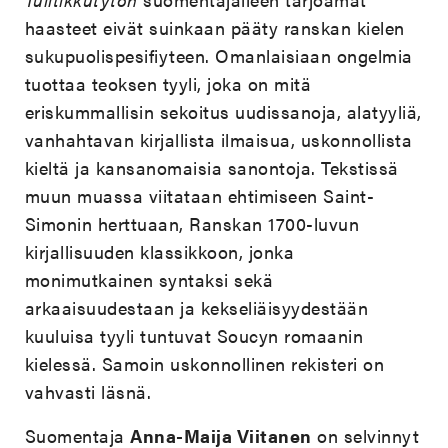
haasteet eivät suinkaan pääty ranskan kielen
sukupuolispesifiyteen. Omanlaisiaan ongelmia
tuottaa teoksen tyyli, joka on mitä
eriskummallisin sekoitus uudissanoja, alatyyliä,
vanhahtavan kirjallista ilmaisua, uskonnollista
kieltä ja kansanomaisia sanontoja. Tekstissä
muun muassa viitataan ehtimiseen Saint-
Simonin herttuaan, Ranskan 1700-luvun
kirjallisuuden klassikkoon, jonka
monimutkainen syntaksi sekä
arkaaisuudestaan ja kekseliäisyydestään
kuuluisa tyyli tuntuvat Soucyn romaanin
kielessä. Samoin uskonnollinen rekisteri on
vahvasti läsnä.
Suomentaja
Anna-Maija Viitanen
on selvinnyt