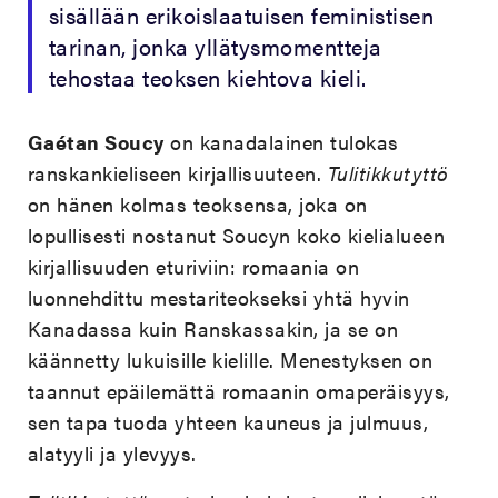
sisällään erikoislaatuisen feministisen
tarinan, jonka yllätysmomentteja
tehostaa teoksen kiehtova kieli.
Gaétan Soucy
on kanadalainen tulokas
ranskankieliseen kirjallisuuteen.
Tulitikkutyttö
on hänen kolmas teoksensa, joka on
lopullisesti nostanut Soucyn koko kielialueen
kirjallisuuden eturiviin: romaania on
luonnehdittu mestariteokseksi yhtä hyvin
Kanadassa kuin Ranskassakin, ja se on
käännetty lukuisille kielille. Menestyksen on
taannut epäilemättä romaanin omaperäisyys,
sen tapa tuoda yhteen kauneus ja julmuus,
alatyyli ja ylevyys.