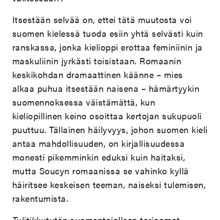
Itsestään selvää on, ettei tätä muutosta voi
suomen kielessä tuoda esiin yhtä selvästi kuin
ranskassa, jonka kielioppi erottaa feminiinin ja
maskuliinin jyrkästi toisistaan. Romaanin
keskikohdan dramaattinen käänne – mies
alkaa puhua itsestään naisena – hämärtyykin
suomennoksessa väistämättä, kun
kieliopillinen keino osoittaa kertojan sukupuoli
puuttuu. Tällainen häilyvyys, johon suomen kieli
antaa mahdollisuuden, on kirjallisuudessa
monesti pikemminkin eduksi kuin haitaksi,
mutta Soucyn romaanissa se vahinko kyllä
häiritsee keskeisen teeman, naiseksi tulemisen,
rakentumista.
Tulitikkutytön
suomentajalleen tarjoamat