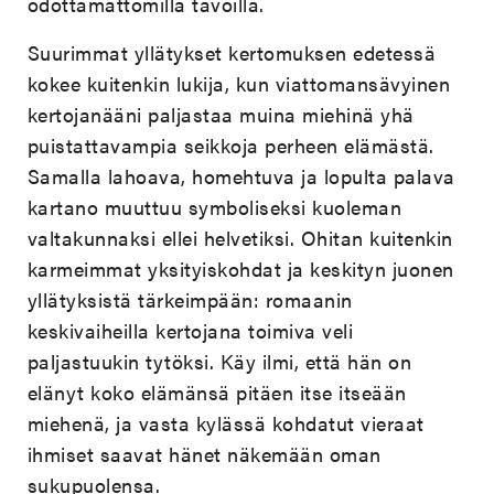
odottamattomilla tavoilla.
Suurimmat yllätykset kertomuksen edetessä
kokee kuitenkin lukija, kun viattomansävyinen
kertojanääni paljastaa muina miehinä yhä
puistattavampia seikkoja perheen elämästä.
Samalla lahoava, homehtuva ja lopulta palava
kartano muuttuu symboliseksi kuoleman
valtakunnaksi ellei helvetiksi. Ohitan kuitenkin
karmeimmat yksityiskohdat ja keskityn juonen
yllätyksistä tärkeimpään: romaanin
keskivaiheilla kertojana toimiva veli
paljastuukin tytöksi. Käy ilmi, että hän on
elänyt koko elämänsä pitäen itse itseään
miehenä, ja vasta kylässä kohdatut vieraat
ihmiset saavat hänet näkemään oman
sukupuolensa.