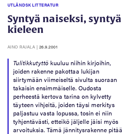
UTLÄNDSK LITTERATUR
Syntyä naiseksi, syntyä
kieleen
AINO RAJALA
|
26.9.2001
Tulitikkutyttö
kuuluu niihin kirjoihin,
joiden rakenne pakottaa lukijan
siirtymään viimeiseltä sivulta suoraan
takaisin ensimmäiselle. Oudosta
perheestä kertova tarina on kylvetty
täyteen vihjeitä, joiden täysi merkitys
paljastuu vasta lopussa, tosin ei niin
tyhjentävästi, etteikö jäljelle jäisi myös
arvoituksia. Tämä jännitysrakenne pitää