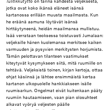
Tulitikkutyttö
on tarina kahdesta veljeksestä,
jotka ovat koko ikänsä eläneet isänsä
kartanossa erillään muusta maailmasta. Kun
he eräänä aamuna löytävät isänsä
hirttäytyneenä, heidän maailmansa mullistuu.
Isää verrataan teoksessa toistuvasti Jumalaan:
veljeksille hänen kuolemansa merkitsee kaiken
varmuuden ja pysyvien merkitysten horjumista.
Tämän pelottavan tilanteen vaatimukset
kiteytyvät kysymykseen siitä, mitä ruumiille on
tehtävä. Veljeksistä toinen, kirjan kertoja, ottaa
ohjat käsiinsä ja lähtee ensimmäistä kertaa
kartanon ulkopuolelle hankkiakseen isälle
ruumisarkun. Ongelmat eivät kuitenkaan pääty
ruumiin hautaamiseen, vaan pian olosuhteet
alkavat vyöryä veljesten päälle