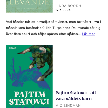
LINDA BOODH
17.6.2026
Vad händer när ett havsdjur försvinner, men fortsätter leva i
människans berättelser? Iida Turpeinens De levande rör sig
över flera sekel och följer spåren efter sjökon…
Läs mer
Pajtim Statovci - att
vara våldets barn
MIO LINDMAN