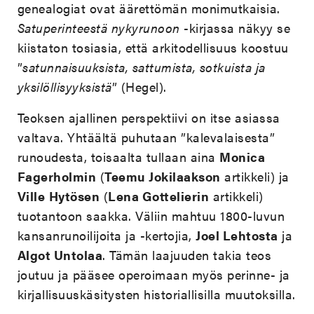
genealogiat ovat äärettömän monimutkaisia.
Satuperinteestä nykyrunoon
-kirjassa näkyy se
kiistaton tosiasia, että arkitodellisuus koostuu
”
satunnaisuuksista, sattumista, sotkuista ja
yksilöllisyyksistä
” (Hegel).
Teoksen ajallinen perspektiivi on itse asiassa
valtava. Yhtäältä puhutaan ”kalevalaisesta”
runoudesta, toisaalta tullaan aina
Monica
Fagerholmin
(
Teemu Jokilaakson
artikkeli) ja
Ville
Hytösen
(
Lena Gottelierin
artikkeli)
tuotantoon saakka. Väliin mahtuu 1800-luvun
kansanrunoilijoita ja -kertojia,
Joel Lehtosta
ja
Algot Untolaa
. Tämän laajuuden takia teos
joutuu ja pääsee operoimaan myös perinne- ja
kirjallisuuskäsitysten historiallisilla muutoksilla.