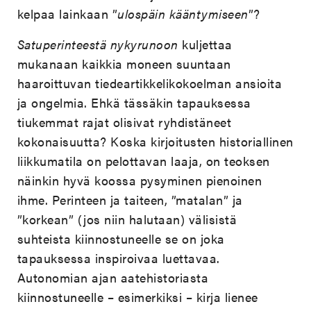
kelpaa lainkaan ”
ulospäin kääntymiseen
”?
Satuperinteestä nykyrunoon
kuljettaa
mukanaan kaikkia moneen suuntaan
haaroittuvan tiedeartikkelikokoelman ansioita
ja ongelmia. Ehkä tässäkin tapauksessa
tiukemmat rajat olisivat ryhdistäneet
kokonaisuutta? Koska kirjoitusten historiallinen
liikkumatila on pelottavan laaja, on teoksen
näinkin hyvä koossa pysyminen pienoinen
ihme. Perinteen ja taiteen, ”matalan” ja
”korkean” (jos niin halutaan) välisistä
suhteista kiinnostuneelle se on joka
tapauksessa inspiroivaa luettavaa.
Autonomian ajan aatehistoriasta
kiinnostuneelle – esimerkiksi – kirja lienee