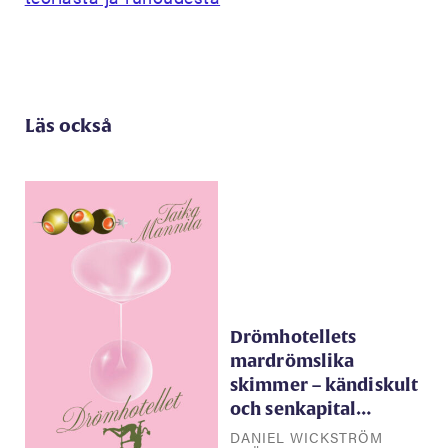
Läs också
Drömhotellets
mardrömslika
skimmer – kändiskult
och senkapital…
DANIEL WICKSTRÖM