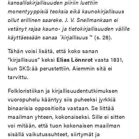
kansalliskirjallisuuden piiriin luettiin
monentyyppisiä teoksia eikä kaunokirjallisuus
ollut erillinen saareke. J. V. Snellmankaan ei
vetänyt rajaa kauno- ja tietokirjallisuuden välille
käyttäessään sanaa ´kirjallisuus´
” (s. 26).
Tähän voisi lisätä, että koko sanan
”kirjallisuus” keksi
Elias Lönnrot
vasta 1831,
kun SKS:ää perustettiin. Aiemmin sitä ei
tarvittu.
Folkloristiikan ja kirjallisuudentutkimuksen
vuoropuhelu kääntyy siis puheeksi jyrkkiä
binaarisia oppositioita vastaan. Se liittää
maailman yhteen, kokonaiseksi. Sille ei sitten
voi mitään, että tuon kokonaisen maailman
sisällä vaikutussuhteet, siirtymät ja