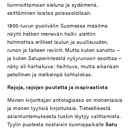
kunnioittamaan sieluna ja sydämenä,
esittäminen loistaa poissaolollaan.
1800-luvun puolivälin Suomessa maailma
näytti hetken menevän halki: alettiin
hahmottaa erilliset laulun ja suullisuuden,
runon ja taiteen reviirit. Mutta kuten sanottu –
ja kuten
Satuperinteestä nykyrunoon
osoittaa –
näky oli harhakuva: haihtuva, mutta aikanaan
petollinen ja melkeinpä kohtalokas.
Rajoja, rajojen puutetta ja inspiraatiota
Monen kirjoittajan antologiassa on monenlaisia
ja monen tyylisiä kirjoituksia. Tieteellisestä
asiantuntemuksesta tuskin löytyy valittamista.
Tyylin puolesta nostaisin kunniapaikalle
Satu