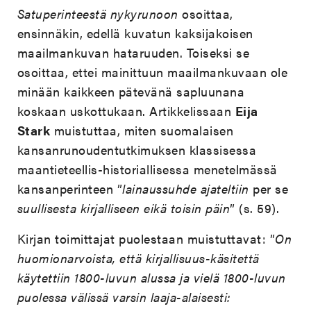
Satuperinteestä nykyrunoon
osoittaa,
ensinnäkin, edellä kuvatun kaksijakoisen
maailmankuvan hataruuden. Toiseksi se
osoittaa, ettei mainittuun maailmankuvaan ole
minään kaikkeen pätevänä sapluunana
koskaan uskottukaan. Artikkelissaan
Eija
Stark
muistuttaa, miten suomalaisen
kansanrunoudentutkimuksen klassisessa
maantieteellis-historiallisessa menetelmässä
kansanperinteen ”
lainaussuhde ajateltiin
per se
suullisesta kirjalliseen eikä toisin päin
” (s. 59).
Kirjan toimittajat puolestaan muistuttavat: ”
On
huomionarvoista, että kirjallisuus-käsitettä
käytettiin 1800-luvun alussa ja vielä 1800-luvun
puolessa välissä varsin laaja-alaisesti: