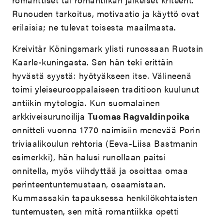
Runouden tarkoitus, motivaatio ja käyttö ovat
erilaisia; ne tulevat toisesta maailmasta.
Kreivitär Köningsmark ylisti runossaan Ruotsin
Kaarle-kuningasta. Sen hän teki erittäin
hyvästä syystä: hyötyäkseen itse. Välineenä
toimi yleiseurooppalaiseen traditioon kuulunut
antiikin mytologia. Kun suomalainen
arkkiveisurunoilija
Tuomas Ragvaldinpoika
onnitteli vuonna 1770 naimisiin menevää Porin
triviaalikoulun rehtoria (Eeva-Liisa Bastmanin
esimerkki), hän halusi runollaan paitsi
onnitella, myös viihdyttää ja osoittaa omaa
perinteentuntemustaan, osaamistaan.
Kummassakin tapauksessa henkilökohtaisten
tuntemusten, sen mitä romantiikka opetti