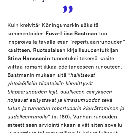
Kuin kreivitär Köningsmarkin säkeitä
kommentoiden
Eeva-Liisa Bastman
tuo
inspiroivalla tavalla esiin ”repertuaarirunouden”
käsitteen. Ruotsalaisen kirjallisuudentutkijan
Stina Hanssonin
tunnetuksi tekemä käsite
viittaa romantiikkaa edeltäneeseen runouteen.
Bastmanin mukaan sitä ”
hallitsevat
yhteisöllisiin tilanteisiin kiinnittyvät
tilapäärunouden lajit, suulliseen esitykseen
nojaavat esitystavat ja ilmaisumuodot sekä
tutun ja tunnetun repertuaarin kierrättäminen ja
uudelleenrunoilu
” (s. 180). Vanhan runouden
esteettiseen arviointiinkaan eivät siten sovellu
romanttiset tai romantiikan jälkeiset kriteerit.