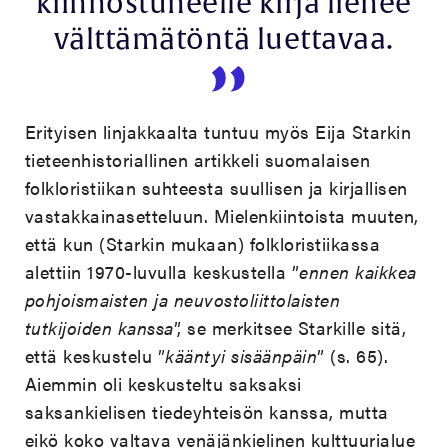
kiinnostuneelle kirja lienee
välttämätöntä luettavaa.
Erityisen linjakkaalta tuntuu myös Eija Starkin
tieteenhistoriallinen artikkeli suomalaisen
folkloristiikan suhteesta suullisen ja kirjallisen
vastakkainasetteluun. Mielenkiintoista muuten,
että kun (Starkin mukaan) folkloristiikassa
alettiin 1970-luvulla keskustella ”
ennen kaikkea
pohjoismaisten ja neuvostoliittolaisten
tutkijoiden kanssa
”, se merkitsee Starkille sitä,
että keskustelu ”
kääntyi sisäänpäin
” (s. 65).
Aiemmin oli keskusteltu saksaksi
saksankielisen tiedeyhteisön kanssa, mutta
eikö koko valtava venäjänkielinen kulttuurialue