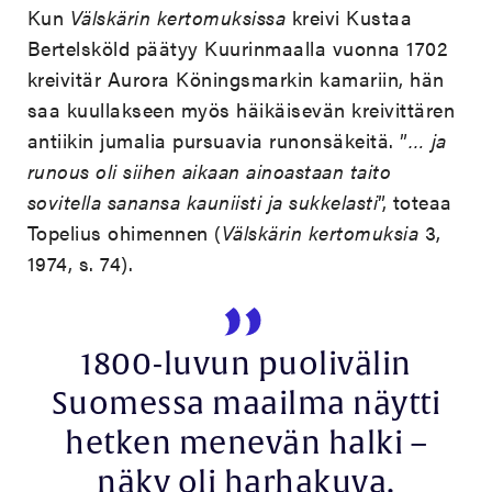
Kun
Välskärin kertomuksissa
kreivi Kustaa
Bertelsköld päätyy Kuurinmaalla vuonna 1702
kreivitär Aurora Köningsmarkin kamariin, hän
saa kuullakseen myös häikäisevän kreivittären
antiikin jumalia pursuavia runonsäkeitä. ”
… ja
runous oli siihen aikaan ainoastaan taito
sovitella sanansa kauniisti ja sukkelasti
”, toteaa
Topelius ohimennen (
Välskärin kertomuksia
3,
1974, s. 74).
1800-luvun puolivälin
Suomessa maailma näytti
hetken menevän halki –
näky oli harhakuva.