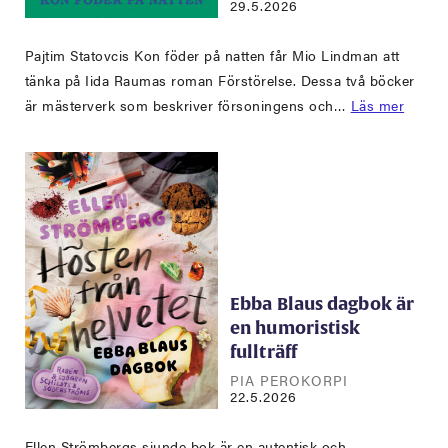
29.5.2026
Pajtim Statovcis Kon föder på natten får Mio Lindman att
tänka på Iida Raumas roman Förstörelse. Dessa två böcker
är mästerverk som beskriver försoningens och…
Läs mer
Ebba Blaus dagbok är
en humoristisk
fullträff
PIA PEROKORPI
22.5.2026
Ellen Strömbergs sjunde bok är en autentisk och