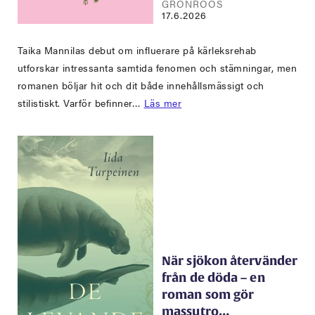
GRÖNROOS
17.6.2026
Taika Mannilas debut om influerare på kärleksrehab
utforskar intressanta samtida fenomen och stämningar, men
romanen böljar hit och dit både innehållsmässigt och
stilistiskt. Varför befinner…
Läs mer
När sjökon återvänder
från de döda – en
roman som gör
massutro…