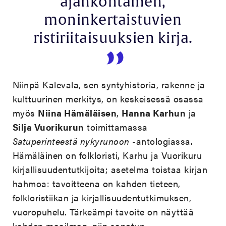
ajankohtainen,
moninkertaistuvien
ristiriitaisuuksien kirja.
Niinpä Kalevala, sen syntyhistoria, rakenne ja
kulttuurinen merkitys, on keskeisessä osassa
myös
Niina Hämäläisen
,
Hanna Karhun
ja
Silja Vuorikurun
toimittamassa
Satuperinteestä nykyrunoon
-antologiassa.
Hämäläinen on folkloristi, Karhu ja Vuorikuru
kirjallisuudentutkijoita; asetelma toistaa kirjan
hahmoa: tavoitteena on kahden tieteen,
folkloristiikan ja kirjallisuudentutkimuksen,
vuoropuhelu. Tärkeämpi tavoite on näyttää
kahden maailman, niin sanotun