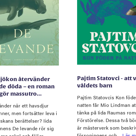
Pajtim Statovci - att 
sjökon återvänder
våldets barn
 de döda – en roman
gör massutro…
Pajtim Statovcis Kon föde
natten får Mio Lindman at
nder när ett havsdjur
tänka på Iida Raumas ro
nner, men fortsätter leva i
Förstörelse. Dessa två bö
skans berättelser? Iida
är mästerverk som beskri
inens De levande rör sig
försoningens och…
Läs m
lera sekel och följer