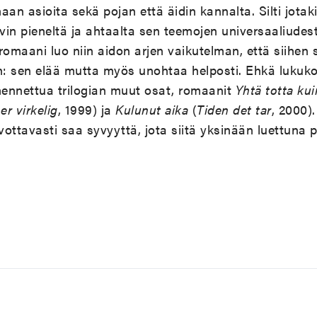
aan asioita sekä pojan että äidin kannalta. Silti jota
in pieneltä ja ahtaalta sen teemojen universaaliudes
romaani luo niin aidon arjen vaikutelman, että siihen
: sen elää mutta myös unohtaa helposti. Ehkä luku
ennettua trilogian muut osat, romaanit
Yhtä totta kui
er virkelig
, 1999) ja
Kulunut aika
(
Tiden det tar
, 2000)
vottavasti saa syvyyttä, jota siitä yksinään luettuna 