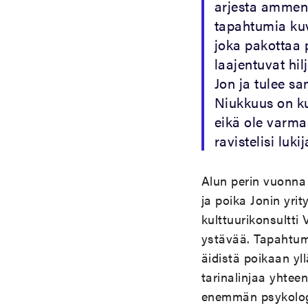
arjesta ammen
tapahtumia ku
joka pakottaa 
laajentuvat hi
Jon ja tulee s
Niukkuus on k
eikä ole varm
ravistelisi luk
Alun perin vuonna
ja poika Jonin yrit
kulttuurikonsultti
ystävää. Tapahtum
äidistä poikaan yl
tarinalinjaa yhtee
enemmän psykologi