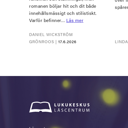
romanen böljar hit och dit både
spåre
innehållsmässigt och stilistiskt.
Varför befinner…
Läs mer
DANIEL WICKSTRÖM
GRÖNROOS |
17.6.2026
LIND