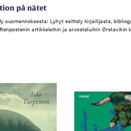
tion på nätet
ely suomennoksesta:
Lyhyt esittely kirjailijasta, bibliog
ftenpostenin artikkeleihin ja arvosteluihin Ørstavikin ki