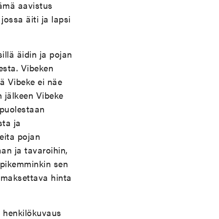
Tämä aavistus
ossa äiti ja lapsi
llä äidin ja pojan
sta. Vibeken
lä Vibeke ei näe
n jälkeen Vibeke
 puolestaan
ta ja
eita pojan
n ja tavaroihin,
 pikemminkin sen
ä maksettava hinta
en henkilökuvaus