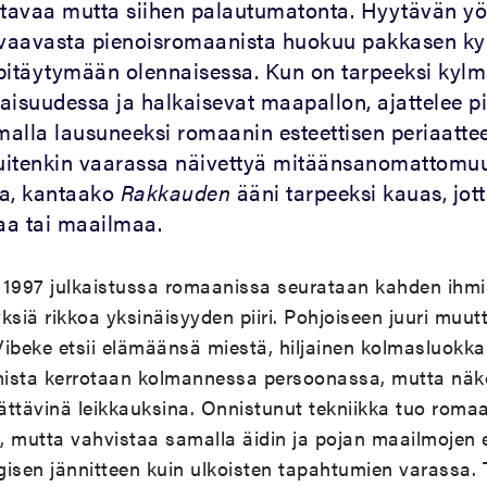
tavaa mutta siihen palautumatonta. Hyytävän y
vaavasta pienoisromaanista huokuu pakkasen ky
pitäytymään olennaisessa. Kun on tarpeeksi kylm
ljaisuudessa ja halkaisevat maapallon, ajattelee 
amalla lausuneeksi romaanin esteettisen periaatte
uitenkin vaarassa näivettyä mitäänsanomattomuu
aa, kantaako
Rakkauden
ääni tarpeeksi kauas, jott
ijaa tai maailmaa.
 1997 julkaistussa romaanissa seurataan kahden ihmis
yksiä rikkoa yksinäisyyden piiri. Pohjoiseen juuri muut
 Vibeke etsii elämäänsä miestä, hiljainen kolmasluokkal
ista kerrotaan kolmannessa persoonassa, mutta näk
lättävinä leikkauksina. Onnistunut tekniikka tuo roma
n, mutta vahvistaa samalla äidin ja pojan maailmojen 
sen jännitteen kuin ulkoisten tapahtumien varassa.