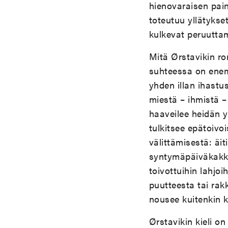
hienovaraisen pai
toteutuu yllätykset
kulkevat peruuttam
Mitä Ørstavikin ro
suhteessa on ene
yhden illan ihastu
miestä – ihmistä –
haaveilee heidän y
tulkitsee epätoivo
välittämisestä: äi
syntymäpäiväkakku
toivottuihin lahjoi
puutteesta tai rak
nousee kuitenkin k
Ørstavikin kieli o