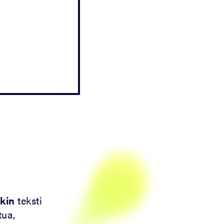
kin
teksti
tua,