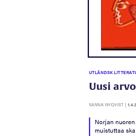
UTLÄNDSK LITTERAT
Uusi arvo
SANNA NYQVIST
|
1.4.
Norjan nuoren 
muistuttaa skan