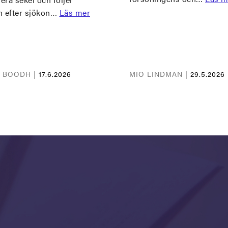
n efter sjökon…
Läs mer
A BOODH |
17.6.2026
MIO LINDMAN |
29.5.2026