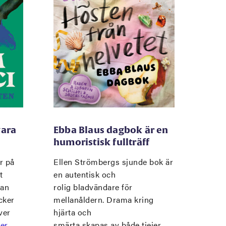
vara
Ebba Blaus dagbok är en
humoristisk fullträff
r på
Ellen Strömbergs sjunde bok är
t
en autentisk och
man
rolig bladvändare för
cker
mellanåldern. Drama kring
ver
hjärta och
er
smärta skapas av både tjejer