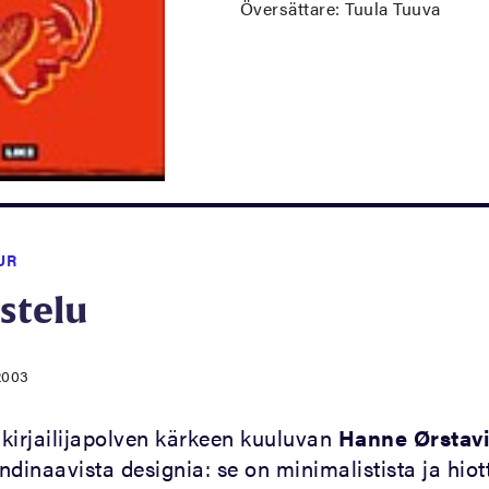
Översättare: Tuula Tuuva
UR
stelu
2003
kirjailijapolven kärkeen kuuluvan
Hanne Ørstavi
dinaavista designia: se on minimalistista ja hiot