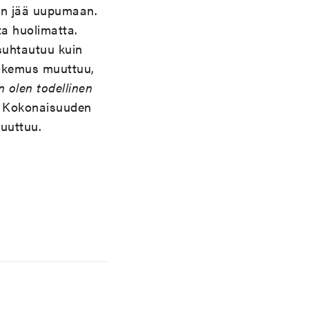
kin jää uupumaan.
ta huolimatta.
 suhtautuu kuin
kokemus muuttuu,
n olen todellinen
. Kokonaisuuden
puuttuu.