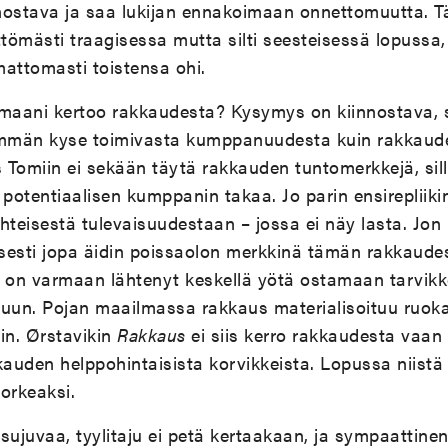
nostava ja saa lukijan ennakoimaan onnettomuutta. 
tömästi traagisessa mutta silti seesteisessä lopussa, j
attomasti toistensa ohi.
maani kertoo rakkaudesta? Kysymys on kiinnostava, si
mmän kyse toimivasta kumppanuudesta kuin rakkaude
s Tomiin ei sekään täytä rakkauden tuntomerkkejä, sil
 potentiaalisen kumppanin takaa. Jo parin ensirepliiki
hteisestä tulevaisuudestaan – jossa ei näy lasta. Jon
isesti jopa äidin poissaolon merkkinä tämän rakkaudes
ti on varmaan lähtenyt keskellä yötä ostamaan tarvikk
un. Pojan maailmassa rakkaus materialisoituu ruokaa
hin. Ørstavikin
Rakkaus
ei siis kerro rakkaudesta vaan
kauden helppohintaisista korvikkeista. Lopussa niist
orkeaksi.
n sujuvaa, tyylitaju ei petä kertaakaan, ja sympaattin