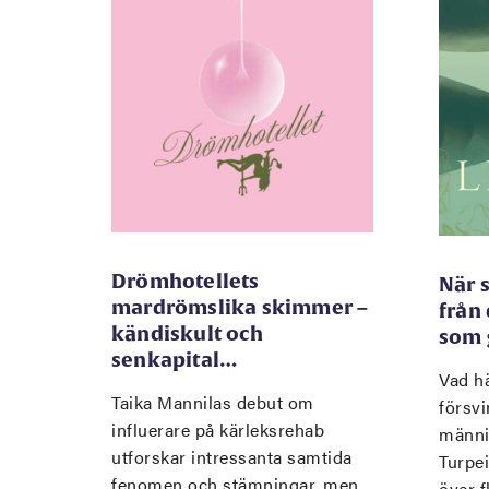
Drömhotellets
När 
mardrömslika skimmer –
från
kändiskult och
som 
senkapital…
Vad hä
Taika Mannilas debut om
försvi
influerare på kärleksrehab
männi
utforskar intressanta samtida
Turpe
fenomen och stämningar, men
över f