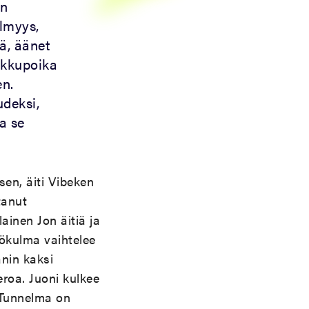
ön
lmyys,
ä, äänet
pikkupoika
en.
deksi,
a se
en, äiti Vibeken
tanut
ainen Jon äitiä ja
ökulma vaihtelee
anin kaksi
eroa. Juoni kulkee
 Tunnelma on