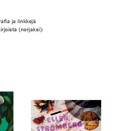
rafia ja linkkejä
rjoista (norjaksi):