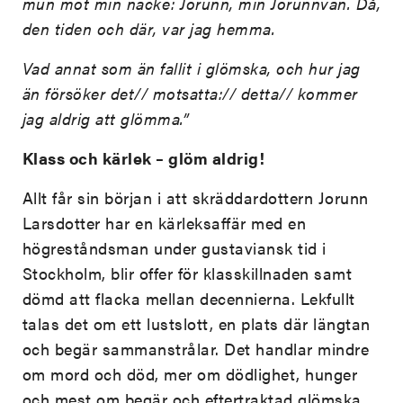
mun mot min nacke: Jorunn, min Jorunnvän. Då,
den tiden och där, var jag hemma.
Vad annat som än fallit i glömska, och hur jag
än försöker det// motsatta:// detta// kommer
jag aldrig att glömma.”
Klass och kärlek – glöm aldrig!
Allt får sin början i att skräddardottern Jorunn
Larsdotter har en kärleksaffär med en
högreståndsman under gustaviansk tid i
Stockholm, blir offer för klasskillnaden samt
dömd att flacka mellan decennierna. Lekfullt
talas det om ett lustslott, en plats där längtan
och begär sammanstrålar. Det handlar mindre
om mord och död, mer om dödlighet, hunger
och mest om begär och eftertraktad glömska.