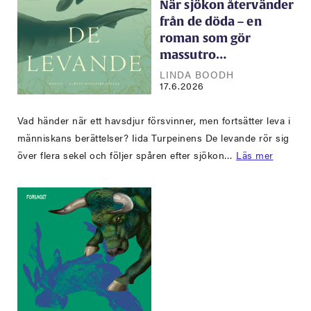
När sjökon återvänder
från de döda – en
roman som gör
massutro…
LINDA BOODH
17.6.2026
Vad händer när ett havsdjur försvinner, men fortsätter leva i
människans berättelser? Iida Turpeinens De levande rör sig
över flera sekel och följer spåren efter sjökon…
Läs mer