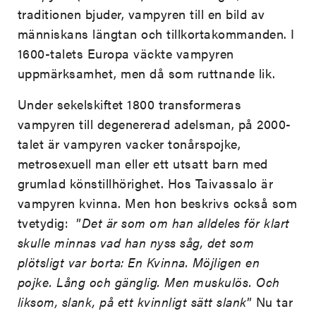
traditionen bjuder, vampyren till en bild av
människans längtan och tillkortakommanden. I
1600-talets Europa väckte vampyren
uppmärksamhet, men då som ruttnande lik.
Under sekelskiftet 1800 transformeras
vampyren till degenererad adelsman, på 2000-
talet är vampyren vacker tonårspojke,
metrosexuell man eller ett utsatt barn med
grumlad könstillhörighet. Hos Taivassalo är
vampyren kvinna. Men hon beskrivs också som
tvetydig: ”
Det är som om han alldeles för klart
skulle minnas vad han nyss såg, det som
plötsligt var borta: En Kvinna. Möjligen en
pojke. Lång och gänglig. Men muskulös. Och
liksom, slank, på ett kvinnligt sätt slank
” Nu tar