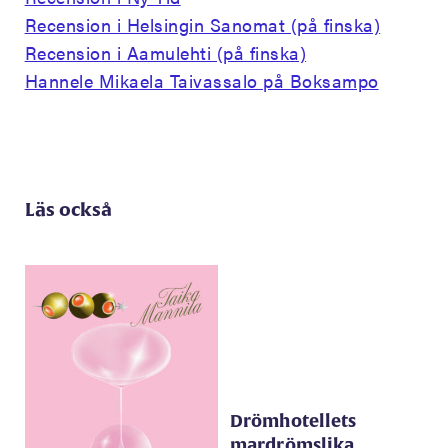
Recension i Helsingin Sanomat (på finska)
Recension i Aamulehti (på finska)
Hannele Mikaela Taivassalo på Boksampo
Läs också
Drömhotellets
mardrömslika