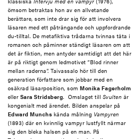
klassiska
Intervju med en vampyr
(1976),
ömsom betraktas hon av en allvetande
berättare, som inte drar sig för att involvera
läsaren med ett påträngande och uppfordrande
du-tilltal. De metafiktiva trådarna tvinnas täta i
romanen och påminner ständigt läsaren om att
det är fiktion, men antyder samtidigt att det här
är på riktigt genom ledmotivet ”Blod rinner
mellan raderna”. Taivassalo hör till den
generation författare som jobbar med en
osäkrad läsarposition, som
Monika Fagerholm
eller
Sara Stridsberg
. Omslaget till
Svulten
är
kongenialt med ärendet. Bilden anspelar på
Edward Munchs
kända målning
Vampyren
(1893) där en kvinnlig vampyr lustfyllt närmar
sig den bleka halsen på en man. På