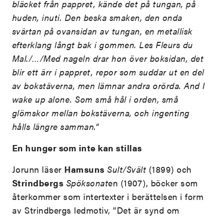
bläcket från pappret, kände det på tungan, på
huden, inuti. Den beska smaken, den onda
svärtan på ovansidan av tungan, en metallisk
efterklang långt bak i gommen. Les Fleurs du
Mal./…/Med nageln drar hon över boksidan, det
blir ett ärr i pappret, repor som suddar ut en del
av bokstäverna, men lämnar andra orörda. And I
wake up alone. Som små hål i orden, små
glömskor mellan bokstäverna, och ingenting
hålls längre samman.”
En hunger som inte kan stillas
Jorunn läser
Hamsuns
Sult/Svält
(1899) och
Strindbergs
Spöksonat
en (1907), böcker som
återkommer som intertexter i berättelsen i form
av Strindbergs ledmotiv, ”Det är synd om