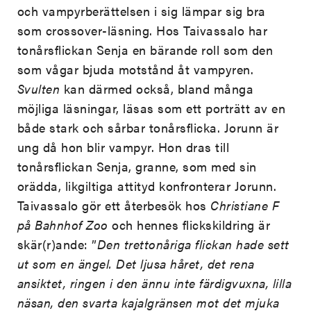
och vampyrberättelsen i sig lämpar sig bra
som crossover-läsning. Hos Taivassalo har
tonårsflickan Senja en bärande roll som den
som vågar bjuda motstånd åt vampyren.
Svulten
kan därmed också, bland många
möjliga läsningar, läsas som ett porträtt av en
både stark och sårbar tonårsflicka. Jorunn är
ung då hon blir vampyr. Hon dras till
tonårsflickan Senja, granne, som med sin
orädda, likgiltiga attityd konfronterar Jorunn.
Taivassalo gör ett återbesök hos
Christiane F
på Bahnhof Zoo
och hennes flickskildring är
skär(r)ande: ”
Den trettonåriga flickan hade sett
ut som en ängel. Det ljusa håret, det rena
ansiktet, ringen i den ännu inte färdigvuxna, lilla
näsan, den svarta kajalgränsen mot det mjuka