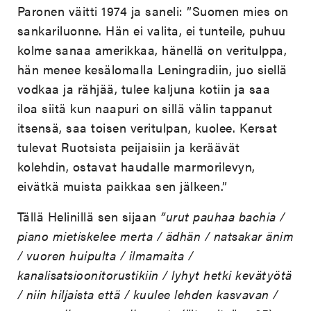
Paronen väitti 1974 ja saneli: ”Suomen mies on
sankariluonne. Hän ei valita, ei tunteile, puhuu
kolme sanaa amerikkaa, hänellä on veritulppa,
hän menee kesälomalla Leningradiin, juo siellä
vodkaa ja rähjää, tulee kaljuna kotiin ja saa
iloa siitä kun naapuri on sillä välin tappanut
itsensä, saa toisen veritulpan, kuolee. Kersat
tulevat Ruotsista peijaisiin ja keräävät
kolehdin, ostavat haudalle marmorilevyn,
eivätkä muista paikkaa sen jälkeen.”
Tällä Helinillä sen sijaan
”urut pauhaa bachia /
piano mietiskelee merta / ädhän / natsakar änim
/ vuoren huipulta / ilmamaita /
kanalisatsioonitorustikiin / lyhyt hetki kevätyötä
/ niin hiljaista että / kuulee lehden kasvavan /