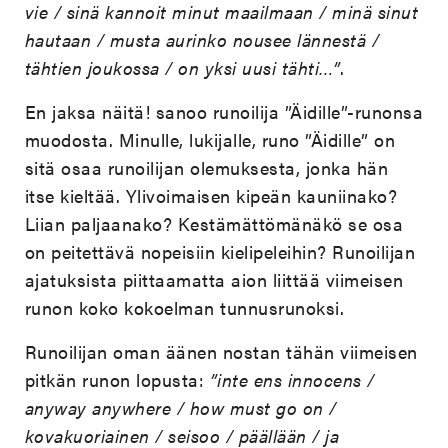
vie / sinä kannoit minut maailmaan / minä sinut
hautaan / musta aurinko nousee lännestä /
tähtien joukossa / on yksi uusi tähti…”
.
En jaksa näitä! sanoo runoilija ”Äidille”-runonsa
muodosta. Minulle, lukijalle, runo ”Äidille” on
sitä osaa runoilijan olemuksesta, jonka hän
itse kieltää. Ylivoimaisen kipeän kauniinako?
Liian paljaanako? Kestämättömänäkö se osa
on peitettävä nopeisiin kielipeleihin? Runoilijan
ajatuksista piittaamatta aion liittää viimeisen
runon koko kokoelman tunnusrunoksi.
Runoilijan oman äänen nostan tähän viimeisen
pitkän runon lopusta:
”inte ens innocens /
anyway anywhere / how must go on /
kovakuoriainen / seisoo / päällään / ja