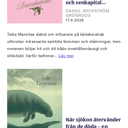
och senkapital…
DANIEL WICKSTRÖM
GRÖNROOS
17.6.2026
Taika Mannilas debut om influerare på kärleksrehab
utforskar intressanta samtida fenomen och stämningar, men
romanen böljar hit och dit både innehållsmässigt och
stilistiskt. Varför befinner…
Läs mer
När sjökon återvänder
från de döda – en