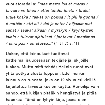
vuoristoradalla:
”maa marto jos et maras /
taivas niin tiheä / ettei tähdet loista / tuulet
tuule koska / taivas on poissa / it più la gonna /
è mobile / ctrl alt / del ja enter / hiljaisimmat
sanat / saavat aikaan / myrskyn / kyyhkysten
jaloin / tulevat ajatukset / johtavat / maailmaa…
/ oma pää / ometassa…”
(”lit lit”, s. 11)
Uskon, että lainaukset tuottavat
katkelmallisuudessaan tekijälle ja lukijoille
tuskaa. Mutta mitä tehdä; Helinin runot ovat
yhtä pötkyä alusta loppuun. Edellinenkin
lainaus on runosta, joka on 12 sivua eri kielillä
kirjoitettua tiiviistä kuvien köyttä. Runoilija vain
sanoo, että lukijan pitääkin hengästyä ja pitää
hauskaa. Tämä on lyhyin kirja, jossa olen