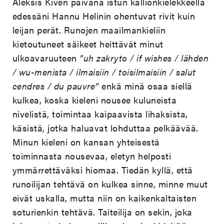
Aleksis Kiven päivänä istun kallionkielekkeellä
edessäni Hannu Helinin ohentuvat rivit kuin
leijan perät. Runojen maailmankieliin
kietoutuneet säikeet heittävät minut
ulkoavaruuteen
”uh zakryto / if wishes / lähden
/ wu-menista / ilmaisiin / toisilmaisiin / salut
cendres / du pauvre”
enkä minä osaa siellä
kulkea, koska kieleni nousee kuluneista
nivelistä, toimintaa kaipaavista lihaksista,
käsistä, jotka haluavat lohduttaa pelkäävää.
Minun kieleni on kansan yhteisestä
toiminnasta nousevaa, eletyn helposti
ymmärrettäväksi hiomaa. Tiedän kyllä, että
runoilijan tehtävä on kulkea sinne, minne muut
eivät uskalla, mutta niin on kaikenkaltaisten
soturienkin tehtävä. Taiteilija on sekin, joka