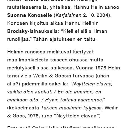
rautatieasemalla, yhtaikaa, Hannu Helin sanoo
Suonna Konoselle
(
Karjalainen
2. 10. 2004).
Konosen kirjoitus alkaa Hannu Helinin
Brodsky
-lainauksella: ”Kieli ei eläisi ilman
runoilijaa.” Tähän ajatukseen en taitu.
Helinin runoissa mielikuvat kiertyvät
maailmankielestä toiseen ohuissa mutta
merkityksellisissä säikeissä. Vuonna 1978 Helin
tärisi vielä Weilin & Göösin turvassa (uhan
alla?) pidemmillä säkeillä:
”Näyttelen elävää,
vaikka olen kuollut. / En ole ihminen, en
ainakaan aito. / Hyvin taitava väärennös.”
(kokoelmasta
Tärisen maailman kyljessä
, Weilin
& Göös, 1978, runo ”Näyttelen elävää”)
Entä nyt? Onko Helin elävämpi runoillessaan