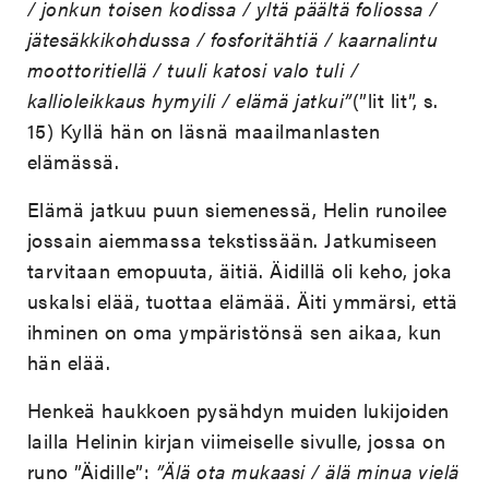
/ jonkun toisen kodissa / yltä päältä foliossa /
jätesäkkikohdussa / fosforitähtiä / kaarnalintu
moottoritiellä / tuuli katosi valo tuli /
kallioleikkaus hymyili / elämä jatkui”
(”lit lit”, s.
15) Kyllä hän on läsnä maailmanlasten
elämässä.
Elämä jatkuu puun siemenessä, Helin runoilee
jossain aiemmassa tekstissään. Jatkumiseen
tarvitaan emopuuta, äitiä. Äidillä oli keho, joka
uskalsi elää, tuottaa elämää. Äiti ymmärsi, että
ihminen on oma ympäristönsä sen aikaa, kun
hän elää.
Henkeä haukkoen pysähdyn muiden lukijoiden
lailla Helinin kirjan viimeiselle sivulle, jossa on
runo ”Äidille”:
”Älä ota mukaasi / älä minua vielä