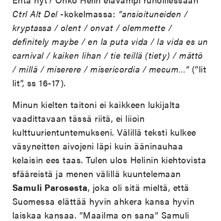
Ctrl Alt Del
-kokelmassa:
”ansioituneiden /
kryptassa / olent / onvat / olemmette /
definitely maybe / en la puta vida / la vida es un
carnival / kaiken lihan / tie teillä (tiety) / mättö
/ millä / miserere / misericordia / mecum…”
(”lit
lit”, ss 16-17).
Minun kielten taitoni ei kaikkeen lukijalta
vaadittavaan tässä riitä, ei liioin
kulttuurientuntemukseni. Välillä teksti kulkee
väsyneitten aivojeni läpi kuin ääninauhaa
kelaisin ees taas. Tulen ulos Helinin kiehtovista
sfääreistä ja menen välillä kuuntelemaan
Samuli Parosesta
, joka oli sitä mieltä, että
Suomessa elättää hyvin ahkera kansa hyvin
laiskaa kansaa. ”Maailma on sana” Samuli