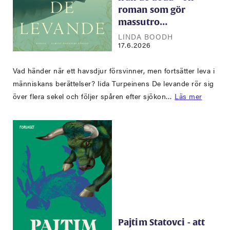
roman som gör
massutro…
LINDA BOODH
17.6.2026
Vad händer när ett havsdjur försvinner, men fortsätter leva i
människans berättelser? Iida Turpeinens De levande rör sig
över flera sekel och följer spåren efter sjökon…
Läs mer
Pajtim Statovci - att