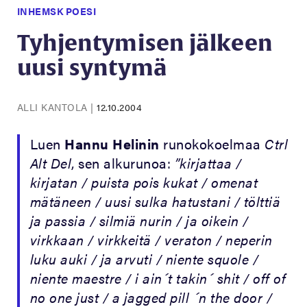
INHEMSK POESI
Tyhjentymisen jälkeen
uusi syntymä
ALLI KANTOLA
|
12.10.2004
Luen
Hannu Helinin
runokokoelmaa
Ctrl
Alt Del
, sen alkurunoa:
”kirjattaa /
kirjatan / puista pois kukat / omenat
mätäneen / uusi sulka hatustani / tölttiä
ja passia / silmiä nurin / ja oikein /
virkkaan / virkkeitä / veraton / neperin
luku auki / ja arvuti / niente squole /
niente maestre / i ain´t takin´ shit / off of
no one just / a jagged pill ´n the door /