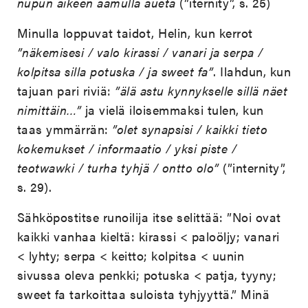
nupun aikeen aamulla aueta
(”iternity”, s. 25)
Minulla loppuvat taidot, Helin, kun kerrot
”näkemisesi / valo kirassi / vanari ja serpa /
kolpitsa silla potuska / ja sweet fa”
. Ilahdun, kun
tajuan pari riviä:
”älä astu kynnykselle sillä näet
nimittäin…”
ja vielä iloisemmaksi tulen, kun
taas ymmärrän:
”olet synapsisi / kaikki tieto
kokemukset / informaatio / yksi piste /
teotwawki / turha tyhjä / ontto olo”
(”internity”,
s. 29).
Sähköpostitse runoilija itse selittää: ”Noi ovat
kaikki vanhaa kieltä: kirassi < paloöljy; vanari
< lyhty; serpa < keitto; kolpitsa < uunin
sivussa oleva penkki; potuska < patja, tyyny;
sweet fa tarkoittaa suloista tyhjyyttä.” Minä