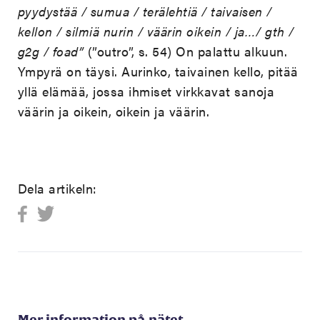
pyydystää / sumua / terälehtiä / taivaisen /
kellon / silmiä nurin / väärin oikein / ja…/ gth /
g2g / foad”
(”outro”, s. 54) On palattu alkuun.
Ympyrä on täysi. Aurinko, taivainen kello, pitää
yllä elämää, jossa ihmiset virkkavat sanoja
väärin ja oikein, oikein ja väärin.
Dela artikeln:
Mer information på nätet