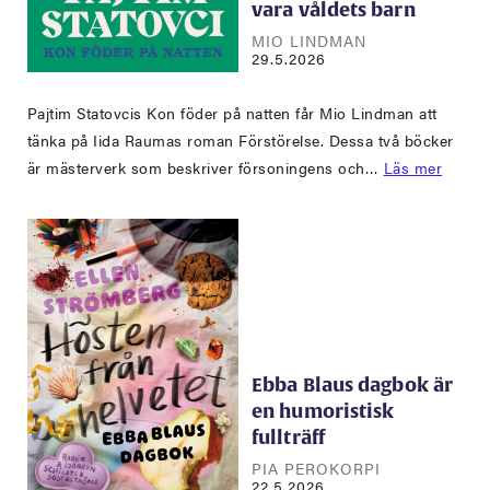
vara våldets barn
MIO LINDMAN
29.5.2026
Pajtim Statovcis Kon föder på natten får Mio Lindman att
tänka på Iida Raumas roman Förstörelse. Dessa två böcker
är mästerverk som beskriver försoningens och…
Läs mer
Ebba Blaus dagbok är
en humoristisk
fullträff
PIA PEROKORPI
22.5.2026