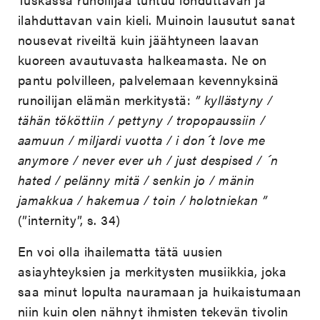
ilahduttavan vain kieli. Muinoin lausutut sanat
nousevat riveiltä kuin jäähtyneen laavan
kuoreen avautuvasta halkeamasta. Ne on
pantu polvilleen, palvelemaan kevennyksinä
runoilijan elämän merkitystä:
” kyllästyny /
tähän tököttiin / pettyny / tropopaussiin /
aamuun / miljardi vuotta / i don´t love me
anymore / never ever uh / just despised / ´n
hated / pelänny mitä / senkin jo / mänin
jamakkua / hakemua / toin / holotniekan ”
(”internity”, s. 34)
En voi olla ihailematta tätä uusien
asiayhteyksien ja merkitysten musiikkia, joka
saa minut lopulta nauramaan ja huikaistumaan
niin kuin olen nähnyt ihmisten tekevän tivolin