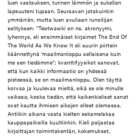
luen vastauksen, tunnen lämmön ja sukellan
lapsuuteni tupaan. Seuraavan jotakuinkin
ymmärrän, mutta luen avuliaan runoilijan
selityksen: "Teotwawki on ns. akronyymi,
lyhennys, eli ensimmäiset kirjaimet The End Of
The World As We Know It eli suurin piirtein
käännettynä 'maailmanloppu sellaisena kuin
me sen tiedämme"; kvanttifyysikot sanovat,
että kun kaikki informaatio on yhdessä
pisteessä, se on maailmanloppu. Olen täyttä
korvaa ja kuulevaa mieltä, eikä se ole minulle
vaikeaa, koska tiedän, että kaikenkieliset sanat
ovat kautta ihmisen aikojen olleet olemassa.
Antiikin aikana vasta kielten sekamelskaa
kauppapaikoilla kuultiinkin. Kieli paljastaa
kirjoittajan toimintakentän, kokemukset,