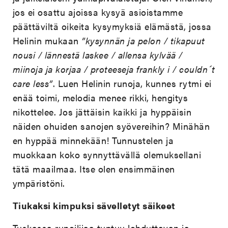
jos ei osattu ajoissa kysyä asioistamme
päättäviltä oikeita kysymyksiä elämästä, jossa
Helinin mukaan
”kysynnän ja pelon / tikapuut
nousi / lännestä laskee / allensa kylvää /
miinoja ja korjaa / proteeseja frankly i / couldn´t
care less”
. Luen Helinin runoja, kunnes rytmi ei
enää toimi, melodia menee rikki, hengitys
nikottelee. Jos jättäisin kaikki ja hyppäisin
näiden ohuiden sanojen syövereihin? Minähän
en hyppää minnekään! Tunnustelen ja
muokkaan koko synnyttävällä olemuksellani
tätä maailmaa. Itse olen ensimmäinen
ympäristöni.
Tiukaksi kimpuksi sävelletyt säikeet
Tuskassa runoilijaa tuntuu lohduttavan ja