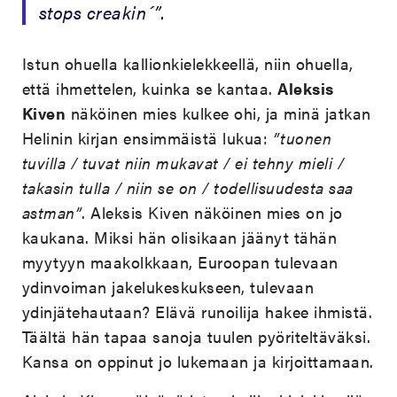
stops creakin´”
.
Istun ohuella kallionkielekkeellä, niin ohuella,
että ihmettelen, kuinka se kantaa.
Aleksis
Kiven
näköinen mies kulkee ohi, ja minä jatkan
Helinin kirjan ensimmäistä lukua:
”tuonen
tuvilla / tuvat niin mukavat / ei tehny mieli /
takasin tulla / niin se on / todellisuudesta saa
astman”
. Aleksis Kiven näköinen mies on jo
kaukana. Miksi hän olisikaan jäänyt tähän
myytyyn maakolkkaan, Euroopan tulevaan
ydinvoiman jakelukeskukseen, tulevaan
ydinjätehautaan? Elävä runoilija hakee ihmistä.
Täältä hän tapaa sanoja tuulen pyöriteltäväksi.
Kansa on oppinut jo lukemaan ja kirjoittamaan.