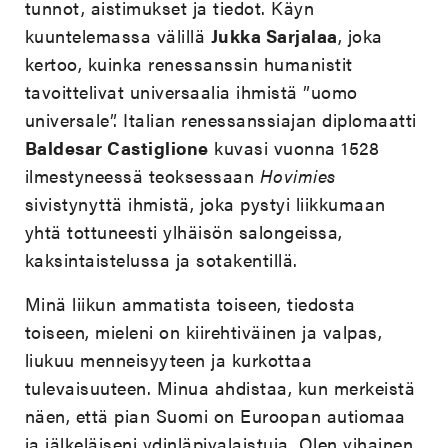
tunnot, aistimukset ja tiedot. Käyn
kuuntelemassa välillä
Jukka Sarjalaa
, joka
kertoo, kuinka renessanssin humanistit
tavoittelivat universaalia ihmistä ”uomo
universale”. Italian renessanssiajan diplomaatti
Baldesar Castiglione
kuvasi vuonna 1528
ilmestyneessä teoksessaan
Hovimies
sivistynyttä ihmistä, joka pystyi liikkumaan
yhtä tottuneesti ylhäisön salongeissa,
kaksintaistelussa ja sotakentillä.
Minä liikun ammatista toiseen, tiedosta
toiseen, mieleni on kiirehtiväinen ja valpas,
liukuu menneisyyteen ja kurkottaa
tulevaisuuteen. Minua ahdistaa, kun merkeistä
näen, että pian Suomi on Euroopan autiomaa
ja jälkeläiseni ydinläpivalaistuja. Olen vihainen,