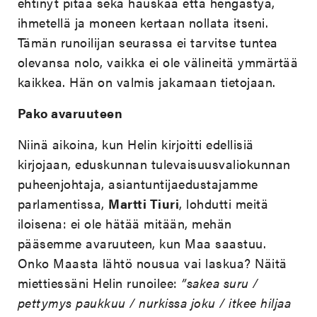
ehtinyt pitää sekä hauskaa että hengästyä,
ihmetellä ja moneen kertaan nollata itseni.
Tämän runoilijan seurassa ei tarvitse tuntea
olevansa nolo, vaikka ei ole välineitä ymmärtää
kaikkea. Hän on valmis jakamaan tietojaan.
Pako avaruuteen
Niinä aikoina, kun Helin kirjoitti edellisiä
kirjojaan, eduskunnan tulevaisuusvaliokunnan
puheenjohtaja, asiantuntijaedustajamme
parlamentissa,
Martti Tiuri
, lohdutti meitä
iloisena: ei ole hätää mitään, mehän
pääsemme avaruuteen, kun Maa saastuu.
Onko Maasta lähtö nousua vai laskua? Näitä
miettiessäni Helin runoilee:
”sakea suru /
pettymys paukkuu / nurkissa joku / itkee hiljaa