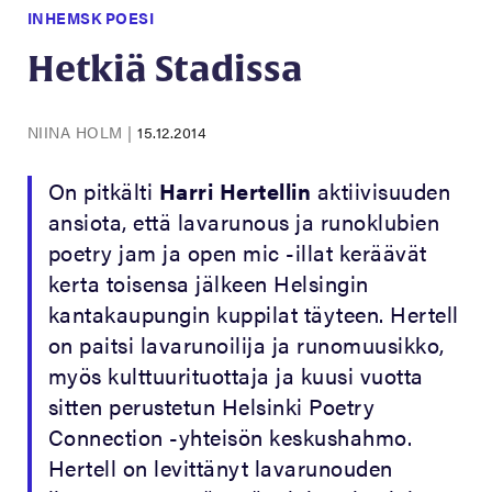
INHEMSK POESI
Hetkiä Stadissa
NIINA HOLM
|
15.12.2014
On pitkälti
Harri Hertellin
aktiivisuuden
ansiota, että lavarunous ja runoklubien
poetry jam ja open mic -illat keräävät
kerta toisensa jälkeen Helsingin
kantakaupungin kuppilat täyteen. Hertell
on paitsi lavarunoilija ja runomuusikko,
myös kulttuurituottaja ja kuusi vuotta
sitten perustetun Helsinki Poetry
Connection -yhteisön keskushahmo.
Hertell on levittänyt lavarunouden