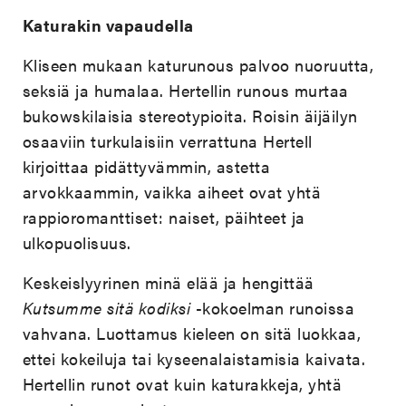
Katurakin vapaudella
Kliseen mukaan katurunous palvoo nuoruutta,
seksiä ja humalaa. Hertellin runous murtaa
bukowskilaisia stereotypioita. Roisin äijäilyn
osaaviin turkulaisiin verrattuna Hertell
kirjoittaa pidättyvämmin, astetta
arvokkaammin, vaikka aiheet ovat yhtä
rappioromanttiset: naiset, päihteet ja
ulkopuolisuus.
Keskeislyyrinen minä elää ja hengittää
Kutsumme sitä kodiksi
-kokoelman runoissa
vahvana. Luottamus kieleen on sitä luokkaa,
ettei kokeiluja tai kyseenalaistamisia kaivata.
Hertellin runot ovat kuin katurakkeja, yhtä