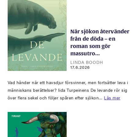
När sjökon återvänder
från de döda – en
roman som gör
massutro…
LINDA BOODH
17.6.2026
Vad händer när ett havsdjur försvinner, men fortsätter leva i
människans berättelser? Iida Turpeinens De levande rör sig
över flera sekel och följer spåren efter sjökon…
Läs mer