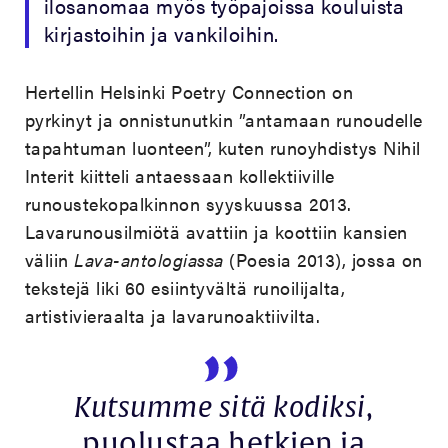
ilosanomaa myös työpajoissa kouluista
kirjastoihin ja vankiloihin.
Hertellin Helsinki Poetry Connection on
pyrkinyt ja onnistunutkin ”antamaan runoudelle
tapahtuman luonteen”, kuten runoyhdistys Nihil
Interit kiitteli antaessaan kollektiiville
runoustekopalkinnon syyskuussa 2013.
Lavarunousilmiötä avattiin ja koottiin kansien
väliin
Lava-antologiassa
(Poesia 2013), jossa on
tekstejä liki 60 esiintyvältä runoilijalta,
artistivieraalta ja lavarunoaktiivilta.
Kutsumme sitä kodiksi
,
puolustaa hetkien ja