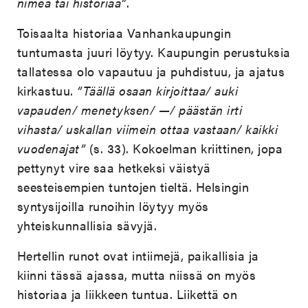
nimeä tai historiaa”
.
Toisaalta historiaa Vanhankaupungin
tuntumasta juuri löytyy. Kaupungin perustuksia
tallatessa olo vapautuu ja puhdistuu, ja ajatus
kirkastuu.
”Täällä osaan kirjoittaa/ auki
vapauden/ menetyksen/ —/ päästän irti
vihasta/ uskallan viimein ottaa vastaan/ kaikki
vuodenajat”
(s. 33). Kokoelman kriittinen, jopa
pettynyt vire saa hetkeksi väistyä
seesteisempien tuntojen tieltä. Helsingin
syntysijoilla runoihin löytyy myös
yhteiskunnallisia sävyjä.
Hertellin runot ovat intiimejä, paikallisia ja
kiinni tässä ajassa, mutta niissä on myös
historiaa ja liikkeen tuntua. Liikettä on