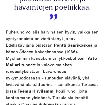
havaintojen poetiikkaa.
Puheruno voi siis harvinaisen hyvin, vaikka sen
syntysanoista on vierähtänyt jo tovi.
Edelläkävijänä pidetään
Pentti Saarikoskea
ja
hänen
Ääneen
-kokoelmaansa (1966).
Myöhemmin kansakunnan ykkösboheemi
Arto
Melleri
tunnettiin valovoimaisista
runoesityksistään. Lavarunous
nykymuodossaan – runouden elävänä, yhä
leviävänä alakulttuurina – sai alkunsa Turussa,
jossa
Teemu Hirvilammi
kouli runoilijoita
kohtaamaan yleisönsä. Turkulaisia innoitti
etenkin
Charles Bukowskin
runous.