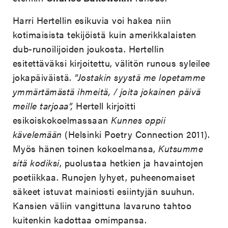
Harri Hertellin esikuvia voi hakea niin
kotimaisista tekijöistä kuin amerikkalaisten
dub-runoilijoiden joukosta. Hertellin
esitettäväksi kirjoitettu, välitön runous syleilee
jokapäiväistä.
”Jostakin syystä me lopetamme
ymmärtämästä ihmeitä, / joita jokainen päivä
meille tarjoaa”,
Hertell kirjoitti
esikoiskokoelmassaan
Kunnes oppii
kävelemään
(Helsinki Poetry Connection 2011).
Myös hänen toinen kokoelmansa,
Kutsumme
sitä kodiksi
, puolustaa hetkien ja havaintojen
poetiikkaa. Runojen lyhyet, puheenomaiset
säkeet istuvat mainiosti esiintyjän suuhun.
Kansien väliin vangittuna lavaruno tahtoo
kuitenkin kadottaa omimpansa.