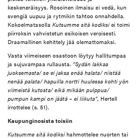
keskeneräisyys. Rosoinen ilmaisu ei vedä, kun
svengiä uupuu ja rytmikin tahtoo onnahdella.
Kokoelmatasolla
Kutsumme sitä kodiksi
ei toimi
piirroksin vahvistetun esikoisen veroisesti.
Draamallinen kehittely jää olemattomaksi.
Vasta viimeiseen osastoon löytyy hallitumpaa
ja sujuvampaa rullausta.
”Sydän lakkaa
juoksemasta/ se ei jaksa enää halata/ niistää
nenää palata/ hapuilla nortti huulessa kohti yön
viimeistä kutosta/ eikä mikään pulppua/
pumpun kampi on jäätä – ei liikuta”
, Hertell
irrottelee (s. 51).
Kaupunginosista toisiin
Kutsumme sitä kodiksi
hahmottelee nuorten tai