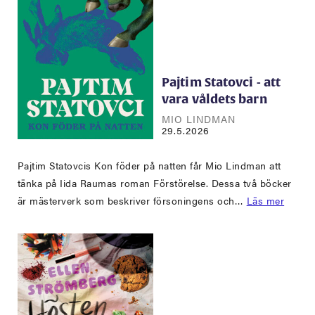
Pajtim Statovci - att
vara våldets barn
MIO LINDMAN
29.5.2026
Pajtim Statovcis Kon föder på natten får Mio Lindman att
tänka på Iida Raumas roman Förstörelse. Dessa två böcker
är mästerverk som beskriver försoningens och…
Läs mer