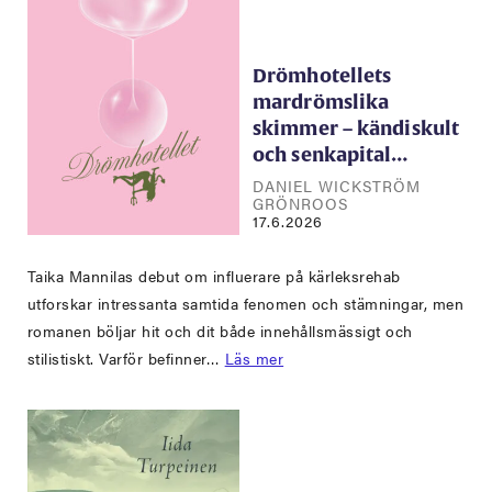
Drömhotellets
mardrömslika
skimmer – kändiskult
och senkapital…
DANIEL WICKSTRÖM
GRÖNROOS
17.6.2026
Taika Mannilas debut om influerare på kärleksrehab
utforskar intressanta samtida fenomen och stämningar, men
romanen böljar hit och dit både innehållsmässigt och
stilistiskt. Varför befinner…
Läs mer