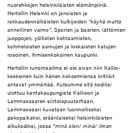
nuorehkojen helsinkiläisten elämänpiiriä.
Hertellin Helsinki on janoisten ja
rakkaudennälkäisten kulkijoiden
”köyhä mutta
onnellinen vaimo”
. Sporien ja baarien, iättömien
juoppojen, yöllisten kohtaamisten,
kohmeloisten aamujen ja loskaisten katujen
rosoinen, ihmisenkokoinen kaupunki.
Hertellin runomaailma ei ole aivan niin Kallio-
keskeinen kuin hänen kokoelmiensa kritiikit
antavat ymmärtää.
Kutsumme sitä kodiksi
ulottuu kantakaupungista Kallioon ja
Lammassaaren siirtolapuutarhaan.
Lammassaari kuvataan luonnolliseksi
pakopaikaksi, eräänlaiseksi helsinkiläisten
alkukodiksi, jossa
”minä olen/ minä/ ilman