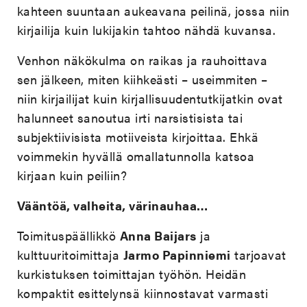
kahteen suuntaan aukeavana peilinä, jossa niin
kirjailija kuin lukijakin tahtoo nähdä kuvansa.
Venhon näkökulma on raikas ja rauhoittava
sen jälkeen, miten kiihkeästi – useimmiten –
niin kirjailijat kuin kirjallisuudentutkijatkin ovat
halunneet sanoutua irti narsistisista tai
subjektiivisista motiiveista kirjoittaa. Ehkä
voimmekin hyvällä omallatunnolla katsoa
kirjaan kuin peiliin?
Vääntöä, valheita, värinauhaa…
Toimituspäällikkö
Anna Baijars
ja
kulttuuritoimittaja
Jarmo Papinniemi
tarjoavat
kurkistuksen toimittajan työhön. Heidän
kompaktit esittelynsä kiinnostavat varmasti