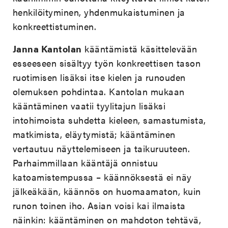
henkilöityminen, yhdenmukaistuminen ja
konkreettistuminen.
Janna Kantolan
kääntämistä käsittelevään
esseeseen sisältyy työn konkreettisen tason
ruotimisen lisäksi itse kielen ja runouden
olemuksen pohdintaa. Kantolan mukaan
kääntäminen vaatii tyylitajun lisäksi
intohimoista suhdetta kieleen, samastumista,
matkimista, eläytymistä; kääntäminen
vertautuu näyttelemiseen ja taikuruuteen.
Parhaimmillaan kääntäjä onnistuu
katoamistempussa – käännöksestä ei näy
jälkeäkään, käännös on huomaamaton, kuin
runon toinen iho. Asian voisi kai ilmaista
näinkin: kääntäminen on mahdoton tehtävä,