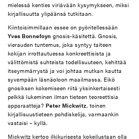
mielessä kenties viriävään kysymykseen, miksi
kirjallisuutta ylipäänsä tutkitaan.
Kiintoisimmillaan essee on pyöritellessään
Yves Bonnefoyn
gnosis-käsitettä. Gnosis,
vierauden tuntemus, joka syntyy taiteen
kokijan irrottautuessa konkreettisista ja
välittömistä suhteista todellisuuteen, kehittää
itseymmärrystä ja voi johtaa mutkan kautta
syvempään läsnäoloon maailmassa. Eikö
gnosiksen kokemiseen riitä yksinkertaisesti
pelkkä lukeminen ilman tieteen teoreettisia
apparaatteja?
Peter Mickwitz
, toinen
kirjallisuustieteen pohdiskelija, varmaankin
vastaisi – kyllä.
Mickwitz kertoo ilkikurisesta kokeilustaan olla