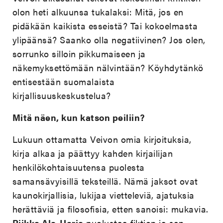
olon heti alkuunsa tukalaksi: Mitä, jos en
pidäkään kaikista esseistä? Tai kokoelmasta
ylipäänsä? Saanko olla negatiivinen? Jos olen,
sorrunko silloin pikkumaiseen ja
näkemyksettömään nälvintään? Köyhdytänkö
entisestään suomalaista
kirjallisuuskeskustelua?
Mitä näen, kun katson peiliin?
Lukuun ottamatta Veivon omia kirjoituksia,
kirja alkaa ja päättyy kahden kirjailijan
henkilökohtaisuutensa puolesta
samansävyisillä teksteillä. Nämä jaksot ovat
kaunokirjallisia, lukijaa vietteleviä, ajatuksia
herättäviä ja filosofisia, etten sanoisi: mukavia.
Riikka Ala-Harja
puolustaa fiktion ja sen