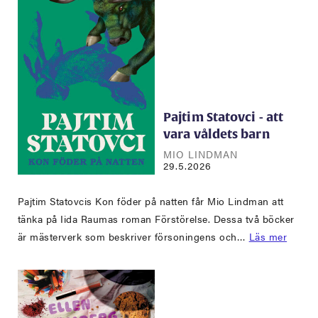
Pajtim Statovci - att
vara våldets barn
MIO LINDMAN
29.5.2026
Pajtim Statovcis Kon föder på natten får Mio Lindman att
tänka på Iida Raumas roman Förstörelse. Dessa två böcker
är mästerverk som beskriver försoningens och…
Läs mer