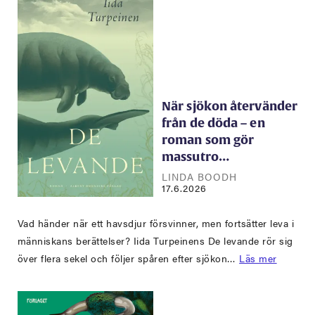
När sjökon återvänder
från de döda – en
roman som gör
massutro…
LINDA BOODH
17.6.2026
Vad händer när ett havsdjur försvinner, men fortsätter leva i
människans berättelser? Iida Turpeinens De levande rör sig
över flera sekel och följer spåren efter sjökon…
Läs mer