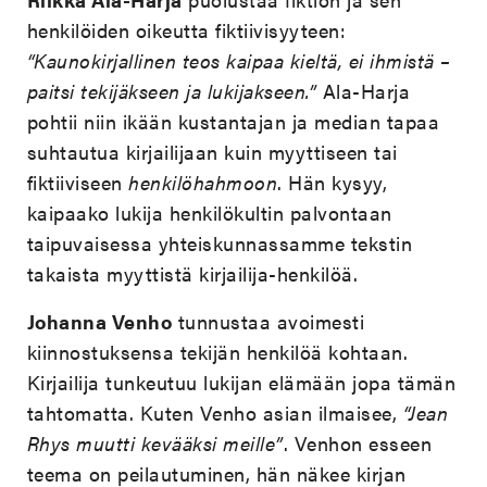
henkilöiden oikeutta fiktiivisyyteen:
“Kaunokirjallinen teos kaipaa kieltä, ei ihmistä –
paitsi tekijäkseen ja lukijakseen.”
Ala-Harja
pohtii niin ikään kustantajan ja median tapaa
suhtautua kirjailijaan kuin myyttiseen tai
fiktiiviseen
henkilöhahmoon
. Hän kysyy,
kaipaako lukija henkilökultin palvontaan
taipuvaisessa yhteiskunnassamme tekstin
takaista myyttistä kirjailija-henkilöä.
Johanna Venho
tunnustaa avoimesti
kiinnostuksensa tekijän henkilöä kohtaan.
Kirjailija tunkeutuu lukijan elämään jopa tämän
tahtomatta. Kuten Venho asian ilmaisee,
“Jean
Rhys muutti kevääksi meille”
. Venhon esseen
teema on peilautuminen, hän näkee kirjan