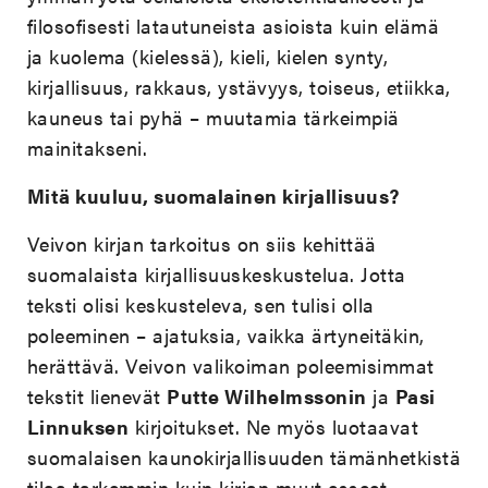
filosofisesti latautuneista asioista kuin elämä
ja kuolema (kielessä), kieli, kielen synty,
kirjallisuus, rakkaus, ystävyys, toiseus, etiikka,
kauneus tai pyhä – muutamia tärkeimpiä
mainitakseni.
Mitä kuuluu, suomalainen kirjallisuus?
Veivon kirjan tarkoitus on siis kehittää
suomalaista kirjallisuuskeskustelua. Jotta
teksti olisi keskusteleva, sen tulisi olla
poleeminen – ajatuksia, vaikka ärtyneitäkin,
herättävä. Veivon valikoiman poleemisimmat
tekstit lienevät
Putte Wilhelmssonin
ja
Pasi
Linnuksen
kirjoitukset. Ne myös luotaavat
suomalaisen kaunokirjallisuuden tämänhetkistä
tilaa tarkemmin kuin kirjan muut esseet.