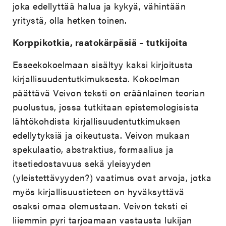
joka edellyttää halua ja kykyä, vähintään
yritystä, olla hetken toinen.
Korppikotkia, raatokärpäsiä – tutkijoita
Esseekokoelmaan sisältyy kaksi kirjoitusta
kirjallisuudentutkimuksesta. Kokoelman
päättävä Veivon teksti on eräänlainen teorian
puolustus, jossa tutkitaan epistemologisista
lähtökohdista kirjallisuudentutkimuksen
edellytyksiä ja oikeutusta. Veivon mukaan
spekulaatio, abstraktius, formaalius ja
itsetiedostavuus sekä yleisyyden
(yleistettävyyden?) vaatimus ovat arvoja, jotka
myös kirjallisuustieteen on hyväksyttävä
osaksi omaa olemustaan. Veivon teksti ei
liiemmin pyri tarjoamaan vastausta lukijan