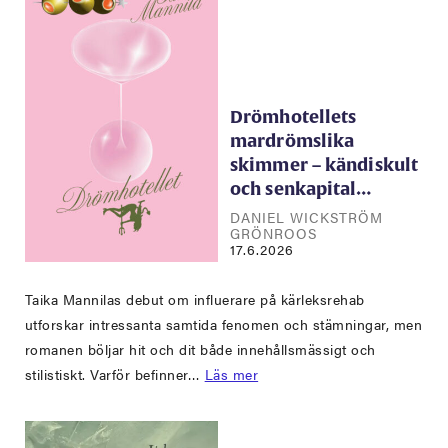
Drömhotellets
mardrömslika
skimmer – kändiskult
och senkapital…
DANIEL WICKSTRÖM
GRÖNROOS
17.6.2026
Taika Mannilas debut om influerare på kärleksrehab
utforskar intressanta samtida fenomen och stämningar, men
romanen böljar hit och dit både innehållsmässigt och
stilistiskt. Varför befinner…
Läs mer