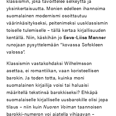
klassismin, joka tavoittelee selkeyttä ja
yksinkertaisuutta. Monien edelleen ihannoima
suomalainen modernismi osoittautuu
väärinkäsitykseksi, peitenimeksi uusklassismin
toiselle tulemiselle – tällä kertaa kirjallisuuden
kentällä. Niin, käskihän jo
Eeva-Liisa Manner
runojaan pysyttelemään “kovassa Sofokleen
valossa”.
Klassismin vastakohdaksi Wilhelmsson
asettaa, ei romantiikan, vaan koristeellisen
barokin. Ja toden totta, kuinka moni
suomalainen kirjailija voisi tai haluaisi
määritellä tekstinsä barokkiseksi? Ehkäpä
suomalaiselle kirjalliselle uusbarokille olisi jopa
tilaus – niin kuin
Nuoren Voiman
taannoisen
barokki-numeron voi ajatella vihjaavan –