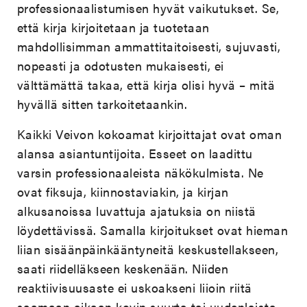
professionaalistumisen hyvät vaikutukset. Se,
että kirja kirjoitetaan ja tuotetaan
mahdollisimman ammattitaitoisesti, sujuvasti,
nopeasti ja odotusten mukaisesti, ei
välttämättä takaa, että kirja olisi hyvä – mitä
hyvällä sitten tarkoitetaankin.
Kaikki Veivon kokoamat kirjoittajat ovat oman
alansa asiantuntijoita. Esseet on laadittu
varsin professionaaleista näkökulmista. Ne
ovat fiksuja, kiinnostaviakin, ja kirjan
alkusanoissa luvattuja ajatuksia on niistä
löydettävissä. Samalla kirjoitukset ovat hieman
liian sisäänpäinkääntyneitä keskustellakseen,
saati riidelläkseen keskenään. Niiden
reaktiivisuusaste ei uskoakseni liioin riitä
saamaan aikaan kovin suurta tai uudenlaista