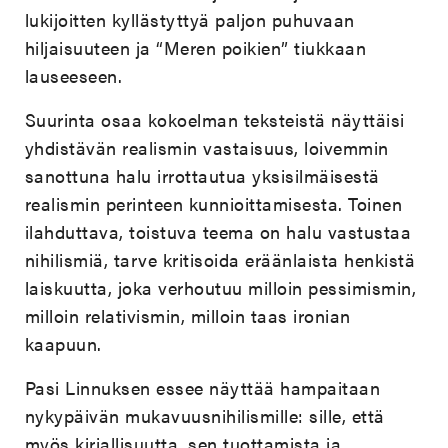
lukijoitten kyllästyttyä paljon puhuvaan
hiljaisuuteen ja “Meren poikien” tiukkaan
lauseeseen.
Suurinta osaa kokoelman teksteistä näyttäisi
yhdistävän realismin vastaisuus, loivemmin
sanottuna halu irrottautua yksisilmäisestä
realismin perinteen kunnioittamisesta. Toinen
ilahduttava, toistuva teema on halu vastustaa
nihilismiä, tarve kritisoida eräänlaista henkistä
laiskuutta, joka verhoutuu milloin pessimismin,
milloin relativismin, milloin taas ironian
kaapuun.
Pasi Linnuksen essee näyttää hampaitaan
nykypäivän mukavuusnihilismille: sille, että
myös kirjallisuutta, sen tuottamista ja