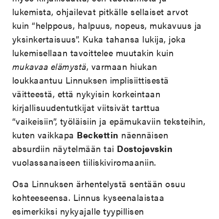
lukemista, ohjailevat pitkälle sellaiset arvot
kuin “helppous, halpuus, nopeus, mukavuus ja
yksinkertaisuus”. Kuka tahansa lukija, joka
lukemisellaan tavoittelee muutakin kuin
mukavaa elämystä
, varmaan hiukan
loukkaantuu Linnuksen implisiittisestä
väitteestä, että nykyisin korkeintaan
kirjallisuudentutkijat viitsivät tarttua
“vaikeisiin”, työläisiin ja epämukaviin teksteihin,
kuten vaikkapa
Beckettin
näennäisen
absurdiin näytelmään tai
Dostojevskin
vuolassanaiseen tiiliskiviromaaniin.
Osa Linnuksen ärhentelystä sentään osuu
kohteeseensa. Linnus kyseenalaistaa
esimerkiksi nykyajalle tyypillisen