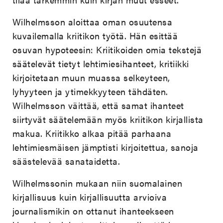
Wilhelmsson aloittaa oman osuutensa
kuvailemalla kriitikon työtä. Hän esittää
osuvan hypoteesin: Kriitikoiden omia tekstejä
säätelevät tietyt lehtimiesihanteet, kritiikki
kirjoitetaan muun muassa selkeyteen,
lyhyyteen ja ytimekkyyteen tähdäten.
Wilhelmsson väittää, että samat ihanteet
siirtyvät säätelemään myös kriitikon kirjallista
makua. Kriitikko alkaa pitää parhaana
lehtimiesmäisen jämptisti kirjoitettua, sanoja
säästelevää sanataidetta.
Wilhelmssonin mukaan niin suomalainen
kirjallisuus kuin kirjallisuutta arvioiva
journalismikin on ottanut ihanteekseen