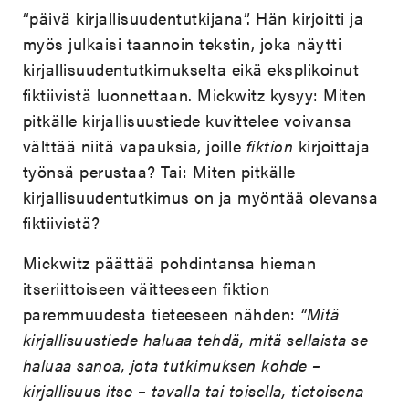
“päivä kirjallisuudentutkijana”. Hän kirjoitti ja
myös julkaisi taannoin tekstin, joka näytti
kirjallisuudentutkimukselta eikä eksplikoinut
fiktiivistä luonnettaan. Mickwitz kysyy: Miten
pitkälle kirjallisuustiede kuvittelee voivansa
välttää niitä vapauksia, joille
fiktion
kirjoittaja
työnsä perustaa? Tai: Miten pitkälle
kirjallisuudentutkimus on ja myöntää olevansa
fiktiivistä?
Mickwitz päättää pohdintansa hieman
itseriittoiseen väitteeseen fiktion
paremmuudesta tieteeseen nähden:
“Mitä
kirjallisuustiede haluaa tehdä, mitä sellaista se
haluaa sanoa, jota tutkimuksen kohde –
kirjallisuus itse – tavalla tai toisella, tietoisena