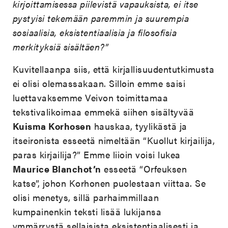
kirjoittamisessa piilevistä vapauksista, ei itse
pystyisi tekemään paremmin ja suurempia
sosiaalisia, eksistentiaalisia ja filosofisia
merkityksiä sisältäen?”
Kuvitellaanpa siis, että kirjallisuudentutkimusta
ei olisi olemassakaan. Silloin emme saisi
luettavaksemme Veivon toimittamaa
tekstivalikoimaa emmekä siihen sisältyvää
Kuisma Korhosen
hauskaa, tyylikästä ja
itseironista esseetä nimeltään “Kuollut kirjailija,
paras kirjailija?” Emme liioin voisi lukea
Maurice Blanchot’n
esseetä “Orfeuksen
katse”, johon Korhonen puolestaan viittaa. Se
olisi menetys, sillä parhaimmillaan
kumpainenkin teksti lisää lukijansa
ymmärrystä sellaisista eksistentiaalisesti ja