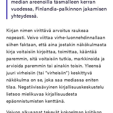
median areenoilla täsmälleen kerran
vuodessa, Finlandia-palkinnon jakamisen
yhteydessä.
Kirjan nimen virittävä arvoitus raukeaa
nopeasti. Veivo viittaa virhe-luonnehdinnallaan
siihen faktaan, että aina jostakin näkökulmasta
kirja voitaisiin kirjoittaa, toimittaa, kääntää
paremmin, sitä voitaisiin tutkia, markkinoida ja
arvioida paremmin tai ainakin toisin. Yleensä
juuri virheisiin (tai “virheisiin”) keskittyvä
näkökulma on se, joka saa mediassa eniten
tilaa. Negatiivissävyinen kirjallisuuskeskustelu
lietsoo mielikuvaa kirjallisuudesta
epäonnistumisten kenttänä.
Veivon alkusanat tekevät kokoelman kriitikon