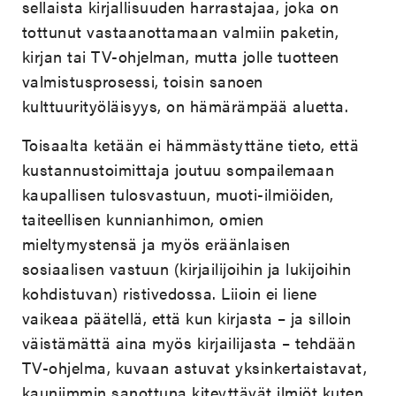
sellaista kirjallisuuden harrastajaa, joka on
tottunut vastaanottamaan valmiin paketin,
kirjan tai TV-ohjelman, mutta jolle tuotteen
valmistusprosessi, toisin sanoen
kulttuurityöläisyys, on hämärämpää aluetta.
Toisaalta ketään ei hämmästyttäne tieto, että
kustannustoimittaja joutuu sompailemaan
kaupallisen tulosvastuun, muoti-ilmiöiden,
taiteellisen kunnianhimon, omien
mieltymystensä ja myös eräänlaisen
sosiaalisen vastuun (kirjailijoihin ja lukijoihin
kohdistuvan) ristivedossa. Liioin ei liene
vaikeaa päätellä, että kun kirjasta – ja silloin
väistämättä aina myös kirjailijasta – tehdään
TV-ohjelma, kuvaan astuvat yksinkertaistavat,
kauniimmin sanottuna kiteyttävät ilmiöt kuten