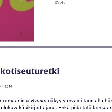
256s.
kotiseuturetki
3.4.2014
än
romaanissa
Ryöstö
näkyy vahvasti taustalla hä
lokuvakäsikirjoittajana. Enkä pidä tätä lainkaa