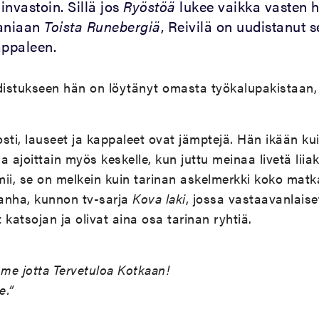
nvastoin. Sillä jos
Ryöstöä
lukee vaikka vasten 
aaniaan
Toista Runebergiä
, Reivilä on uudistanut 
appaleen.
stukseen hän on löytänyt omasta työkalupakistaan, lo
sti, lauseet ja kappaleet ovat jämptejä. Hän ikään kui
 ajoittain myös keskelle, kun juttu meinaa livetä liiaks
imii, se on melkein kuin tarinan askelmerkki koko matk
anha, kunnon tv-sarja
Kova laki
, jossa vastaavanlais
 katsojan ja olivat aina osa tarinan ryhtiä.
me jotta Tervetuloa Kotkaan!
e.”