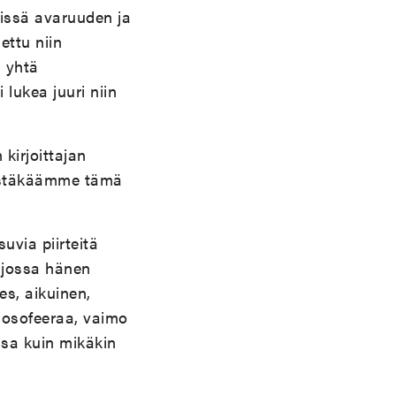
tissä avaruuden ja
uettu niin
, yhtä
lukea juuri niin
kirjoittajan
äistäkäämme tämä
uvia piirteitä
 jossa hänen
es, aikuinen,
ilosofeeraa, vaimo
ssa kuin mikäkin