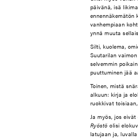
päivänä, isä likimai
ennennäkemätön kar
vanhempiaan kohtaa
ynnä muuta sellais
Silti, kuolema, o
Suutarilan vaimon
selvemmin poikain 
puuttuminen jää a
Toinen, mistä snär
alkuun: kirja ja el
ruokkivat toisiaan
Ja myös, jos eivät
Ryöstö
olisi eloku
latujaan ja, luvall