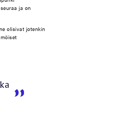
 seuraa ja on
e olisivat jotenkin
mmöiset
oka