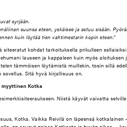
uvat syrjään.
enäliinan suunsa eteen, yskäisee ja astuu sisään. Pyör
nen kuin löytää tien vahtimestarin kopin eteen.”
 siteeratut kohdat tarkoituksella prikulleen sellaisiks
 kehumani lauseen ja kappaleen kuin myös aloituksen j
telen tämmöisen löytämistä muillekin, tosin sillä edell
sovellus. Sitä hyvä kirjallisuus on.
 myyttinen Kotka
simerkkisiteeraukseen. Niistä käyvät vaivatta selville
isuus, Kotka. Vaikka Reivilä on läpeensä kotkalainen –
alla, on asunut poissa Kotkasta jo hyvän aikaa –, ka