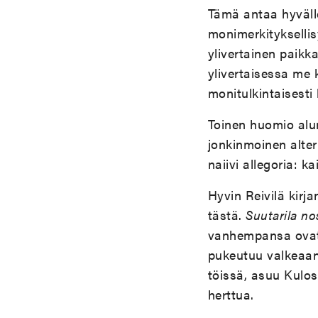
Tämä antaa hyvälle
monimerkityksellisyy
ylivertainen paikka
ylivertaisessa me 
monitulkintaisesti 
Toinen huomio alun
jonkinmoinen alte
naiivi allegoria: ka
Hyvin Reivilä kirja
tästä.
Suutarila no
vanhempansa ovat: 
pukeutuu valkeaan,
töissä, asuu Kulos
herttua.