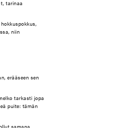
t, tarinaa
, hokkuspokkus,
ssa, niin
an, erääseen sen
elko tarkasti jopa
keä puite: tämän
uollut samana