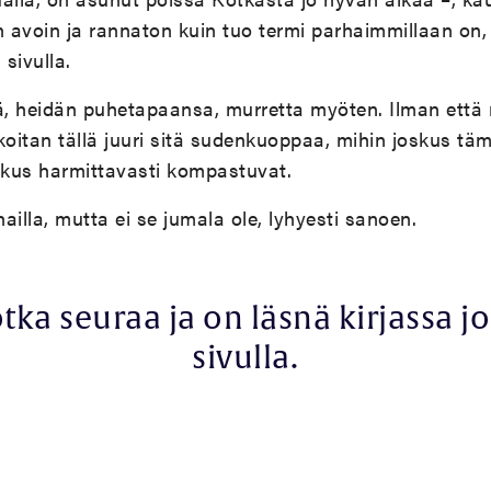
n avoin ja rannaton kuin tuo termi parhaimmillaan on,
 sivulla.
ä, heidän puhetapaansa, murretta myöten. Ilman että n
arkoitan tällä juuri sitä sudenkuoppaa, mihin joskus tä
skus harmittavasti kompastuvat.
hailla, mutta ei se jumala ole, lyhyesti sanoen.
tka seuraa ja on läsnä kirjassa j
sivulla.