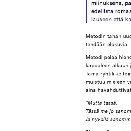
miinuksena, päi
edellistä rom
lauseen että k
Metodin tähän uudi
tehdään elokuvia.
Metodi pelaa hieno
kappaleen alkuun ja
Tämä ryhtiliike to
muistuu mieleen v
aina havahduttivat
”Mutta tässä.
Tässä me jo sanom
Ja hyvällä sanomm