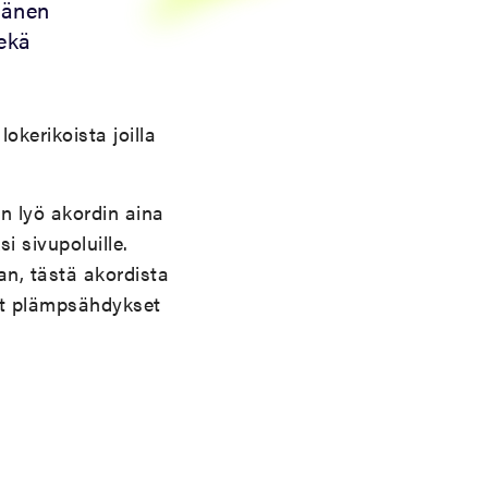
hänen
sekä
kerikoista joilla
n lyö akordin aina
i sivupoluille.
an, tästä akordista
et plämpsähdykset