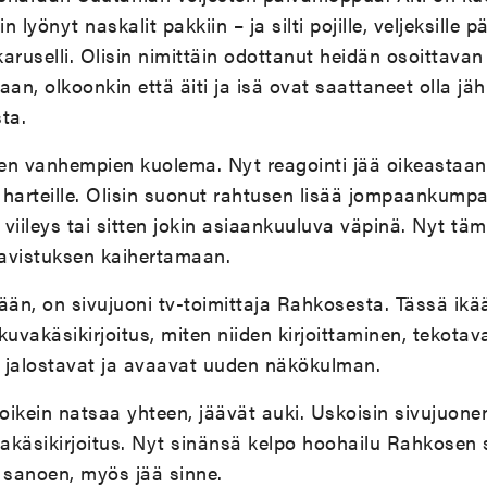
n lyönyt naskalit pakkiin – ja silti pojille, veljeksille p
uselli. Olisin nimittäin odottanut heidän osoittavan 
n, olkoonkin että äiti ja isä ovat saattaneet olla jäh
ta.
mien vanhempien kuolema. Nyt reagointi jää oikeastaa
 harteille. Olisin suonut rahtusen lisää jompaankump
viileys tai sitten jokin asiaankuuluva väpinä. Nyt tä
avistuksen kaihertamaan.
ään, on sivujuoni tv-toimittaja Rahkosesta. Tässä i
okuvakäsikirjoitus, miten niiden kirjoittaminen, tekotav
, jalostavat ja avaavat uuden näkökulman.
 oikein natsaa yhteen, jäävät auki. Uskoisin sivujuone
vakäsikirjoitus. Nyt sinänsä kelpo hoohailu Rahkosen
a sanoen, myös jää sinne.