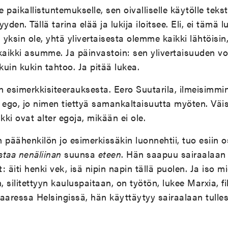
 paikallistuntemukselle, sen oivalliselle käytölle teks
den. Tällä tarina elää ja lukija iloitsee. Eli, ei tämä l
 yksin ole, yhtä ylivertaisesta olemme kaikki lähtöisin
kaikki asumme. Ja päinvastoin: sen ylivertaisuuden voi 
kuin kukin tahtoo. Ja pitää lukea.
 esimerkkisiteerauksesta. Eero Suutarila, ilmeisimmin 
r ego, jo nimen tiettyä samankaltaisuutta myöten. V
ikki ovat alter egoja, mikään ei ole.
n päähenkilön jo esimerkissäkin luonnehtii, tuo esiin os
staa nenäliinan
suunsa
eteen
. Hän saapuu sairaalaan
äiti henki vek, isä nipin napin tällä puolen. Ja iso mi
 silitettyyn kauluspaitaan, on työtön, lukee Marxia, f
aaressa Helsingissä, hän käyttäytyy sairaalaan tulle