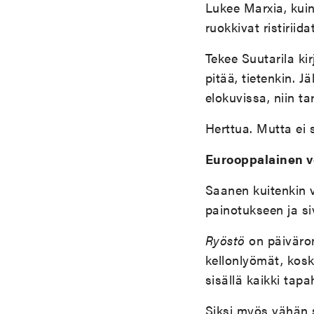
Lukee Marxia, kuin
ruokkivat ristiriidat
Tekee Suutarila k
pitää, tietenkin. Jä
elokuvissa, niin ta
Herttua. Mutta ei 
Eurooppalainen v
Saanen kuitenkin v
painotukseen ja s
Ryöstö
on päivärom
kellonlyömät, kosk
sisällä kaikki tapa
Siksi myös vähän 