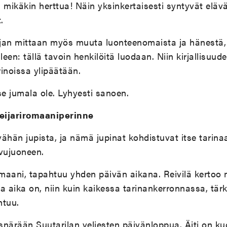
 mikäkin herttua! Näin yksinkertaisesti syntyvät elävä
.
irjan mittaan myös muuta luonteenomaista ja hänestä
lleen: tällä tavoin henkilöitä luodaan. Niin kirjallisuude
rinoissa ylipäätään.
se jumala ole. Lyhyesti sanoen.
eijariromaaniperinne
ähän jupista, ja nämä jupinat kohdistuvat itse tarina
ivujuoneen.
aani, tapahtuu yhden päivän aikana. Reivilä kertoo m
a aika on, niin kuin kaikessa tarinankerronnassa, tär
htuu.
snärään Suutarilan veljesten päivänloppua. Äiti on k