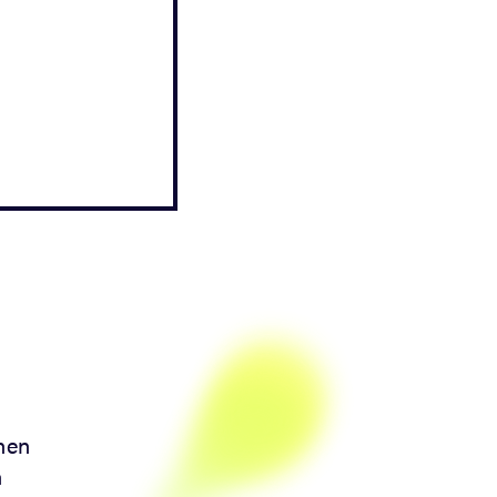
nen
n