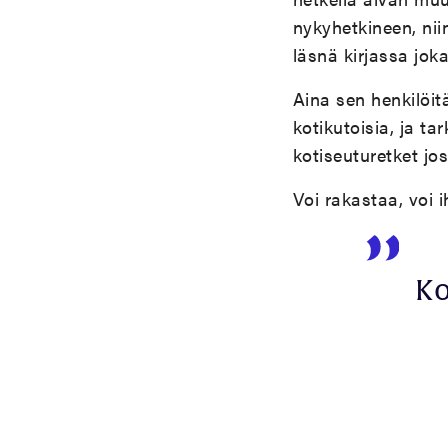
nykyhetkineen, nii
läsnä kirjassa joka
Aina sen henkilöit
kotikutoisia, ja t
kotiseuturetket jo
Voi rakastaa, voi i
Ko