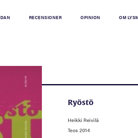
IDAN
RECENSIONER
OPINION
OM LYS
Ryöstö
Heikki Reivilä
Teos 2014