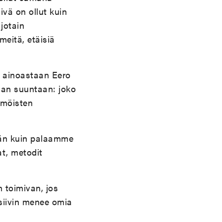
äivä on ollut kuin
jotain
meitä, etäisiä
n ainoastaan Eero
aan suuntaan: joko
mmöisten
kään kuin palaamme
at, metodit
n toimivan, jos
 siivin menee omia