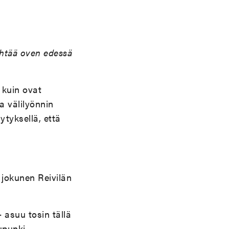
ähtää oven edessä
i kuin ovat
a välilyönnin
ytyksellä, että
 jokunen Reivilän
 asuu tosin tällä
upunki