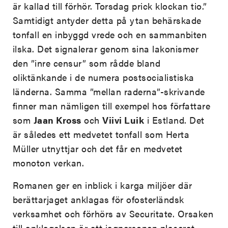
är kallad till förhör. Torsdag prick klockan tio.”
Samtidigt antyder detta på ytan behärskade
tonfall en inbyggd vrede och en sammanbiten
ilska. Det signalerar genom sina lakonismer
den ”inre censur” som rådde bland
oliktänkande i de numera postsocialistiska
länderna. Samma ”mellan raderna”-skrivande
finner man nämligen till exempel hos författare
som
Jaan Kross
och
Viivi Luik
i Estland. Det
är således ett medvetet tonfall som Herta
Müller utnyttjar och det får en medvetet
monoton verkan.
Romanen ger en inblick i karga miljöer där
berättarjaget anklagas för ofosterländsk
verksamhet och förhörs av Securitate. Orsaken
till anklagelsen är att jagpersonen placerat