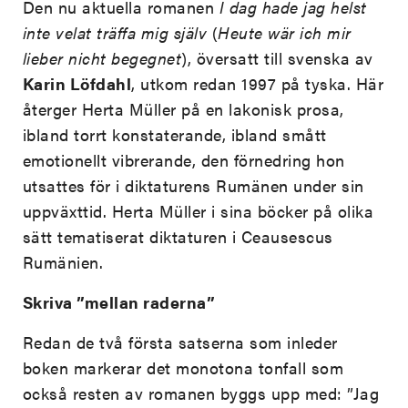
Den nu aktuella romanen
I dag hade jag helst
inte velat träffa mig själv
(
Heute wär ich mir
lieber nicht begegnet
), översatt till svenska av
Karin Löfdahl
, utkom redan 1997 på tyska. Här
återger Herta Müller på en lakonisk prosa,
ibland torrt konstaterande, ibland smått
emotionellt vibrerande, den förnedring hon
utsattes för i diktaturens Rumänen under sin
uppväxttid. Herta Müller i sina böcker på olika
sätt tematiserat diktaturen i Ceausescus
Rumänien.
Skriva ”mellan raderna”
Redan de två första satserna som inleder
boken markerar det monotona tonfall som
också resten av romanen byggs upp med: ”Jag