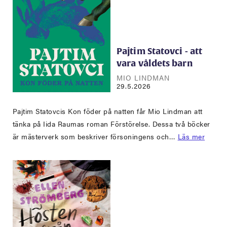
Pajtim Statovci - att
vara våldets barn
MIO LINDMAN
29.5.2026
Pajtim Statovcis Kon föder på natten får Mio Lindman att
tänka på Iida Raumas roman Förstörelse. Dessa två böcker
är mästerverk som beskriver försoningens och…
Läs mer