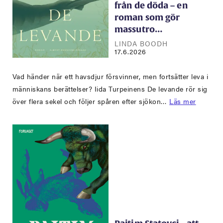
från de döda – en
roman som gör
massutro…
LINDA BOODH
17.6.2026
Vad händer när ett havsdjur försvinner, men fortsätter leva i
människans berättelser? Iida Turpeinens De levande rör sig
över flera sekel och följer spåren efter sjökon…
Läs mer