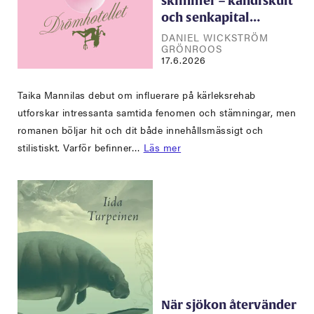
skimmer – kändiskult
och senkapital…
DANIEL WICKSTRÖM
GRÖNROOS
17.6.2026
Taika Mannilas debut om influerare på kärleksrehab
utforskar intressanta samtida fenomen och stämningar, men
romanen böljar hit och dit både innehållsmässigt och
stilistiskt. Varför befinner…
Läs mer
När sjökon återvänder