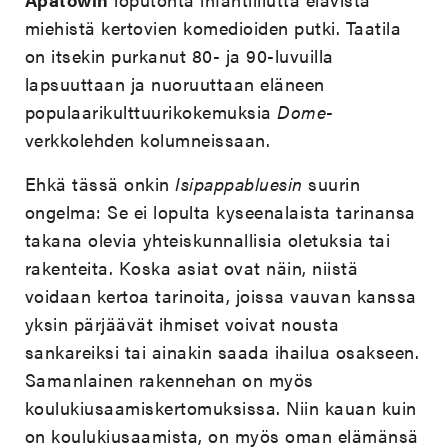
miehistä kertovien komedioiden putki. Taatila
on itsekin purkanut 80- ja 90-luvuilla
lapsuuttaan ja nuoruuttaan eläneen
populaarikulttuurikokemuksia
Dome
-
verkkolehden kolumneissaan.
Ehkä tässä onkin
Isipappabluesin
suurin
ongelma: Se ei lopulta kyseenalaista tarinansa
takana olevia yhteiskunnallisia oletuksia tai
rakenteita. Koska asiat ovat näin, niistä
voidaan kertoa tarinoita, joissa vauvan kanssa
yksin pärjäävät ihmiset voivat nousta
sankareiksi tai ainakin saada ihailua osakseen.
Samanlainen rakennehan on myös
koulukiusaamiskertomuksissa. Niin kauan kuin
on koulukiusaamista, on myös oman elämänsä