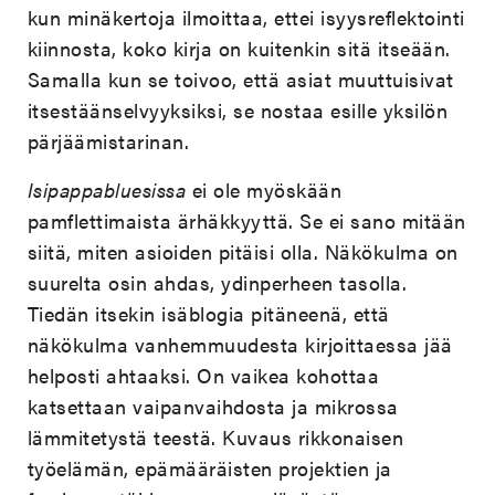
kun minäkertoja ilmoittaa, ettei isyysreflektointi
kiinnosta, koko kirja on kuitenkin sitä itseään.
Samalla kun se toivoo, että asiat muuttuisivat
itsestäänselvyyksiksi, se nostaa esille yksilön
pärjäämistarinan.
Isipappabluesissa
ei ole myöskään
pamflettimaista ärhäkkyyttä. Se ei sano mitään
siitä, miten asioiden pitäisi olla. Näkökulma on
suurelta osin ahdas, ydinperheen tasolla.
Tiedän itsekin isäblogia pitäneenä, että
näkökulma vanhemmuudesta kirjoittaessa jää
helposti ahtaaksi. On vaikea kohottaa
katsettaan vaipanvaihdosta ja mikrossa
lämmitetystä teestä. Kuvaus rikkonaisen
työelämän, epämääräisten projektien ja