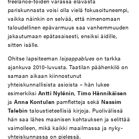
freelance-töiden varassa elävästä
pariskunnasta voisi olla vielä fokusoituneempi,
vaikka näinkin on selvää, että nimenomaan
taloudellinen epävarmuus saa vanhemmuuden
jakautumaan epätasaisesti, ensiksi äidille,
sitten isälle.
Ohitse lapsiteeman
Isipappablues
on tarkka
ajankuva 2010-luvusta. Taatilan päähenkilö on
samaan aikaan kiinnostunut
yhteiskunnallisista asioista – hän lukee
esimerkiksi
Antti Nylénin
,
Timo Hännikäisen
ja
Anna Kontulan
pamfletteja sekä
Nassim
Talebin
taloustieteellisiä kirjoja. Puolivälissä
hän saa lähes maanisen kohtauksen ja selittää
vaimolleen, mikä kaikki maailmassa ja nyky-
yhteiskunnassa on pielessä.