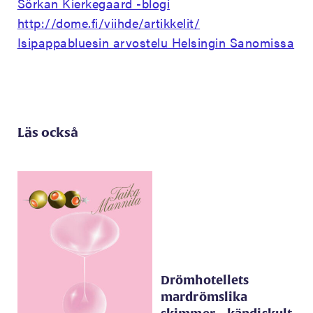
Sörkan Kierkegaard -blogi
http://dome.fi/viihde/artikkelit/
Isipappabluesin arvostelu Helsingin Sanomissa
Läs också
Drömhotellets
mardrömslika