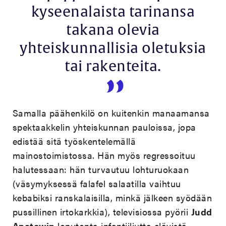
kyseenalaista tarinansa
takana olevia
yhteiskunnallisia oletuksia
tai rakenteita.
Samalla päähenkilö on kuitenkin manaamansa
spektaakkelin yhteiskunnan pauloissa, jopa
edistää sitä työskentelemällä
mainostoimistossa. Hän myös regressoituu
halutessaan: hän turvautuu lohturuokaan
(väsymyksessä falafel salaatilla vaihtuu
kebabiksi ranskalaisilla, minkä jälkeen syödään
pussillinen irtokarkkia), televisiossa pyörii
Judd
Apatowin
loputonta infantiiliutta elävistä