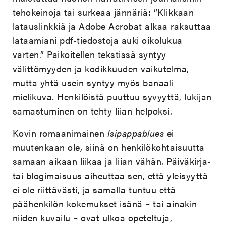
tehokeinoja tai surkeaa jännäriä: ”Klikkaan
latauslinkkiä ja Adobe Acrobat alkaa raksuttaa
lataamiani pdf-tiedostoja auki oikolukua
varten.” Paikoitellen tekstissä syntyy
välittömyyden ja kodikkuuden vaikutelma,
mutta yhtä usein syntyy myös banaali
mielikuva. Henkilöistä puuttuu syvyyttä, lukijan
samastuminen on tehty liian helpoksi.
Kovin romaanimainen
Isipappablues
ei
muutenkaan ole, siinä on henkilökohtaisuutta
samaan aikaan liikaa ja liian vähän. Päiväkirja-
tai blogimaisuus aiheuttaa sen, että yleisyyttä
ei ole riittävästi, ja samalla tuntuu että
päähenkilön kokemukset isänä – tai ainakin
niiden kuvailu – ovat ulkoa opeteltuja,