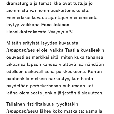
dramaturgia ja tematiikka ovat tuttuja jo
aiemmista vanhemmuuskertomuksista.
Esimerkiksi kuvaus ajantajun menemisestä
löytyy vaikkapa
Eeva Jokisen
klassikkoteoksesta
Väsynyt äiti
.
Mitään erityistä isyyden kuvausta
Isipappablues
ei ole, vaikka Taatila kuvaileekin
osuvasti esimerkiksi sitä, miten kuka tahansa
aikaansa lapsen kanssa viettävä isä nähdään
edelleen esikuvallisena poikkeuksena. Kerran
päähenkilö melkein närkästyy, kun häntä
pyydetään perhekerhossa puhumaan koti-
isänä olemisesta jonkin järjestön tilaisuuteen.
Tällainen ristiriitaisuus ryydittäkin
Isipappabluesia
lähes koko matkalta: samalla