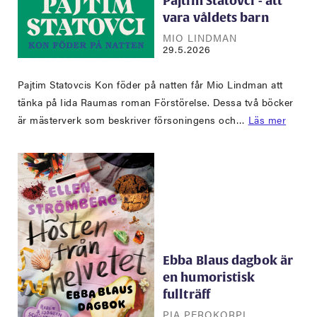
Pajtim Statovci - att
vara våldets barn
MIO LINDMAN
29.5.2026
Pajtim Statovcis Kon föder på natten får Mio Lindman att
tänka på Iida Raumas roman Förstörelse. Dessa två böcker
är mästerverk som beskriver försoningens och…
Läs mer
Ebba Blaus dagbok är
en humoristisk
fullträff
PIA PEROKORPI