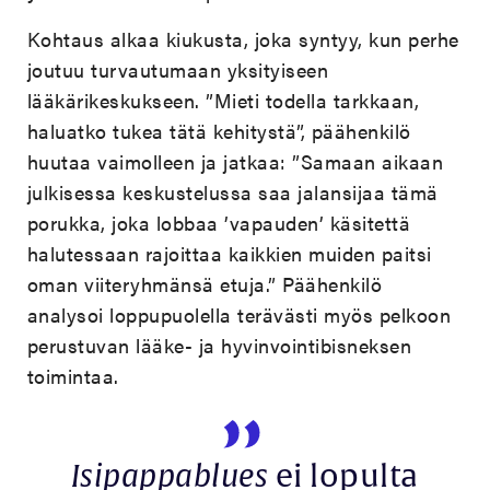
Kohtaus alkaa kiukusta, joka syntyy, kun perhe
joutuu turvautumaan yksityiseen
lääkärikeskukseen. ”Mieti todella tarkkaan,
haluatko tukea tätä kehitystä”, päähenkilö
huutaa vaimolleen ja jatkaa: ”Samaan aikaan
julkisessa keskustelussa saa jalansijaa tämä
porukka, joka lobbaa ’vapauden’ käsitettä
halutessaan rajoittaa kaikkien muiden paitsi
oman viiteryhmänsä etuja.” Päähenkilö
analysoi loppupuolella terävästi myös pelkoon
perustuvan lääke- ja hyvinvointibisneksen
toimintaa.
Isipappablues
ei lopulta