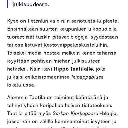
julkisuudessa.
Kyse on tietenkin vain niin sanotusta kuplasta.
Ensinnäkään suurten kaupunkien ulkopuolella
tuoreet isät tuskin pitävät blogeja isyydestään
tai osallistuvat kestovaippakeskusteluihin.
Toiseksi media nostaa melkein kenen tahansa
isyyttään pohtivan miehen julkisuuteen
hetkeksi. Näin kävi
Hippo Taatilalle
, joka
julkaisi esikoisromaaninsa
Isipappablues
lokakuussa.
Aiemmin Taatila on toiminut kääntäjänä ja
tehnyt yhden koripalloaiheisen tietoteoksen.
Taatila pitää myös
Sörkan Kierkegaard
-blogia,
jossa hän on välillä kommentoinut isyyteen ja