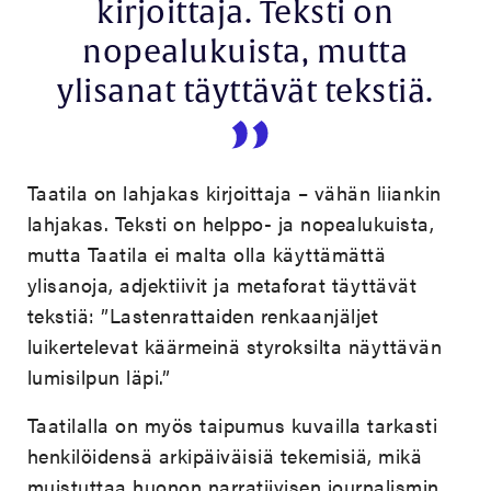
kirjoittaja. Teksti on
nopealukuista, mutta
ylisanat täyttävät tekstiä.
Taatila on lahjakas kirjoittaja – vähän liiankin
lahjakas. Teksti on helppo- ja nopealukuista,
mutta Taatila ei malta olla käyttämättä
ylisanoja, adjektiivit ja metaforat täyttävät
tekstiä: ”Lastenrattaiden renkaanjäljet
luikertelevat käärmeinä styroksilta näyttävän
lumisilpun läpi.”
Taatilalla on myös taipumus kuvailla tarkasti
henkilöidensä arkipäiväisiä tekemisiä, mikä
muistuttaa huonon narratiivisen journalismin