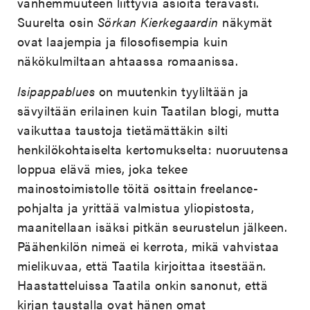
vanhemmuuteen liittyviä asioita terävästi.
Suurelta osin
Sörkan Kierkegaardin
näkymät
ovat laajempia ja filosofisempia kuin
näkökulmiltaan ahtaassa romaanissa.
Isipappablues
on muutenkin tyyliltään ja
sävyiltään erilainen kuin Taatilan blogi, mutta
vaikuttaa taustoja tietämättäkin silti
henkilökohtaiselta kertomukselta: nuoruutensa
loppua elävä mies, joka tekee
mainostoimistolle töitä osittain freelance-
pohjalta ja yrittää valmistua yliopistosta,
maanitellaan isäksi pitkän seurustelun jälkeen.
Päähenkilön nimeä ei kerrota, mikä vahvistaa
mielikuvaa, että Taatila kirjoittaa itsestään.
Haastatteluissa Taatila onkin sanonut, että
kirjan taustalla ovat hänen omat