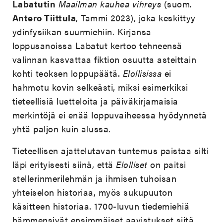
Labatutin
Maailman kauhea vihreys
(suom.
Antero Tiittula
, Tammi 2023), joka keskittyy
ydinfysiikan suurmiehiin. Kirjansa
loppusanoissa Labatut kertoo tehneensä
valinnan kasvattaa fiktion osuutta asteittain
kohti teoksen loppupäätä.
Elollisissa
ei
hahmotu kovin selkeästi, miksi esimerkiksi
tieteellisiä luetteloita ja päiväkirjamaisia
merkintöjä ei enää loppuvaiheessa hyödynnetä
yhtä paljon kuin alussa.
Tieteellisen ajattelutavan tuntemus paistaa silti
läpi erityisesti siinä, että
Elolliset
on paitsi
stellerinmerilehmän ja ihmisen tuhoisan
yhteiselon historiaa, myös sukupuuton
käsitteen historiaa. 1700-luvun tiedemiehiä
hämmensivät ensimmäiset aavistukset siitä,