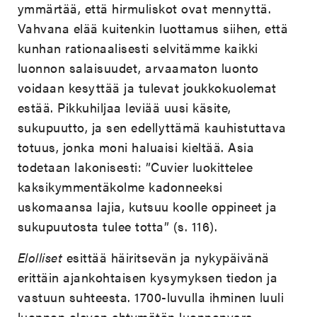
ymmärtää, että hirmuliskot ovat mennyttä.
Vahvana elää kuitenkin luottamus siihen, että
kunhan rationaalisesti selvitämme kaikki
luonnon salaisuudet, arvaamaton luonto
voidaan kesyttää ja tulevat joukkokuolemat
estää. Pikkuhiljaa leviää uusi käsite,
sukupuutto, ja sen edellyttämä kauhistuttava
totuus, jonka moni haluaisi kieltää. Asia
todetaan lakonisesti: ”Cuvier luokittelee
kaksikymmentäkolme kadonneeksi
uskomaansa lajia, kutsuu koolle oppineet ja
sukupuutosta tulee totta” (s. 116).
Elolliset
esittää häiritsevän ja nykypäivänä
erittäin ajankohtaisen kysymyksen tiedon ja
vastuun suhteesta. 1700-luvulla ihminen luuli
luonnon olevan ehtymätön luonnonvara.