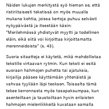
Näiden lukujen merkitystä syö hieman se, että
ristiriitaisesti tekstissä on myös muualla
mukana kohtia, joissa kertoja puhuu selvästi
nykypäivästä ja itsestään käsin:
”Merilehmässä yhdistyvät myytti ja todellinen
eläin, eikä siitä voi kirjoittaa kirjoittamatta
merenneidoista” (s. 43).
Suoria sitaatteja ei käytetä, mikä mahdollistaa
tekstille virtaavan rytmin. Kun teksti ei esitä
suoraan hahmojen puhetta tai ajatuksia,
kirjailija pääsee käyttämään yhtenäistä ja
vahvaa tyyliään läpi teoksen. Toisaalta tämä
tekee kerronnasta myös tasapaksumpaa, kun
asenteiltaan ja taustoiltaan hyvin erilaisten
hahmojen mielenliikkeitä kuvataan samalla