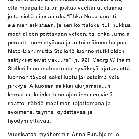
että maapallolla on joskus vaeltanut eläimiä,
joita siellä ei enää ole. ”Ehkä Nooa unohti
eläimen arkistaan, ja sen kohtaloksi tuli hukkua
maat alleen peittävään veteen, tai ehkä Jumala
peruutti luomistyönsä ja antoi eläimen haipua
historiaan, mutta Stelleriä luonnontutkijoiden
selitykset eivät vakuuta” (s. 92). Georg Wilhelm
Stellerille on mahdotonta hyväksyä ajatus, että
luonnon täydelliseksi luotu järjestelmä voisi
järkkyä. Alkuosan seikkailukirjamaisuus
korostaa, kuinka tuon ajan ihminen vielä
saattoi nähdä maailman rajattomana ja
avoimena, täynnä löydettävää ja
hyödynnettävää.
Vuosisataa myöhemmin Anna Furuhjelm jo