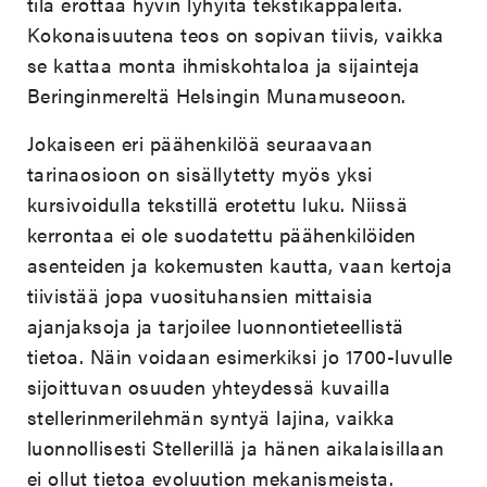
tila erottaa hyvin lyhyitä tekstikappaleita.
Kokonaisuutena teos on sopivan tiivis, vaikka
se kattaa monta ihmiskohtaloa ja sijainteja
Beringinmereltä Helsingin Munamuseoon.
Jokaiseen eri päähenkilöä seuraavaan
tarinaosioon on sisällytetty myös yksi
kursivoidulla tekstillä erotettu luku. Niissä
kerrontaa ei ole suodatettu päähenkilöiden
asenteiden ja kokemusten kautta, vaan kertoja
tiivistää jopa vuosituhansien mittaisia
ajanjaksoja ja tarjoilee luonnontieteellistä
tietoa. Näin voidaan esimerkiksi jo 1700-luvulle
sijoittuvan osuuden yhteydessä kuvailla
stellerinmerilehmän syntyä lajina, vaikka
luonnollisesti Stellerillä ja hänen aikalaisillaan
ei ollut tietoa evoluution mekanismeista.