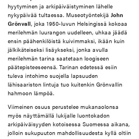
hyytyminen ja arkipäiväistyminen lähelle
nykypäivää tultaessa. Museotyöntekijä
John
Grönvall
, joka 1950-luvun Helsingissä kokoaa
merilehmän luurangon uudelleen, uhkaa jäädä
ensin päähenkilöistä kuivimmaksi, ikään kuin
jälkikäteiseksi lisäykseksi, jonka avulla
merilehmän tarina saatetaan loogiseen
päätepisteeseensä. Tarinan edetessä esiin
tuleva intohimo suojella lapsuuden
lähisaariston lintuja tuo kuitenkin Grönvallin
hahmoon lämpöä.
Viimeinen osuus perustelee mukanaolonsa
myös näyttämällä lukijalle luontokadon
arkipäiväisyyden kotoisessa Suomessa aikana,
jolloin sukupuuton mahdollisuudesta kyllä oltiin