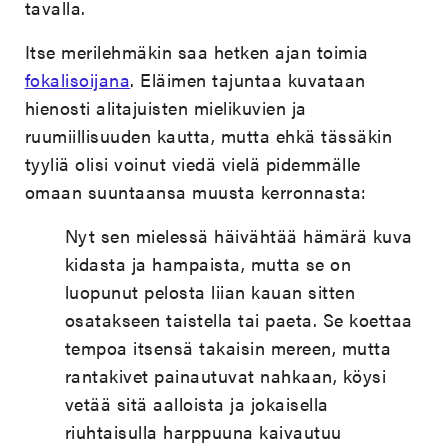
tavalla.
Itse merilehmäkin saa hetken ajan toimia
fokalisoijana
. Eläimen tajuntaa kuvataan
hienosti alitajuisten mielikuvien ja
ruumiillisuuden kautta, mutta ehkä tässäkin
tyyliä olisi voinut viedä vielä pidemmälle
omaan suuntaansa muusta kerronnasta:
Nyt sen mielessä häivähtää hämärä kuva
kidasta ja hampaista, mutta se on
luopunut pelosta liian kauan sitten
osatakseen taistella tai paeta. Se koettaa
tempoa itsensä takaisin mereen, mutta
rantakivet painautuvat nahkaan, köysi
vetää sitä aalloista ja jokaisella
riuhtaisulla harppuuna kaivautuu