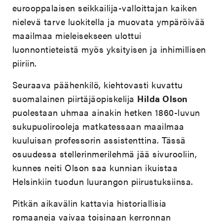
eurooppalaisen seikkailija-valloittajan kaiken
nielevä tarve luokitella ja muovata ympäröivää
maailmaa mieleisekseen ulottui
luonnontieteistä myös yksityisen ja inhimillisen
piiriin.
Seuraava päähenkilö, kiehtovasti kuvattu
suomalainen piirtäjäopiskelija
Hilda Olson
puolestaan uhmaa ainakin hetken 1860-luvun
sukupuolirooleja matkatessaan maailmaa
kuuluisan professorin assistenttina. Tässä
osuudessa stellerinmerilehmä jää sivurooliin,
kunnes neiti Olson saa kunnian ikuistaa
Helsinkiin tuodun luurangon piirustuksiinsa.
Pitkän aikavälin kattavia historiallisia
romaaneja vaivaa toisinaan kerronnan