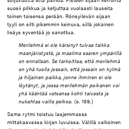
suosii pilkkua ja ketjuttaa vuolaasti lauseita
toinen toisensa perään. Rönsyilevän sijaan
tyyli on silti pikemmin keinuva, sillä jokainen
lisäys syventää jo sanottua.
Merilehmä ei ole kärsinyt tulvaa taikka
maanjäristystä, ja maailma saaren ympärillä
on ennallaan. Se tarkoittaa, että merilehmä
on yhä tuolla jossain, että jossain on kylmä
ja hiljainen paikka, jonne ihminen ei ole
löytänyt, ja jossa merilehmän poikanen voi
yhä kääntää vatsansa kohti taivasta ja
nukahtaa vailla pelkoa.
(s. 159.)
Sama rytmi toistuu laajemmassa
mittakaavassa kirjan luvuissa. Välillä valkoinen