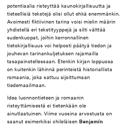
potentiaalia risteyttää kaunokirjallisuutta ja
tieteellisiä tekstejä olisi ollut ehkä enemmänkin.
Avoimesti fiktiivinen tarina voisi mielin määrin
yhdistellä eri tekstityyppejä ja silti välttää
sudenkuopat, joihin kerronnallinen
tietokirjallisuus voi helposti päätyä tiedon ja
jouhevan tarinankuljetuksen rajamailla
tasapainotellessaan. Etenkin kirjan loppuosa
on kuitenkin lähinnä perinteistä historiallista
romaania, joka sattuu sijoittumaan
tiedemaailmaan.
Idea luonnontieteen ja romaanin
risteyttämisestä ei tietenkään ole
ainutlaatuinen. Viime vuosina arvostusta on
saanut esimerkiksi chileläisen
Benjamín