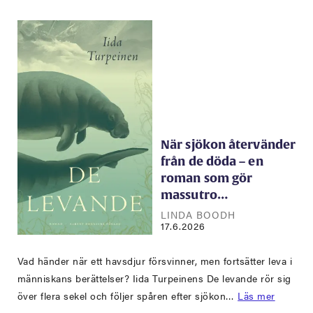
När sjökon återvänder
från de döda – en
roman som gör
massutro…
LINDA BOODH
17.6.2026
Vad händer när ett havsdjur försvinner, men fortsätter leva i
människans berättelser? Iida Turpeinens De levande rör sig
över flera sekel och följer spåren efter sjökon…
Läs mer