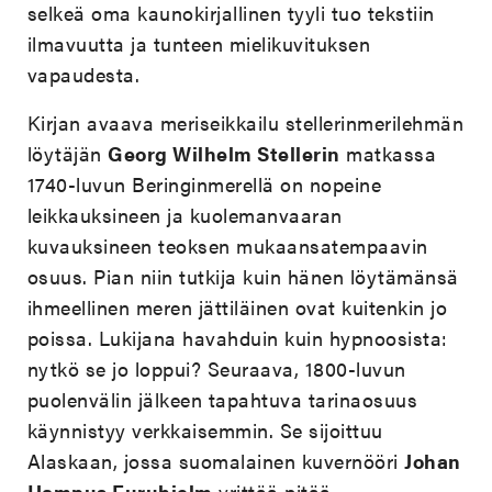
selkeä oma kaunokirjallinen tyyli tuo tekstiin
ilmavuutta ja tunteen mielikuvituksen
vapaudesta.
Kirjan avaava meriseikkailu stellerinmerilehmän
löytäjän
Georg Wilhelm Stellerin
matkassa
1740-luvun Beringinmerellä on nopeine
leikkauksineen ja kuolemanvaaran
kuvauksineen teoksen mukaansatempaavin
osuus. Pian niin tutkija kuin hänen löytämänsä
ihmeellinen meren jättiläinen ovat kuitenkin jo
poissa. Lukijana havahduin kuin hypnoosista:
nytkö se jo loppui? Seuraava, 1800-luvun
puolenvälin jälkeen tapahtuva tarinaosuus
käynnistyy verkkaisemmin. Se sijoittuu
Alaskaan, jossa suomalainen kuvernööri
Johan
Hampus Furuhjelm
yrittää pitää