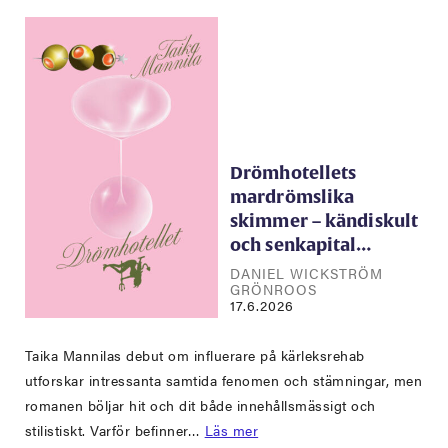
Drömhotellets
mardrömslika
skimmer – kändiskult
och senkapital…
DANIEL WICKSTRÖM
GRÖNROOS
17.6.2026
Taika Mannilas debut om influerare på kärleksrehab
utforskar intressanta samtida fenomen och stämningar, men
romanen böljar hit och dit både innehållsmässigt och
stilistiskt. Varför befinner…
Läs mer