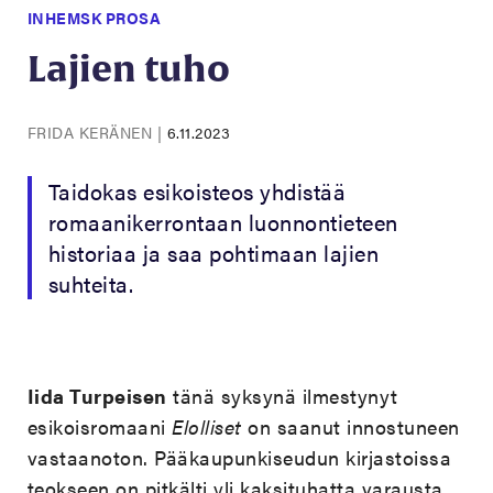
INHEMSK PROSA
Lajien tuho
FRIDA KERÄNEN
|
6.11.2023
Taidokas esikoisteos yhdistää
romaanikerrontaan luonnontieteen
historiaa ja saa pohtimaan lajien
suhteita.
Iida
Turpeisen
tänä syksynä ilmestynyt
esikoisromaani
Elolliset
on saanut innostuneen
vastaanoton. Pääkaupunkiseudun kirjastoissa
teokseen on pitkälti yli kaksituhatta varausta.