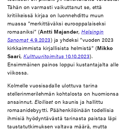
Tähän on varmasti vaikuttanut se, että
kritiikeissä kirjaa on luonnehdittu muun
muassa ”merkittäväksi eurooppalaiseksi
romaaniksi” (
Antti Majander
,
Helsingin
Sanomat
4.9.2023
) ja yhdeksi ”vuoden 2023
kirkkaimmista kirjallisista helmistä” (
Mikko
Saari
,
Kulttuuritoimitus
10.10.2023
).
Ensimmäinen painos loppui kustantajalta alle
viikossa.
Kolmelle vuosisadalle ulottuva tarina
stellerinmerilehmän kohtalosta on huomionsa
ansainnut.
Elolliset
on kaunis ja hallittu
romaanidebyytti. Päähenkilöinään todellisia
ihmisiä hyödyntävästä tarinasta paistaa läpi
taustatutkimuksen valtava määrä, mutta