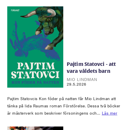
Pajtim Statovci - att
vara våldets barn
MIO LINDMAN
29.5.2026
Pajtim Statovcis Kon föder på natten får Mio Lindman att
tänka på Iida Raumas roman Förstörelse. Dessa två böcker
är mästerverk som beskriver försoningens och…
Läs mer