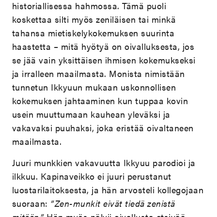
historiallisessa hahmossa. Tämä puoli
koskettaa silti myös zeniläisen tai minkä
tahansa mietiskelykokemuksen suurinta
haastetta – mitä hyötyä on oivalluksesta, jos
se jää vain yksittäisen ihmisen kokemukseksi
ja irralleen maailmasta. Monista nimistään
tunnetun Ikkyuun mukaan uskonnollisen
kokemuksen jahtaaminen kun tuppaa kovin
usein muuttumaan kauhean yleväksi ja
vakavaksi puuhaksi, joka eristää oivaltaneen
maailmasta.
Juuri munkkien vakavuutta Ikkyuu parodioi ja
ilkkuu. Kapinaveikko ei juuri perustanut
luostarilaitoksesta, ja hän arvosteli kollegojaan
suoraan:
”Zen-munkit eivät tiedä zenistä
mitään.”
Hän myös nälvii oivallusta etsivää