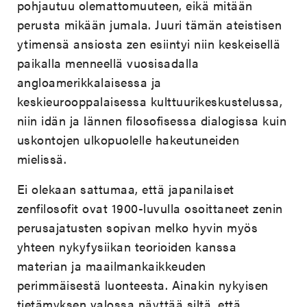
pohjautuu olemattomuuteen, eikä mitään
perusta mikään jumala. Juuri tämän ateistisen
ytimensä ansiosta zen esiintyi niin keskeisellä
paikalla menneellä vuosisadalla
angloamerikkalaisessa ja
keskieurooppalaisessa kulttuurikeskustelussa,
niin idän ja lännen filosofisessa dialogissa kuin
uskontojen ulkopuolelle hakeutuneiden
mielissä.
Ei olekaan sattumaa, että japanilaiset
zenfilosofit ovat 1900-luvulla osoittaneet zenin
perusajatusten sopivan melko hyvin myös
yhteen nykyfysiikan teorioiden kanssa
materian ja maailmankaikkeuden
perimmäisestä luonteesta. Ainakin nykyisen
tietämyksen valossa näyttää siltä, että