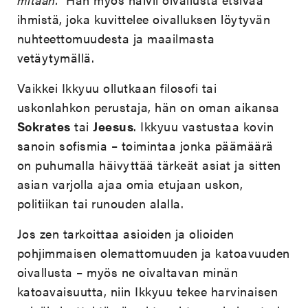
ihmistä, joka kuvittelee oivalluksen löytyvän
nuhteettomuudesta ja maailmasta
vetäytymällä.
Vaikkei Ikkyuu ollutkaan filosofi tai
uskonlahkon perustaja, hän on oman aikansa
Sokrates
tai
Jeesus
. Ikkyuu vastustaa kovin
sanoin sofismia – toimintaa jonka päämäärä
on puhumalla häivyttää tärkeät asiat ja sitten
asian varjolla ajaa omia etujaan uskon,
politiikan tai runouden alalla.
Jos zen tarkoittaa asioiden ja olioiden
pohjimmaisen olemattomuuden ja katoavuuden
oivallusta – myös ne oivaltavan minän
katoavaisuutta, niin Ikkyuu tekee harvinaisen