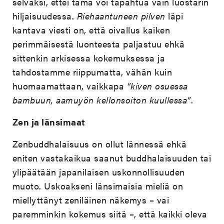
selväksi, ettei tämä voi tapahtua vain luostarin
hiljaisuudessa.
Riehaantuneen pilven
läpi
kantava viesti on, että oivallus kaiken
perimmäisestä luonteesta paljastuu ehkä
sittenkin arkisessa kokemuksessa ja
tahdostamme riippumatta, vähän kuin
huomaamattaan, vaikkapa
”kiven osuessa
bambuun, aamuyön kellonsoiton kuullessa”
.
Zen ja länsimaat
Zenbuddhalaisuus on ollut lännessä ehkä
eniten vastakaikua saanut buddhalaisuuden tai
ylipäätään japanilaisen uskonnollisuuden
muoto. Uskoakseni länsimaisia mieliä on
miellyttänyt zeniläinen näkemys – vai
paremminkin kokemus siitä –, että kaikki oleva