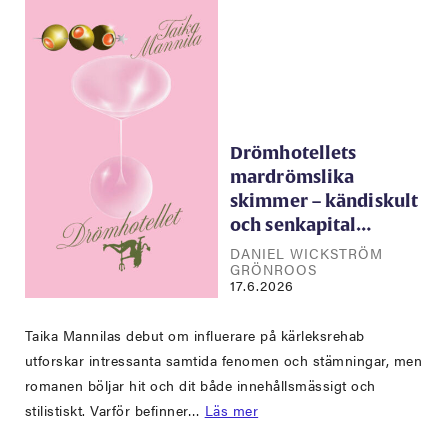
Drömhotellets
mardrömslika
skimmer – kändiskult
och senkapital…
DANIEL WICKSTRÖM
GRÖNROOS
17.6.2026
Taika Mannilas debut om influerare på kärleksrehab
utforskar intressanta samtida fenomen och stämningar, men
romanen böljar hit och dit både innehållsmässigt och
stilistiskt. Varför befinner…
Läs mer