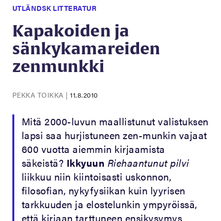
UTLÄNDSK LITTERATUR
Kapakoiden ja
sänkykamareiden
zenmunkki
PEKKA TOIKKA
|
11.8.2010
Mitä 2000-luvun maallistunut valistuksen
lapsi saa hurjistuneen zen-munkin vajaat
600 vuotta aiemmin kirjaamista
säkeistä?
Ikkyuun
Riehaantunut pilvi
liikkuu niin kiintoisasti uskonnon,
filosofian, nykyfysiikan kuin lyyrisen
tarkkuuden ja elostelunkin ympyröissä,
että kirjaan tarttuneen ensikysymys