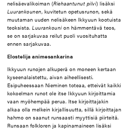
nelisäevalikoiman (
Riehaantunut pilvi
) lisäksi
Luurankounen
, kuvitetun opetusrunon, sekä
muutaman uuden nelisäkeen Ikkyuun kootuista
teoksista.
Luurankouni
on hämmentävä teos,
se on sarjakuvaa reilut puoli vuosituhatta
ennen sarjakuvaa.
Elostelija animesankarina
Ikkyuun runojen alkuperä on moneen kertaan
kyseenalaistettu, aivan aiheellisesti.
Esipuheessaan Nieminen toteaa, etteivät kaikki
kokoelman runot ole itse Ikkyuun kirjoittamia
vaan myöhempää perua. Itse kirjoittajakin
alkaa olla melkein kirjallisuutta, sillä kirjoittajan
hahmo on saanut runsaasti myyttisiä piirteitä.
Runsaan folkloren ja kapinamaineen lisäksi