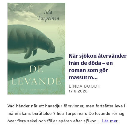
När sjökon återvänder
från de döda – en
roman som gör
massutro…
LINDA BOODH
17.6.2026
Vad händer när ett havsdjur försvinner, men fortsätter leva i
människans berättelser? Iida Turpeinens De levande rör sig
över flera sekel och följer spåren efter sjökon…
Läs mer