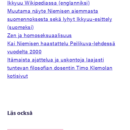
Ikkyuu Wikipediassa (englanniksi)
Muutama näyte Niemisen aiemmasta
suomennoksesta sekä lyhyt Ikkyuu-esittely
(suomeksi)
Zen ja homoseksuaalisuus
Kai Niemisen haastattelu Peilikuva-lehdessä
vuodelta 2000
Itämaista ajattelua ja uskontoja laajasti
tuntevan filosofian dosentin Timo Klemolan
kotisivut
Läs också