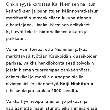
Onkin syytä korostaa Kai Niemisen hallitun
käännöksen ja punnittujen käännösratkaisun
merkitystä suomenkielisen lukunautinnon
aiheuttajana. Lisäksi Niemisen selitykset
kytkevät tekstit historialliseen aikaan ja
paikkaan.
Voikin vain toivoa, että Nieminen jatkaa
merkittävää työtään Kaukoidän klassikoiden
parissa, vaikka henkilökohtaisesti toivoisin
jotain hieman tuoreempaa zenkäännöstä,
esimerkiksi jo monille eurooppalaisille
sivistyskielille käännettyä
Keiji Nishitanin
nihilismikirjaa kaukaa 1900-luvulta.
Vaikka hyvinvoipa länsi on jo pitkään ja
vääjäämättä maallistunut, eikä ihmisiä enää