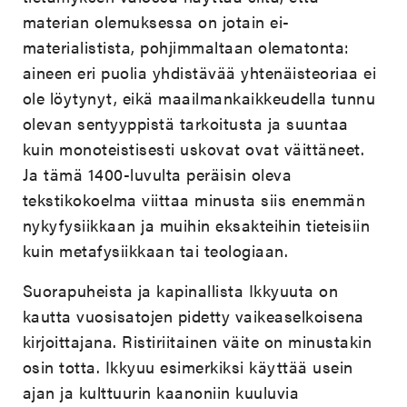
materian olemuksessa on jotain ei-
materialistista, pohjimmaltaan olematonta:
aineen eri puolia yhdistävää yhtenäisteoriaa ei
ole löytynyt, eikä maailmankaikkeudella tunnu
olevan sentyyppistä tarkoitusta ja suuntaa
kuin monoteistisesti uskovat ovat väittäneet.
Ja tämä 1400-luvulta peräisin oleva
tekstikokoelma viittaa minusta siis enemmän
nykyfysiikkaan ja muihin eksakteihin tieteisiin
kuin metafysiikkaan tai teologiaan.
Suorapuheista ja kapinallista Ikkyuuta on
kautta vuosisatojen pidetty vaikeaselkoisena
kirjoittajana. Ristiriitainen väite on minustakin
osin totta. Ikkyuu esimerkiksi käyttää usein
ajan ja kulttuurin kaanoniin kuuluvia