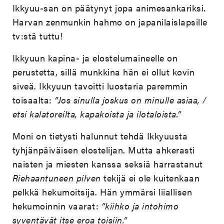
Ikkyuu-san on päätynyt jopa animesankariksi.
Harvan zenmunkin hahmo on japanilaislapsille
tv:stä tuttu!
Ikkyuun kapina- ja elostelumaineelle on
perustetta, sillä munkkina hän ei ollut kovin
siveä. Ikkyuun tavoitti luostaria paremmin
toisaalta:
”Jos sinulla joskus on minulle asiaa, /
etsi kalatoreilta, kapakoista ja ilotaloista.”
Moni on tietysti halunnut tehdä Ikkyuusta
tyhjänpäiväisen elostelijan. Mutta ahkerasti
naisten ja miesten kanssa seksiä harrastanut
Riehaantuneen pilven
tekijä ei ole kuitenkaan
pelkkä hekumoitsija. Hän ymmärsi liiallisen
hekumoinnin vaarat:
”kiihko ja intohimo
syventävät itse eroa toisiin.”