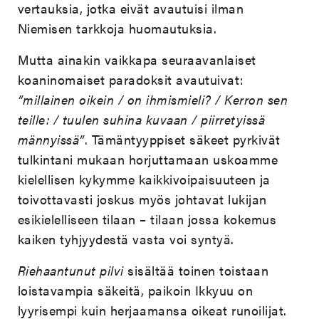
vertauksia, jotka eivät avautuisi ilman
Niemisen tarkkoja huomautuksia.
Mutta ainakin vaikkapa seuraavanlaiset
koaninomaiset paradoksit avautuivat:
”millainen oikein / on ihmismieli? / Kerron sen
teille: / tuulen suhina kuvaan / piirretyissä
männyissä”
. Tämäntyyppiset säkeet pyrkivät
tulkintani mukaan horjuttamaan uskoamme
kielellisen kykymme kaikkivoipaisuuteen ja
toivottavasti joskus myös johtavat lukijan
esikielelliseen tilaan – tilaan jossa kokemus
kaiken tyhjyydestä vasta voi syntyä.
Riehaantunut pilvi
sisältää toinen toistaan
loistavampia säkeitä, paikoin Ikkyuu on
lyyrisempi kuin herjaamansa oikeat runoilijat.