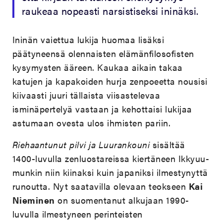
raukeaa nopeasti narsistiseksi ininäksi.
Ininän vaiettua lukija huomaa lisäksi
päätyneensä olennaisten elämänfilosofisten
kysymysten ääreen. Kaukaa aikain takaa
katujen ja kapakoiden hurja zenpoeetta nousisi
kiivaasti juuri tällaista viisastelevaa
isminäpertelyä vastaan ja kehottaisi lukijaa
astumaan ovesta ulos ihmisten pariin.
Riehaantunut pilvi ja Luurankouni
sisältää
1400-luvulla zenluostareissa kiertäneen Ikkyuu-
munkin niin kiinaksi kuin japaniksi ilmestynyttä
runoutta. Nyt saatavilla olevaan teokseen
Kai
Nieminen
on suomentanut alkujaan 1990-
luvulla ilmestyneen perinteisten