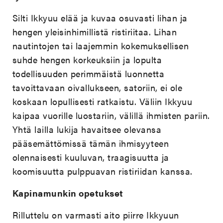
Silti Ikkyuu elää ja kuvaa osuvasti lihan ja
hengen yleisinhimillistä ristiriitaa. Lihan
nautintojen tai laajemmin kokemuksellisen
suhde hengen korkeuksiin ja lopulta
todellisuuden perimmäistä luonnetta
tavoittavaan oivallukseen, satoriin, ei ole
koskaan lopullisesti ratkaistu. Väliin Ikkyuu
kaipaa vuorille luostariin, välillä ihmisten pariin.
Yhtä lailla lukija havaitsee olevansa
pääsemättömissä tämän ihmisyyteen
olennaisesti kuuluvan, traagisuutta ja
koomisuutta pulppuavan ristiriidan kanssa.
Kapinamunkin opetukset
Rilluttelu on varmasti aito piirre Ikkyuun