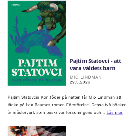
Pajtim Statovci - att
vara våldets barn
MIO LINDMAN
29.5.2026
Pajtim Statovcis Kon föder på natten får Mio Lindman att
tänka på Iida Raumas roman Förstörelse. Dessa två böcker
är mästerverk som beskriver försoningens och…
Läs mer