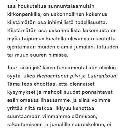
saa houkuteltua sunnuntaiaamuisin
kirkonpenkille, on uskonnollinen kokemus
kiistämätön osa inhimillistä todellisuutta.
Kiistämätön osa uskonnollista kokemusta on
myös taipumus kuvitella olevansa oikeutettu
ojentamaan muiden elämiä jumalan, totuuden
tai muun suuren nimissä.
Juuri siksi jok’ikisen fundamentalistin olisikin
syytä lukea
Riehaantunut pilvi
ja
Luurankouni
.
Tämä teos ehdottaa, että olennaiset
kysymykset ja mahdollisuudet ponnahtavat
esiin omassa lihassamme, ja siinä voimme
yrittää niitä ratkoa. Ikkyuu kehottaa
suuntaamaan vimmamme elämiseen,
rakastamiseen ja jumalille naureskeluun, ei