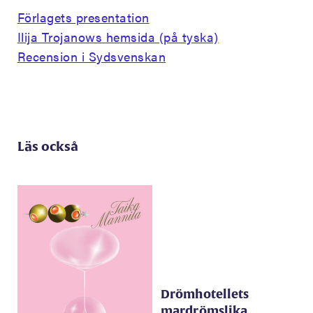
Förlagets presentation
Ilija Trojanows hemsida (på tyska)
Recension i Sydsvenskan
Läs också
Drömhotellets
mardrömslika