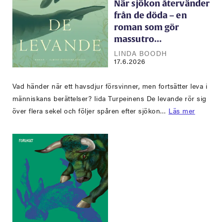
När sjökon återvänder
från de döda – en
roman som gör
massutro…
LINDA BOODH
17.6.2026
Vad händer när ett havsdjur försvinner, men fortsätter leva i
människans berättelser? Iida Turpeinens De levande rör sig
över flera sekel och följer spåren efter sjökon…
Läs mer