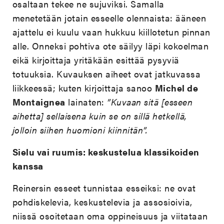
osaltaan tekee ne sujuviksi. Samalla
menetetään jotain esseelle olennaista: ääneen
ajattelu ei kuulu vaan hukkuu kiillotetun pinnan
alle. Onneksi pohtiva ote säilyy läpi kokoelman
eikä kirjoittaja yritäkään esittää pysyviä
totuuksia. Kuvauksen aiheet ovat jatkuvassa
liikkeessä; kuten kirjoittaja sanoo
Michel de
Montaignea
lainaten:
”Kuvaan sitä [esseen
aihetta] sellaisena kuin se on sillä hetkellä,
jolloin siihen huomioni kiinnitän”.
Sielu vai ruumis: keskustelua klassikoiden
kanssa
Reinersin esseet tunnistaa esseiksi: ne ovat
pohdiskelevia, keskustelevia ja assosioivia,
niissä osoitetaan oma oppineisuus ja viitataan