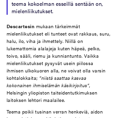
teema kokoelman esseillä sentään on,
mielenliikutukset.
Descartesin
mukaan tärkeimmät
mielenliikutukset eli tunteet ovat rakkaus, suru,
halu, ilo, viha ja ihmettely. Niillä on
lukemattomia alalajeja kuten häpeä, pelko,
toivo, sääli, riemu ja kunniantunto. Vaikka
mielenliikutukset pysyvät usein piilossa
ihmisen ulkokuoren alla, ne voivat olla varsin
kohtalokkaita;
”niistä saattaa kasvaa
kokonainen ihmiselämän käsikirjoitus”
,
Helsingin yliopiston taiteidentutkimuksen
laitoksen lehtori maalailee.
Teema poikii tusinan verran henkeviä, aidon