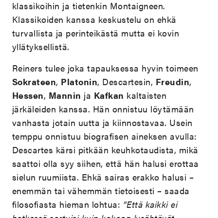
klassikoihin ja tietenkin Montaigneen.
Klassikoiden kanssa keskustelu on ehkä
turvallista ja perinteikästä mutta ei kovin
yllätyksellistä.
Reiners tulee joka tapauksessa hyvin toimeen
Sokrateen
,
Platonin
, Descartesin,
Freudin
,
Hessen
,
Mannin
ja
Kafkan
kaltaisten
järkäleiden kanssa. Hän onnistuu löytämään
vanhasta jotain uutta ja kiinnostavaa. Usein
temppu onnistuu biografisen aineksen avulla:
Descartes kärsi pitkään keuhkotaudista, mikä
saattoi olla syy siihen, että hän halusi erottaa
sielun ruumiista. Ehkä sairas erakko halusi –
enemmän tai vähemmän tietoisesti – saada
filosofiasta hieman lohtua:
”Että kaikki ei
hetkessä sortuisi kuin kokoon lysähtävät