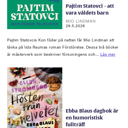
Pajtim Statovci - att
vara våldets barn
MIO LINDMAN
29.5.2026
Pajtim Statovcis Kon föder på natten får Mio Lindman att
tänka på Iida Raumas roman Förstörelse. Dessa två böcker
är mästerverk som beskriver försoningens och…
Läs mer
Ebba Blaus dagbok är
en humoristisk
fullträff