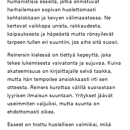
humanistisia esseitä, jotka onnistuvat
harhailemaan sopivan huolettomasti
kohtalokkaan ja kevyen välimaastossa. Ne
kertovat vaikkapa unista, rakkaudesta,
kaipauksesta ja häpeästä mutta rönsyilevät
tarpeen tullen eri suuntiin, jos aihe sitä suosii.
Reinersin kielessä on tiettyä kepeyttä, joka
tekee lukemisesta vaivatonta ja sujuvaa. Kuiva
akateemisuus on kirjoittajalle selvä taakka,
mutta hän tempoilee ansiokkaasti irti sen
otteesta. Reiners kurottaa välillä suorastaan
lyyrisen ilmaisun suuntaan. Yritykset jäävät
useimmiten valjuiksi, mutta suunta on
ehdottomasti oikea.
Esseet on hiottu huolellisen valmiiksi, mikä