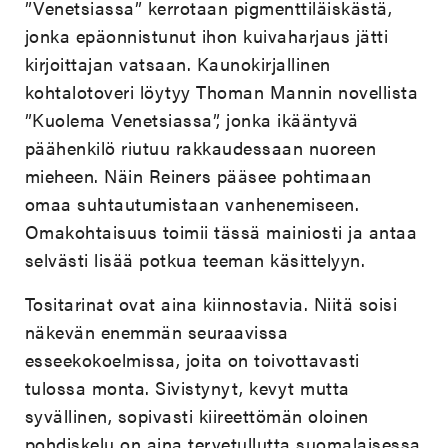
”Venetsiassa” kerrotaan pigmenttiläiskästä,
jonka epäonnistunut ihon kuivaharjaus jätti
kirjoittajan vatsaan. Kaunokirjallinen
kohtalotoveri löytyy Thoman Mannin novellista
”Kuolema Venetsiassa”, jonka ikääntyvä
päähenkilö riutuu rakkaudessaan nuoreen
mieheen. Näin Reiners pääsee pohtimaan
omaa suhtautumistaan vanhenemiseen.
Omakohtaisuus toimii tässä mainiosti ja antaa
selvästi lisää potkua teeman käsittelyyn.
Tositarinat ovat aina kiinnostavia. Niitä soisi
näkevän enemmän seuraavissa
esseekokoelmissa, joita on toivottavasti
tulossa monta. Sivistynyt, kevyt mutta
syvällinen, sopivasti kiireettömän oloinen
pohdiskelu on aina tervetullutta suomalaisessa