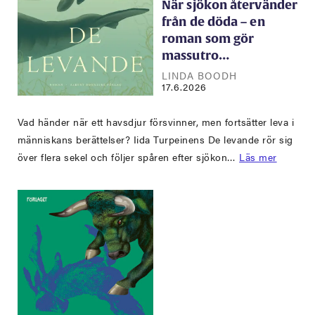
När sjökon återvänder
från de döda – en
roman som gör
massutro…
LINDA BOODH
17.6.2026
Vad händer när ett havsdjur försvinner, men fortsätter leva i
människans berättelser? Iida Turpeinens De levande rör sig
över flera sekel och följer spåren efter sjökon…
Läs mer