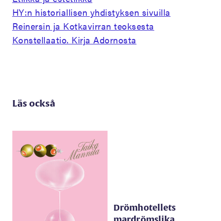
HY:n historiallisen yhdistyksen sivuilla
Reinersin ja Kotkavirran teoksesta
Konstellaatio. Kirja Adornosta
Läs också
Drömhotellets
mardrömslika