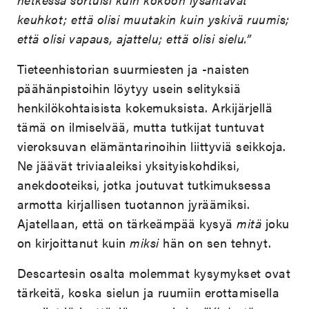
keuhkot; että olisi muutakin kuin yskivä ruumis;
että olisi vapaus, ajattelu; että olisi sielu.”
Tieteenhistorian suurmiesten ja -naisten
päähänpistoihin löytyy usein selityksiä
henkilökohtaisista kokemuksista. Arkijärjellä
tämä on ilmiselvää, mutta tutkijat tuntuvat
vieroksuvan elämäntarinoihin liittyviä seikkoja.
Ne jäävät triviaaleiksi yksityiskohdiksi,
anekdooteiksi, jotka joutuvat tutkimuksessa
armotta kirjallisen tuotannon jyräämiksi.
Ajatellaan, että on tärkeämpää kysyä
mitä
joku
on kirjoittanut kuin
miksi
hän on sen tehnyt.
Descartesin osalta molemmat kysymykset ovat
tärkeitä, koska sielun ja ruumiin erottamisella