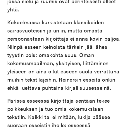
jossa sielu ja ruumis ovat perinteisesti olleet
yhtä.
Kokoelmassa kurkistetaan klassikoiden
sairasvuoteisiin ja uniin, mutta omasta
persoonastaan kirjoittaja ei anna kovin paljoa.
Niinpä esseen keinoista tärkein jää lähes
tyystin pois: omakohtaisuus. Oman
kokemusmaailman, yksityisen, liittäminen
yleiseen on aina ollut esseen suola verrattuna
muihin tekstilajeihin. Reinersin esseitä onkin
ehkä luettava puhtaina kirjallisuusesseinä.
Parissa esseessä kirjoittaja sentään tekee
poikkeuksen ja tuo omia kokemuksiaan
tekstiin. Kaikki tai ei mitään, lukija pääsee
suoraan esseistin iholle: esseessä