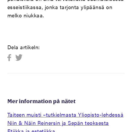
esseistiikassa, jonka tarjonta ylipäänsä on
melko niukkaa.
Dela artikeln:
Mer information på nätet
Taiteen muisti –tutkielmasta Yliopisto-lehdessä
Niin & Näin Reinersin ja Sepän teoksesta
Etiikka ja estetiikka