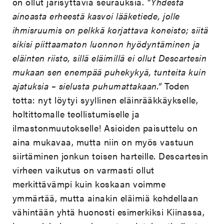
on ollut järisyttäviä seurauksia.
”Yhdestä
ainoasta erheestä kasvoi lääketiede, jolle
ihmisruumis on pelkkä korjattava koneisto; siitä
sikisi piittaamaton luonnon hyödyntäminen ja
eläinten riisto, sillä eläimillä ei ollut Descartesin
mukaan sen enempää puhekykyä, tunteita kuin
ajatuksia – sielusta puhumattakaan.”
Toden
totta: nyt löytyi syyllinen eläinrääkkäykselle,
holtittomalle teollistumiselle ja
ilmastonmuutokselle! Asioiden paisuttelu on
aina mukavaa, mutta niin on myös vastuun
siirtäminen jonkun toisen harteille. Descartesin
virheen vaikutus on varmasti ollut
merkittävämpi kuin koskaan voimme
ymmärtää, mutta ainakin eläimiä kohdellaan
vähintään yhtä huonosti esimerkiksi Kiinassa,