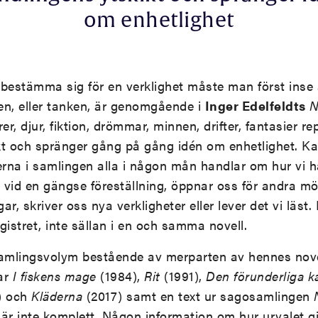
om enhetlighet
bestämma sig för en verklighet måste man först inse a
en, eller tanken, är genomgående i
Inger Edelfeldts
N
er, djur, fiktion, drömmar, minnen, drifter, fantasier r
kt och spränger gång på gång idén om enhetlighet. 
erna i samlingen alla i någon mån handlar om hur vi 
 vid en gängse föreställning, öppnar oss för andra möjli
ar, skriver oss nya verkligheter eller lever det vi läst. 
gistret, inte sällan i en och samma novell.
amlingsvolym bestående av merparten av hennes nove
ar
I fiskens mage
(1984),
Rit
(1991),
Den förunderliga 
) och
Kläderna
(2017) samt en text ur sagosamlingen
är inte komplett. Någon information om hur urvalet gj