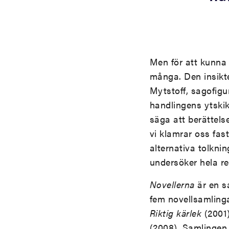
Men för att kunna 
många. Den insikt
Mytstoff, sagofigur
handlingens ytski
säga att berättels
vi klamrar oss fast
alternativa tolkning
undersöker hela re
Novellerna
är en s
fem novellsamling
Riktig kärlek
(2001
(2008). Samlingen 