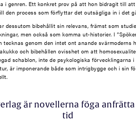
 i genren. Ett konkret prov på att hon bidragit till at
till den process som förflyttar det outsägliga in i det 
r dessutom bibehållit sin relevans, främst som studie
kningar, men också som komma ut-historier. I ”Spöken
m tecknas genom den intet ont anande svärmoderns 
akukko och bibehållen ovisshet om att homosexualitet
gad schablon, inte de psykologiska förvecklingarna i 
in tur, är imponerande både som intrigbygge och i sin f
lt.
erlag är novellerna föga anfrätta
tid