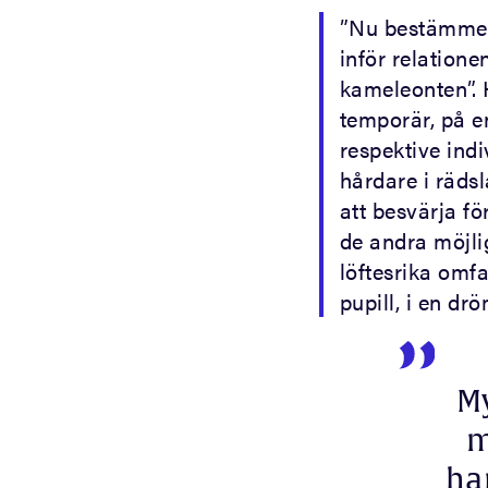
”Nu bestämmer v
inför relatione
kameleonten”. 
temporär, på e
respektive ind
hårdare i rädsl
att besvärja fö
de andra möjli
löftesrika omf
pupill, i en d
My
m
ha