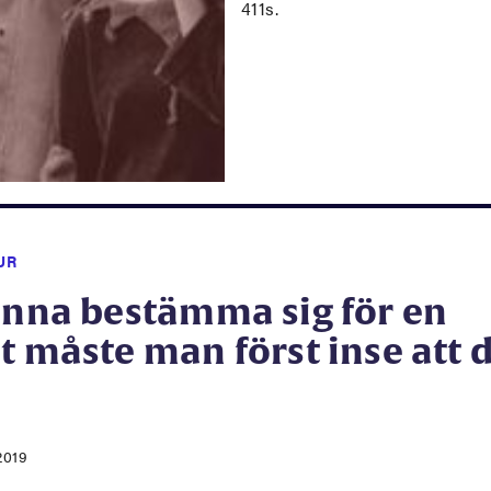
411s.
UR
unna bestämma sig för en
t måste man först inse att d
2019