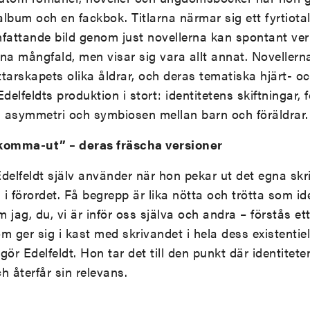
ealbum och en fackbok. Titlarna närmar sig ett fyrtiota
attande bild genom just novellerna kan spontant verk
nna mångfald, men visar sig vara allt annat. Novellerna
attarskapets olika åldrar, och deras tematiska hjärt- 
delfeldts produktion i stort: identitetens skiftningar,
s asymmetri och symbiosen mellan barn och föräldrar.
”komma-ut” – deras fräscha versioner
 Edelfeldt själv använder när hon pekar ut det egna sk
i förordet. Få begrepp är lika nötta och trötta som ide
m jag, du, vi är inför oss själva och andra – förstås e
om ger sig i kast med skrivandet i hela dess existentie
ör Edelfeldt. Hon tar det till den punkt där identitete
ch återfår sin relevans.