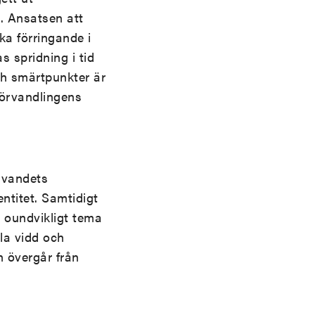
l. Ansatsen att
a förringande i
s spridning i tid
och smärtpunkter är
 förvandlingens
rivandets
ntitet. Samtidigt
tt oundvikligt tema
lla vidd och
n övergår från