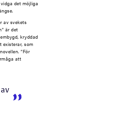
t vidga det möjliga
gängse.
r av svekets
” är det
hembygd, kryddad
 existerar, som
novellen. ”För
örmåga att
 av