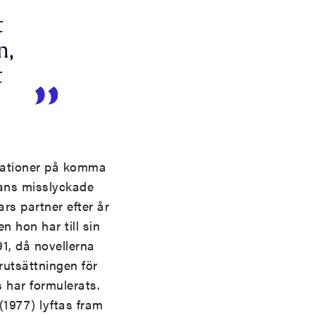
t
n,
t
riationer på komma
mans misslyckade
rs partner efter år
 hon har till sin
1, då novellerna
rutsättningen för
 har formulerats.
(1977) lyftas fram