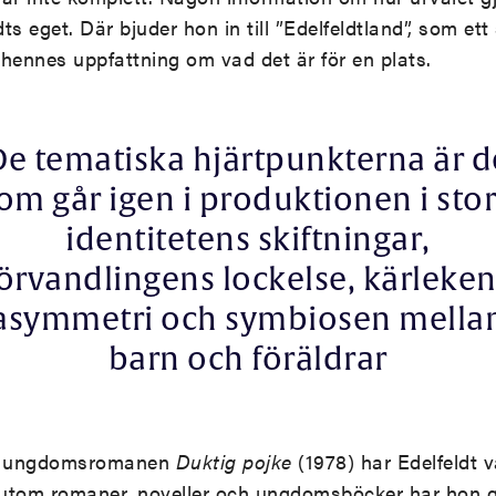
dts eget. Där bjuder hon in till ”Edelfeldtland”, som ett
hennes uppfattning om vad det är för en plats.
De tematiska hjärtpunkterna är d
om går igen i produktionen i stor
identitetens skiftningar,
örvandlingens lockelse, kärleke
asymmetri och symbiosen mella
barn och föräldrar
d ungdomsromanen
Duktig pojke
(1978) har Edelfeldt v
utom romaner, noveller och ungdomsböcker har hon g