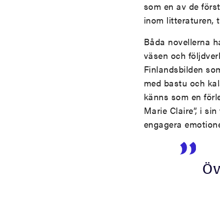
som en av de första
inom litteraturen, 
Båda novellerna ha
väsen och följdver
Finlandsbilden so
med bastu och kal
känns som en förle
Marie Claire”, i s
engagera emotionel
Öv