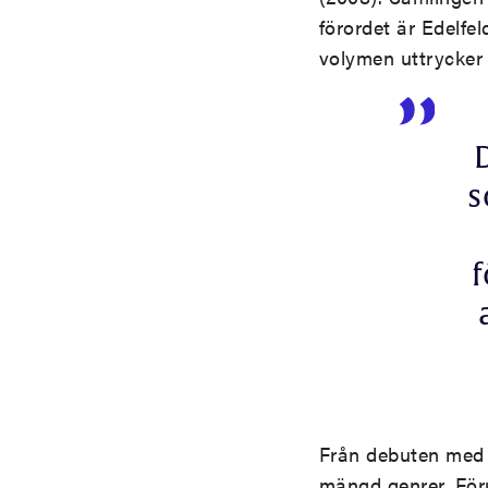
förordet är Edelfel
volymen uttrycker 
s
f
Från debuten me
mängd genrer. För