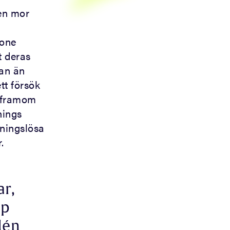
 en mor
tone
t deras
man än
tt försök
t framom
nings
aningslösa
.
ar,
pp
dén