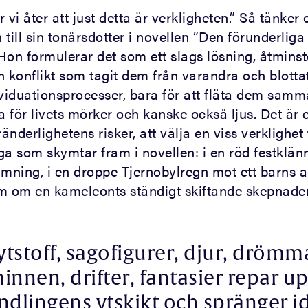
i åter att just detta är verkligheten.” Så tänker
n till sin tonårsdotter i novellen ”Den förunderliga
Hon formulerar det som ett slags lösning, åtmins
n konflikt som tagit dem från varandra och blotta
ividuationsprocesser, bara för att fläta dem sam
a för livets mörker och kanske också ljus. Det är e
ränderlighetens risker, att välja en viss verklighe
ga som skymtar fram i novellen: i en röd festklän
amning, i en droppe Tjernobylregn mot ett barns 
röm om en kameleonts ständigt skiftande skepnader
tstoff, sagofigurer, djur, drömm
innen, drifter, fantasier repar u
ndlingens ytskikt och spränger i