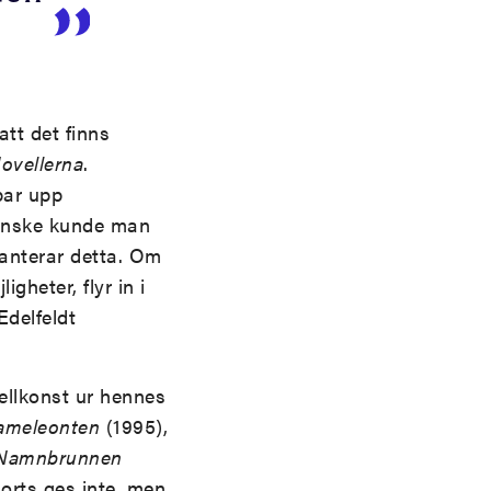
tt det finns
ovellerna
.
epar upp
Kanske kunde man
hanterar detta. Om
gheter, flyr in i
Edelfeldt
llkonst ur hennes
kameleonten
(1995),
Namnbrunnen
orts ges inte, men