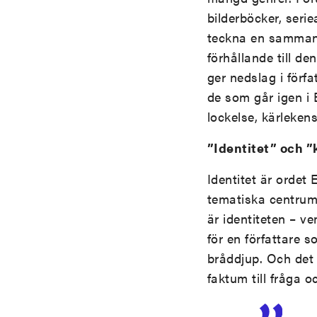
bilderböcker, seri
teckna en sammanf
förhållande till de
ger nedslag i förf
de som går igen i E
lockelse, kärleken
”Identitet” och 
Identitet är ordet
tematiska centrum 
är identiteten – ve
för en författare s
bråddjup. Och det g
faktum till fråga o