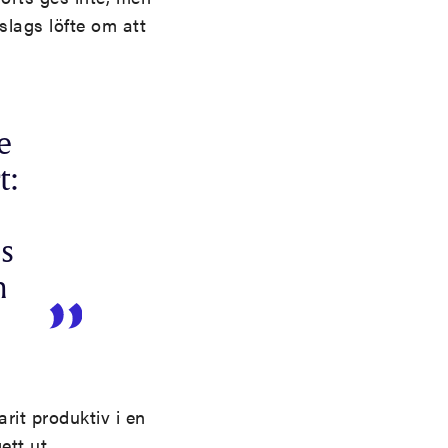
 slags löfte om att
e
t:
ns
n
arit produktiv i en
ett ut