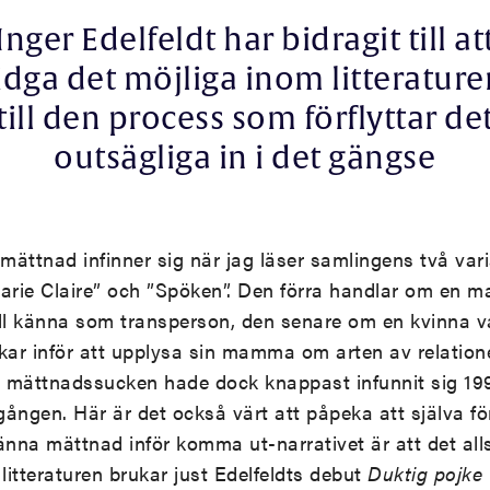
Inger Edelfeldt har bidragit till at
idga det möjliga inom litterature
till den process som förflyttar de
outsägliga in i det gängse
mättnad infinner sig när jag läser samlingens två va
Marie Claire” och ”Spöken”. Den förra handlar om en 
till känna som transperson, den senare om en kvinna va
r inför att upplysa sin mamma om arten av relationen
 mättnadssucken hade dock knappast infunnit sig 199
 gången. Här är det också värt att påpeka att själva fö
änna mättnad inför komma ut-narrativet är att det alls
itteraturen brukar just Edelfeldts debut
Duktig pojke