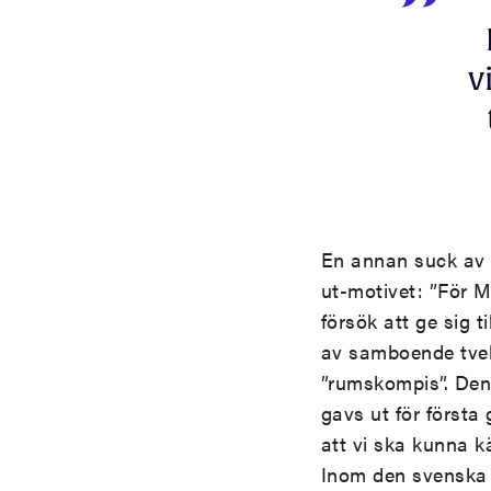
v
En annan suck av 
ut-motivet: ”För 
försök att ge sig 
av samboende tveka
”rumskompis”. Den
gavs ut för första
att vi ska kunna k
Inom den svenska l