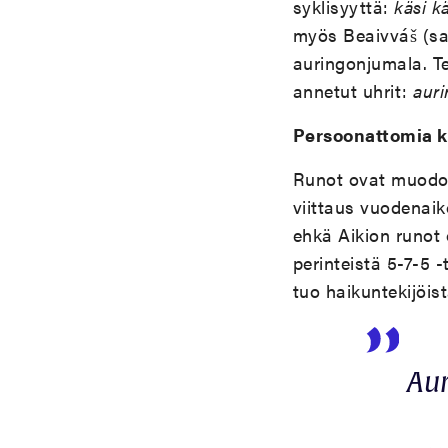
syklisyyttä:
käsi k
myös Beaivváš (sa
auringonjumala. Te
annetut uhrit:
auri
Persoonattomia ke
Runot ovat muodolt
viittaus vuodenaik
ehkä Aikion runot
perinteistä 5-7-5 
tuo haikuntekijöis
Au