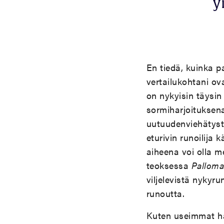
y
En tiedä, kuinka p
vertailukohtani ov
on nykyisin täysin
sormiharjoituksena 
uutuudenviehätystä
eturivin runoilija
aiheena voi olla m
teoksessa
Palloma
viljelevistä nykyru
runoutta.
Kuten useimmat h