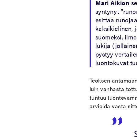
Mari Aikion
se
syntynyt ”runom
esittää runoja
kaksikielinen,
suomeksi, ilme
lukija (jollain
pystyy vertail
luontokuvat tu
Teoksen antamaan 
luin vanhasta tott
tuntuu luontevamma
arvioida vasta sitt