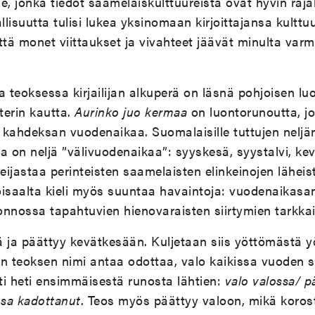
alle, jonka tiedot saamelaiskulttuureista ovat hyvin rajal
llisuutta tulisi lukea yksinomaan kirjoittajansa kulttu
ttä monet viittaukset ja vivahteet jäävät minulta varm
teoksessa kirjailijan alkuperä on läsnä pohjoisen lu
terin kautta.
Aurinko juo kermaa
on luontorunoutta, j
 kahdeksan vuodenaikaa. Suomalaisille tuttujen nelj
la on neljä ”välivuodenaikaa”: syyskesä, syystalvi, kev
ijastaa perinteisten saamelaisten elinkeinojen lähei
oisaalta kieli myös suuntaa havaintoja: vuodenaikasa
uonnossa tapahtuvien hienovaraisten siirtymien tarkkail
ä ja päättyy kevätkesään. Kuljetaan siis yöttömästä
ten teoksen nimi antaa odottaa, valo kaikissa vuoden 
i heti ensimmäisestä runosta lähtien:
valo valossa/ p
nsa kadottanut
. Teos myös päättyy valoon, mikä koros