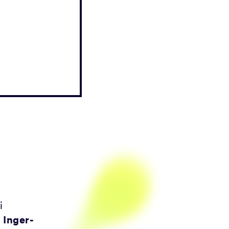
i
n
Inger-