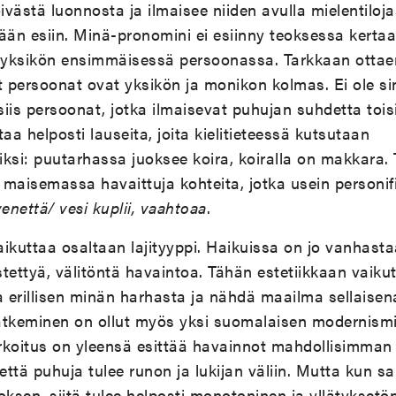
västä luonnosta ja ilmaisee niiden avulla mielentiloja
seään esiin. Minä-pronomini ei esiinny teoksessa kerta
e yksikön ensimmäisessä persoonassa. Tarkkaan ottae
t persoonat ovat yksikön ja monikon kolmas. Ei ole si
siis persoonat, jotka ilmaisevat puhujan suhdetta toisi
aa helposti lauseita, joita kielitieteessä kutsutaan
eiksi: puutarhassa juoksee koira, koiralla on makkara. 
t maisemassa havaittuja kohteita, jotka usein personi
enettä/ vesi kuplii, vaahtoaa
.
ikuttaa osaltaan lajityyppi. Haikuissa on jo vanhasta
tettyä, välitöntä havaintoa. Tähän estetiikkaan vaiku
erillisen minän harhasta ja nähdä maailma sellaisena
ätkeminen on ollut myös yksi suomalaisen modernismi
rkoitus on yleensä esittää havainnot mahdollisimman 
 että puhuja tulee runon ja lukijan väliin. Mutta kun 
oksen, siitä tulee helposti monotoninen ja yllätyksetön