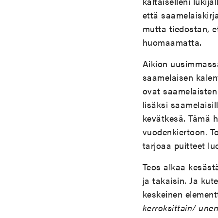
kaltaiselleni lukij
että saamelaiskirja
mutta tiedostan, e
huomaamatta.
Aikion uusimmassa 
saamelaisen kalen
ovat saamelaisten
lisäksi saamelaisil
kevätkesä. Tämä he
vuodenkiertoon. T
tarjoaa puitteet l
Teos alkaa kesäst
ja takaisin. Ja ku
keskeinen elementt
kerroksittain/ une