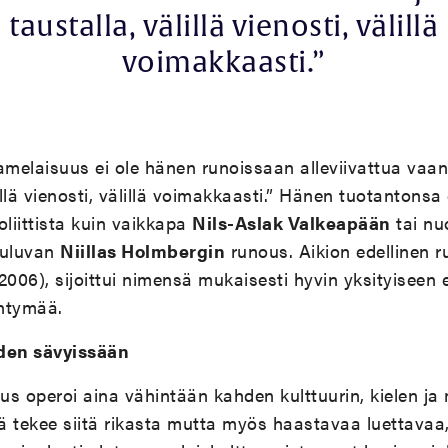
taustalla, välillä vienosti, välillä
voimakkaasti.”
melaisuus ei ole hänen runoissaan alleviivattua vaa
illä vienosti, välillä voimakkaasti.” Hänen tuotantons
oliittista kuin vaikkapa
Nils-Aslak Valkeapään
tai n
kuuluvan
Niillas Holmbergin
runous. Aikion edellinen r
2006), sijoittui nimensä mukaisesti hyvin yksityiseen e
yntymää.
oden sävyissään
uus operoi aina vähintään kahden kulttuurin, kielen 
ä tekee siitä rikasta mutta myös haastavaa luettavaa