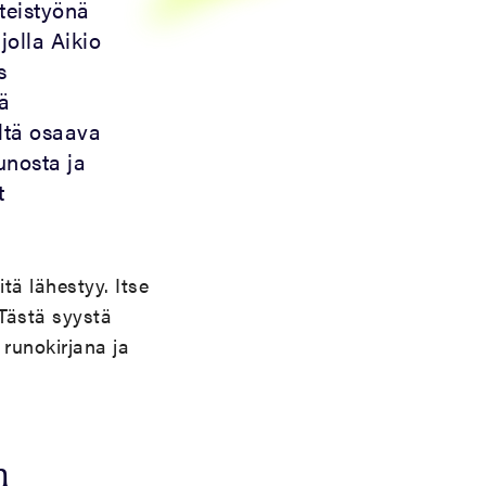
teistyönä
jolla Aikio
s
ä
ltä osaava
runosta ja
t
ä lähestyy. Itse
 Tästä syystä
runokirjana ja
n