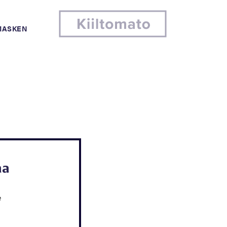
MASKEN
aa
e