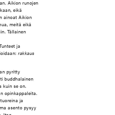
an. Aikion runojen
akaan, eikä
n ainoat Aikion
nua, meitä eikä
in. Tällainen
Tunteet ja
fioidaan:
rakkaus
an pyritty
tti buddhalainen
 kuin se on.
n opinkappaleita.
tuoreina ja
sama asento pysyy
. Itse