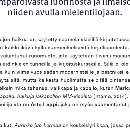
mpäröivästä luonnosta ja ilmais
niiden avulla mielentilojaan.
aljon haikua on käytetty saamelaiskielillä kirjoitetuss
at kaikki ikävä kyllä suomenkielisestä kirjallisuudest
 vakiintunut runomuoto, jota käytetään tiiviin ilmaisu
äidinkielen tunneilla ja kirjoituskursseilla. Sillä ei o
 kuin viime vuosisadan modernisteille ja beatnikeille
 käytä sitä, mutta kaikesta huolimatta se pitää pintan
elkein mikä tahansa, vaikkapa jalkapallo, kuten
Marku
apallo: haikuja jalkapallon MM-kisoista
(ntamo, 2014). 
noilijoista on
Arto Lappi
, joka on myös suomentanut j
aikut,
Aurinko juo kermaa
on keskeislyriikkaa, jossa 