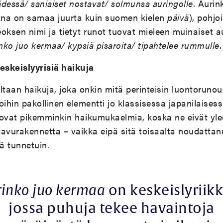
ädessä/ saniaiset nostavat/ solmunsa auringolle
. Aurin
na on samaa juurta kuin suomen kielen
päivä
), pohjo
oksen nimi ja tietyt runot tuovat mieleen muinaiset a
nko juo kermaa/ kypsiä pisaroita/ tipahtelee rummulle
.
skeislyyrisiä haikuja
aan haikuja, joka onkin mitä perinteisin luontorunoud
oihin pakollinen elementti jo klassisessa japanilaisess
 ovat pikemminkin haikumukaelmia, koska ne eivät yl
-tavurakennetta – vaikka eipä sitä toisaalta noudatta
tä tunnetuin.
rinko juo kermaa
on keskeislyriik
jossa puhuja tekee havaintoja