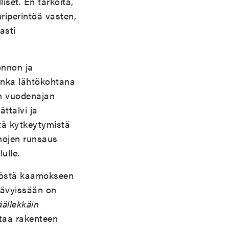
liset. En tarkoita,
uriperintöä vasten,
asti
onnon ja
onka lähtökohtana
än vuodenajan
ättalvi ja
stä kytkeytymistä
nojen runsaus
ulle.
 yöstä kaamokseen
sävyissään on
äällekkäin
taa rakenteen