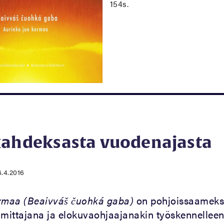
154s.
kahdeksasta vuodenajasta
6.4.2016
ermaa (Beaivváš čuohká gaba)
on pohjoissaameks
toimittajana ja elokuvaohjaajanakin työskennellee