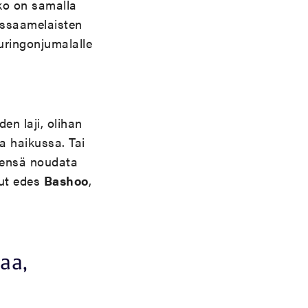
ko on samalla
issaamelaisten
uringonjumalalle
en laji, olihan
a haikussa. Tai
eensä noudata
nut edes
Bashoo
,
kaa,