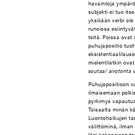
havaintoja ympäröi
subjekti ei tuo it
yksikään verbi ol
runoissa esiintyvä
teitä. Poissa ovat 
puhujapositio tuott
eksistentiaalilaus
mielentilatkin ova
soutaa/ airotonta v
Puhujapositioon va
ilmaisemaan pelkis
pyrkimys vapautua 
Toisaalta minän k
Luontohaikujen ta
välittöminä, ilman
läpi kokonaisen te