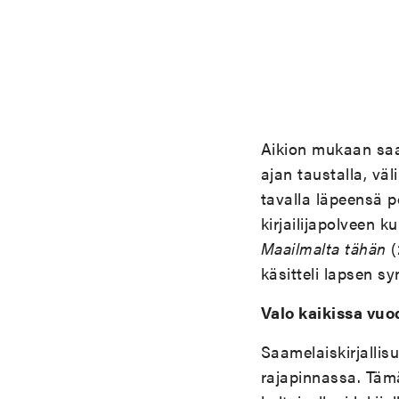
Aikion mukaan saa
ajan taustalla, väl
tavalla läpeensä p
kirjailijapolveen 
Maailmalta tähän
(
käsitteli lapsen s
Valo kaikissa vu
Saamelaiskirjallis
rajapinnassa. Täm