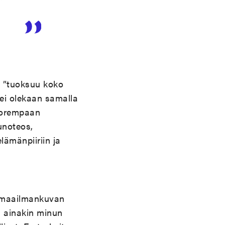
n ”tuoksuu koko
a ei olekaan samalla
uorempaan
unoteos,
lämänpiiriin ja
ja maailmankuvan
, ainakin minun