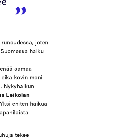
ee
a runoudessa, joten
a. Suomessa haiku
n
le enää samaa
, eikä kovin moni
sa. Nykyhaikun
s Leikolan
Yksi eniten haikua
apanilaista
puhuja tekee