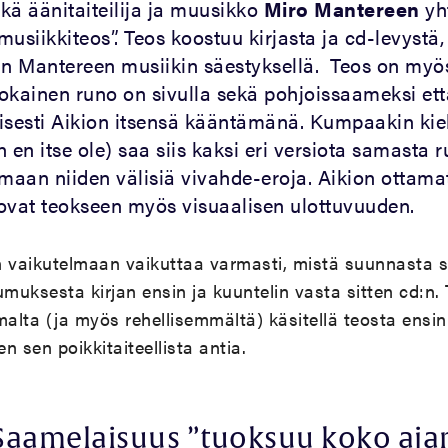
kä äänitaiteilija ja muusikko
Miro Mantereen
yh
usiikkiteos”. Teos koostuu kirjasta ja cd-levystä, 
an Mantereen musiikin säestyksellä. Teos on myö
 jokainen runo on sivulla sekä pohjoissaameksi ett
isesti Aikion itsensä kääntämänä. Kumpaakin kie
en en itse ole) saa siis kaksi eri versiota samasta 
emaan niiden välisiä vivahde-eroja. Aikion ottama
ovat teokseen myös visuaalisen ulottuvuuden.
vaikutelmaan vaikuttaa varmasti, mistä suunnasta sit
umuksesta kirjan ensin ja kuuntelin vasta sitten cd:n.
lta (ja myös rehellisemmältä) käsitellä teosta ensin 
en sen poikkitaiteellista antia.
Saamelaisuus ”tuoksuu koko aja