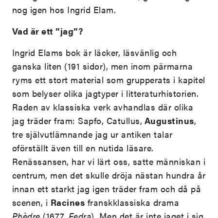
nog igen hos Ingrid Elam.
Vad är ett ”jag”?
Ingrid Elams bok är läcker, läsvänlig och
ganska liten (191 sidor), men inom pärmarna
ryms ett stort material som grupperats i kapitel
som belyser olika jagtyper i litteraturhistorien.
Raden av klassiska verk avhandlas där olika
jag träder fram: Sapfo, Catullus,
Augustinus
,
tre självutlämnande jag ur antiken talar
oförställt även till en nutida läsare.
Renässansen, har vi lärt oss, satte människan i
centrum, men det skulle dröja nästan hundra år
innan ett starkt jag igen träder fram och då på
scenen, i
Racines
franskklassiska drama
Phèdre
(1677,
Fedra
). Men det är inte jaget i sig