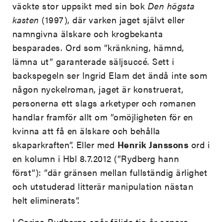
väckte stor uppsikt med sin bok
Den högsta
kasten
(1997), där varken jaget självt eller
namngivna älskare och krogbekanta
besparades. Ord som ”kränkning, hämnd,
lämna ut” garanterade säljsuccé. Sett i
backspegeln ser Ingrid Elam det ändå inte som
någon nyckelroman, jaget är konstruerat,
personerna ett slags arketyper och romanen
handlar framför allt om ”omöjligheten för en
kvinna att få en älskare och behålla
skaparkraften”. Eller med
Henrik Janssons
ord i
en kolumn i Hbl 8.7.2012 (”Rydberg hann
först”): ”där gränsen mellan fullständig ärlighet
och utstuderad litterär manipulation nästan
helt eliminerats”.
I Carina Rydbergs spår följde tio år senare