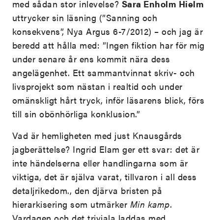
med sådan stor inlevelse?
Sara Enholm Hielm
uttrycker sin läsning (”Sanning och
konsekvens”, Nya Argus 6-7/2012) – och jag är
beredd att hålla med: ”Ingen fiktion har för mig
under senare år ens kommit nära dess
angelägenhet. Ett sammantvinnat skriv- och
livsprojekt som nästan i realtid och under
omänskligt hårt tryck, inför läsarens blick, förs
till sin obönhörliga konklusion.”
Vad är hemligheten med just Knausgårds
jagberättelse? Ingrid Elam ger ett svar: det är
inte händelserna eller handlingarna som är
viktiga, det är själva varat, tillvaron i all dess
detaljrikedom., den djärva bristen på
hierarkisering som utmärker
Min kamp.
Vardagen och det triviala laddas med