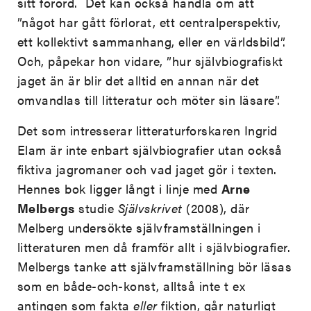
sitt förord. Det kan också handla om att
”något har gått förlorat, ett centralperspektiv,
ett kollektivt sammanhang, eller en världsbild”.
Och, påpekar hon vidare, ”hur självbiografiskt
jaget än är blir det alltid en annan när det
omvandlas till litteratur och möter sin läsare”.
Det som intresserar litteraturforskaren Ingrid
Elam är inte enbart självbiografier utan också
fiktiva jagromaner och vad jaget gör i texten.
Hennes bok ligger långt i linje med
Arne
Melbergs
studie
Självskrivet
(2008), där
Melberg undersökte självframställningen i
litteraturen men då framför allt i självbiografier.
Melbergs tanke att självframställning bör läsas
som en både-och-konst, alltså inte t ex
antingen som fakta
eller
fiktion, går naturligt