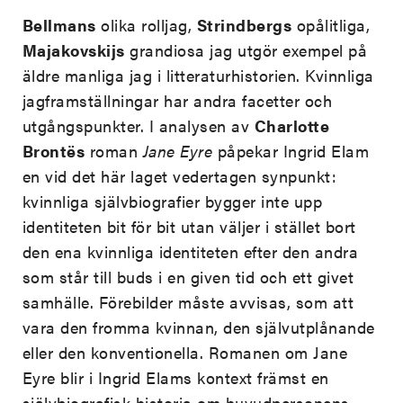
Bellmans
olika rolljag,
Strindbergs
opålitliga,
Majakovskijs
grandiosa jag utgör exempel på
äldre manliga jag i litteraturhistorien. Kvinnliga
jagframställningar har andra facetter och
utgångspunkter. I analysen av
Charlotte
Brontës
roman
Jane Eyre
påpekar Ingrid Elam
en vid det här laget vedertagen synpunkt:
kvinnliga självbiografier bygger inte upp
identiteten bit för bit utan väljer i stället bort
den ena kvinnliga identiteten efter den andra
som står till buds i en given tid och ett givet
samhälle. Förebilder måste avvisas, som att
vara den fromma kvinnan, den självutplånande
eller den konventionella. Romanen om Jane
Eyre blir i Ingrid Elams kontext främst en
självbiografisk historia om huvudpersonens