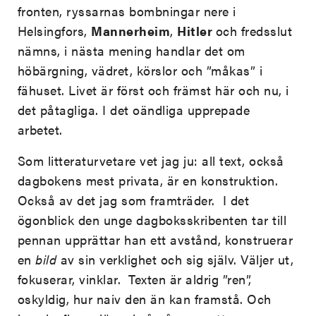
fronten, ryssarnas bombningar nere i
Helsingfors,
Mannerheim
,
Hitler
och fredsslut
nämns, i nästa mening handlar det om
höbärgning, vädret, körslor och ”måkas” i
fähuset. Livet är först och främst här och nu, i
det påtagliga. I det oändliga upprepade
arbetet.
Som litteraturvetare vet jag ju: all text, också
dagbokens mest privata, är en konstruktion.
Också av det jag som framträder. I det
ögonblick den unge dagboksskribenten tar till
pennan upprättar han ett avstånd, konstruerar
en
bild
av sin verklighet och sig själv. Väljer ut,
fokuserar, vinklar. Texten är aldrig ”ren”,
oskyldig, hur naiv den än kan framstå. Och