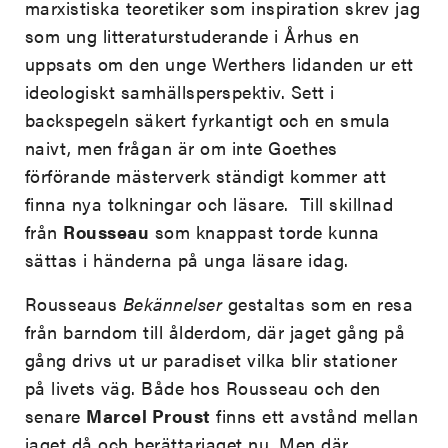
marxistiska teoretiker som inspiration skrev jag
som ung litteraturstuderande i Århus en
uppsats om den unge Werthers lidanden ur ett
ideologiskt samhällsperspektiv. Sett i
backspegeln säkert fyrkantigt och en smula
naivt, men frågan är om inte Goethes
förförande mästerverk ständigt kommer att
finna nya tolkningar och läsare. Till skillnad
från
Rousseau
som knappast torde kunna
sättas i händerna på unga läsare idag.
Rousseaus
Bekännelser
gestaltas som en resa
från barndom till ålderdom, där jaget gång på
gång drivs ut ur paradiset vilka blir stationer
på livets väg. Både hos Rousseau och den
senare
Marcel Proust
finns ett avstånd mellan
jaget då och berättarjaget nu. Men där