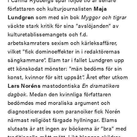
författaren och kulturjournalisten
Maja
Lundgren
som med sin bok
Myggor och tigrar
väckte stark kritik för sina ”avslöjanden” av
kulturetablissemangets och f.d.
arbetskamraters sexism och kärleksaffärer,
vilket ”fick dominoeffekter in i redaktörernas
sängkammare”. Elam tar i fallet Lundgren upp
ett könskodat mönster: ”män bedöms för sin
konst, kvinnor för sitt uppsåt”. Året efter utkom
Lars Noréns
mastodontiska
En dramatikers
dagbok
. Medan den kvinnliga författaren
bedömdes med moraliska argument och
diagnosticerades som paranoiker fick Norén
närmast religiöst färgade hyllningar. Elams
slutsats är att ingen av böckerna är ”bra” med
traditionella mått mätt. Likt bloggen skildrar