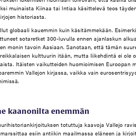
ksi muinaista Kiinaa tai Intiaa käsittelevä teos täyd
rjojen historiasta.
ut globaali kauemmin kuin käsitämmekään. Esimerkik
ttuneet sotaretket 300-luvulla ennen ajanlaskun alkua
n monin tavoin Aasiaan. Sanotaan, että tämän suuren
reikkalaisen kulttuurin itään, mutta liikehdintä ei ole 
ista. Itäisten vaikutteiden huomioimisen Euroopan ma
aremmin Vallejon kirjassa, vaikka vain eurosentrisyyd
nimissä.
e kaanonilta enemmän
rihistoriankirjoituksen totuttuja kaavoja Vallejo ravi
marssittaa esiin antiikin maailmassa eläneen ja kirjo