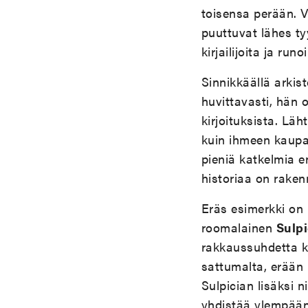
toisensa perään. V
puuttuvat lähes tyy
kirjailijoita ja run
Sinnikkäällä arkis
huvittavasti, hän 
kirjoituksista. Läh
kuin ihmeen kaupall
pieniä katkelmia e
historiaa on raken
Eräs esimerkki on 
roomalainen
Sulpi
rakkaussuhdetta k
sattumalta, erään 
Sulpician lisäksi n
yhdistää ylempään