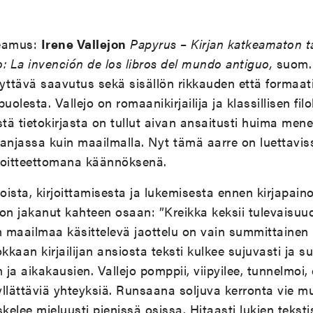
teamus:
Irene Vallejon
Papyrus
–
Kirjan katkeamaton t
co: La invención de los libros del mundo antiguo,
suom
ttävä saavutus sekä sisällön rikkauden että formaat
lesta. Vallejo on romaanikirjailija ja klassillisen filo
ä tietokirjasta on tullut aivan ansaitusti huima mene
njassa kuin maailmalla. Nyt tämä aarre on luettavi
oitteettomana käännöksenä.
joista, kirjoittamisesta ja lukemisesta ennen kirjapain
 on jakanut kahteen osaan: ”Kreikka keksii tulevaisu
kin maailmaa käsittelevä jaottelu on vain summittainen
okkaan kirjailijan ansiosta teksti kulkee sujuvasti ja su
 ja aikakausien. Vallejo pomppii, viipyilee, tunnelmoi,
 yllättäviä yhteyksiä. Runsaana soljuva kerronta vie 
kelee mieluusti pienissä osissa. Hitaasti lukien tekstis