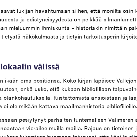
saavat lukijan havahtumaan siihen, että monilta osin
esta ja edistyneisyydestä on pelkkää silmänlumetta.
aan mieluummin ihmiskunta – historiakin nimittäin pak
 tietystä näkökulmasta ja tietyin tarkoitusperin kirjoit
 lokaalin välissä
n ikään oma positionsa. Koko kirjan läpäisee Vallejon
isuuteen, enkä usko, että kukaan bibliofiliaan taipuvai
lä olankohautuksella. Kiistattomista ansioistaan ja la
s
ei ole mikään kattava maailmanhistoria bibliofiileille
assaan pesiytynyt parhaiten tuntemalleen Välimeren al
inoastaan vierailee muilla mailla. Rajaus on tietoinen
yruksen
lukemisen huomaan toivovani, että käsillä oli