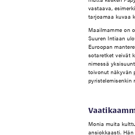
vastaava, esimerki
tarjoamaa kuvaa ki
Maailmamme on oll
Suuren Intiaan ulo
Euroopan manteree
sotaretket veivät k
nimessä yksisuunta
toivonut näkyvän p
pyristelemisenkin 
Vaatikaamm
Monia muita kulttuu
ansiokkaasti. Hän 