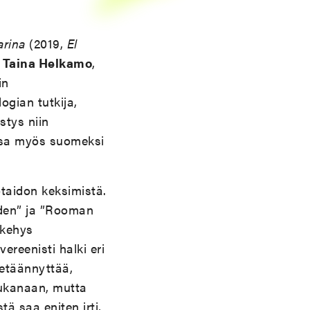
arina
(2019,
El
.
Taina Helkamo
,
in
logian tutkija,
stys niin
ssa myös suomeksi
otaidon keksimistä.
uden” ja ”Rooman
 kehys
vereenisti halki eri
 etäännyttää,
mukanaan, mutta
tä saa eniten irti,