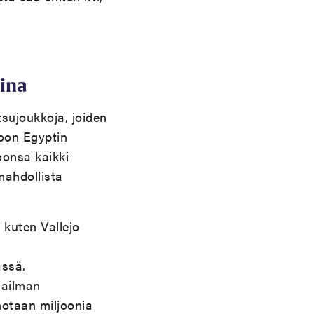
ina
tsujoukkoja, joiden
toon Egyptin
oonsa kaikki
mahdollista
 kuten Vallejo
ässä.
aailman
hotaan miljoonia