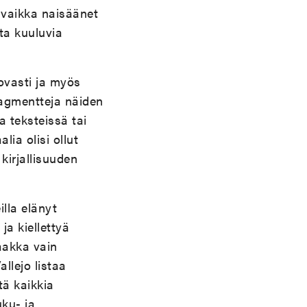
ä vaikka naisäänet
tta kuuluvia
tovasti ja myös
fragmentteja näiden
a teksteissä tai
lia olisi ollut
kirjallisuuden
illa elänyt
ja kiellettyä
aakka vain
llejo listaa
tä kaikkia
ku- ja