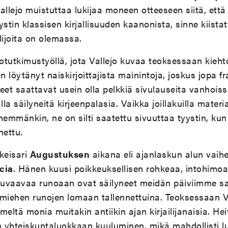
allejo muistuttaa lukijaa moneen otteeseen siitä, ett
stin klassisen kirjallisuuden kaanonista, sinne kiista
oilijoita on olemassa.
totutkimustyöllä, jota Vallejo kuvaa teoksessaan kieh
on löytänyt naiskirjoittajista mainintoja, joskus jopa 
teet saattavat usein olla pelkkiä sivulauseita vanhoiss
a säilyneitä kirjeenpalasia. Vaikka joillakuilla materiaa
nemmänkin, ne on silti saatettu sivuuttaa tyystin, kun 
nettu.
keisari
Augustuksen
aikana eli ajanlaskun alun vaihe
cia
. Hänen kuusi poikkeuksellisen rohkeaa, intohimoa 
uvaavaa runoaan ovat säilyneet meidän päiviimme s
miehen runojen lomaan tallennettuina. Teoksessaan Va
imeltä monia muitakin antiikin ajan kirjailijanaisia. Hei
 yhteiskuntaluokkaan kuuluminen, mikä mahdollisti lu