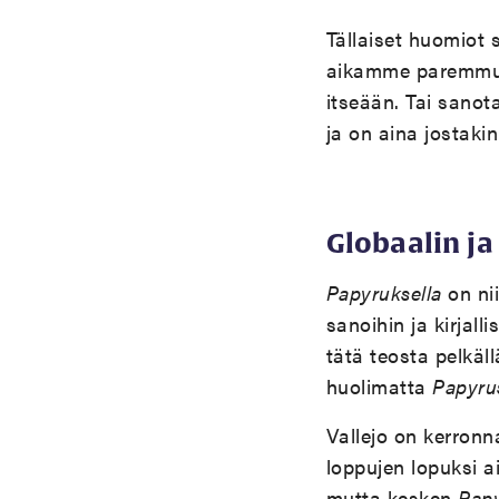
Tällaiset huomiot 
aikamme paremmuud
itseään. Tai sanot
ja on aina jostakin
Globaalin ja
Papyruksella
on nii
sanoihin ja kirjall
tätä teosta pelkäl
huolimatta
Papyru
Vallejo on kerronn
loppujen lopuksi a
mutta kesken
Pap