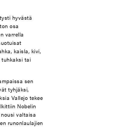
tysti hyvästä
aton osa
n varrella
suotuisat
ka, kaisla, kivi,
 tuhkaksi tai
hampaissa sen
t tyhjäksi,
ksia Vallejo tekee
kittiin Nobelin
 nousi valtaisa
ten runonlaulajien