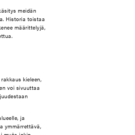
 käsitys meidän
 Historia toistaa
enee määrittelyjä,
ettua.
 rakkaus kieleen,
nen voi sivuuttaa
ajuudestaan
.
ueelle, ja
 ja ymmärrettävä,
si myös jokin