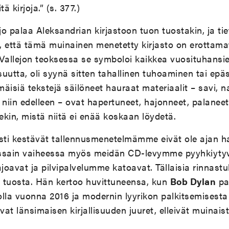
ä kirjoja.” (s. 377.)
o palaa Aleksandrian kirjastoon tuon tuostakin, ja tie
i, että tämä muinainen menetetty kirjasto on erottam
, Vallejon teoksessa se symboloi kaikkea vuosituhansie
isuutta, oli syynä sitten tahallinen tuhoaminen tai epä
isiä tekstejä säilöneet hauraat materiaalit – savi, nah
 niin edelleen – ovat hapertuneet, hajonneet, palaneet
kin, mistä niitä ei enää koskaan löydetä.
ti kestävät tallennusmenetelmämme eivät ole ajan 
ssain vaiheessa myös meidän CD-levymme pyyhkiytyvä
oavat ja pilvipalvelumme katoavat. Tällaisia rinnastu
 tuosta. Hän kertoo huvittuneensa, kun
Bob Dylan
pal
nolla vuonna 2016 ja modernin lyyrikon palkitsemisesta
vat länsimaisen kirjallisuuden juuret, elleivät muinais