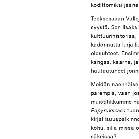
kodittomiksi jääneit
Teoksessaan Vallej
syystä. Sen lisäks
kulttuurihistoriaa
kadonnutta kirjall
olosuhteet. Ensimmä
kangas, kaarna, ja
hautautuneet jonne
Meidän näennäises
parempia, vaan jo
muistitikkumme haj
Papyruksessa
tuon
kirjallisuuspalkin
kohu, sillä missä o
säkeissä?