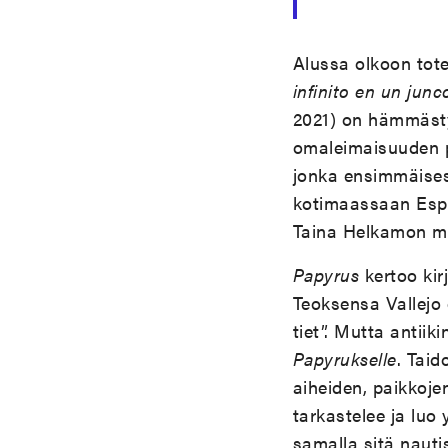
Alussa olkoon to
infinito en un jun
2021) on hämmästy
omaleimaisuuden puo
jonka ensimmäisest
kotimaassaan Espa
Taina Helkamon m
Papyrus
kertoo kir
Teoksensa Vallejo
tiet”. Mutta antii
Papyrukselle
. Taid
aiheiden, paikkojen
tarkastelee ja luo
samalla sitä nautis