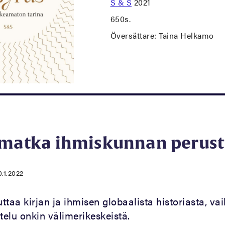
S & S
2021
650s.
Översättare: Taina Helkamo
imatka ihmiskunnan perust
0.1.2022
ttaa kirjan ja ihmisen globaalista historiasta, va
telu onkin välimerikeskeistä.