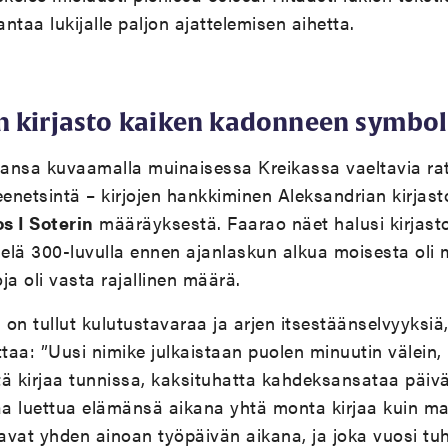
 antaa lukijalle paljon ajattelemisen aihetta.
n kirjasto kaiken kadonneen symbol
irjansa kuvaamalla muinaisessa Kreikassa vaeltavia ra
eenetsintä – kirjojen hankkiminen Aleksandrian kirjas
s I Soterin
määräyksestä. Faarao näet halusi kirjast
ielä 300-luvulla ennen ajanlaskun alkua moisesta oli 
joja oli vasta rajallinen määrä.
 on tullut kulutustavaraa ja arjen itsestäänselvyyksiä,
ttaa: ”Uusi nimike julkaistaan puolen minuutin välein,
 kirjaa tunnissa, kaksituhatta kahdeksansataa päiv
saa luettua elämänsä aikana yhtä monta kirjaa kuin m
avat yhden ainoan työpäivän aikana, ja joka vuosi tu