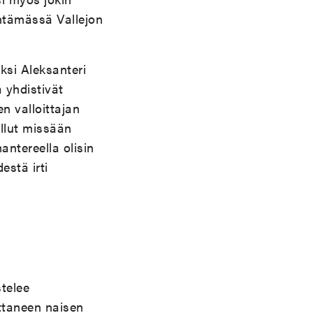
entämässä Vallejon
si Aleksanteri
 yhdistivät
 valloittajan
ollut missään
ntereella olisin
estä irti
stelee
ittaneen naisen