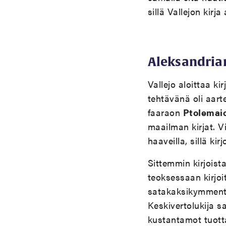
sillä Vallejon kirja
Aleksandria
Vallejo aloittaa k
tehtävänä oli aart
faaraon
Ptolemaio
maailman kirjat. V
haaveilla, sillä kir
Sittemmin kirjoista
teoksessaan kirjoi
satakaksikymmentä
Keskivertolukija 
kustantamot tuott