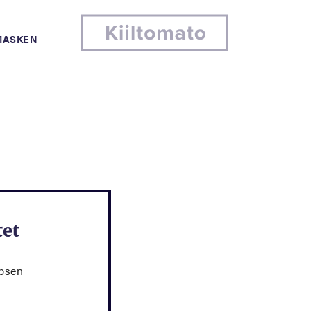
MASKEN
tet
obsen