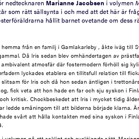
för nedtecknaren
Marianne Jacobsen
i volymen
M
år som rätt sällsynta i och med att det här är fr
osterföräldrarna hållit barnet ovetande om dess r
 hemma från en familj i Gamlakarleby , åkte iväg till 
 gammal. Då Iris sedan blev omhändertagen av prästfa
ambivalent atmosfär där fostermodern förhöll sig kyligt
adern lyckades etablera en tillitsfull relation till fli
slitsam för Iris och då hon sedan äntligen i trettonår
g, fick veta att hon hade en far och sju syskon i Finla
ch kritisk. Chockbeskedet att Iris i mycket tidig ålde
rar ledde småningom till att bilderna började klarna. 
h hade svårt att hålla kontakten med sina syskon i Finl
4.
as i volymen på ett sakligt och avslöjande sätt. Maria