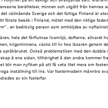
derssons berättelser, minnen och utgått från hennes a
det välmående Sverige och det fattiga Finland är stor 
tt första besök i Finland, mötet med den riktige fadern
ym” , en bedrövlig person som omhöljdes av naftalins
ren, hela det förflutnas livsmiljö, dofterna, allvaret 
men, krigsminnena, väcks till liv hos läsaren genom d
la språkbruket. Också problematiken med den dubbla i
skap å ena sidan, tillhörighet å den andra kommer fr
t blir man nyfiken på att få veta litet mera om fost
voga inställning till Iris. Var fostermodern månntro sv
rades av sin fosterfar.