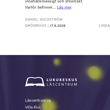
innehållsmässigt och stilistiskt.
Varför befinner…
Läs mer
DANIEL WICKSTRÖM
GRÖNROOS |
17.6.2026
LIND
Läscentrum ry.
Villa Kivi,