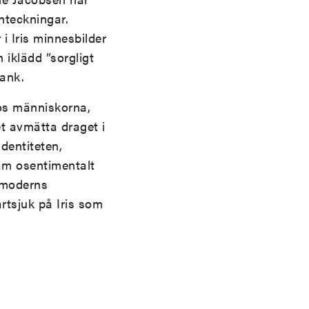
nteckningar.
i Iris minnesbilder
 iklädd ”sorgligt
tank.
hos människorna,
et avmätta draget i
dentiteten,
am osentimentalt
ermoderns
artsjuk på Iris som