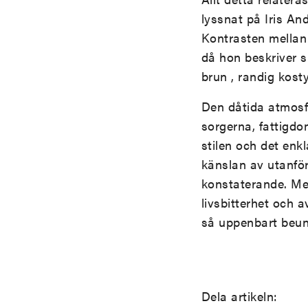
lyssnat på Iris An
Kontrasten mellan 
då hon beskriver si
brun , randig kost
Den dåtida atmosfä
sorgerna, fattigdo
stilen och det enk
känslan av utanför
konstaterande. Mes
livsbitterhet och a
så uppenbart beund
Dela artikeln: