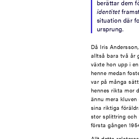
berättar dem 
identitet
framst
situation där f
ursprung.
Då Iris Andersson,
alltså bara två år
växte hon upp i en 
henne medan fosterf
var på många sätt 
hennes rikta mor do
ännu mera kluven o
sina riktiga föräld
stor splittring oc
första gången 195
Allt detta relater