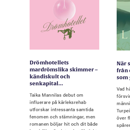
Drömhotellets
När 
mardrömslika skimmer –
från
kändiskult och
som 
senkapital…
Vad hä
Taika Mannilas debut om
försvi
influerare på kärleksrehab
männi
utforskar intressanta samtida
Turpe
fenomen och stämningar, men
över f
romanen böljar hit och dit både
spåre