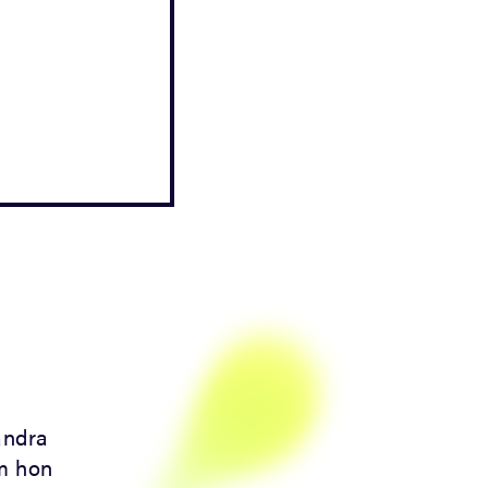
andra
om hon