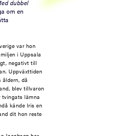
ed dubbel
åga om en
ätta
Sverige var hon
miljen i Uppsala
, negativt till
ckan. Uppväxttiden
s åldern, då
nd, blev tillvaron
r tvingats lämna
Ändå kände Iris en
and dit hon reste
nne Jacobsen har