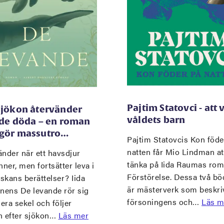
Pajtim Statovci - att 
sjökon återvänder
våldets barn
 de döda – en roman
gör massutro…
Pajtim Statovcis Kon föde
natten får Mio Lindman at
nder när ett havsdjur
tänka på Iida Raumas ro
nner, men fortsätter leva i
Förstörelse. Dessa två bö
skans berättelser? Iida
är mästerverk som beskri
inens De levande rör sig
försoningens och…
Läs m
lera sekel och följer
n efter sjökon…
Läs mer