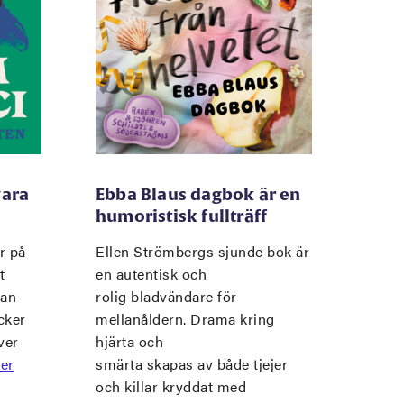
vara
Ebba Blaus dagbok är en
humoristisk fullträff
r på
Ellen Strömbergs sjunde bok är
t
en autentisk och
man
rolig bladvändare för
cker
mellanåldern. Drama kring
ver
hjärta och
er
smärta skapas av både tjejer
och killar kryddat med