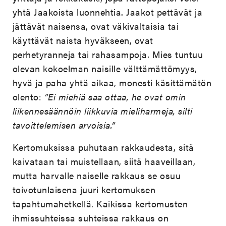
yhtä Jaakoista luonnehtia. Jaakot pettävät ja
jättävät naisensa, ovat väkivaltaisia tai
käyttävät naista hyväkseen, ovat
perhetyranneja tai rahasampoja. Mies tuntuu
olevan kokoelman naisille välttämättömyys,
hyvä ja paha yhtä aikaa, monesti käsittämätön
olento:
”Ei miehiä saa ottaa, he ovat omin
liikennesäännöin liikkuvia mieliharmeja, silti
tavoittelemisen arvoisia.”
Kertomuksissa puhutaan rakkaudesta, sitä
kaivataan tai muistellaan, siitä haaveillaan,
mutta harvalle naiselle rakkaus se osuu
toivotunlaisena juuri kertomuksen
tapahtumahetkellä. Kaikissa kertomusten
ihmissuhteissa suhteissa rakkaus on