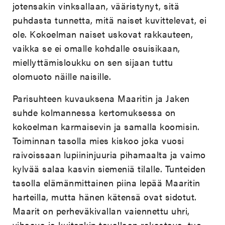
jotensakin vinksallaan, vääristynyt, sitä
puhdasta tunnetta, mitä naiset kuvittelevat, ei
ole. Kokoelman naiset uskovat rakkauteen,
vaikka se ei omalle kohdalle osuisikaan,
miellyttämisloukku on sen sijaan tuttu
olomuoto näille naisille.
Parisuhteen kuvauksena Maaritin ja Jaken
suhde kolmannessa kertomuksessa on
kokoelman karmaisevin ja samalla koomisin.
Toiminnan tasolla mies kiskoo joka vuosi
raivoissaan lupiininjuuria pihamaalta ja vaimo
kylvää salaa kasvin siemeniä tilalle. Tunteiden
tasolla elämänmittainen piina lepää Maaritin
harteilla, mutta hänen kätensä ovat sidotut.
Maarit on perheväkivallan vaiennettu uhri,
vihaava ja kuitenkin tavallaan rakastava, tuo