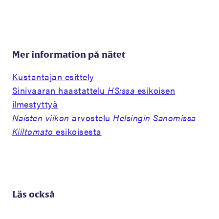
Mer information på nätet
Kustantajan esittely
Sinivaaran haastattelu
HS:ssa
esikoisen
ilmestyttyä
Naisten viikon
arvostelu
Helsingin Sanomissa
Kiiltomato
esikoisesta
Läs också