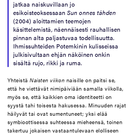
jatkaa naiskuvillaan jo
esikoisteoksessaan
Sun onnes tähden
(2004) aloittamien teemojen
käsittelemistä, näennäisesti rauhallisen
pinnan alta paljastuvaa todellisuutta.
Ihmissuhteiden Potemkinin kulisseissa
julkisivultaan ehjän näköinen onkin
sisältä rujo, rikki ja ruma.
Yhteistä
Naisten viikon
naisille on paitsi se,
että he viettävät nimipäiviään samalla viikolla,
myös se, että kaikkien oma identiteetti on
syystä tahi toisesta hakusessa. Minuuden rajat
häilyvät tai ovat sumentuneet; yksi elää
symbioottisessa suhteessa mieheensä, toinen
takertuu jokaisen vastaantulevaan elolliseen