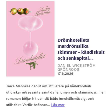
Drömhotellets
mardrömslika
skimmer – kändiskult
och senkapital…
DANIEL WICKSTRÖM
GRÖNROOS
17.6.2026
Taika Mannilas debut om influerare på kärleksrehab
utforskar intressanta samtida fenomen och stämningar, men
romanen böljar hit och dit både innehållsmässigt och
stilistiskt. Varför befinner…
Läs mer