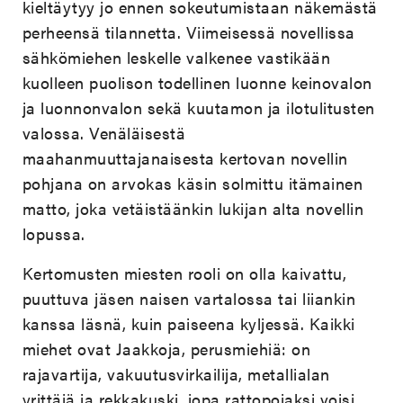
kieltäytyy jo ennen sokeutumistaan näkemästä
perheensä tilannetta. Viimeisessä novellissa
sähkömiehen leskelle valkenee vastikään
kuolleen puolison todellinen luonne keinovalon
ja luonnonvalon sekä kuutamon ja ilotulitusten
valossa. Venäläisestä
maahanmuuttajanaisesta kertovan novellin
pohjana on arvokas käsin solmittu itämainen
matto, joka vetäistäänkin lukijan alta novellin
lopussa.
Kertomusten miesten rooli on olla kaivattu,
puuttuva jäsen naisen vartalossa tai liiankin
kanssa läsnä, kuin paiseena kyljessä. Kaikki
miehet ovat Jaakkoja, perusmiehiä: on
rajavartija, vakuutusvirkailija, metallialan
yrittäjä ja rekkakuski, jopa rattopojaksi voisi