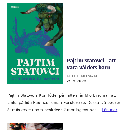
Pajtim Statovci - att
vara våldets barn
MIO LINDMAN
29.5.2026
Pajtim Statovcis Kon föder på natten får Mio Lindman att
tänka på Iida Raumas roman Förstörelse. Dessa två böcker
är mästerverk som beskriver försoningens och…
Läs mer