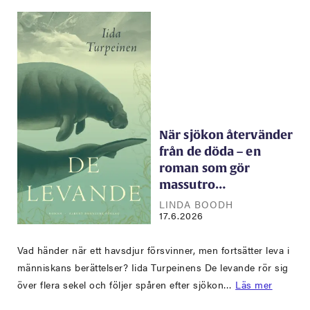
När sjökon återvänder
från de döda – en
roman som gör
massutro…
LINDA BOODH
17.6.2026
Vad händer när ett havsdjur försvinner, men fortsätter leva i
människans berättelser? Iida Turpeinens De levande rör sig
över flera sekel och följer spåren efter sjökon…
Läs mer