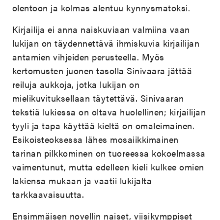
olentoon ja kolmas alentuu kynnysmatoksi.
Kirjailija ei anna naiskuviaan valmiina vaan
lukijan on täydennettävä ihmiskuvia kirjailijan
antamien vihjeiden perusteella. Myös
kertomusten juonen tasolla Sinivaara jättää
reiluja aukkoja, jotka lukijan on
mielikuvituksellaan täytettävä. Sinivaaran
tekstiä lukiessa on oltava huolellinen; kirjailijan
tyyli ja tapa käyttää kieltä on omaleimainen.
Esikoisteoksessa lähes mosaiikkimainen
tarinan pilkkominen on tuoreessa kokoelmassa
vaimentunut, mutta edelleen kieli kulkee omien
lakiensa mukaan ja vaatii lukijalta
tarkkaavaisuutta.
Ensimmäisen novellin naiset, viisikymppiset