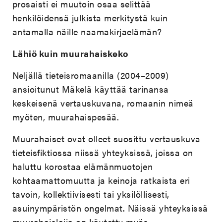
prosaisti ei muutoin osaa selittää
henkilöidensä julkista merkitystä kuin
antamalla näille naamakirjaelämän?
Lähiö kuin muurahaiskeko
Neljällä tieteisromaanilla (2004–2009)
ansioitunut Mäkelä käyttää tarinansa
keskeisenä vertauskuvana, romaanin nimeä
myöten, muurahaispesää.
Muurahaiset ovat olleet suosittu vertauskuva
tieteisfiktiossa niissä yhteyksissä, joissa on
haluttu korostaa elämänmuotojen
kohtaamattomuutta ja keinoja ratkaista eri
tavoin, kollektiivisesti tai yksilöllisesti,
asuinympäristön ongelmat. Näissä yhteyksissä
muurahaislajia on käytetty myös