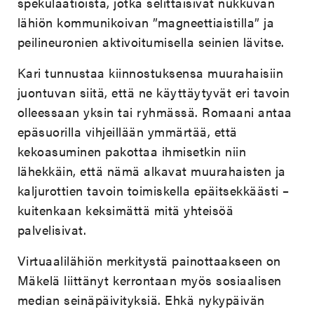
spekulaatioista, jotka selittäisivät nukkuvan
lähiön kommunikoivan ”magneettiaistilla” ja
peilineuronien aktivoitumisella seinien lävitse.
Kari tunnustaa kiinnostuksensa muurahaisiin
juontuvan siitä, että ne käyttäytyvät eri tavoin
olleessaan yksin tai ryhmässä. Romaani antaa
epäsuorilla vihjeillään ymmärtää, että
kekoasuminen pakottaa ihmisetkin niin
lähekkäin, että nämä alkavat muurahaisten ja
kaljurottien tavoin toimiskella epäitsekkäästi –
kuitenkaan keksimättä mitä yhteisöä
palvelisivat.
Virtuaalilähiön merkitystä painottaakseen on
Mäkelä liittänyt kerrontaan myös sosiaalisen
median seinäpäivityksiä. Ehkä nykypäivän