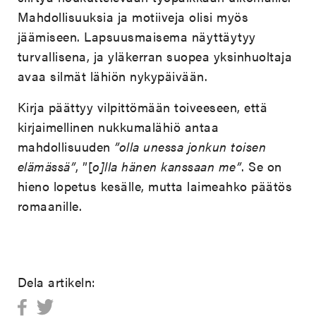
Mahdollisuuksia ja motiiveja olisi myös
jäämiseen. Lapsuusmaisema näyttäytyy
turvallisena, ja yläkerran suopea yksinhuoltaja
avaa silmät lähiön nykypäivään.
Kirja päättyy vilpittömään toiveeseen, että
kirjaimellinen nukkumalähiö antaa
mahdollisuuden
”olla unessa jonkun toisen
elämässä”
, ”[
o]lla hänen kanssaan me”
. Se on
hieno lopetus kesälle, mutta laimeahko päätös
romaanille.
Dela artikeln: