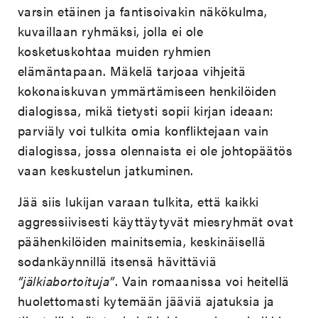
varsin etäinen ja fantisoivakin näkökulma,
kuvaillaan ryhmäksi, jolla ei ole
kosketuskohtaa muiden ryhmien
elämäntapaan. Mäkelä tarjoaa vihjeitä
kokonaiskuvan ymmärtämiseen henkilöiden
dialogissa, mikä tietysti sopii kirjan ideaan:
parviäly voi tulkita omia konfliktejaan vain
dialogissa, jossa olennaista ei ole johtopäätös
vaan keskustelun jatkuminen.
Jää siis lukijan varaan tulkita, että kaikki
aggressiivisesti käyttäytyvät miesryhmät ovat
päähenkilöiden mainitsemia, keskinäisellä
sodankäynnillä itsensä hävittäviä
”jälkiabortoituja”
. Vain romaanissa voi heitellä
huolettomasti kytemään jääviä ajatuksia ja