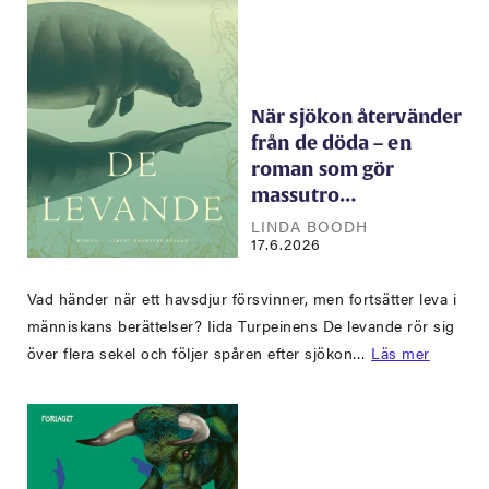
När sjökon återvänder
från de döda – en
roman som gör
massutro…
LINDA BOODH
17.6.2026
Vad händer när ett havsdjur försvinner, men fortsätter leva i
människans berättelser? Iida Turpeinens De levande rör sig
över flera sekel och följer spåren efter sjökon…
Läs mer