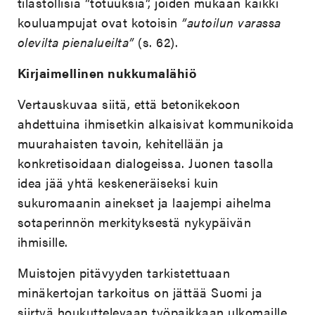
tilastollisia ”totuuksia”, joiden mukaan kaikki
kouluampujat ovat kotoisin
”autoilun varassa
olevilta pienalueilta”
(s. 62).
Kirjaimellinen nukkumalähiö
Vertauskuvaa siitä, että betonikekoon
ahdettuina ihmisetkin alkaisivat kommunikoida
muurahaisten tavoin, kehitellään ja
konkretisoidaan dialogeissa. Juonen tasolla
idea jää yhtä keskeneräiseksi kuin
sukuromaanin ainekset ja laajempi aihelma
sotaperinnön merkityksestä nykypäivän
ihmisille.
Muistojen pitävyyden tarkistettuaan
minäkertojan tarkoitus on jättää Suomi ja
siirtyä houkuttelevaan työpaikkaan ulkomaille.