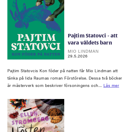
Pajtim Statovci - att
vara våldets barn
MIO LINDMAN
29.5.2026
Pajtim Statovcis Kon föder på natten får Mio Lindman att
tänka på Iida Raumas roman Förstörelse. Dessa två böcker
är mästerverk som beskriver försoningens och…
Läs mer