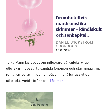
Drömhotellets
mardrömslika
skimmer – kändiskult
och senkapital…
DANIEL WICKSTRÖM
GRÖNROOS
17.6.2026
Taika Mannilas debut om influerare på kärleksrehab
utforskar intressanta samtida fenomen och stämningar, men
romanen böljar hit och dit både innehållsmässigt och
stilistiskt. Varför befinner…
Läs mer