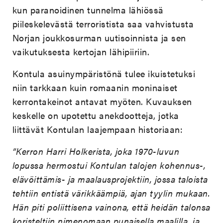
kun paranoidinen tunnelma lähiössä
piileskelevästä terroristista saa vahvistusta
Norjan joukkosurman uutisoinnista ja sen
vaikutuksesta kertojan lähipiiriin.
Kontula asuinympäristönä tulee ikuistetuksi
niin tarkkaan kuin romaanin moninaiset
kerrontakeinot antavat myöten. Kuvauksen
keskelle on upotettu anekdootteja, jotka
liittävät Kontulan laajempaan historiaan:
”Kerron Harri Holkerista, joka 1970-luvun
lopussa hermostui Kontulan talojen kohennus-,
elävöittämis- ja maalausprojektiin, jossa taloista
tehtiin entistä värikkäämpiä, ajan tyylin mukaan.
Hän piti poliittisena vainona, että heidän talonsa
koristeltiin nimenomaan punaisella maalilla, ja