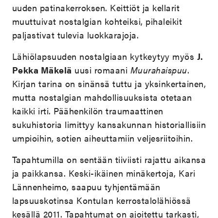
uuden patinakerroksen. Keittiöt ja kellarit
muuttuivat nostalgian kohteiksi, pihaleikit
paljastivat tulevia luokkarajoja.
Lähiölapsuuden nostalgiaan kytkeytyy myös
J.
Pekka Mäkelä
uusi romaani
Muurahaispuu
.
Kirjan tarina on sinänsä tuttu ja yksinkertainen,
mutta nostalgian mahdollisuuksista otetaan
kaikki irti. Päähenkilön traumaattinen
sukuhistoria limittyy kansakunnan historiallisiin
umpioihin, sotien aiheuttamiin veljesriitoihin.
Tapahtumilla on sentään tiiviisti rajattu aikansa
ja paikkansa. Keski-ikäinen minäkertoja, Kari
Lännenheimo, saapuu tyhjentämään
lapsuuskotinsa Kontulan kerrostalolähiössä
kesällä 2011. Tapahtumat on ajoitettu tarkasti,