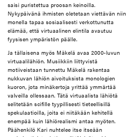
saisi puristettua proosan keinoilla.
Nykypäivänä ihmisten oletetaan viettävän niin
monella tapaa sosiaalisesti verkottunutta
elämää, että virtuaalinen elintila avautuu
fyysisen ympäristön päälle.
Ja tällaisena myös Mäkelä avaa 2000-luvun
virtuaalilähiön. Musiikkiin liittyvistä
motiiveistaan tunnettu Mäkelä rakentaa
nukkuvan lähiön aivoituksista monologien
kuoron, jota minäkertoja yrittää ymmärtää
valveilla ollessaan. Tätä virtuaalista lähiötä
selitetään scifille tyypillisesti tieteellisillä
spekulaatioilla, joita ei niitäkään kehitellä
enempää kuin lähiörealismi antaa myöten.
Päähenkilö Kari nuhtelee itse itseään