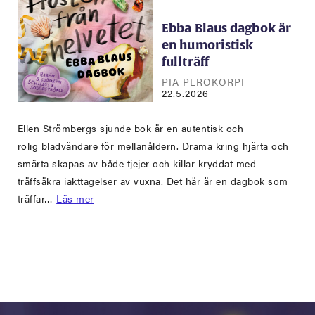
Ebba Blaus dagbok är
en humoristisk
fullträff
PIA PEROKORPI
22.5.2026
Ellen Strömbergs sjunde bok är en autentisk och
rolig bladvändare för mellanåldern. Drama kring hjärta och
smärta skapas av både tjejer och killar kryddat med
träffsäkra iakttagelser av vuxna. Det här är en dagbok som
träffar…
Läs mer