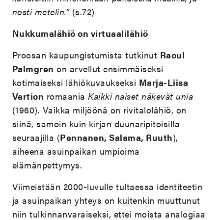
nosti metelin.”
(s.72)
Nukkumalähiö on virtuaalilähiö
Proosan kaupungistumista tutkinut
Raoul
Palmgren
on arvellut ensimmäiseksi
kotimaiseksi lähiökuvaukseksi
Marja-Liisa
Vartion
romaania
Kaikki naiset näkevät unia
(1960). Vaikka miljöönä on rivitalolähiö, on
siinä, samoin kuin kirjan duunaripitoisilla
seuraajilla (
Pennanen, Salama, Ruuth
),
aiheena asuinpaikan umpioima
elämänpettymys.
Viimeistään 2000-luvulle tultaessa identiteetin
ja asuinpaikan yhteys on kuitenkin muuttunut
niin tulkinnanvaraiseksi, ettei moista analogiaa