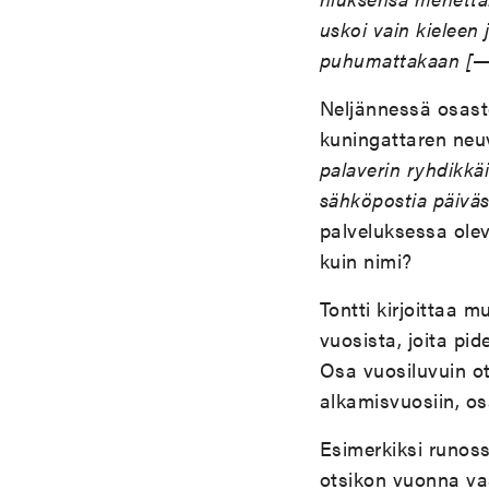
uskoi vain kieleen
puhumattakaan [—
Neljännessä osasto
kuningattaren neu
palaverin ryhdikkäi
sähköpostia päivä
palveluksessa olev
kuin nimi?
Tontti kirjoittaa
vuosista, joita pid
Osa vuosiluvuin ot
alkamisvuosiin, os
Esimerkiksi runossa
otsikon vuonna vas