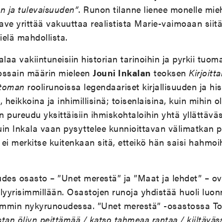
on ja tulevaisuuden”
. Runon tilanne lienee monelle mieh
ve yrittää vakuuttaa realistista Marie-vaimoaan siitä,
elä mahdollista.
palaa vakiintuneisiin historian tarinoihin ja pyrkii tuom
ossain määrin mieleen
Jouni Inkalan
teoksen
Kirjoitt
ttoman
roolirunoissa legendaariset kirjallisuuden ja h
a, heikkoina ja inhimillisinä; toisenlaisina, kuin mihin
n pureudu yksittäisiin ihmiskohtaloihin yhtä yllättäväs
uin Inkala vaan pysyttelee kunnioittavan välimatkan 
ei merkitse kuitenkaan sitä, etteikö hän saisi hahmoi
uudes osasto – ”Unet merestä” ja ”Maat ja lehdet” – ov
lyyrisimmillään. Osastojen runoja yhdistää huoli luon
mmin nykyrunoudessa. ”Unet merestä” -osastossa Tontt
tan öljyn peittämää / katso tahmeaa rantaa / kiiltävä