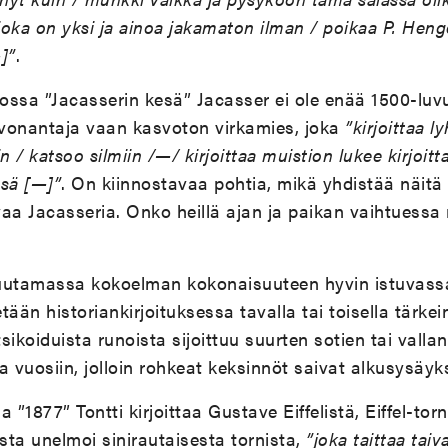
 joka on yksi ja ainoa jakamaton ilman / poikaa P. Heng
]”
.
ssa ”Jacasserin kesä” Jacasser ei ole enää 1500-luvu
vonantaja vaan kasvoton virkamies, joka
”kirjoittaa l
n / katsoo silmiin /—/ kirjoittaa muistion lukee kirjoitt
ssä [—]”
. On kiinnostavaa pohtia, mikä yhdistää näitä
aa Jacasseria. Onko heillä ajan ja paikan vaihtuessa
 muutamassa kokoelman kokonaisuuteen hyvin istuvass
etään historiankirjoituksessa tavalla tai toisella tärkei
sikoiduista runoista sijoittuu suurten sotien tai vall
a vuosiin, jolloin rohkeat keksinnöt saivat alkusysäyk
 ”1877” Tontti kirjoittaa Gustave Eiffelistä, Eiffel-torn
ta unelmoi sinirautaisesta tornista,
”joka taittaa tai