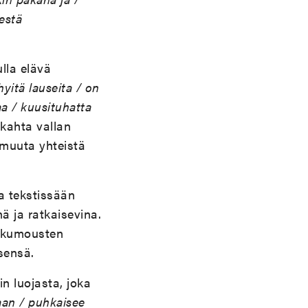
estä
lla elävä
yhyitä lauseita / on
aa / kuusituhatta
 kahta vallan
 muuta yhteistä
a tekstissään
nä ja ratkaisevina.
ankumousten
sensä.
in luojasta, joka
vaan / puhkaisee