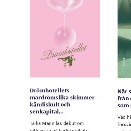
Drömhotellets
När 
mardrömslika skimmer –
från
kändiskult och
som 
senkapital…
Vad hä
Taika Mannilas debut om
försvi
influerare på kärleksrehab