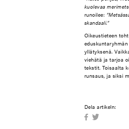
kuolevaa merimetso
runoilee:
”Metsässä
skandaali.”
Oikeustieteen toht
eduskuntaryhmän ed
yllätyksenä. Vaikk
viehätä ja tarjoa 
tekstit. Toisaalta
runsaus, ja siksi 
Dela artikeln: