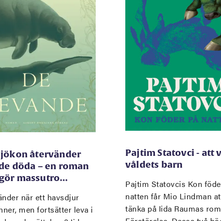
Pajtim Statovci - att 
sjökon återvänder
våldets barn
 de döda – en roman
gör massutro…
Pajtim Statovcis Kon föde
natten får Mio Lindman at
nder när ett havsdjur
tänka på Iida Raumas ro
nner, men fortsätter leva i
Förstörelse. Dessa två bö