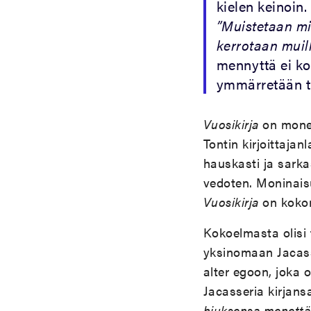
kielen keinoin.
”Muistetaan mit
kerrotaan muill
mennyttä ei koh
ymmärretään tul
Vuosikirja
on monee
Tontin kirjoittajan
hauskasti ja sarka
vedoten. Moninaisu
Vuosikirja
on kokon
Kokoelmasta olisi 
yksinomaan Jacass
alter egoon, joka 
Jacasseria kirjan
hiuksensa menettän