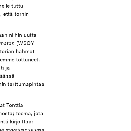
elle tuttu:
 että tornin
aan niihin uutta
amaton
(WSOY
istorian hahmot
 olemme tottuneet.
ti ja
päässä
hin tarttumapintaa
at Tonttia
nosta; teema, jota
i kirjoittaa:
ssä morsiuspuvussa