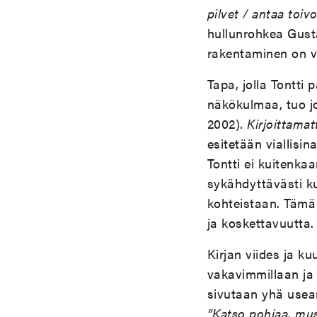
pilvet / antaa toiv
hullunrohkea Gusta
rakentaminen on vi
Tapa, jolla Tontti 
näkökulmaa, tuo j
2002).
Kirjoittama
esitetään viallisin
Tontti ei kuitenkaa
sykähdyttävästi k
kohteistaan. Tämä 
ja koskettavuutta.
Kirjan viides ja k
vakavimmillaan ja 
sivutaan yhä usea
”Katso pohjaa, mus