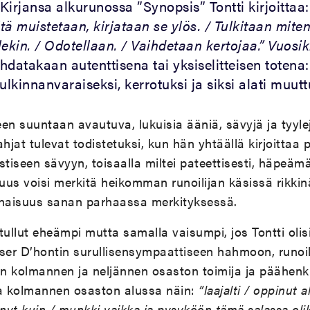
 Kirjansa alkurunossa ”Synopsis” Tontti kirjoittaa:
ä muistetaan, kirjataan se ylös. / Tulkitaan miten
ekin. / Odotellaan. / Vaihdetaan kertojaa.”
Vuosik
datakaan autenttisena tai yksiselitteisen totena:
kinnanvaraiseksi, kerrotuksi ja siksi alati muutt
n suuntaan avautuva, lukuisia ääniä, sävyjä ja tyyle
lahjat tulevat todistetuksi, kun hän yhtäällä kirjoitta
stiseen sävyyn, toisaalla miltei pateettisesti, häpeämä
us voisi merkitä heikomman runoilijan käsissä rikkin
aisuus sanan parhaassa merkityksessä.
tullut eheämpi mutta samalla vaisumpi, jos Tontti olis
er D’hontin surullisensympaattiseen hahmoon, runoil
on kolmannen ja neljännen osaston toimija ja päähenki
sa kolmannen osaston alussa näin:
”laajalti / oppinut a
yt kuin / munkki vaikka ja pysyköön tämä salassa olik