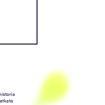
historia
matkata