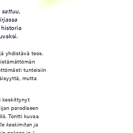
 sattuu,
irjassa
 historia
uvaksi.
jä yhdistävä teos.
a pistämättömän
ttömästi tunteisiin
äisyyttä, mutta
i keskittynyt
ijan parodiseen
lö. Tontti kuvaa
lle keskimitan ja
in pakana ja /