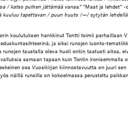
a / katso putken jättämää vanaa.”
”Maat ja lehdet” -
 kuuluu tapettavan / puun huuto /—/ sytytän lehdellä
orin koulutuksen hankkinut Tontti toimii parhaillaan 
uskuntasihteerinä, ja siksi runojen luonto-tematiikka
a runojen taustalla oleva huoli onkin taatusti aitoa, e
oivalluksia samaan tapaan kuin Tontin ironisemmalla ott
 keskeinen osa
Vuosikirjan
kiinnostavuutta on juuri sen
myös näillä runoilla on kokoelmassa perusteltu paikka