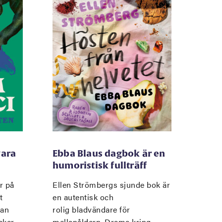
vara
Ebba Blaus dagbok är en
humoristisk fullträff
r på
Ellen Strömbergs sjunde bok är
t
en autentisk och
man
rolig bladvändare för
cker
mellanåldern. Drama kring