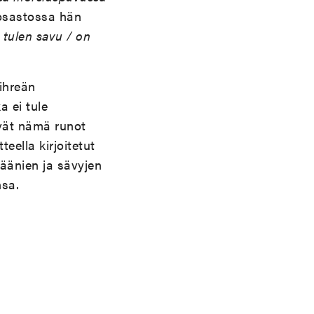
osastossa hän
 tulen savu / on
Vihreän
 ei tule
ivät nämä runot
eella kirjoitetut
 äänien ja sävyjen
nsa.