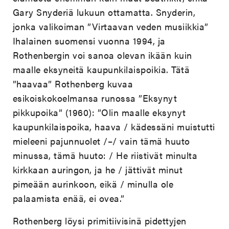
Gary Snyderiä lukuun ottamatta. Snyderin,
jonka valikoiman ”Virtaavan veden musiikkia”
Ihalainen suomensi vuonna 1994, ja
Rothenbergin voi sanoa olevan ikään kuin
maalle eksyneitä kaupunkilaispoikia. Tätä
”haavaa” Rothenberg kuvaa
esikoiskokoelmansa runossa ”Eksynyt
pikkupoika” (1960): ”Olin maalle eksynyt
kaupunkilaispoika, haava / kädessäni muistutti
mieleeni pajunnuolet /–/ vain tämä huuto
minussa, tämä huuto: / He riistivät minulta
kirkkaan auringon, ja he / jättivät minut
pimeään aurinkoon, eikä / minulla ole
palaamista enää, ei ovea.”
Rothenberg löysi primitiivisinä pidettyjen