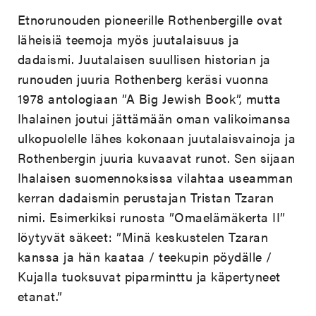
Etnorunouden pioneerille Rothenbergille ovat
läheisiä teemoja myös juutalaisuus ja
dadaismi. Juutalaisen suullisen historian ja
runouden juuria Rothenberg keräsi vuonna
1978 antologiaan ”A Big Jewish Book”, mutta
Ihalainen joutui jättämään oman valikoimansa
ulkopuolelle lähes kokonaan juutalaisvainoja ja
Rothenbergin juuria kuvaavat runot. Sen sijaan
Ihalaisen suomennoksissa vilahtaa useamman
kerran dadaismin perustajan Tristan Tzaran
nimi. Esimerkiksi runosta ”Omaelämäkerta II”
löytyvät säkeet: ”Minä keskustelen Tzaran
kanssa ja hän kaataa / teekupin pöydälle /
Kujalla tuoksuvat piparminttu ja käpertyneet
etanat.”