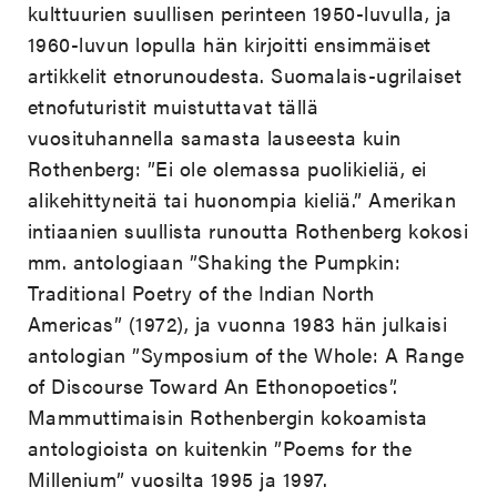
kulttuurien suullisen perinteen 1950-luvulla, ja
1960-luvun lopulla hän kirjoitti ensimmäiset
artikkelit etnorunoudesta. Suomalais-ugrilaiset
etnofuturistit muistuttavat tällä
vuosituhannella samasta lauseesta kuin
Rothenberg: ”Ei ole olemassa puolikieliä, ei
alikehittyneitä tai huonompia kieliä.” Amerikan
intiaanien suullista runoutta Rothenberg kokosi
mm. antologiaan ”Shaking the Pumpkin:
Traditional Poetry of the Indian North
Americas” (1972), ja vuonna 1983 hän julkaisi
antologian ”Symposium of the Whole: A Range
of Discourse Toward An Ethonopoetics”.
Mammuttimaisin Rothenbergin kokoamista
antologioista on kuitenkin ”Poems for the
Millenium” vuosilta 1995 ja 1997.