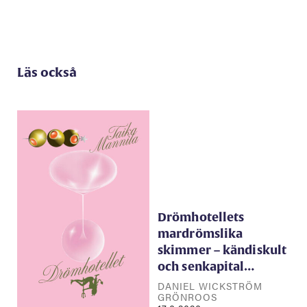
Läs också
Drömhotellets
mardrömslika
skimmer – kändiskult
och senkapital…
DANIEL WICKSTRÖM
GRÖNROOS