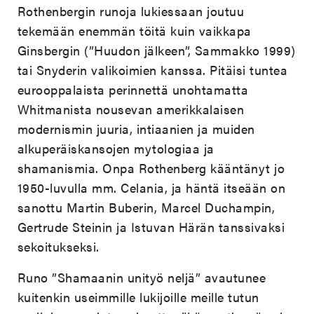
Rothenbergin runoja lukiessaan joutuu
tekemään enemmän töitä kuin vaikkapa
Ginsbergin (”Huudon jälkeen”, Sammakko 1999)
tai Snyderin valikoimien kanssa. Pitäisi tuntea
eurooppalaista perinnettä unohtamatta
Whitmanista nousevan amerikkalaisen
modernismin juuria, intiaanien ja muiden
alkuperäiskansojen mytologiaa ja
shamanismia. Onpa Rothenberg kääntänyt jo
1950-luvulla mm. Celania, ja häntä itseään on
sanottu Martin Buberin, Marcel Duchampin,
Gertrude Steinin ja Istuvan Härän tanssivaksi
sekoitukseksi.
Runo ”Shamaanin unityö neljä” avautunee
kuitenkin useimmille lukijoille meille tutun