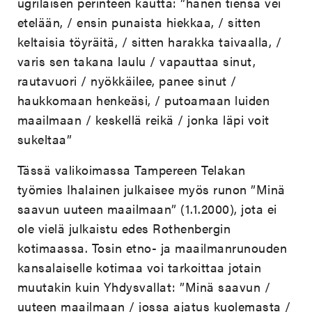
ugrilaisen perinteen kautta: ”hänen tiensä vei
etelään, / ensin punaista hiekkaa, / sitten
keltaisia töyräitä, / sitten harakka taivaalla, /
varis sen takana laulu / vapauttaa sinut,
rautavuori / nyökkäilee, panee sinut /
haukkomaan henkeäsi, / putoamaan luiden
maailmaan / keskellä reikä / jonka läpi voit
sukeltaa”
Tässä valikoimassa Tampereen Telakan
työmies Ihalainen julkaisee myös runon ”Minä
saavun uuteen maailmaan” (1.1.2000), jota ei
ole vielä julkaistu edes Rothenbergin
kotimaassa. Tosin etno- ja maailmanrunouden
kansalaiselle kotimaa voi tarkoittaa jotain
muutakin kuin Yhdysvallat: ”Minä saavun /
uuteen maailmaan / jossa ajatus kuolemasta /