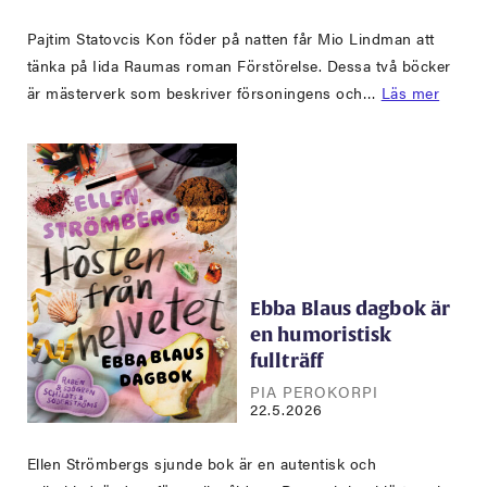
Pajtim Statovcis Kon föder på natten får Mio Lindman att
tänka på Iida Raumas roman Förstörelse. Dessa två böcker
är mästerverk som beskriver försoningens och…
Läs mer
Ebba Blaus dagbok är
en humoristisk
fullträff
PIA PEROKORPI
22.5.2026
Ellen Strömbergs sjunde bok är en autentisk och