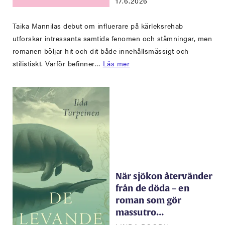
17.6.2026
Taika Mannilas debut om influerare på kärleksrehab
utforskar intressanta samtida fenomen och stämningar, men
romanen böljar hit och dit både innehållsmässigt och
stilistiskt. Varför befinner…
Läs mer
När sjökon återvänder
från de döda – en
roman som gör
massutro…