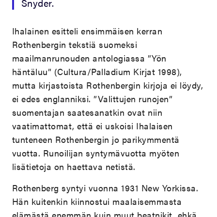
Snyder.
Ihalainen esitteli ensimmäisen kerran
Rothenbergin tekstiä suomeksi
maailmanrunouden antologiassa ”Yön
häntäluu” (Cultura/Palladium Kirjat 1998),
mutta kirjastoista Rothenbergin kirjoja ei löydy,
ei edes englanniksi. ”Valittujen runojen”
suomentajan saatesanatkin ovat niin
vaatimattomat, että ei uskoisi Ihalaisen
tunteneen Rothenbergin jo parikymmentä
vuotta. Runoilijan syntymävuotta myöten
lisätietoja on haettava netistä.
Rothenberg syntyi vuonna 1931 New Yorkissa.
Hän kuitenkin kiinnostui maalaisemmasta
elämästä enemmän kuin muut beatnikit, ehkä