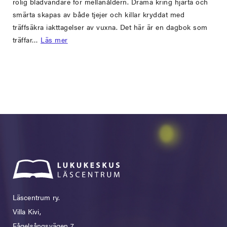
rolig bladvändare för mellanåldern. Drama kring hjärta och
smärta skapas av både tjejer och killar kryddat med
träffsäkra iakttagelser av vuxna. Det här är en dagbok som
träffar…
Läs mer
Läscentrum ry.
Villa Kivi,
Fågelsångsvägen 7