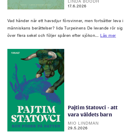
LINDA BOODH
17.6.2026
Vad händer när ett havsdjur försvinner, men fortsätter leva i
människans berättelser? Iida Turpeinens De levande rör sig
över flera sekel och följer spåren efter sjökon…
Läs mer
Pajtim Statovci - att
vara våldets barn
MIO LINDMAN
29.5.2026