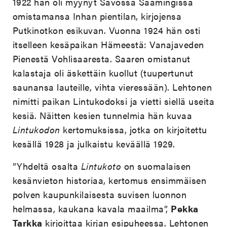
1922 hän oli myynyt Savossa Säämingissä
omistamansa Inhan pientilan, kirjojensa
Putkinotkon esikuvan. Vuonna 1924 hän osti
itselleen kesäpaikan Hämeestä: Vanajaveden
Pienestä Vohlisaaresta. Saaren omistanut
kalastaja oli äskettäin kuollut (tuupertunut
saunansa lauteille, vihta vieressään). Lehtonen
nimitti paikan Lintukodoksi ja vietti siellä useita
kesiä. Näitten kesien tunnelmia hän kuvaa
Lintukodon
kertomuksissa, jotka on kirjoitettu
kesällä 1928 ja julkaistu keväällä 1929.
”Yhdeltä osalta
Lintukoto
on suomalaisen
kesänvieton historiaa, kertomus ensimmäisen
polven kaupunkilaisesta suvisen luonnon
helmassa, kaukana kavala maailma”,
Pekka
Tarkka
kirjoittaa kirjan esipuheessa. Lehtonen