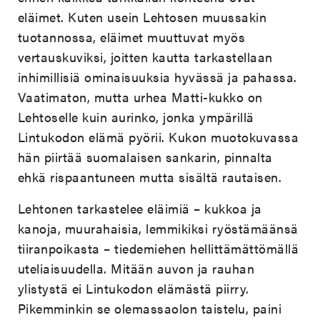
eläimet. Kuten usein Lehtosen muussakin
tuotannossa, eläimet muuttuvat myös
vertauskuviksi, joitten kautta tarkastellaan
inhimillisiä ominaisuuksia hyvässä ja pahassa.
Vaatimaton, mutta urhea Matti-kukko on
Lehtoselle kuin aurinko, jonka ympärillä
Lintukodon elämä pyörii. Kukon muotokuvassa
hän piirtää suomalaisen sankarin, pinnalta
ehkä rispaantuneen mutta sisältä rautaisen.
Lehtonen tarkastelee eläimiä – kukkoa ja
kanoja, muurahaisia, lemmikiksi ryöstämäänsä
tiiranpoikasta – tiedemiehen hellittämättömällä
uteliaisuudella. Mitään auvon ja rauhan
ylistystä ei Lintukodon elämästä piirry.
Pikemminkin se olemassaolon taistelu, paini