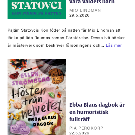
vara våldets barn
MIO LINDMAN
29.5.2026
Pajtim Statovcis Kon föder på natten får Mio Lindman att
tänka på Iida Raumas roman Förstörelse. Dessa två böcker
är mästerverk som beskriver försoningens och…
Läs mer
Ebba Blaus dagbok är
en humoristisk
fullträff
PIA PEROKORPI
22.5.2026