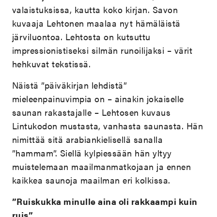
valaistuksissa, kautta koko kirjan. Savon
kuvaaja Lehtonen maalaa nyt hämäläistä
järviluontoa. Lehtosta on kutsuttu
impressionistiseksi silmän runoilijaksi – värit
hehkuvat tekstissä.
Näistä ”päiväkirjan lehdistä”
mieleenpainuvimpia on – ainakin jokaiselle
saunan rakastajalle – Lehtosen kuvaus
Lintukodon mustasta, vanhasta saunasta. Hän
nimittää sitä arabiankielisellä sanalla
”hammam”. Siellä kylpiessään hän yltyy
muistelemaan maailmanmatkojaan ja ennen
kaikkea saunoja maailman eri kolkissa.
”Ruiskukka minulle aina oli rakkaampi kuin
ruis”