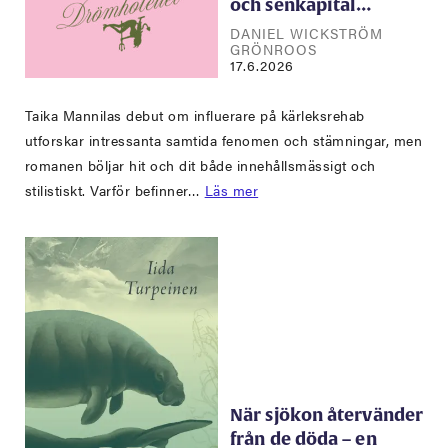
och senkapital…
DANIEL WICKSTRÖM
GRÖNROOS
17.6.2026
Taika Mannilas debut om influerare på kärleksrehab
utforskar intressanta samtida fenomen och stämningar, men
romanen böljar hit och dit både innehållsmässigt och
stilistiskt. Varför befinner…
Läs mer
När sjökon återvänder
från de döda – en