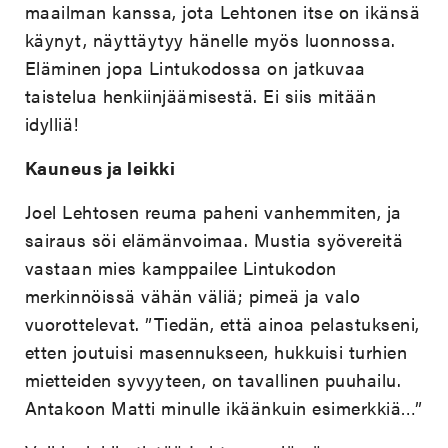
maailman kanssa, jota Lehtonen itse on ikänsä
käynyt, näyttäytyy hänelle myös luonnossa.
Eläminen jopa Lintukodossa on jatkuvaa
taistelua henkiinjäämisestä. Ei siis mitään
idylliä!
Kauneus ja leikki
Joel Lehtosen reuma paheni vanhemmiten, ja
sairaus söi elämänvoimaa. Mustia syövereitä
vastaan mies kamppailee Lintukodon
merkinnöissä vähän väliä; pimeä ja valo
vuorottelevat. ”Tiedän, että ainoa pelastukseni,
etten joutuisi masennukseen, hukkuisi turhien
mietteiden syvyyteen, on tavallinen puuhailu.
Antakoon Matti minulle ikäänkuin esimerkkiä…”