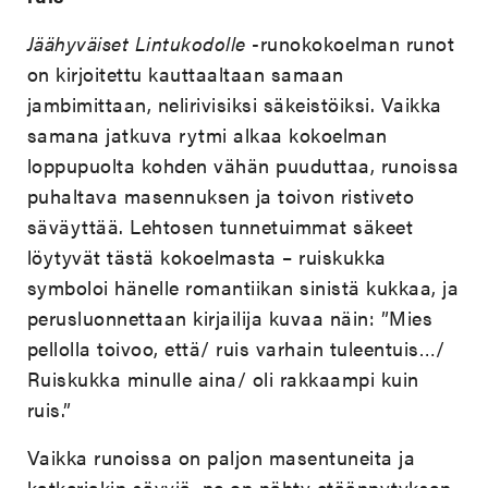
Jäähyväiset Lintukodolle
-runokokoelman runot
on kirjoitettu kauttaaltaan samaan
jambimittaan, nelirivisiksi säkeistöiksi. Vaikka
samana jatkuva rytmi alkaa kokoelman
loppupuolta kohden vähän puuduttaa, runoissa
puhaltava masennuksen ja toivon ristiveto
säväyttää. Lehtosen tunnetuimmat säkeet
löytyvät tästä kokoelmasta – ruiskukka
symboloi hänelle romantiikan sinistä kukkaa, ja
perusluonnettaan kirjailija kuvaa näin: ”Mies
pellolla toivoo, että/ ruis varhain tuleentuis…/
Ruiskukka minulle aina/ oli rakkaampi kuin
ruis.”
Vaikka runoissa on paljon masentuneita ja
katkeriakin sävyjä, ne on nähty etäännytyksen