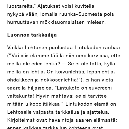
luostareita.” Ajatukset voisi kuvitella
nykypäivään, lomalla ruuhka-Suomesta pois
hurruuttavan mökkisuomalaisen mieleen.
Luonnon tarkkailija
Vaikka Lehtonen puolustaa Lintukodon rauhaa
(”Vai siis elämme täällä niin umpikorvissa, ettei
meillä ole edes lehtiä? — Se ei ole totta, kyllä
meillä on lehtiä. On koivunlehtiä, lepänlehtiä,
ohdakkeen ja nokkosenlehtiä!”), ei hän vietä
saarella hiljaiseloa. ”Lintukoto on suvereeni
valtakunta! Hyvin mahtava: se ei tarvitse
mitään ulkopolitiikkaa!” Lintukodon elämä on
Lehtoselle valpasta tarkkailua ja ajattelua.
Kirjoitelmat ovat havaintoja saaren elämästä;
ennen kaikkea tarkkailun kohteena ovat