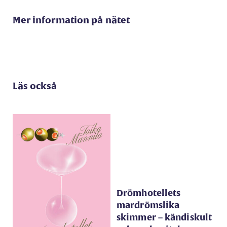
Mer information på nätet
Läs också
Drömhotellets
mardrömslika
skimmer – kändiskult