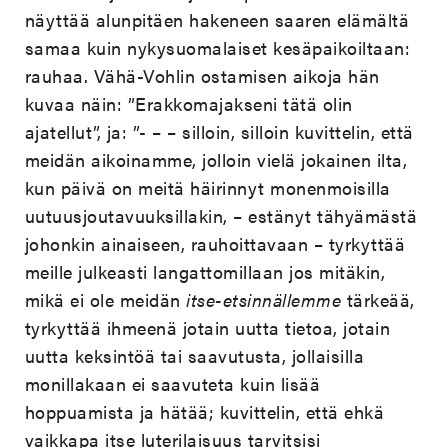
näyttää alunpitäen hakeneen saaren elämältä
samaa kuin nykysuomalaiset kesäpaikoiltaan:
rauhaa. Vähä-Vohlin ostamisen aikoja hän
kuvaa näin: ”Erakkomajakseni tätä olin
ajatellut”, ja: ”- – – silloin, silloin kuvittelin, että
meidän aikoinamme, jolloin vielä jokainen ilta,
kun päivä on meitä häirinnyt monenmoisilla
uutuusjoutavuuksillakin, – estänyt tähyämästä
johonkin ainaiseen, rauhoittavaan – tyrkyttää
meille julkeasti langattomillaan jos mitäkin,
mikä ei ole meidän
itse-etsinnällemme
tärkeää,
tyrkyttää ihmeenä jotain uutta tietoa, jotain
uutta keksintöä tai saavutusta, jollaisilla
monillakaan ei saavuteta kuin lisää
hoppuamista ja hätää; kuvittelin, että ehkä
vaikkapa itse luterilaisuus tarvitsisi