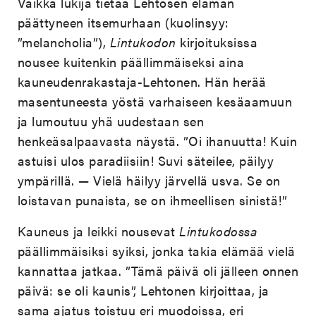
Vaikka lukija tietää Lehtosen elämän
päättyneen itsemurhaan (kuolinsyy:
”melancholia”),
Lintukodon
kirjoituksissa
nousee kuitenkin päällimmäiseksi aina
kauneudenrakastaja-Lehtonen. Hän herää
masentuneesta yöstä varhaiseen kesäaamuun
ja lumoutuu yhä uudestaan sen
henkeäsalpaavasta näystä. ”Oi ihanuutta! Kuin
astuisi ulos paradiisiin! Suvi säteilee, päilyy
ympärillä. — Vielä häilyy järvellä usva. Se on
loistavan punaista, se on ihmeellisen sinistä!”
Kauneus ja leikki nousevat
Lintukodossa
päällimmäisiksi syiksi, jonka takia elämää vielä
kannattaa jatkaa. ”Tämä päivä oli jälleen onnen
päivä: se oli kaunis”, Lehtonen kirjoittaa, ja
sama ajatus toistuu eri muodoissa, eri