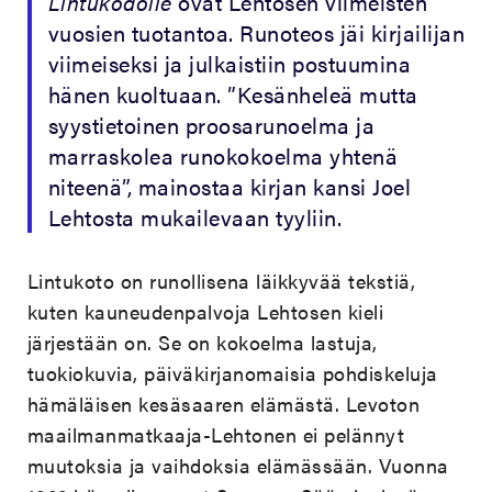
Lintukodolle
ovat Lehtosen viimeisten
vuosien tuotantoa. Runoteos jäi kirjailijan
viimeiseksi ja julkaistiin postuumina
hänen kuoltuaan. ”Kesänheleä mutta
syystietoinen proosarunoelma ja
marraskolea runokokoelma yhtenä
niteenä”, mainostaa kirjan kansi Joel
Lehtosta mukailevaan tyyliin.
Lintukoto on runollisena läikkyvää tekstiä,
kuten kauneudenpalvoja Lehtosen kieli
järjestään on. Se on kokoelma lastuja,
tuokiokuvia, päiväkirjanomaisia pohdiskeluja
hämäläisen kesäsaaren elämästä. Levoton
maailmanmatkaaja-Lehtonen ei pelännyt
muutoksia ja vaihdoksia elämässään. Vuonna