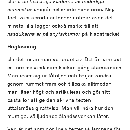
bland
de hederliga kläderna av hederliga
människo
r undgår heller inte hans öron. Nej,
Joel, vars spröda antenner noterar även det
minsta lilla lägger också märke till att
näsdukarna är på snytarhumör
på klädsträcket.
Högläsning
blir det innan man vet ordet av. Det är närmast
en inre mekanik som klickar igång stämbanden.
Man reser sig ur fåtöljen och börjar vandra
genom rummet fram och tillbaka alltmedan
man läser högt och artikulerar och gör sitt
bästa för att ge den skrivna texten
uttalsmässig rättvisa. Man vill höra hur den
mustiga, välljudande ålandssvenkan låter.
Vad är det som gör Joels texter så lämpade för