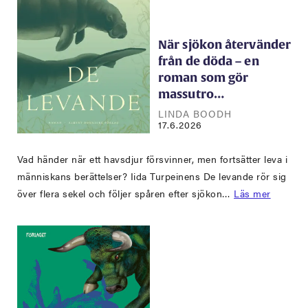
När sjökon återvänder
från de döda – en
roman som gör
massutro…
LINDA BOODH
17.6.2026
Vad händer när ett havsdjur försvinner, men fortsätter leva i
människans berättelser? Iida Turpeinens De levande rör sig
över flera sekel och följer spåren efter sjökon…
Läs mer