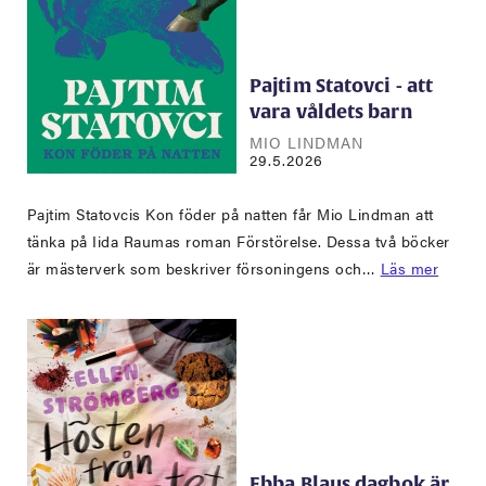
Pajtim Statovci - att
vara våldets barn
MIO LINDMAN
29.5.2026
Pajtim Statovcis Kon föder på natten får Mio Lindman att
tänka på Iida Raumas roman Förstörelse. Dessa två böcker
är mästerverk som beskriver försoningens och…
Läs mer
Ebba Blaus dagbok är