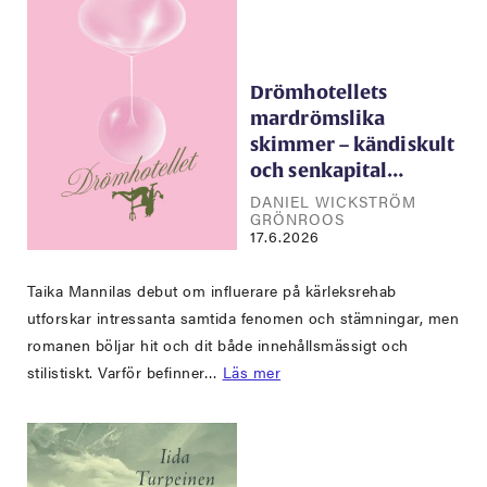
Drömhotellets
mardrömslika
skimmer – kändiskult
och senkapital…
DANIEL WICKSTRÖM
GRÖNROOS
17.6.2026
Taika Mannilas debut om influerare på kärleksrehab
utforskar intressanta samtida fenomen och stämningar, men
romanen böljar hit och dit både innehållsmässigt och
stilistiskt. Varför befinner…
Läs mer