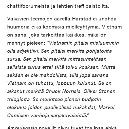
chattifoorumeista ja lehtien treffipalstoilta.
Vakavien teemojen äärellä Harstad ei unohda
huumoria eikä koomisia mielleyhtymiä. Vietnam
on sana, joka tarkoittaa kaikkea, mikä on
mennyt pieleen:
“Vietnamin pitäisi mieluummin
olla adjektiivi. Sen pitäisi merkitä pohjatonta
surua. Sen pitäisi merkitä mittasuhteiltaan
sellaista surua ettei siitä toivu koskaan. Mutta
sekään ei ole mahdollista, sillä jopa sanana
Vietnam on tuhottu, loppuun kulunut. Se on
alkanut merkitä Chuck Norrisia. Oliver Stonen
trilogioita. Se merkitsee pienen budjetin
elokuvia joiden puolivälissä nukahdat, Marvel
Comicsin vanhoja sarjakuvalehtiä.”
Ambulanssin
novellit nivoutuvat tosiinsa ehkä