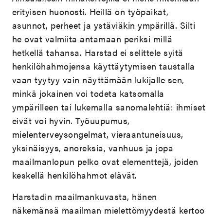
erityisen huonosti. Heillä on työpaikat,
asunnot, perheet ja ystäviäkin ympärillä. Silti
he ovat valmiita antamaan periksi millä
hetkellä tahansa. Harstad ei selittele syitä
henkilöhahmojensa käyttäytymisen taustalla
vaan tyytyy vain näyttämään lukijalle sen,
minkä jokainen voi todeta katsomalla
ympärilleen tai lukemalla sanomalehtiä: ihmiset
eivät voi hyvin. Työuupumus,
mielenterveysongelmat, vieraantuneisuus,
yksinäisyys, anoreksia, vanhuus ja jopa
maailmanlopun pelko ovat elementtejä, joiden
keskellä henkilöhahmot elävät.
Harstadin maailmankuvasta, hänen
näkemänsä maailman mielettömyydestä kertoo