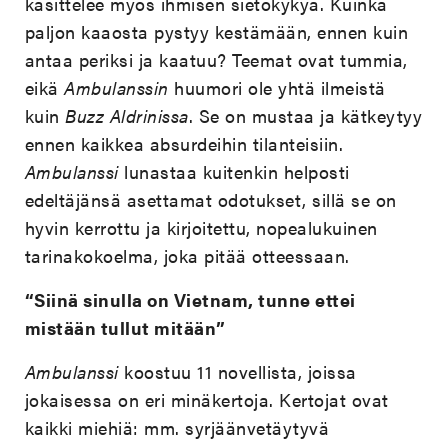
käsittelee myös ihmisen sietokykyä. Kuinka
paljon kaaosta pystyy kestämään, ennen kuin
antaa periksi ja kaatuu? Teemat ovat tummia,
eikä
Ambulanssin
huumori ole yhtä ilmeistä
kuin
Buzz Aldrinissa
. Se on mustaa ja kätkeytyy
ennen kaikkea absurdeihin tilanteisiin.
Ambulanssi
lunastaa kuitenkin helposti
edeltäjänsä asettamat odotukset, sillä se on
hyvin kerrottu ja kirjoitettu, nopealukuinen
tarinakokoelma, joka pitää otteessaan.
“Siinä sinulla on Vietnam, tunne ettei
mistään tullut mitään”
Ambulanssi
koostuu 11 novellista, joissa
jokaisessa on eri minäkertoja. Kertojat ovat
kaikki miehiä: mm. syrjäänvetäytyvä