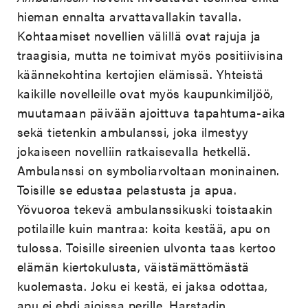
hieman ennalta arvattavallakin tavalla.
Kohtaamiset novellien välillä ovat rajuja ja
traagisia, mutta ne toimivat myös positiivisina
käännekohtina kertojien elämissä. Yhteistä
kaikille novelleille ovat myös kaupunkimiljöö,
muutamaan päivään ajoittuva tapahtuma-aika
sekä tietenkin ambulanssi, joka ilmestyy
jokaiseen novelliin ratkaisevalla hetkellä.
Ambulanssi on symboliarvoltaan moninainen.
Toisille se edustaa pelastusta ja apua.
Yövuoroa tekevä ambulanssikuski toistaakin
potilaille kuin mantraa: koita kestää, apu on
tulossa. Toisille sireenien ulvonta taas kertoo
elämän kiertokulusta, väistämättömästä
kuolemasta. Joku ei kestä, ei jaksa odottaa,
apu ei ehdi ajoissa perille. Harstadin