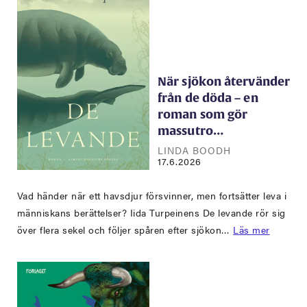
När sjökon återvänder
från de döda – en
roman som gör
massutro…
LINDA BOODH
17.6.2026
Vad händer när ett havsdjur försvinner, men fortsätter leva i
människans berättelser? Iida Turpeinens De levande rör sig
över flera sekel och följer spåren efter sjökon…
Läs mer