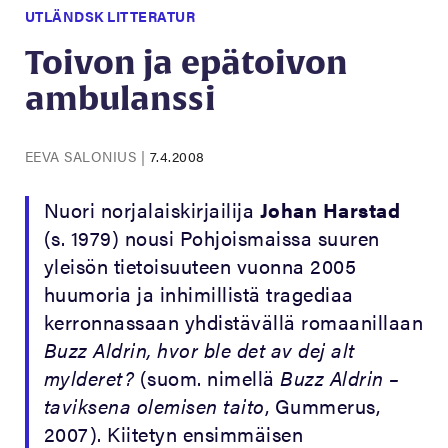
UTLÄNDSK LITTERATUR
Toivon ja epätoivon
ambulanssi
EEVA SALONIUS
|
7.4.2008
Nuori norjalaiskirjailija
Johan Harstad
(s. 1979) nousi Pohjoismaissa suuren
yleisön tietoisuuteen vuonna 2005
huumoria ja inhimillistä tragediaa
kerronnassaan yhdistävällä romaanillaan
Buzz Aldrin, hvor ble det av dej alt
mylderet?
(suom. nimellä
Buzz Aldrin –
taviksena olemisen taito
, Gummerus,
2007). Kiitetyn ensimmäisen