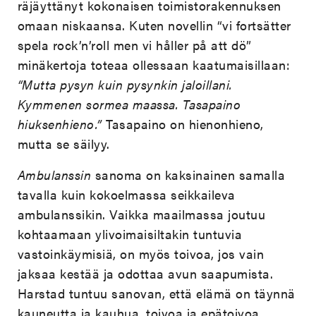
räjäyttänyt kokonaisen toimistorakennuksen
omaan niskaansa. Kuten novellin “vi fortsätter
spela rock’n’roll men vi håller på att dö”
minäkertoja toteaa ollessaan kaatumaisillaan:
“Mutta pysyn kuin pysynkin jaloillani.
Kymmenen sormea maassa. Tasapaino
hiuksenhieno.”
Tasapaino on hienonhieno,
mutta se säilyy.
Ambulanssin
sanoma on kaksinainen samalla
tavalla kuin kokoelmassa seikkaileva
ambulanssikin. Vaikka maailmassa joutuu
kohtaamaan ylivoimaisiltakin tuntuvia
vastoinkäymisiä, on myös toivoa, jos vain
jaksaa kestää ja odottaa avun saapumista.
Harstad tuntuu sanovan, että elämä on täynnä
kauneutta ja kauhua, toivoa ja epätoivoa,