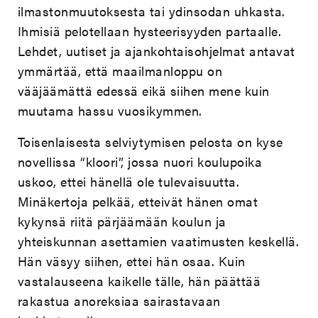
ilmastonmuutoksesta tai ydinsodan uhkasta.
Ihmisiä pelotellaan hysteerisyyden partaalle.
Lehdet, uutiset ja ajankohtaisohjelmat antavat
ymmärtää, että maailmanloppu on
vääjäämättä edessä eikä siihen mene kuin
muutama hassu vuosikymmen.
Toisenlaisesta selviytymisen pelosta on kyse
novellissa “kloori”, jossa nuori koulupoika
uskoo, ettei hänellä ole tulevaisuutta.
Minäkertoja pelkää, etteivät hänen omat
kykynsä riitä pärjäämään koulun ja
yhteiskunnan asettamien vaatimusten keskellä.
Hän väsyy siihen, ettei hän osaa. Kuin
vastalauseena kaikelle tälle, hän päättää
rakastua anoreksiaa sairastavaan