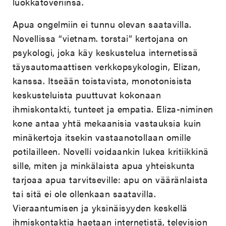
luokkatoveriinsa.
Apua ongelmiin ei tunnu olevan saatavilla.
Novellissa “vietnam. torstai” kertojana on
psykologi, joka käy keskustelua internetissä
täysautomaattisen verkkopsykologin, Elizan,
kanssa. Itseään toistavista, monotonisista
keskusteluista puuttuvat kokonaan
ihmiskontakti, tunteet ja empatia. Eliza-niminen
kone antaa yhtä mekaanisia vastauksia kuin
minäkertoja itsekin vastaanotollaan omille
potilailleen. Novelli voidaankin lukea kritiikkinä
sille, miten ja minkälaista apua yhteiskunta
tarjoaa apua tarvitseville: apu on vääränlaista
tai sitä ei ole ollenkaan saatavilla.
Vieraantumisen ja yksinäisyyden keskellä
ihmiskontaktia haetaan internetistä, television