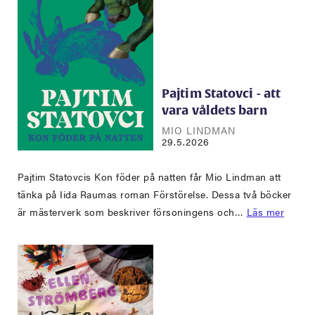
Pajtim Statovci - att
vara våldets barn
MIO LINDMAN
29.5.2026
Pajtim Statovcis Kon föder på natten får Mio Lindman att
tänka på Iida Raumas roman Förstörelse. Dessa två böcker
är mästerverk som beskriver försoningens och…
Läs mer