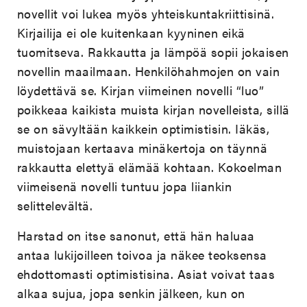
novellit voi lukea myös yhteiskuntakriittisinä.
Kirjailija ei ole kuitenkaan kyyninen eikä
tuomitseva. Rakkautta ja lämpöä sopii jokaisen
novellin maailmaan. Henkilöhahmojen on vain
löydettävä se. Kirjan viimeinen novelli “luo”
poikkeaa kaikista muista kirjan novelleista, sillä
se on sävyltään kaikkein optimistisin. Iäkäs,
muistojaan kertaava minäkertoja on täynnä
rakkautta elettyä elämää kohtaan. Kokoelman
viimeisenä novelli tuntuu jopa liiankin
selittelevältä.
Harstad on itse sanonut, että hän haluaa
antaa lukijoilleen toivoa ja näkee teoksensa
ehdottomasti optimistisina. Asiat voivat taas
alkaa sujua, jopa senkin jälkeen, kun on