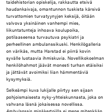
taidehistorian opiskelija, rakkautta etsivä
haudankaivaja, omantunnon tuskista kärsivä
turvattomien turvatyynyjen keksijä, öitään
valvova yksinäinen vanhempi mies,
liikuntatunteja inhoava koulupoika,
potilaaseensa turvautuva psykiatri ja
perheellinen ambulanssikuski. Henkilögalleria
on värikäs, mutta Harstad ei piirrä kovin
syvälle luotaavia ihmiskuvia. Novellikokoelman
henkilöhahmot jäävät monesti turhan etäisiksi
ja jättävät avoimiksi liian hämmentäviä
kysymyksiä.
Selkeämpi kuva lukijalle piirtyy sen sijaan
pohjoismaisesta nyky-yhteiskunnasta, joka on
vahvana läsnä jokaisessa novellissa.
Ambulanssin
minäkertojilla ei mene mitenkään