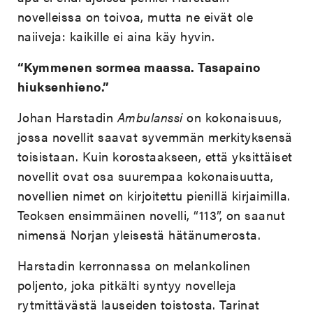
novelleissa on toivoa, mutta ne eivät ole
naiiveja: kaikille ei aina käy hyvin.
“Kymmenen sormea maassa. Tasapaino
hiuksenhieno.”
Johan Harstadin
Ambulanssi
on kokonaisuus,
jossa novellit saavat syvemmän merkityksensä
toisistaan. Kuin korostaakseen, että yksittäiset
novellit ovat osa suurempaa kokonaisuutta,
novellien nimet on kirjoitettu pienillä kirjaimilla.
Teoksen ensimmäinen novelli, “113”, on saanut
nimensä Norjan yleisestä hätänumerosta.
Harstadin kerronnassa on melankolinen
poljento, joka pitkälti syntyy novelleja
rytmittävästä lauseiden toistosta. Tarinat