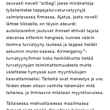
osuvasti novelli “airbag”, jossa minäkertoja
työskentelee tappajaturvaturvatyynyjä
valmistavassa firmassa. Ajatus, josta novelli
lähtee liikkeelle, on täysin absurdi:
autokolareihin joutuvat ihmiset ehtivät tajuta
olevansa sittenkin hengissä, kunnes väärin
toimiva turvatyyny laukeaa ja tappaa heidät
sekunnin murto-osassa. Airmergency™-
turvatyynyfirman koko henkilökunta tietää
turvatyynyjen toimimattomuudesta mutta
valehtelee hymyssä suin myyntilukujen
kasvattamiseksi. Tärkeitä ovat menestys ja ura.
Niiden eteen ollaan valmiita tekemään mitä
tahansa, ja ihmisarvo mitataan myyntiluvuissa.
Tällaisessa mielivaltaisessa maailmassa
ihmiset eivät pärjää. Novellissa “yleiskuva”