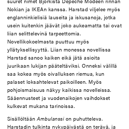
suuret nimet Björkistä Depeche Modeen rinnan
Nokian ja IKEAn kanssa. Harstad viljelee myös
englanninkielisiä lauseita ja iskusanoja, jotka
usein kuitenkin jäävät joko aukeamatta tai ovat
liian selittelevinä tarpeettomia.
Novellikokoelmasta puuttuu myös
yllätyksellisyyttä. Liian monessa novellissa
Harstad sanoo kaiken eikä jätä asioita
juurikaan lukijan pääteltäviksi. Onneksi välillä
saa kokea myös oivalluksen riemua, kun
palaset loksahtelevat paikoilleen. Myös
pohjoismaisuus näkyy kaikissa novelleissa.
Sääennusteet ja vuodenaikojen vaihdokset
kulkevat mukana tarinoissa.
Sisällöltään
Ambulanssi
on puhutteleva.
Harstadin tulkinta nykypäivästä on terävä, ja