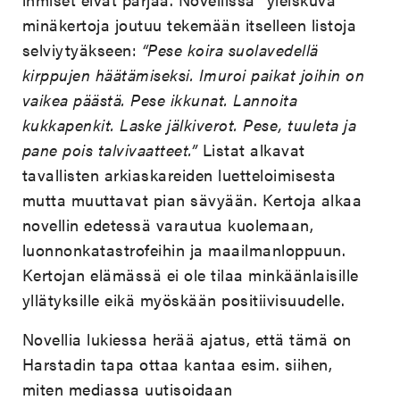
minäkertoja joutuu tekemään itselleen listoja
selviytyäkseen:
“Pese koira suolavedellä
kirppujen häätämiseksi. Imuroi paikat joihin on
vaikea päästä. Pese ikkunat. Lannoita
kukkapenkit. Laske jälkiverot. Pese, tuuleta ja
pane pois talvivaatteet.”
Listat alkavat
tavallisten arkiaskareiden luetteloimisesta
mutta muuttavat pian sävyään. Kertoja alkaa
novellin edetessä varautua kuolemaan,
luonnonkatastrofeihin ja maailmanloppuun.
Kertojan elämässä ei ole tilaa minkäänlaisille
yllätyksille eikä myöskään positiivisuudelle.
Novellia lukiessa herää ajatus, että tämä on
Harstadin tapa ottaa kantaa esim. siihen,
miten mediassa uutisoidaan