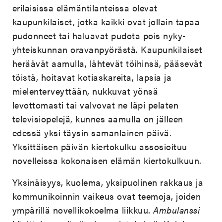
erilaisissa elämäntilanteissa olevat
kaupunkilaiset, jotka kaikki ovat jollain tapaa
pudonneet tai haluavat pudota pois nyky-
yhteiskunnan oravanpyörästä. Kaupunkilaiset
heräävät aamulla, lähtevät töihinsä, pääsevät
töistä, hoitavat kotiaskareita, lapsia ja
mielenterveyttään, nukkuvat yönsä
levottomasti tai valvovat ne läpi pelaten
televisiopelejä, kunnes aamulla on jälleen
edessä yksi täysin samanlainen päivä.
Yksittäisen päivän kiertokulku assosioituu
novelleissa kokonaisen elämän kiertokulkuun.
Yksinäisyys, kuolema, yksipuolinen rakkaus ja
kommunikoinnin vaikeus ovat teemoja, joiden
ympärillä novellikokoelma liikkuu.
Ambulanssi