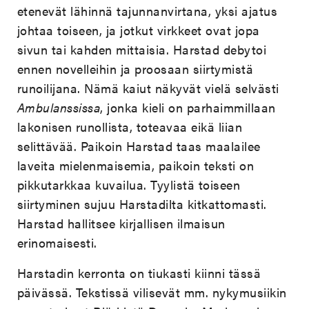
etenevät lähinnä tajunnanvirtana, yksi ajatus
johtaa toiseen, ja jotkut virkkeet ovat jopa
sivun tai kahden mittaisia. Harstad debytoi
ennen novelleihin ja proosaan siirtymistä
runoilijana. Nämä kaiut näkyvät vielä selvästi
Ambulanssissa
, jonka kieli on parhaimmillaan
lakonisen runollista, toteavaa eikä liian
selittävää. Paikoin Harstad taas maalailee
laveita mielenmaisemia, paikoin teksti on
pikkutarkkaa kuvailua. Tyylistä toiseen
siirtyminen sujuu Harstadilta kitkattomasti.
Harstad hallitsee kirjallisen ilmaisun
erinomaisesti.
Harstadin kerronta on tiukasti kiinni tässä
päivässä. Tekstissä vilisevät mm. nykymusiikin