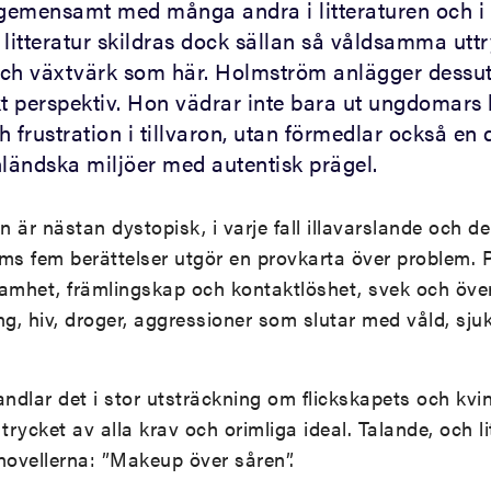
 gemensamt med många andra i litteraturen och i li
litteratur skildras dock sällan så våldsamma uttr
och växtvärk som här. Holmström anlägger dessu
kt perspektiv. Hon vädrar inte bara ut ungdomars 
 frustration i tillvaron, utan förmedlar också en 
inländska miljöer med autentisk prägel.
 är nästan dystopisk, i varje fall illavarslande och d
s fem berättelser utgör en provkarta över problem. 
mhet, främlingskap och kontaktlöshet, svek och över
ng, hiv, droger, aggressioner som slutar med våld, sj
andlar det i stor utsträckning om flickskapets och kv
ycket av alla krav och orimliga ideal. Talande, och li
novellerna: ”Makeup över såren”.