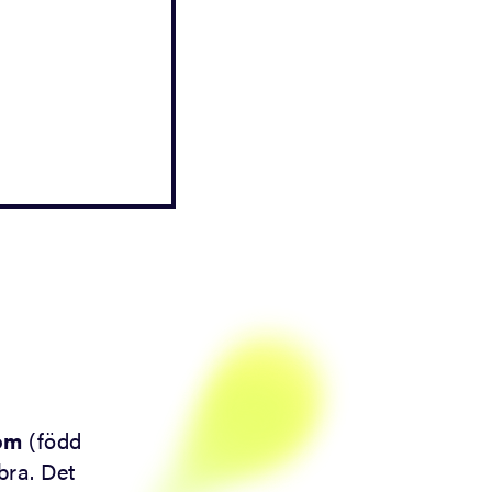
öm
(född
bra. Det