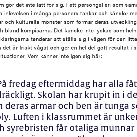
gör det inte lätt för sig. I ett persongalleri som sa
a inlevelsen i många personers tankar och känslor med
 och kulturella mönster som formar deras utveckling 
ch bland kompisarna. Det kanske inte lyckas som helh
laringarna tenderar att ställa sig i vägen för den litt
det är friskt vågat och ger en hel del gott resultat i s
situationer. Vem känner inte igen sig här:
På fredag eftermiddag har alla fåt
llräckligt. Skolan har krupit in i 
h deras armar och ben är tunga 
bly. Luften i klassrummet är unke
h syrebristen får otaliga munnar 