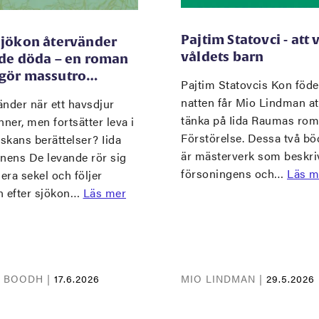
Pajtim Statovci - att 
sjökon återvänder
våldets barn
 de döda – en roman
gör massutro…
Pajtim Statovcis Kon föde
natten får Mio Lindman at
nder när ett havsdjur
tänka på Iida Raumas ro
nner, men fortsätter leva i
Förstörelse. Dessa två bö
skans berättelser? Iida
är mästerverk som beskri
inens De levande rör sig
försoningens och…
Läs m
lera sekel och följer
n efter sjökon…
Läs mer
A BOODH |
17.6.2026
MIO LINDMAN |
29.5.2026