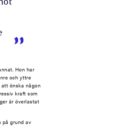
mot
e
annat. Hon har
inre och yttre
. att önska någon
ressiv kraft som
ger är överlastat
n på grund av