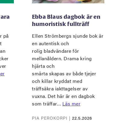
vara
Ebba Blaus dagbok är en
humoristisk fullträff
r på
Ellen Strömbergs sjunde bok är
t
en autentisk och
man
rolig bladvändare för
cker
mellanåldern. Drama kring
ver
hjärta och
er
smärta skapas av både tjejer
och killar kryddat med
träffsäkra iakttagelser av
vuxna. Det här är en dagbok
som träffar…
Läs mer
PIA PEROKORPI |
22.5.2026