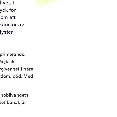
vet. I
yck för
tom ett
känslor av
dyster
eprimerande.
Psykiskt
givenhet i nära
ukdom, död. Med
innoblivandets
tet banal, är