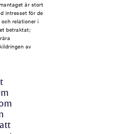
mmantaget är stort
 intresset för de
och relationer i
et betraktat;
erära
kildringen av
t
dem
som
n
att