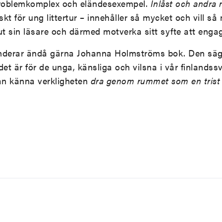
roblemkomplex och eländesexempel.
Inlåst och andra 
kt för ung littertur – innehåller så mycket och vill så
 ut sin läsare och därmed motverka sitt syfte att enga
derar ändå gärna Johanna Holmströms bok. Den säg
det är för de unga, känsliga och vilsna i vår finlands
n känna verkligheten
dra genom rummet som en trist 