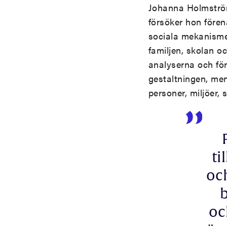
Johanna Holmström 
försöker hon fören
sociala mekanismer
familjen, skolan o
analyserna och förk
gestaltningen, men 
personer, miljöer, 
ti
oc
oc