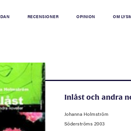
IDAN
RECENSIONER
OPINION
OM LYS
Inlåst och andra n
Johanna Holmström
Söderströms 2003