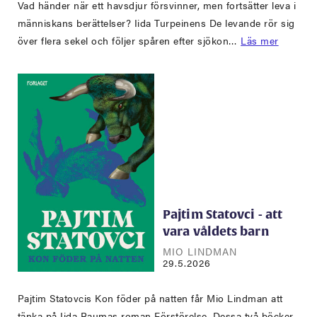
Vad händer när ett havsdjur försvinner, men fortsätter leva i
människans berättelser? Iida Turpeinens De levande rör sig
över flera sekel och följer spåren efter sjökon…
Läs mer
Pajtim Statovci - att
vara våldets barn
MIO LINDMAN
29.5.2026
Pajtim Statovcis Kon föder på natten får Mio Lindman att
tänka på Iida Raumas roman Förstörelse. Dessa två böcker