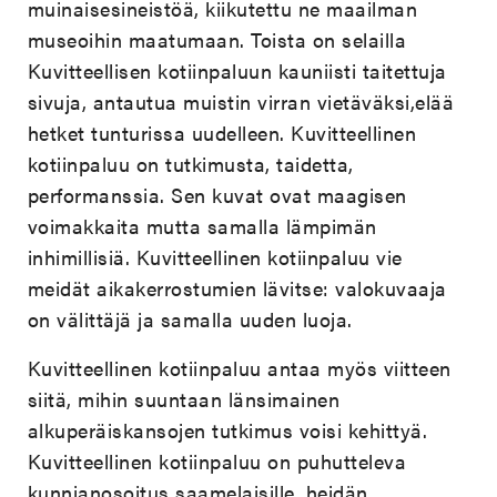
muinaisesineistöä, kiikutettu ne maailman
museoihin maatumaan. Toista on selailla
Kuvitteellisen kotiinpaluun kauniisti taitettuja
sivuja, antautua muistin virran vietäväksi,elää
hetket tunturissa uudelleen. Kuvitteellinen
kotiinpaluu on tutkimusta, taidetta,
performanssia. Sen kuvat ovat maagisen
voimakkaita mutta samalla lämpimän
inhimillisiä. Kuvitteellinen kotiinpaluu vie
meidät aikakerrostumien lävitse: valokuvaaja
on välittäjä ja samalla uuden luoja.
Kuvitteellinen kotiinpaluu antaa myös viitteen
siitä, mihin suuntaan länsimainen
alkuperäiskansojen tutkimus voisi kehittyä.
Kuvitteellinen kotiinpaluu on puhutteleva
kunnianosoitus saamelaisille, heidän