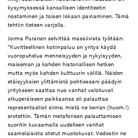
kysymyksessä kansallisen identiteetin
nostaminen ja toisen lokaan painaminen. Tämä
tehtiin tieteen varjolla.
Jorma Puranen selvittää massiivista työtään:
”Kuvitteellinen kotiinpaluu on yritys käydä
vuoropuhelua menneisyyden ja nykyisyyden,
maiseman ja kahden historiallisen hetken
mutta myös kahden kulttuurin välillä. Näiden
etäisyyksien ylittämistä pohtiessani päädyin
yritykseen saattaa nuo vanhat valokuvat
alkuperäiseen paikkaansa eli palauttaa
representaatiot sinne, mistä ne kerran (huom.!)
erotettiin. Tämän metaforisen palauttamisen
suoritin kuvaamalla uudelleen vanhat
saamelaisista otetut muotokuvat. Vedostin ne