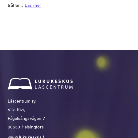
träffar…
Läs mer
Läscentrum ry.
Villa Kivi,
Fågelsångsvägen 7
00530 Helsingfors
www.lukukeskus.fi