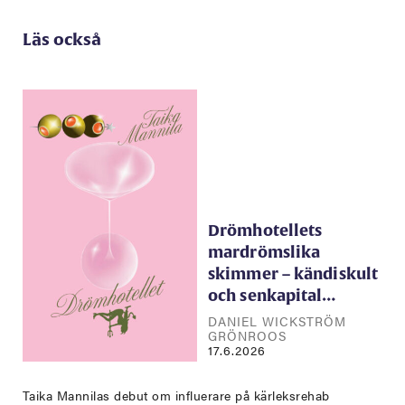
Läs också
Drömhotellets
mardrömslika
skimmer – kändiskult
och senkapital…
DANIEL WICKSTRÖM
GRÖNROOS
17.6.2026
Taika Mannilas debut om influerare på kärleksrehab