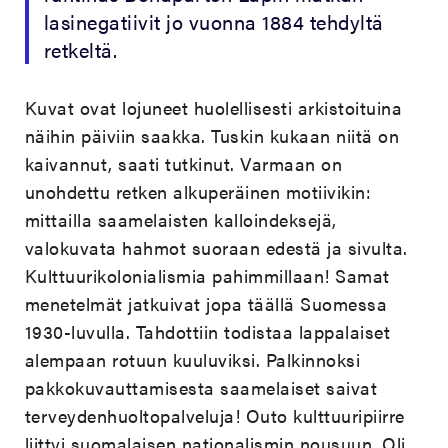
lasinegatiivit jo vuonna 1884 tehdyltä
retkeltä.
Kuvat ovat lojuneet huolellisesti arkistoituina
näihin päiviin saakka. Tuskin kukaan niitä on
kaivannut, saati tutkinut. Varmaan on
unohdettu retken alkuperäinen motiivikin:
mittailla saamelaisten kalloindeksejä,
valokuvata hahmot suoraan edestä ja sivulta.
Kulttuurikolonialismia pahimmillaan! Samat
menetelmät jatkuivat jopa täällä Suomessa
1930-luvulla. Tahdottiin todistaa lappalaiset
alempaan rotuun kuuluviksi. Palkinnoksi
pakkokuvauttamisesta saamelaiset saivat
terveydenhuoltopalveluja! Outo kulttuuripiirre
liittyi suomalaisen nationalismin nousuun. Oli