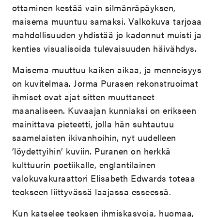
ottaminen kestää vain silmänräpäyksen,
maisema muuntuu samaksi. Valkokuva tarjoaa
mahdollisuuden yhdistää jo kadonnut muisti ja
kenties visualisoida tulevaisuuden häivähdys.
Maisema muuttuu kaiken aikaa, ja menneisyys
on kuvitelmaa. Jorma Purasen rekonstruoimat
ihmiset ovat ajat sitten muuttaneet
maanaliseen. Kuvaajan kunniaksi on erikseen
mainittava pieteetti, jolla hän suhtautuu
saamelaisten ikivanhoihin, nyt uudelleen
’löydettyihin’ kuviin. Puranen on herkkä
kulttuurin poetiikalle, englantilainen
valokuvakuraattori Elisabeth Edwards toteaa
teokseen liittyvässä laajassa esseessä.
Kun katselee teoksen ihmiskasvoja, huomaa,