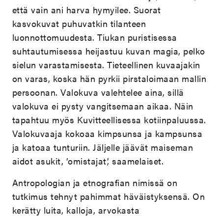
että vain ani harva hymyilee. Suorat
kasvokuvat puhuvatkin tilanteen
luonnottomuudesta. Tiukan puristisessa
suhtautumisessa heijastuu kuvan magia, pelko
sielun varastamisesta. Tieteellinen kuvaajakin
on varas, koska hän pyrkii pirstaloimaan mallin
persoonan. Valokuva valehtelee aina, sillä
valokuva ei pysty vangitsemaan aikaa. Näin
tapahtuu myös Kuvitteellisessa kotiinpaluussa.
Valokuvaaja kokoaa kimpsunsa ja kampsunsa
ja katoaa tunturiin. Jäljelle jäävät maiseman
aidot asukit, ’omistajat’, saamelaiset.
Antropologian ja etnografian nimissä on
tutkimus tehnyt pahimmat häväistyksensä. On
kerätty luita, kalloja, arvokasta