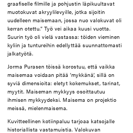
graafiselle filmille ja pohjustin läpikuultavat
muotokuvat akryylilevyille, jotka sijoitin
uudelleen maisemaan, jossa nuo valokuvat oli
kerran otettu.” Työ vei aikaa kuusi vuotta.
Suurin työ oli vielä vastassa: töiden vieminen
kyliin ja tuntureihin edellyttää suunnattomasti
jalkatyötä.
Jorma Purasen töissä korostuu, että vaikka
maisemaa voidaan pitää ’mykkänä’, sillä on
syviä dimensioita: eletyt kokemukset, tarinat,
myytit. Maiseman mykkyys osoittautuu
ihmisen mykkyydeksi. Maisema on projektio
meissä, mielenmaisema.
Kuvitteellinen kotiinpaluu tarjoaa katsojalle
historiallista vastamuistia. Valokuvan