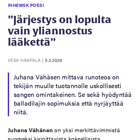
INHEMSK POESI
”Järjestys on lopulta
vain yliannostus
lääkettä”
VESA HAAPALA
|
5.2.2026
Juhana Vähäsen mittava runoteos on
tekijän muulle tuotannolle uskollisesti
sangen omintakeinen. Se sekä hyödyntää
balladilajin sopimuksia että nyrjäyttää
niitä.
Juhana Vähänen
on yksi merkittävimmistä
suomeksi kirjoittavista kokeellisista