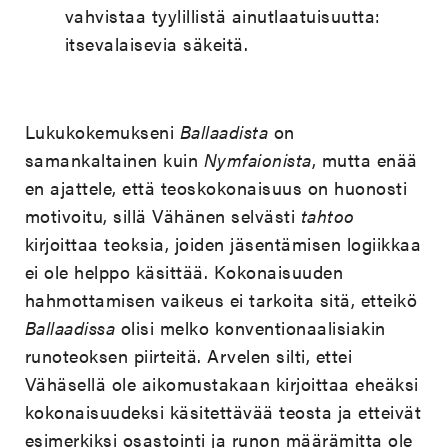
vahvistaa tyylillistä ainutlaatuisuutta:
itsevalaisevia säkeitä.
Lukukokemukseni
Ballaadista
on
samankaltainen kuin
Nymfaionista
, mutta enää
en ajattele, että teoskokonaisuus on huonosti
motivoitu, sillä Vähänen selvästi
tahtoo
kirjoittaa teoksia, joiden jäsentämisen logiikkaa
ei ole helppo käsittää. Kokonaisuuden
hahmottamisen vaikeus ei tarkoita sitä, etteikö
Ballaadissa
olisi melko konventionaalisiakin
runoteoksen piirteitä. Arvelen silti, ettei
Vähäsellä ole aikomustakaan kirjoittaa eheäksi
kokonaisuudeksi käsitettävää teosta ja etteivät
esimerkiksi osastointi ja runon määrämitta ole