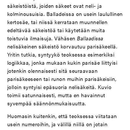
säkeistöistä, joiden säkeet ovat neli- ja
kolminousuisia. Balladeissa on usein laulullinen
kertosäe, tai niissä kerrataan muunnellen
edeltävää säkeistöä tai käytetään muita
toistuvia ilmaisuja. Vähäsen
Ballaadissa
nelisäkeinen säkeistö korvautuu parisäkeellä.
Yritin tutkia, syntyykö teoksessa esimerkiksi
logiikkaa, jonka mukaan kukin parisäe liittyisi
jotenkin olennaisesti sitä seuraavaan
parisäkeeseen tai runon muihin parisäkeisiin,
jolloin syntyisi epäsuoria nelisäkeitä. Kuvio
toimii satunnaisesti, mutta en havainnut
syvempää säännönmukaisuutta.
Huomasin kuitenkin, että teoksessa viitataan
usein numeroihin, ja välillä niillä on jotain