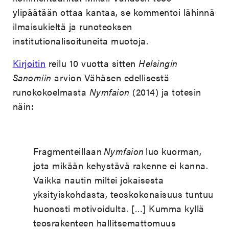
ylipäätään ottaa kantaa, se kommentoi lähinnä
ilmaisukieltä ja runoteoksen
institutionalisoituneita muotoja.
Kirjoitin
reilu 10 vuotta sitten
Helsingin
Sanomiin
arvion Vähäsen edellisestä
runokokoelmasta
Nymfaion
(2014) ja totesin
näin:
Fragmenteillaan
Nymfaion
luo kuorman,
jota mikään kehystävä rakenne ei kanna.
Vaikka nautin miltei jokaisesta
yksityiskohdasta, teoskokonaisuus tuntuu
huonosti motivoidulta. […] Kumma kyllä
teosrakenteen hallitsemattomuus