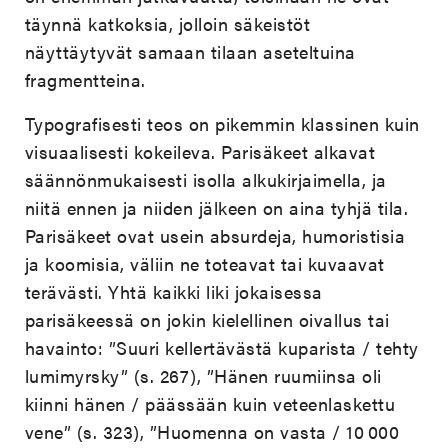
täynnä katkoksia, jolloin säkeistöt
näyttäytyvät samaan tilaan aseteltuina
fragmentteina.
Typografisesti teos on pikemmin klassinen kuin
visuaalisesti kokeileva. Parisäkeet alkavat
säännönmukaisesti isolla alkukirjaimella, ja
niitä ennen ja niiden jälkeen on aina tyhjä tila.
Parisäkeet ovat usein absurdeja, humoristisia
ja koomisia, väliin ne toteavat tai kuvaavat
terävästi. Yhtä kaikki liki jokaisessa
parisäkeessä on jokin kielellinen oivallus tai
havainto: ”Suuri kellertävästä kuparista / tehty
lumimyrsky” (s. 267), ”Hänen ruumiinsa oli
kiinni hänen / päässään kuin veteenlaskettu
vene” (s. 323), ”Huomenna on vasta / 10 000