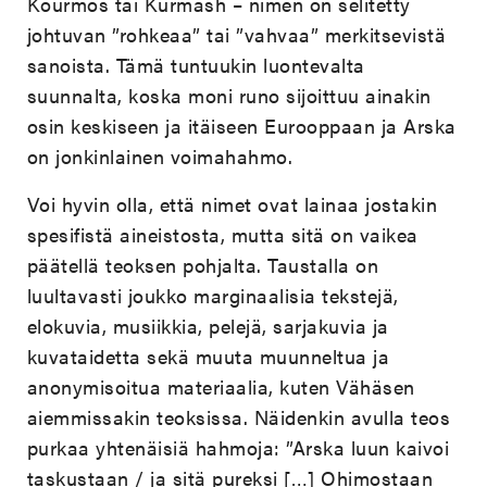
Kourmos tai Kurmash – nimen on selitetty
johtuvan ”rohkeaa” tai ”vahvaa” merkitsevistä
sanoista. Tämä tuntuukin luontevalta
suunnalta, koska moni runo sijoittuu ainakin
osin keskiseen ja itäiseen Eurooppaan ja Arska
on jonkinlainen voimahahmo.
Voi hyvin olla, että nimet ovat lainaa jostakin
spesifistä aineistosta, mutta sitä on vaikea
päätellä teoksen pohjalta. Taustalla on
luultavasti joukko marginaalisia tekstejä,
elokuvia, musiikkia, pelejä, sarjakuvia ja
kuvataidetta sekä muuta muunneltua ja
anonymisoitua materiaalia, kuten Vähäsen
aiemmissakin teoksissa. Näidenkin avulla teos
purkaa yhtenäisiä hahmoja: ”Arska luun kaivoi
taskustaan / ja sitä pureksi […] Ohimostaan