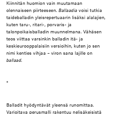
Kiinnitän huomion vain muutamaan
olennaiseen piirteeseen.
Ballaadia
voisi tutkia
taideballadin yleisrepertuaarin lisäksi alalajien,
kuten taru-, ritari-, porvaris- ja
talonpoikaisballadin muunnelmana. Vähäsen
teos viittaa varsinkin balladin itä- ja
keskieurooppalaisiin versioihin, kuten jo sen
nimi kenties vihjaa – viron sana lajille on
ballaad
.
*
Balladit hyödyntävät yleensä runomittaa.
Varioitava perusmalli rakentuu nelisäkeisistä