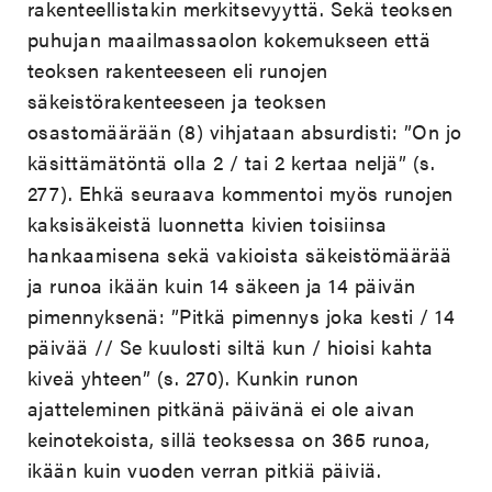
rakenteellistakin merkitsevyyttä. Sekä teoksen
puhujan maailmassaolon kokemukseen että
teoksen rakenteeseen eli runojen
säkeistörakenteeseen ja teoksen
osastomäärään (8) vihjataan absurdisti: ”On jo
käsittämätöntä olla 2 / tai 2 kertaa neljä” (s.
277). Ehkä seuraava kommentoi myös runojen
kaksisäkeistä luonnetta kivien toisiinsa
hankaamisena sekä vakioista säkeistömäärää
ja runoa ikään kuin 14 säkeen ja 14 päivän
pimennyksenä: ”Pitkä pimennys joka kesti / 14
päivää // Se kuulosti siltä kun / hioisi kahta
kiveä yhteen” (s. 270). Kunkin runon
ajatteleminen pitkänä päivänä ei ole aivan
keinotekoista, sillä teoksessa on 365 runoa,
ikään kuin vuoden verran pitkiä päiviä.