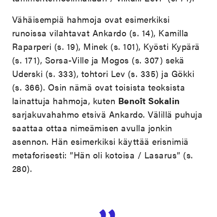
Vähäisempiä hahmoja ovat esimerkiksi
runoissa vilahtavat Ankardo (s. 14), Kamilla
Raparperi (s. 19), Minek (s. 101), Kyösti Kypärä
(s. 171), Sorsa-Ville ja Mogos (s. 307) sekä
Uderski (s. 333), tohtori Lev (s. 335) ja Gökki
(s. 366). Osin nämä ovat toisista teoksista
lainattuja hahmoja, kuten
Benoît Sokalin
sarjakuvahahmo etsivä Ankardo. Välillä puhuja
saattaa ottaa nimeämisen avulla jonkin
asennon. Hän esimerkiksi käyttää erisnimiä
metaforisesti: ”Hän oli kotoisa / Lasarus” (s.
280).