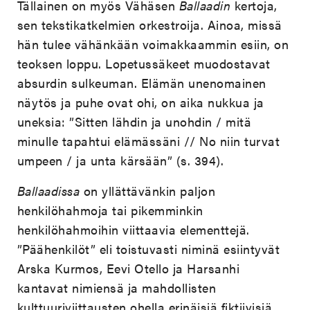
Tällainen on myös Vähäsen
Ballaadin
kertoja,
sen tekstikatkelmien orkestroija. Ainoa, missä
hän tulee vähänkään voimakkaammin esiin, on
teoksen loppu. Lopetussäkeet muodostavat
absurdin sulkeuman. Elämän unenomainen
näytös ja puhe ovat ohi, on aika nukkua ja
uneksia: ”Sitten lähdin ja unohdin / mitä
minulle tapahtui elämässäni // No niin turvat
umpeen / ja unta kärsään” (s. 394).
Ballaadissa
on yllättävänkin paljon
henkilöhahmoja tai pikemminkin
henkilöhahmoihin viittaavia elementtejä.
”Päähenkilöt” eli toistuvasti niminä esiintyvät
Arska Kurmos, Eevi Otello ja Harsanhi
kantavat nimiensä ja mahdollisten
kulttuuriviittausten ohella erinäisiä fiktiivisiä