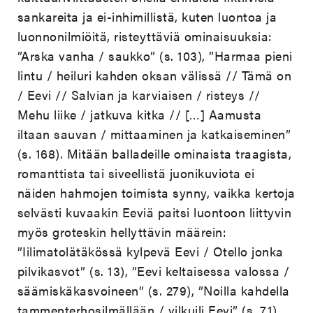
sankareita ja ei-inhimillistä, kuten luontoa ja
luonnonilmiöitä, risteyttäviä ominaisuuksia:
”Arska vanha / saukko” (s. 103), ”Harmaa pieni
lintu / heiluri kahden oksan välissä // Tämä on
/ Eevi // Salvian ja karviaisen / risteys //
Mehu liike / jatkuva kitka // […] Aamusta
iltaan sauvan / mittaaminen ja katkaiseminen”
(s. 168). Mitään balladeille ominaista traagista,
romanttista tai siveellistä juonikuviota ei
näiden hahmojen toimista synny, vaikka kertoja
selvästi kuvaakin Eeviä paitsi luontoon liittyvin
myös groteskin hellyttävin määrein:
”Iilimatolätäkössä kylpevä Eevi / Otello jonka
pilvikasvot” (s. 13), ”Eevi keltaisessa valossa /
säämiskäkasvoineen” (s. 279), ”Noilla kahdella
tammenterhosilmällään / vilkuili Eevi” (s. 71).