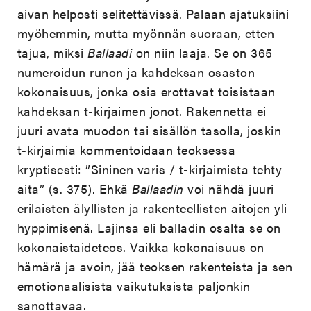
aivan helposti selitettävissä. Palaan ajatuksiini
myöhemmin, mutta myönnän suoraan, etten
tajua, miksi
Ballaadi
on niin laaja. Se on 365
numeroidun runon ja kahdeksan osaston
kokonaisuus, jonka osia erottavat toisistaan
kahdeksan t-kirjaimen jonot. Rakennetta ei
juuri avata muodon tai sisällön tasolla, joskin
t-kirjaimia kommentoidaan teoksessa
kryptisesti: ”Sininen varis / t-kirjaimista tehty
aita” (s. 375). Ehkä
Ballaadin
voi nähdä juuri
erilaisten älyllisten ja rakenteellisten aitojen yli
hyppimisenä. Lajinsa eli balladin osalta se on
kokonaistaideteos. Vaikka kokonaisuus on
hämärä ja avoin, jää teoksen rakenteista ja sen
emotionaalisista vaikutuksista paljonkin
sanottavaa.