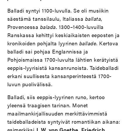
Balladi syntyi 1100-luvulla. Se oli musiikin
säestämä tanssilaulu, Italiassa
ballata
,
Provencessa
balada
. 1300–1400-luvuilla
Ranskassa kehittyi keskiaikaisten eeposten ja
kronikoiden pohjalta lyyrinen
ballade
. Kertova
balladi sai pohjaa Englannissa ja
Pohjoismaissa 1700-luvulta lähtien kerätyistä
eeppis-lyyrisistä kansanrunoista. Taideballadi
erkani suullisesta kansanperinteestä 1700-
luvun puolivälissä.
Balladi, siis eeppis-lyyrinen runo, kertoo
yleensä traagisen tarinan. Monet
maailmankirjallisuuden merkittävimmistä
taideballadeista syntyivät romantiikan aikana:
esimerkiksi
J. W. von Goethe
,
Friedrich