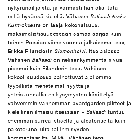
nykyrunoilijoista, ja varmasti hän olisi tätä
millä hyvänsä kielellä. Vähäsen
Ballaadi Arska
Kurmoksesta
on laaja kokonaisuus,
maksimalistisuudessaan samaa sarjaa kuin
toinen Poesian viime vuonna julkaisema teos,
Erkka Filanderin
Siemenholvi
. Itse asiassa
Vähäsen
Ballaadi
on nelisenkymmentä sivua
pidempi kuin Filanderin teos. Vähäsen
kokeellisuudessa painottuvat ajallemme
tyypillistä menetelmällisyyttä ja
yhteiskunnallisten kysymysten käsittelyä
vahvemmin vanhemman avantgarden piirteet ja
kielellinen ilmaisu itsessään –
Ballaadi
tuntuu
enemmän surrealistiselta ja aleatoriselta kuin
pakoterunoilulta tai ihmisyyden
kommentaarilta. Mikäli Vähäsen teos