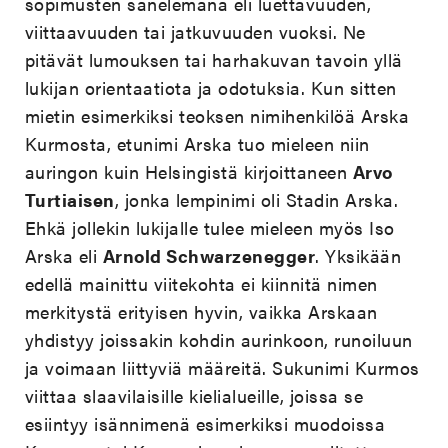
sopimusten sanelemana eli luettavuuden,
viittaavuuden tai jatkuvuuden vuoksi. Ne
pitävät lumouksen tai harhakuvan tavoin yllä
lukijan orientaatiota ja odotuksia. Kun sitten
mietin esimerkiksi teoksen nimihenkilöä Arska
Kurmosta, etunimi Arska tuo mieleen niin
auringon kuin Helsingistä kirjoittaneen
Arvo
Turtiaisen
, jonka lempinimi oli Stadin Arska.
Ehkä jollekin lukijalle tulee mieleen myös Iso
Arska eli
Arnold Schwarzenegger
.
Yksikään
edellä mainittu viitekohta ei kiinnitä nimen
merkitystä erityisen hyvin, vaikka Arskaan
yhdistyy joissakin kohdin aurinkoon, runoiluun
ja voimaan liittyviä määreitä. Sukunimi Kurmos
viittaa slaavilaisille kielialueille, joissa se
esiintyy isännimenä esimerkiksi muodoissa