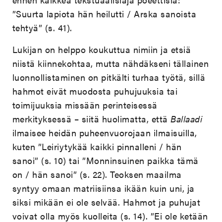
”Suurta lapiota hän heilutti / Arska sanoista
tehtyä” (s. 41).
Lukijan on helppo koukuttua nimiin ja etsiä
niistä kiinnekohtaa, mutta nähdäkseni tällainen
luonnollistaminen on pitkälti turhaa työtä, sillä
hahmot eivät muodosta puhujuuksia tai
toimijuuksia missään perinteisessä
merkityksessä – siitä huolimatta, että
Ballaadi
ilmaisee heidän puheenvuorojaan ilmaisuilla,
kuten ”Leiriytykää kaikki pinnalleni / hän
sanoi” (s. 10) tai ”Monninsuinen paikka tämä
on / hän sanoi” (s. 22). Teoksen maailma
syntyy omaan matriisiinsa ikään kuin uni, ja
siksi mikään ei ole selvää. Hahmot ja puhujat
voivat
olla myös kuolleita (s. 14). ”E
i ole ketään