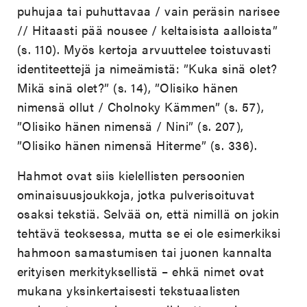
puhujaa tai puhuttavaa / vain peräsin narisee
// Hitaasti pää nousee / keltaisista aalloista”
(s. 110). Myös kertoja arvuuttelee toistuvasti
identiteettejä ja nimeämistä: ”Kuka sinä olet?
Mikä sinä olet?” (s. 14), ”Olisiko hänen
nimensä ollut / Cholnoky Kämmen” (s. 57),
”Olisiko hänen nimensä / Nini” (s. 207),
”Olisiko hänen nimensä Hiterme” (s. 336).
Hahmot ovat siis kielellisten persoonien
ominaisuusjoukkoja, jotka pulverisoituvat
osaksi tekstiä. Selvää on, että nimillä on jokin
tehtävä teoksessa, mutta se ei ole esimerkiksi
hahmoon samastumisen tai juonen kannalta
erityisen merkityksellistä – ehkä nimet ovat
mukana yksinkertaisesti tekstuaalisten