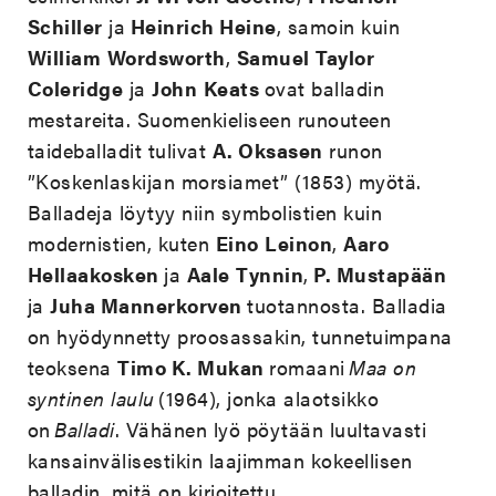
Schiller
ja
Heinrich Heine
, samoin kuin
William
Wordsworth
,
Samuel
Taylor
Coleridge
ja
John
Keats
ovat balladin
mestareita. Suomenkieliseen runouteen
taideballadit tulivat
A. Oksasen
runon
”Koskenlaskijan morsiamet” (1853) myötä.
Balladeja löytyy niin symbolistien kuin
modernistien, kuten
Eino
Leinon
,
Aaro
Hellaakosken
ja
Aale
Tynnin
,
P. Mustapään
ja
Juha Mannerkorven
tuotannosta. Balladia
on hyödynnetty proosassakin, tunnetuimpana
teoksena
Timo K. Mukan
romaani
Maa on
syntinen laulu
(1964), jonka alaotsikko
on
Balladi
. Vähänen lyö pöytään luultavasti
kansainvälisestikin laajimman kokeellisen
balladin, mitä on kirjoitettu.