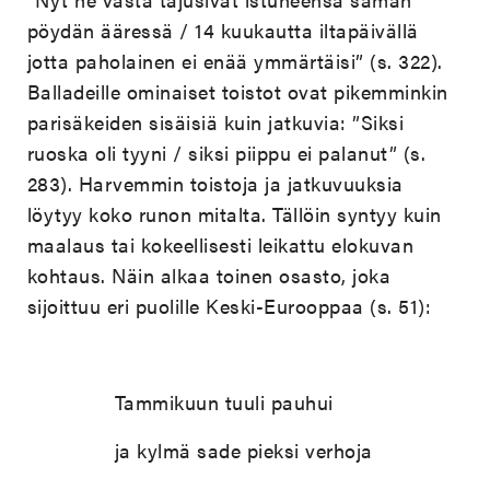
pöydän ääressä / 14 kuukautta iltapäivällä
jotta paholainen ei enää ymmärtäisi” (s. 322).
Balladeille ominaiset toistot ovat pikemminkin
parisäkeiden sisäisiä kuin jatkuvia: ”Siksi
ruoska oli tyyni / siksi piippu ei palanut” (s.
283). Harvemmin toistoja ja jatkuvuuksia
löytyy koko runon mitalta. Tällöin syntyy kuin
maalaus tai kokeellisesti leikattu elokuvan
kohtaus. Näin alkaa toinen osasto, joka
sijoittuu eri puolille Keski-Eurooppaa (s. 51):
Tammikuun tuuli pauhui
ja kylmä sade pieksi verhoja