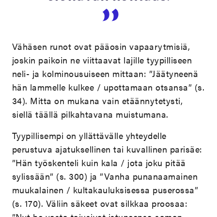
Vähäsen runot ovat pääosin vapaarytmisiä,
joskin paikoin ne viittaavat lajille tyypilliseen
neli- ja kolminousuiseen mittaan: ”Jäätyneenä
hän lammelle kulkee / upottamaan otsansa” (s.
34). Mitta on mukana vain etäännytetysti,
siellä täällä pilkahtavana muistumana.
Tyypillisempi on yllättävälle yhteydelle
perustuva ajatuksellinen tai kuvallinen parisäe:
”Hän työskenteli kuin kala / jota joku pitää
sylissään” (s. 300) ja ”Vanha punanaamainen
muukalainen / kultakauluksisessa puserossa”
(s. 170). Väliin säkeet ovat silkkaa proosaa:
”Nyt he vasta tajusivat istuneensa saman