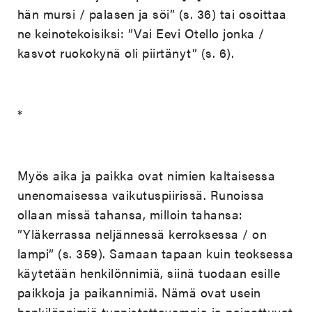
hän mursi / palasen ja söi” (s. 36) tai osoittaa
ne keinotekoisiksi: ”Vai Eevi Otello jonka /
kasvot ruokokynä oli piirtänyt” (s. 6).
*
Myös aika ja paikka ovat nimien kaltaisessa
unenomaisessa vaikutuspiirissä. Runoissa
ollaan missä tahansa, milloin tahansa:
”Yläkerrassa neljännessä kerroksessa / on
lampi” (s. 359). Samaan tapaan kuin teoksessa
käytetään henkilönnimiä, siinä tuodaan esille
paikkoja ja paikannimiä. Nämä ovat usein
henkilönnimiä tunnistettavampia ja painottuvat