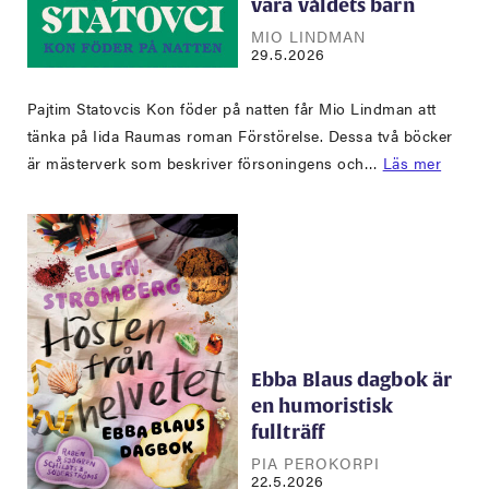
vara våldets barn
MIO LINDMAN
29.5.2026
Pajtim Statovcis Kon föder på natten får Mio Lindman att
tänka på Iida Raumas roman Förstörelse. Dessa två böcker
är mästerverk som beskriver försoningens och…
Läs mer
Ebba Blaus dagbok är
en humoristisk
fullträff
PIA PEROKORPI
22.5.2026