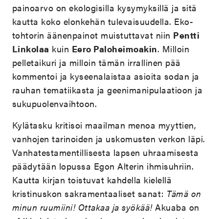
painoarvo on ekologisilla kysymyksillä ja sitä
kautta koko elonkehän tulevaisuudella. Eko-
tohtorin äänenpainot muistuttavat niin
Pentti
Linkolaa
kuin
Eero Paloheimoakin
. Milloin
pelletaikuri ja milloin tämän irrallinen pää
kommentoi ja kyseenalaistaa asioita sodan ja
rauhan tematiikasta ja geenimanipulaatioon ja
sukupuolenvaihtoon.
Kylätasku kritisoi maailman menoa myyttien,
vanhojen tarinoiden ja uskomusten verkon läpi.
Vanhatestamentillisesta lapsen uhraamisesta
päädytään lopussa Egon Alterin ihmisuhriin.
Kautta kirjan toistuvat kahdella kielellä
kristinuskon sakramentaaliset sanat:
Tämä on
minun ruumiini! Ottakaa ja syökää!
Akuaba on