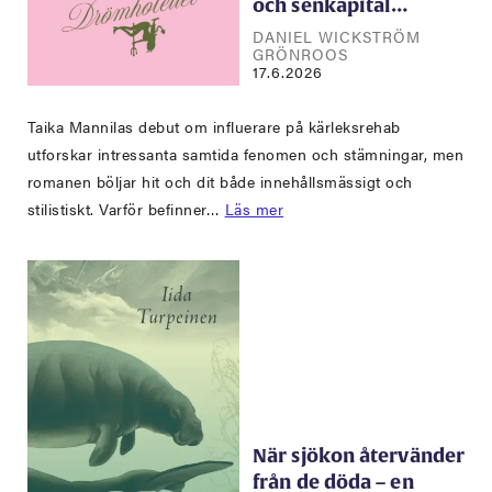
och senkapital…
DANIEL WICKSTRÖM
GRÖNROOS
17.6.2026
Taika Mannilas debut om influerare på kärleksrehab
utforskar intressanta samtida fenomen och stämningar, men
romanen böljar hit och dit både innehållsmässigt och
stilistiskt. Varför befinner…
Läs mer
När sjökon återvänder
från de döda – en