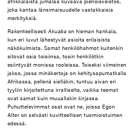
afrikkalaista jumalaa kuvaava pienoisveistos,
joka kantaa länsimaisuudelle vastakkaisia
merkityksiä.
Rakenteellisesti
Akuaba
on hieman hankala,
kun eri luvut lähestyvät asioita erilaisista
näkökulmista. Samat henkilöhahmot kuitenkin
sitovat osia toisiinsa, tosin henkilötkin
esiintyvät monissa rooleissa. Toiseksi viimeinen
jakso, jossa minäkertoja on kehitysapumatkalla
Afrikassa, pellenä sielläkin, tuntuu aivan eri
tyyliin kirjoitettuna irralliselta, vaikka teemat
ovat samat kuin muuallakin kirjassa.
Puhuttelevimmat osat ovat ne, joissa Egon
Alter on selvästi kuvitteellisen tuomioistuimen
edessä.