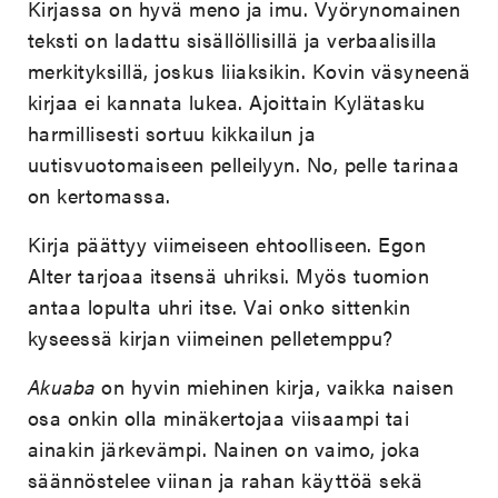
Kirjassa on hyvä meno ja imu. Vyörynomainen
teksti on ladattu sisällöllisillä ja verbaalisilla
merkityksillä, joskus liiaksikin. Kovin väsyneenä
kirjaa ei kannata lukea. Ajoittain Kylätasku
harmillisesti sortuu kikkailun ja
uutisvuotomaiseen pelleilyyn. No, pelle tarinaa
on kertomassa.
Kirja päättyy viimeiseen ehtoolliseen. Egon
Alter tarjoaa itsensä uhriksi. Myös tuomion
antaa lopulta uhri itse. Vai onko sittenkin
kyseessä kirjan viimeinen pelletemppu?
Akuaba
on hyvin miehinen kirja, vaikka naisen
osa onkin olla minäkertojaa viisaampi tai
ainakin järkevämpi. Nainen on vaimo, joka
säännöstelee viinan ja rahan käyttöä sekä