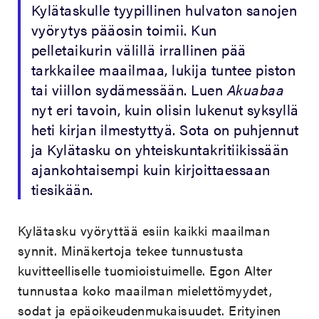
Kylätaskulle tyypillinen hulvaton sanojen
vyörytys pääosin toimii. Kun
pelletaikurin välillä irrallinen pää
tarkkailee maailmaa, lukija tuntee piston
tai viillon sydämessään. Luen
Akuabaa
nyt eri tavoin, kuin olisin lukenut syksyllä
heti kirjan ilmestyttyä. Sota on puhjennut
ja Kylätasku on yhteiskuntakritiikissään
ajankohtaisempi kuin kirjoittaessaan
tiesikään.
Kylätasku vyöryttää esiin kaikki maailman
synnit. Minäkertoja tekee tunnustusta
kuvitteelliselle tuomioistuimelle. Egon Alter
tunnustaa koko maailman mielettömyydet,
sodat ja epäoikeudenmukaisuudet. Erityinen