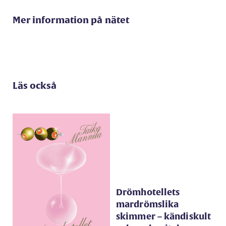
Mer information på nätet
Läs också
Drömhotellets
mardrömslika
skimmer – kändiskult