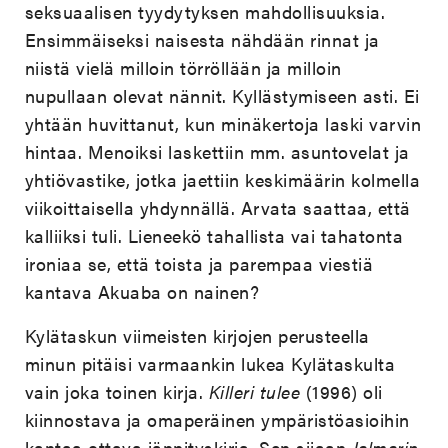
seksuaalisen tyydytyksen mahdollisuuksia.
Ensimmäiseksi naisesta nähdään rinnat ja
niistä vielä milloin törröllään ja milloin
nupullaan olevat nännit. Kyllästymiseen asti. Ei
yhtään huvittanut, kun minäkertoja laski varvin
hintaa. Menoiksi laskettiin mm. asuntovelat ja
yhtiövastike, jotka jaettiin keskimäärin kolmella
viikoittaisella yhdynnällä. Arvata saattaa, että
kalliiksi tuli. Lieneekö tahallista vai tahatonta
ironiaa se, että toista ja parempaa viestiä
kantava Akuaba on nainen?
Kylätaskun viimeisten kirjojen perusteella
minun pitäisi varmaankin lukea Kylätaskulta
vain joka toinen kirja.
Killeri tulee
(1996) oli
kiinnostava ja omaperäinen ympäristöasioihin
kantaa ottava jännityskirja. Sen sijaan
Jalmarin