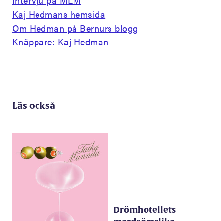
Intervju på MLM
Kaj Hedmans hemsida
Om Hedman på Bernurs blogg
Knäppare: Kaj Hedman
Läs också
Drömhotellets