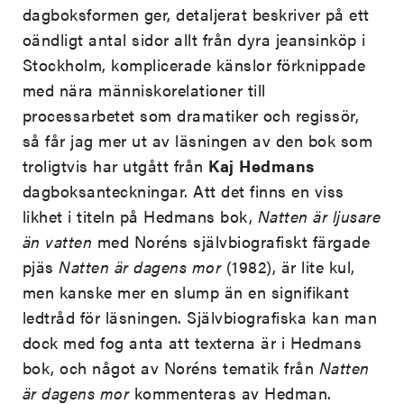
dagboksformen ger, detaljerat beskriver på ett
oändligt antal sidor allt från dyra jeansinköp i
Stockholm, komplicerade känslor förknippade
med nära människorelationer till
processarbetet som dramatiker och regissör,
så får jag mer ut av läsningen av den bok som
troligtvis har utgått från
Kaj
Hedmans
dagboksanteckningar. Att det finns en viss
likhet i titeln på Hedmans bok,
Natten är ljusare
än vatten
med Noréns självbiografiskt färgade
pjäs
Natten är dagens mor
(1982), är lite kul,
men kanske mer en slump än en signifikant
ledtråd för läsningen. Självbiografiska kan man
dock med fog anta att texterna är i Hedmans
bok, och något av Noréns tematik från
Natten
är dagens mor
kommenteras av Hedman.