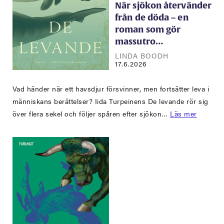
När sjökon återvänder
från de döda – en
roman som gör
massutro…
LINDA BOODH
17.6.2026
Vad händer när ett havsdjur försvinner, men fortsätter leva i
människans berättelser? Iida Turpeinens De levande rör sig
över flera sekel och följer spåren efter sjökon…
Läs mer