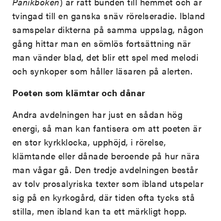
Panikboken
) är rätt bunden till hemmet och är
tvingad till en ganska snäv rörelseradie. Ibland
samspelar dikterna på samma uppslag, någon
gång hittar man en sömlös fortsättning när
man vänder blad, det blir ett spel med melodi
och synkoper som håller läsaren på alerten.
Poeten som klämtar och dånar
Andra avdelningen har just en sådan hög
energi, så man kan fantisera om att poeten är
en stor kyrkklocka, upphöjd, i rörelse,
klämtande eller dånade beroende på hur nära
man vågar gå. Den tredje avdelningen består
av tolv prosalyriska texter som ibland utspelar
sig på en kyrkogård, där tiden ofta tycks stå
stilla, men ibland kan ta ett märkligt hopp.