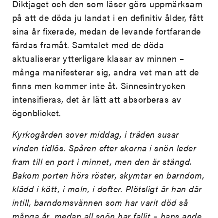
Diktjaget och den som läser görs uppmärksam
på att de döda ju landat i en definitiv ålder, fått
sina år fixerade, medan de levande fortfarande
färdas framåt. Samtalet med de döda
aktualiserar ytterligare klasar av minnen –
många manifesterar sig, andra vet man att de
finns men kommer inte åt. Sinnesintrycken
intensifieras, det är lätt att absorberas av
ögonblicket.
Kyrkogården sover middag, i träden susar
vinden tidlös. Spåren efter skorna i snön leder
fram till en port i minnet, men den är stängd.
Bakom porten hörs röster, skymtar en barndom,
klädd i kött, i moln, i dofter. Plötsligt är han där
intill, barndomsvännen som har varit död så
många år, medan all snön har fallit – hans ande,