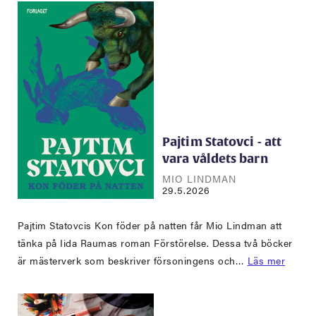
Pajtim Statovci - att
vara våldets barn
MIO LINDMAN
29.5.2026
Pajtim Statovcis Kon föder på natten får Mio Lindman att
tänka på Iida Raumas roman Förstörelse. Dessa två böcker
är mästerverk som beskriver försoningens och…
Läs mer