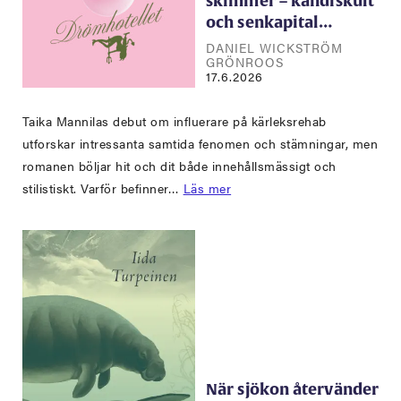
skimmer – kändiskult
och senkapital…
DANIEL WICKSTRÖM
GRÖNROOS
17.6.2026
Taika Mannilas debut om influerare på kärleksrehab
utforskar intressanta samtida fenomen och stämningar, men
romanen böljar hit och dit både innehållsmässigt och
stilistiskt. Varför befinner…
Läs mer
När sjökon återvänder