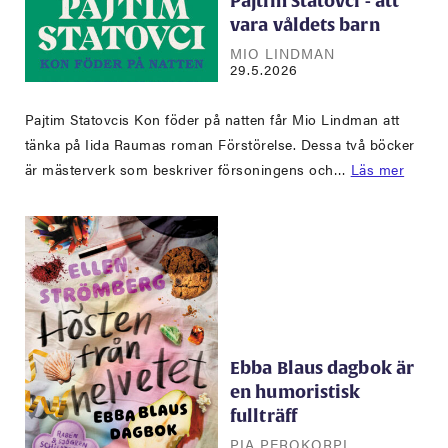
Pajtim Statovci - att
vara våldets barn
MIO LINDMAN
29.5.2026
Pajtim Statovcis Kon föder på natten får Mio Lindman att
tänka på Iida Raumas roman Förstörelse. Dessa två böcker
är mästerverk som beskriver försoningens och…
Läs mer
Ebba Blaus dagbok är
en humoristisk
fullträff
PIA PEROKORPI