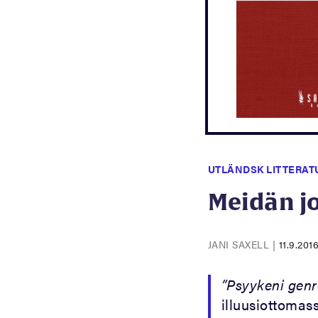
UTLÄNDSK LITTERAT
Meidän j
JANI SAXELL
|
11.9.201
”Psyykeni genr
illuusiottomas