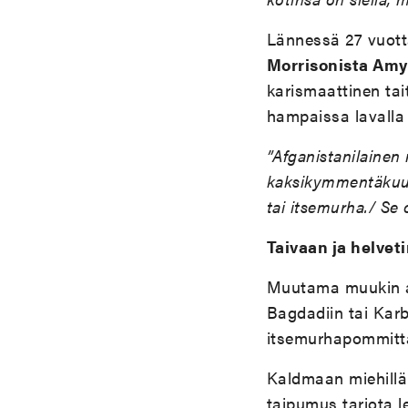
Lännessä 27 vuotta 
Morrisonista Am
karismaattinen tait
hampaissa lavalla 
”Afganistanilainen
kaksikymmentäkuus
tai itsemurha./ Se
Taivaan ja helveti
Muutama muukin aa
Bagdadiin tai Kar
itsemurhapommitta
Kaldmaan miehillä
taipumus tarjota le