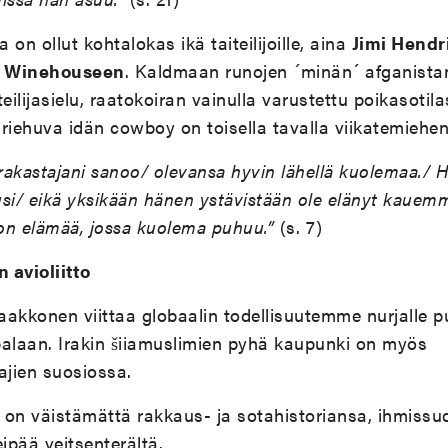
on ollut kohtalokas ikä taiteilijoille, aina
Jimi Hendr
y Winehouseen
. Kaldmaan runojen ´minän´ afganistan
eilijasielu, raatokoiran vainulla varustettu poikasotilas
riehuva idän cowboy on toisella tavalla viikatemiehen 
 rakastajani sanoo/ olevansa hyvin lähellä kuolemaa./ 
i/ eikä yksikään hänen ystävistään ole elänyt kauemm
 on elämää, jossa kuolema puhuu.”
(s. 7)
n avioliitto
kkonen viittaa globaalin todellisuutemme nurjalle pu
balaan. Irakin šiiamuslimien pyhä kaupunki on myös
jien suosiossa.
 on väistämättä rakkaus- ja sotahistoriansa, ihmissu
ipää veitsenterältä.