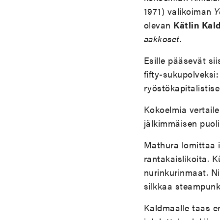
1971) valikoiman
Y
olevan
Kätlin Ka
aakkoset
.
Esille pääsevät si
fifty-sukupolveksi
ryöstökapitalistis
Kokoelmia vertailem
jälkimmäisen puol
Mathura lomittaa i
rantakaislikoita. 
nurinkurinmaat. Ni
silkkaa steampunk
Kaldmaalle taas eroo