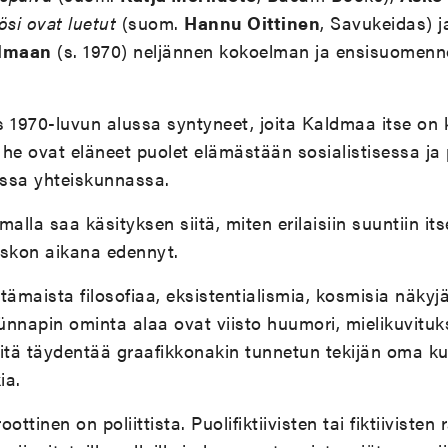
ösi ovat luetut
(suom.
Hannu Oittinen
, Savukeidas) j
ldmaan
(s. 1970) neljännen kokoelman ja ensisuomen
is 1970-luvun alussa syntyneet, joita Kaldmaa itse on 
: he ovat eläneet puolet elämästään sosialistisessa ja
essa yhteiskunnassa.
alla saa käsityksen siitä, miten erilaisiin suuntiin it
iskon aikana edennyt.
tämaista filosofiaa, eksistentialismia, kosmisia näky
Künnapin ominta alaa ovat viisto huumori, mielikuvituk
itä täydentää graafikkonakin tunnetun tekijän oma ku
ia.
ttinen on poliittista. Puolifiktiivisten tai fiktiivisten 