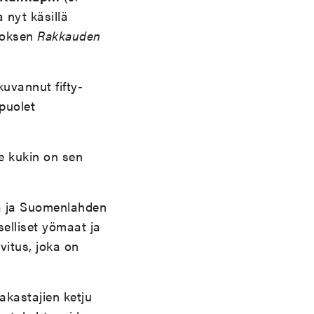
a nyt käsillä
noksen
Rakkauden
kuvannut fifty-
 puolet
se kukin on sen
jä ja Suomenlahden
selliset yömaat ja
vitus, joka on
rakastajien ketju