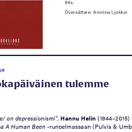
94s.
Översättare: Anniina Ljokkoi
UR
okapäiväinen tulemme
6
e/ on depressionismi”
,
Hannu Helin
(1944–2015) 
sa
A Human Been
-runoelmassaan (Pulvis & Umbr