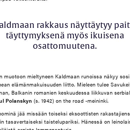
aldmaan rakkaus näyttäytyy pait
täyttymyksenä myös ikuisena
osattomuutena.
n muotoon mieltyneen Kaldmaan runoissa näkyy sosi
ean elämänmakuisuuden liitto. Mieleen tulee Savukei
man, Balkanin romanien keskuudessa liikkuvan serbia
ul Polanskyn
(s. 1942) on the road -meininki.
minä jää missään toiseksi eksoottisten rakastajiensa
 tasavertaiseksi taistelupariksi. Hänessä on leinolai
riläistä arpista lemmensoturia.