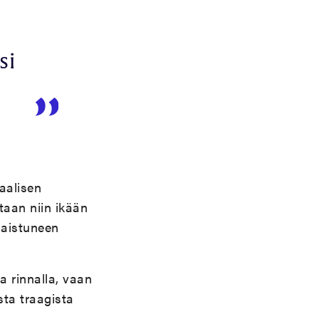
si
aalisen
taan niin ikään
laistuneen
 rinnalla, vaan
sta traagista