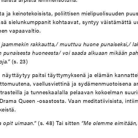
ta ja keinotekoisista, poliittisen mielipuolisuuden puu
issä sielunkumppanit kohtaavat, syntyy väistämättä uu
nen vapaavaltio.
jaammekin rakkautta,/ muuttuu huone punaiseksi,/ lak
iin punaisesta huoneesta/ voi saada alkuaan mikään paha
oja.”
(s. 23)
näyttäytyy paitsi täyttymyksenä ja elämän kannatte
ttomuutena, vaellusviettinä ja sydämenmuotoisena a
ontrasteilla ja tunneskaalalla pelaavan kokoelman suu
 Drama Queen -osastosta. Vaan meditatiivisista, inti
keistä.
a opit uimaan.”
(s. 48) Tai sitten
”Me olemme eimitään,