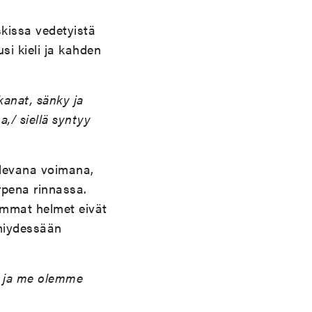
skissa vedetyistä
si kieli ja kahden
anat, sänky ja
,/ siellä syntyy
levana voimana,
rpena rinnassa.
rimmat helmet eivät
imiydessään
 ja me olemme