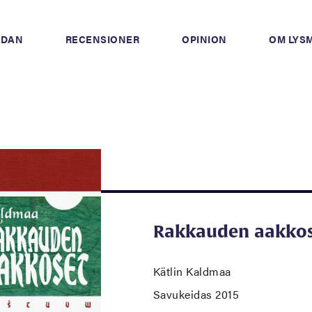
IDAN
RECENSIONER
OPINION
OM LYS
Rakkauden aakko
Kätlin Kaldmaa
Savukeidas 2015