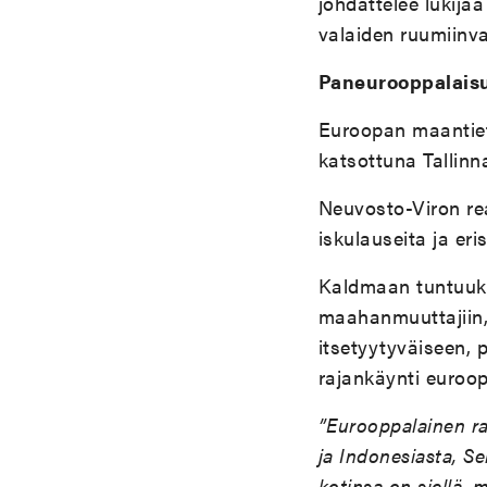
johdattelee lukija
valaiden ruumiinval
Paneurooppalais
Euroopan maantiete
katsottuna Tallinn
Neuvosto-Viron reaa
iskulauseita ja eri
Kaldmaan tuntuuki
maahanmuuttajiin, 
itsetyytyväiseen,
rajankäynti euroop
”Eurooppalainen rak
ja Indonesiasta, Se
kotinsa on siellä, 