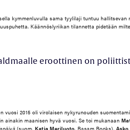
ella kymmenluvulla sama tyylilaji tuntuu hallitsevan 
isuuspuhetta. Käännöslyriikan tilannetta pidetään milte
aldmaalle eroottinen on poliittist
en vuosi 2015 oli virolaisen nykyrunouden suomentami
iin ainakin maanisen hyvä vuosi. Se toi mukanaan
Ma
ispäivä
(suom.
Katja Meriluoto
, Basam Books),
Asko