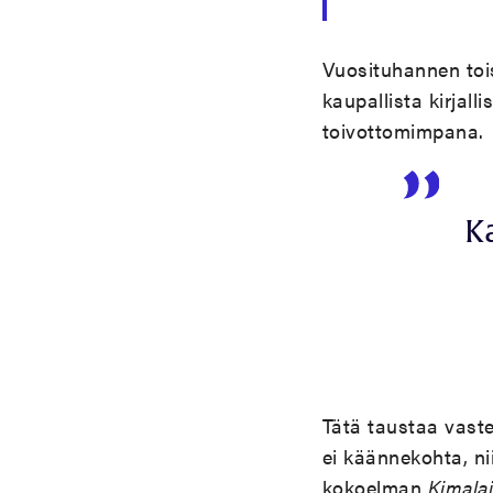
Vuosituhannen tois
kaupallista kirjall
toivottomimpana.
K
Tätä taustaa vast
ei käännekohta, n
kokoelman
Kimala