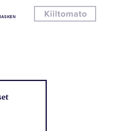
MASKEN
set