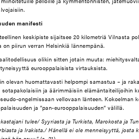
a miinoitetuille pelloille ja kymmentonnisten, jätemuov
vojaisiin.
uuden manifesti
ellinen keskipiste sijaitsee 20 kilometriä Vilnasta po
a on piirun verran Helsinkiä lännempänä.
litodellisuus olikin sitten jotain muuta: miehitysvalt
styneisyyttä eurooppalaisista virtauksista.
n olevan huomattavasti helpompi samastua – ja raka
sotapakolaisiin ja äärimmäisiin elämäntaiteilijoihin k
 pseudo-ongelmissaan vellovaan länteen. Kokoelman 
palaisuuden ja ”pan-eurooppalaisuuden” välillä.
astajani tulee/ Syyriasta ja Turkista, Marokosta ja Tun
rbiasta ja Irakista./ Hänellä ei ole menneisyyttä, josta 
missä hän asuu.”
(s. 21)