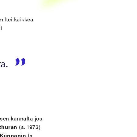
miltei kaikkea
i
a.
sen kannalta jos
thuran
(s. 1973)
 Künnapin
(s.