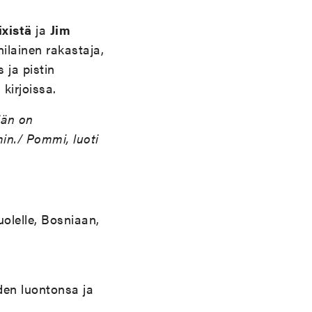
ixistä
ja
Jim
ilainen rakastaja,
 ja pistin
kirjoissa.
Hän on
in./ Pommi, luoti
olelle, Bosniaan,
den luontonsa ja