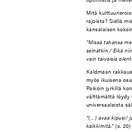
Mitä kulttuurierois
rajoista? Siellä m
kansalaisen kokoi
”Missä tahansa me 
seinätkin./ Eikä n
vain taivaisia olent
Kaldmaan rakkaus 
myös ikuisena osa
Paikoin jyrkillä k
välttämättä löydy
universaaleista sä
”(…) avaa kipusi/ j
kaikkimitä.”
(s. 20)