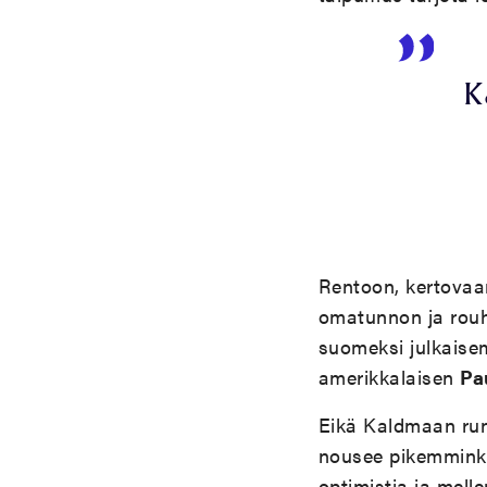
K
Rentoon, kertovaa
omatunnon ja rouh
suomeksi julkaise
amerikkalaisen
Pa
Eikä Kaldmaan runo
nousee pikemminkin
optimistia ja melle