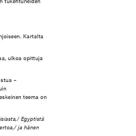
iin tukehtuneiden
hjoiseen. Kartalta
aa, ulkoa opittuja
stua –
uin
keskeinen teema on
isiasta,/ Egyptistä
kertoa,/ ja hänen