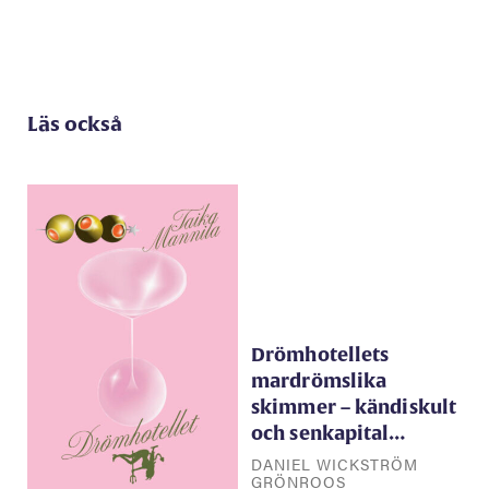
Läs också
Drömhotellets
mardrömslika
skimmer – kändiskult
och senkapital…
DANIEL WICKSTRÖM
GRÖNROOS