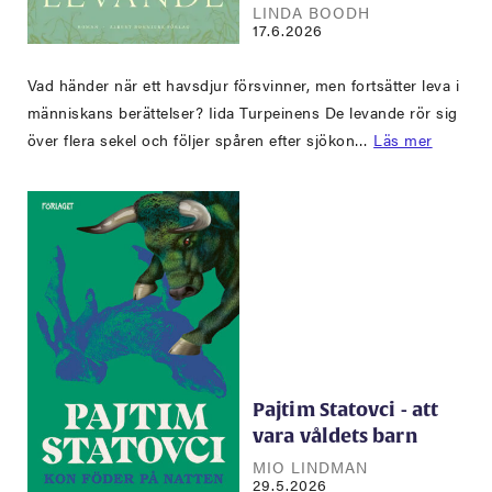
LINDA BOODH
17.6.2026
Vad händer när ett havsdjur försvinner, men fortsätter leva i
människans berättelser? Iida Turpeinens De levande rör sig
över flera sekel och följer spåren efter sjökon…
Läs mer
Pajtim Statovci - att
vara våldets barn
MIO LINDMAN
29.5.2026