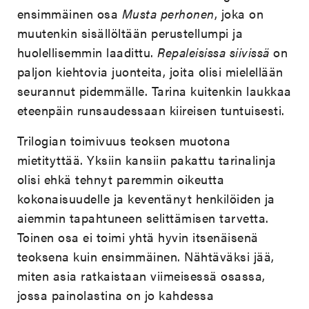
ensimmäinen osa
Musta perhonen
, joka on
muutenkin sisällöltään perustellumpi ja
huolellisemmin laadittu.
Repaleisissa siivissä
on
paljon kiehtovia juonteita, joita olisi mielellään
seurannut pidemmälle. Tarina kuitenkin laukkaa
eteenpäin runsaudessaan kiireisen tuntuisesti.
Trilogian toimivuus teoksen muotona
mietityttää. Yksiin kansiin pakattu tarinalinja
olisi ehkä tehnyt paremmin oikeutta
kokonaisuudelle ja keventänyt henkilöiden ja
aiemmin tapahtuneen selittämisen tarvetta.
Toinen osa ei toimi yhtä hyvin itsenäisenä
teoksena kuin ensimmäinen. Nähtäväksi jää,
miten asia ratkaistaan viimeisessä osassa,
jossa painolastina on jo kahdessa