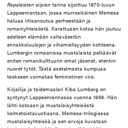
Repaleisten siipien
tarina sijoittuu 1970-luvun
Lappeenrantaan, jossa murrosikäinen Memesa
haluaa irtisanoutua perheestään ja
romaniyhteisöstä. Karattuaan kotoa hän joutuu
edelleen elämään valtaväestön
ennakkoluulojen ja vihamielisyyden kohteena.
Lumbergin romaanissa mustalaista pelkäävät
eniten romanikulttuurin omat jäsenet, etenkin
nuoret tytöt. Tästä asetelmasta kumpuaa
teokseen voimakas feministinen vire.
Kirjailija ja taidemaalari Kiba Lumberg on
syntynyt Lappeenrannassa vuonna 1956. Hän
lähti kotoaan ja mustalaisyhteisöstä
kolmetoistavuotiaana. Memesa-trilogiassa
mustalaisyhteisöä ja sen arvoja kuvataan