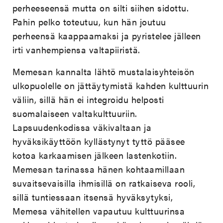
perheeseensä mutta on silti siihen sidottu.
Pahin pelko toteutuu, kun hän joutuu
perheensä kaappaamaksi ja pyristelee jälleen
irti vanhempiensa valtapiiristä.
Memesan kannalta lähtö mustalaisyhteisön
ulkopuolelle on jättäytymistä kahden kulttuurin
väliin, sillä hän ei integroidu helposti
suomalaiseen valtakulttuuriin.
Lapsuudenkodissa väkivaltaan ja
hyväksikäyttöön kyllästynyt tyttö pääsee
kotoa karkaamisen jälkeen lastenkotiin.
Memesan tarinassa hänen kohtaamillaan
suvaitsevaisilla ihmisillä on ratkaiseva rooli,
sillä tuntiessaan itsensä hyväksytyksi,
Memesa vähitellen vapautuu kulttuurinsa