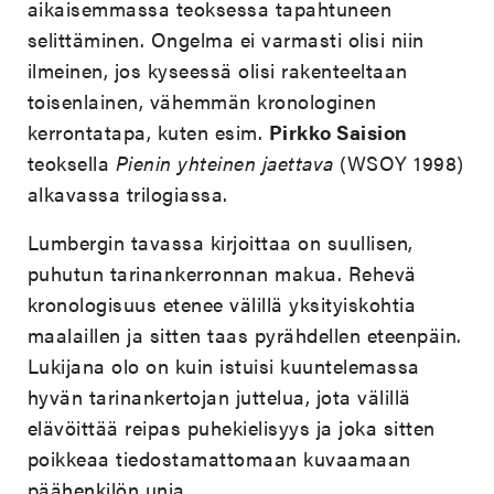
aikaisemmassa teoksessa tapahtuneen
selittäminen. Ongelma ei varmasti olisi niin
ilmeinen, jos kyseessä olisi rakenteeltaan
toisenlainen, vähemmän kronologinen
kerrontatapa, kuten esim.
Pirkko Saision
teoksella
Pienin yhteinen jaettava
(WSOY 1998)
alkavassa trilogiassa.
Lumbergin tavassa kirjoittaa on suullisen,
puhutun tarinankerronnan makua. Rehevä
kronologisuus etenee välillä yksityiskohtia
maalaillen ja sitten taas pyrähdellen eteenpäin.
Lukijana olo on kuin istuisi kuuntelemassa
hyvän tarinankertojan juttelua, jota välillä
elävöittää reipas puhekielisyys ja joka sitten
poikkeaa tiedostamattomaan kuvaamaan
päähenkilön unia.