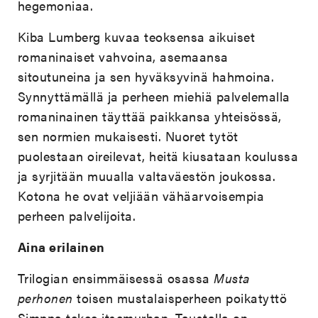
hegemoniaa.
Kiba Lumberg kuvaa teoksensa aikuiset
romaninaiset vahvoina, asemaansa
sitoutuneina ja sen hyväksyvinä hahmoina.
Synnyttämällä ja perheen miehiä palvelemalla
romaninainen täyttää paikkansa yhteisössä,
sen normien mukaisesti. Nuoret tytöt
puolestaan oireilevat, heitä kiusataan koulussa
ja syrjitään muualla valtaväestön joukossa.
Kotona he ovat veljiään vähäarvoisempia
perheen palvelijoita.
Aina erilainen
Trilogian ensimmäisessä osassa
Musta
perhonen
toisen mustalaisperheen poikatyttö
Simppa tekee itsemurhan. Taustalla on