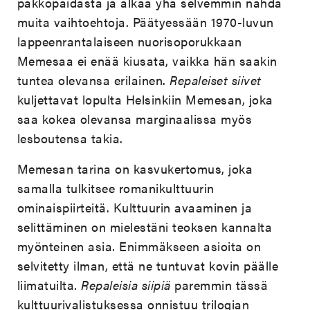
pakkopaidasta ja alkaa yhä selvemmin nähdä
muita vaihtoehtoja. Päätyessään 1970-luvun
lappeenrantalaiseen nuorisoporukkaan
Memesaa ei enää kiusata, vaikka hän saakin
tuntea olevansa erilainen.
Repaleiset siivet
kuljettavat lopulta Helsinkiin Memesan, joka
saa kokea olevansa marginaalissa myös
lesboutensa takia.
Memesan tarina on kasvukertomus, joka
samalla tulkitsee romanikulttuurin
ominaispiirteitä. Kulttuurin avaaminen ja
selittäminen on mielestäni teoksen kannalta
myönteinen asia. Enimmäkseen asioita on
selvitetty ilman, että ne tuntuvat kovin päälle
liimatuilta.
Repaleisia siipiä
paremmin tässä
kulttuurivalistuksessa onnistuu trilogian