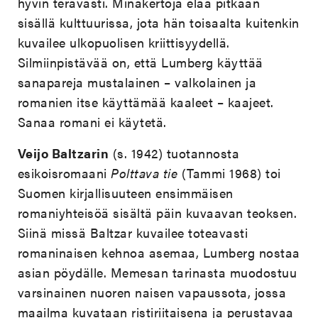
hyvin terävästi. Minäkertoja elää pitkään
sisällä kulttuurissa, jota hän toisaalta kuitenkin
kuvailee ulkopuolisen kriittisyydellä.
Silmiinpistävää on, että Lumberg käyttää
sanapareja mustalainen – valkolainen ja
romanien itse käyttämää kaaleet – kaajeet.
Sanaa romani ei käytetä.
Veijo Baltzarin
(s. 1942) tuotannosta
esikoisromaani
Polttava tie
(Tammi 1968) toi
Suomen kirjallisuuteen ensimmäisen
romaniyhteisöä sisältä päin kuvaavan teoksen.
Siinä missä Baltzar kuvailee toteavasti
romaninaisen kehnoa asemaa, Lumberg nostaa
asian pöydälle. Memesan tarinasta muodostuu
varsinainen nuoren naisen vapaussota, jossa
maailma kuvataan ristiriitaisena ja perustavaa