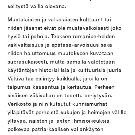
selitystä vailla olevana.
Mustalaisten ja valkolaisten kulttuurit tai
niiden jäsenet eivät ole mustavalkoisesti joko
hyviä tai pahoja. Teoksen romaniperheiden
väkivaltaisuus ja epätasa-arvoisuus sekä
niiden haluttomuus muutokseen kuvataan
suorasukaisesti, mutta samalla valotetaan
käytäntöjen historiallisia ja kulttuurisia juuria.
Väkivaltaa esiintyy kaikkialla, ja sillä on
taipumus kasaantua ja kertautua. Perheen
sisäisen väkivallan on todettu periytyvän.
Verikosto ja niin kutsutut kunniamurhat
ylläpitävät perheistä sukujen ja heimojen välille
yltävää, naisten ja lasten ihmisoikeuksia
polkevaa patriarkaalisen vallankäytön