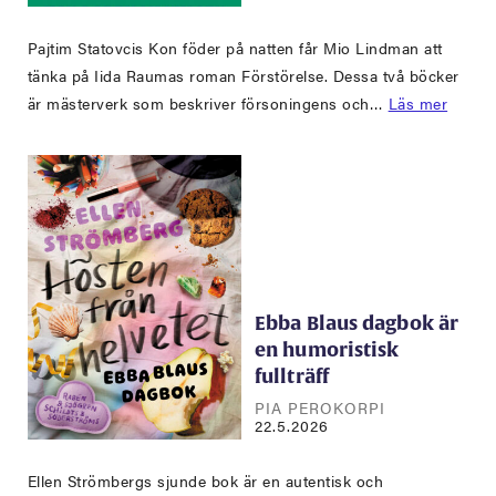
Pajtim Statovcis Kon föder på natten får Mio Lindman att
tänka på Iida Raumas roman Förstörelse. Dessa två böcker
är mästerverk som beskriver försoningens och…
Läs mer
Ebba Blaus dagbok är
en humoristisk
fullträff
PIA PEROKORPI
22.5.2026
Ellen Strömbergs sjunde bok är en autentisk och