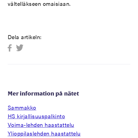
vältelläkseen omaisiaan.
Dela artikeln:
Mer information på nätet
Sammakko
HS kirjallisuuspalkinto
Voima-lehden haastattelu
Ylioppilaslehden haastattelu