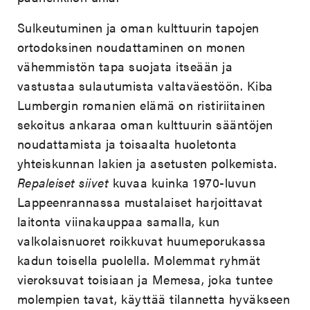
Sulkeutuminen ja oman kulttuurin tapojen
ortodoksinen noudattaminen on monen
vähemmistön tapa suojata itseään ja
vastustaa sulautumista valtaväestöön. Kiba
Lumbergin romanien elämä on ristiriitainen
sekoitus ankaraa oman kulttuurin sääntöjen
noudattamista ja toisaalta huoletonta
yhteiskunnan lakien ja asetusten polkemista.
Repaleiset siivet
kuvaa kuinka 1970-luvun
Lappeenrannassa mustalaiset harjoittavat
laitonta viinakauppaa samalla, kun
valkolaisnuoret roikkuvat huumeporukassa
kadun toisella puolella. Molemmat ryhmät
vieroksuvat toisiaan ja Memesa, joka tuntee
molempien tavat, käyttää tilannetta hyväkseen