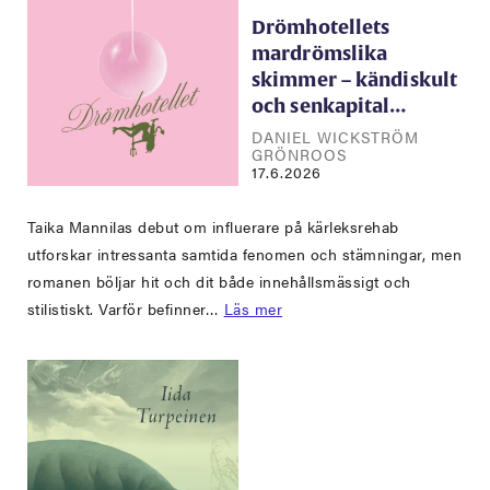
Drömhotellets
mardrömslika
skimmer – kändiskult
och senkapital…
DANIEL WICKSTRÖM
GRÖNROOS
17.6.2026
Taika Mannilas debut om influerare på kärleksrehab
utforskar intressanta samtida fenomen och stämningar, men
romanen böljar hit och dit både innehållsmässigt och
stilistiskt. Varför befinner…
Läs mer