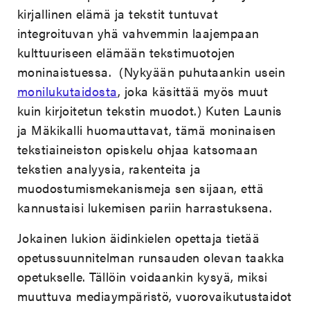
kirjallinen elämä ja tekstit tuntuvat
integroituvan yhä vahvemmin laajempaan
kulttuuriseen elämään tekstimuotojen
moninaistuessa. (Nykyään puhutaankin usein
monilukutaidosta
, joka käsittää myös muut
kuin kirjoitetun tekstin muodot.) Kuten Launis
ja Mäkikalli huomauttavat, tämä moninaisen
tekstiaineiston opiskelu ohjaa katsomaan
tekstien analyysia, rakenteita ja
muodostumismekanismeja sen sijaan, että
kannustaisi lukemisen pariin harrastuksena.
Jokainen lukion äidinkielen opettaja tietää
opetussuunnitelman runsauden olevan taakka
opetukselle. Tällöin voidaankin kysyä, miksi
muuttuva mediaympäristö, vuorovaikutustaidot