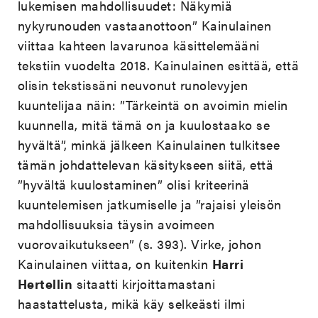
lukemisen mahdollisuudet: Näkymiä
nykyrunouden vastaanottoon” Kainulainen
viittaa kahteen lavarunoa käsittelemääni
tekstiin vuodelta 2018. Kainulainen esittää, että
olisin tekstissäni neuvonut runolevyjen
kuuntelijaa näin: ”Tärkeintä on avoimin mielin
kuunnella, mitä tämä on ja kuulostaako se
hyvältä”, minkä jälkeen Kainulainen tulkitsee
tämän johdattelevan käsitykseen siitä, että
”hyvältä kuulostaminen” olisi kriteerinä
kuuntelemisen jatkumiselle ja ”rajaisi yleisön
mahdollisuuksia täysin avoimeen
vuorovaikutukseen” (s. 393). Virke, johon
Kainulainen viittaa, on kuitenkin
Harri
Hertellin
sitaatti kirjoittamastani
haastattelusta, mikä käy selkeästi ilmi