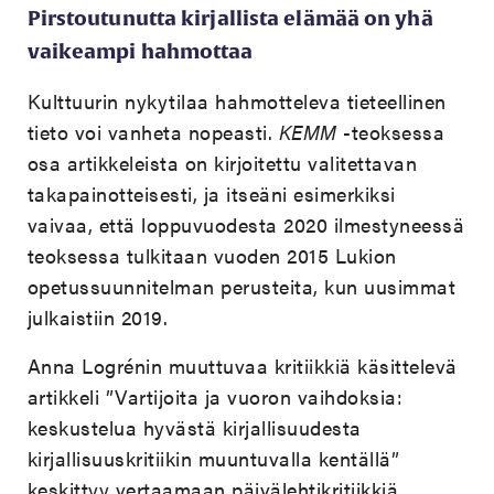
Pirstoutunutta kirjallista elämää on yhä
vaikeampi hahmottaa
Kulttuurin nykytilaa hahmotteleva tieteellinen
tieto voi vanheta nopeasti.
KEMM
-teoksessa
osa artikkeleista on kirjoitettu valitettavan
takapainotteisesti, ja itseäni esimerkiksi
vaivaa, että loppuvuodesta 2020 ilmestyneessä
teoksessa tulkitaan vuoden 2015 Lukion
opetussuunnitelman perusteita, kun uusimmat
julkaistiin 2019.
Anna Logrénin muuttuvaa kritiikkiä käsittelevä
artikkeli ”Vartijoita ja vuoron vaihdoksia:
keskustelua hyvästä kirjallisuudesta
kirjallisuuskritiikin muuntuvalla kentällä”
keskittyy vertaamaan päivälehtikritiikkiä