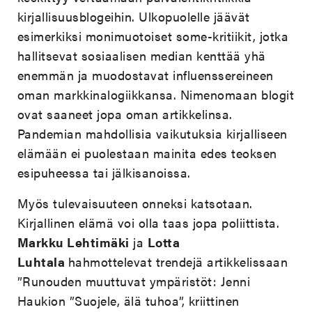
kirjallisuusblogeihin. Ulkopuolelle jäävät
esimerkiksi monimuotoiset some-kritiikit, jotka
hallitsevat sosiaalisen median kenttää yhä
enemmän ja muodostavat influenssereineen
oman markkinalogiikkansa. Nimenomaan blogit
ovat saaneet jopa oman artikkelinsa.
Pandemian mahdollisia vaikutuksia kirjalliseen
elämään ei puolestaan mainita edes teoksen
esipuheessa tai jälkisanoissa.
Myös tulevaisuuteen onneksi katsotaan.
Kirjallinen elämä voi olla taas jopa poliittista.
Markku Lehtimäki
ja
Lotta
Luhtala
hahmottelevat trendejä artikkelissaan
”Runouden muuttuvat ympäristöt: Jenni
Haukion ”Suojele, älä tuhoa”, kriittinen