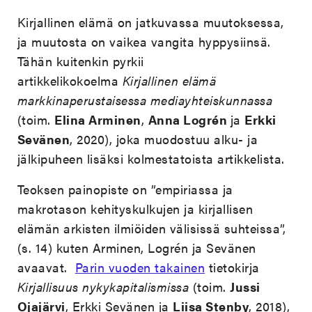
Kirjallinen elämä on jatkuvassa muutoksessa,
ja muutosta on vaikea vangita hyppysiinsä.
Tähän kuitenkin pyrkii
artikkelikokoelma
Kirjallinen elämä
markkinaperustaisessa mediayhteiskunnassa
(toim.
Elina Arminen
,
Anna Logrén
ja
Erkki
Sevänen
, 2020), joka muodostuu alku- ja
jälkipuheen lisäksi kolmestatoista artikkelista.
Teoksen painopiste on ”empiriassa ja
makrotason kehityskulkujen ja kirjallisen
elämän arkisten ilmiöiden välisissä suhteissa”,
(s. 14) kuten Arminen, Logrén ja Sevänen
avaavat.
Parin vuoden takainen
tietokirja
Kirjallisuus nykykapitalismissa
(toim.
Jussi
Ojajärvi
, Erkki Sevänen ja
Liisa Stenby
, 2018),