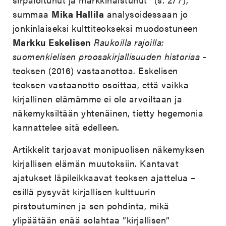
summaa
Mika Hallila
analysoidessaan jo
jonkinlaiseksi kulttiteokseksi muodostuneen
Markku Eskelisen
Raukoilla rajoilla:
suomenkielisen proosakirjallisuuden historiaa
-
teoksen (2016) vastaanottoa. Eskelisen
teoksen vastaanotto osoittaa, että vaikka
kirjallinen elämämme ei ole arvoiltaan ja
näkemyksiltään yhtenäinen, tietty hegemonia
kannattelee sitä edelleen.
Artikkelit tarjoavat monipuolisen näkemyksen
kirjallisen elämän muutoksiin. Kantavat
ajatukset läpileikkaavat teoksen ajattelua –
esillä pysyvät kirjallisen kulttuurin
pirstoutuminen ja sen pohdinta, mikä
ylipäätään enää solahtaa ”kirjallisen”