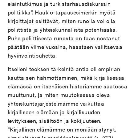
eläintutkimus ja turkistarhausdiskurssin
politiikka”. Haukio-tapausesimerkin myötä
kirjoittajat esittävät, miten runolla voi olla
poliittista ja yhteiskunnallista potentiaalia.
Puhe poliittisesta runosta on taas nostanut
päätään viime vuosina, haastaen vallitsevaa
hyvinvointipuhetta.
Itselleni teoksen tärkeintä antia oli empirian
kautta sen hahmottaminen, mikä kirjallisessa
elämässä on itsenäisen historiamme saatossa
muuttunut, ja miten muutoksessa oleva
yhteiskuntajärjestelmämme vaikuttaa
kirjalliseen elämään ja kirjallisuuden
levitykseen, sisältöön ja kokijuuteen.
”Kirjallinen elämämme on moniäänistynyt,
sirpaloitunut ja markkinaistunut” (s. 277),