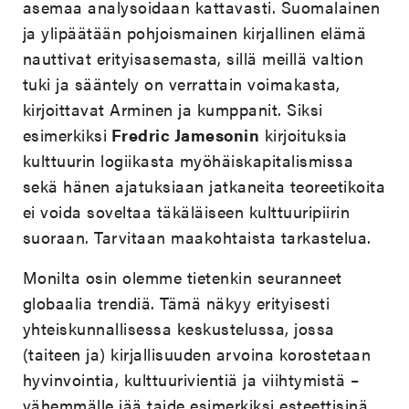
asemaa analysoidaan kattavasti. Suomalainen
ja ylipäätään pohjoismainen kirjallinen elämä
nauttivat erityisasemasta, sillä meillä valtion
tuki ja sääntely on verrattain voimakasta,
kirjoittavat Arminen ja kumppanit. Siksi
esimerkiksi
Fredric Jamesonin
kirjoituksia
kulttuurin logiikasta myöhäiskapitalismissa
sekä hänen ajatuksiaan jatkaneita teoreetikoita
ei voida soveltaa täkäläiseen kulttuuripiirin
suoraan. Tarvitaan maakohtaista tarkastelua.
Monilta osin olemme tietenkin seuranneet
globaalia trendiä. Tämä näkyy erityisesti
yhteiskunnallisessa keskustelussa, jossa
(taiteen ja) kirjallisuuden arvoina korostetaan
hyvinvointia, kulttuurivientiä ja viihtymistä –
vähemmälle jää taide esimerkiksi esteettisinä