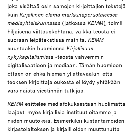
joka sisältää osin samojen kirjoittajien tekstejä
kuin
Kirjallinen elämä markkinaperustaisessa
mediayhteiskunnassa
(jatkossa
KEMM
), toimii
hiljaisena viittauskohtana, vaikka teosta ei
suoraan leipätekstissä mainita.
KEMM
suuntaakin huomionsa
Kirjallisuus
nykykapitalismissa
-teosta vahvemmin
digitalisaatioon ja mediaan. Tämän huomioon
ottaen on ehkä hieman yllättävääkin, että
teoksen kirjoittajajoukosta ei löydy yhtäkään
varsinaista viestinnän tutkijaa.
KEMM
esittelee mediafokuksestaan huolimatta
laajasti myös kirjallisia instituutioitamme ja
niiden muutoksia. Esimerkiksi kustantamoiden,
kirjastolaitoksen ja kirjailijoiden muuttunutta