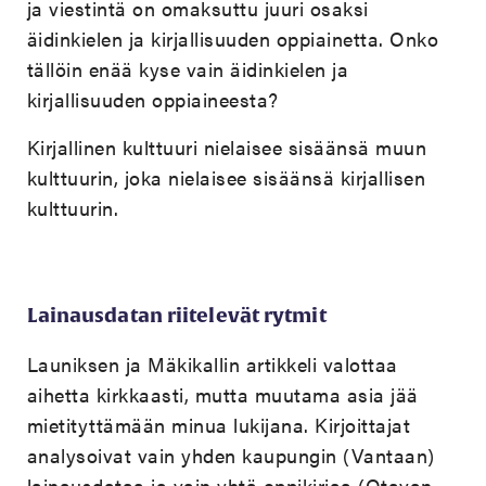
ja viestintä on omaksuttu juuri osaksi
äidinkielen ja kirjallisuuden oppiainetta. Onko
tällöin enää kyse vain äidinkielen ja
kirjallisuuden oppiaineesta?
Kirjallinen kulttuuri nielaisee sisäänsä muun
kulttuurin, joka nielaisee sisäänsä kirjallisen
kulttuurin.
Lainausdatan riitelevät rytmit
Launiksen ja Mäkikallin artikkeli valottaa
aihetta kirkkaasti, mutta muutama asia jää
mietityttämään minua lukijana. Kirjoittajat
analysoivat vain yhden kaupungin (Vantaan)
lainausdataa ja vain yhtä oppikirjaa (Otavan