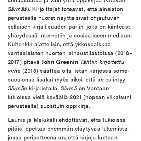
Särmää
). Kirjoittajat toteavat, että aineiston
perusteella nuoret näyttäisivät ohjautuvan
sellaisen kirjallisuuden pariin, joka on kiinteästi
yhteydessä internetiin ja sosiaaliseen mediaan.
Kuitenkin ajattelisin, että ykköspaikkaa
vantaalaisten nuorten lainaustilastoissa (2016–
2017) pitävä
John Greenin
Tähtiin kirjoitettu
virhe
(2013) saattaa olla listan kärjessä some-
suosionsa lisäksi myös siksi, että se esiintyy
Särmän
kirjalistalla.
Särmä
on Vantaan
lukioissa vielä keväällä 2021 (nopean vilkaisuni
perusteella) suosituin oppikirja.
Launis ja Mäkikalli ehdottavat, että lukioissa
pitäisi opettaa enemmän eläytyvää lukemista,
jossa periaatteena on, että kirjoja luetaan,