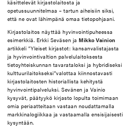
käsittelevät kirjastolaitosta ja
opetussuunnitelmaa – tartun aiheisiin siksi,
että ne ovat lähimpänä omaa tietopohjaani.
Kirjastolaitos näyttää hyvinvointipuheessa
esimerkkiä. Erkki Seväsen ja
Mikko Vainion
artikkeli ”Yleiset kirjastot: kansanvalistajasta
ja hyvinvointivaltion palvelulaitoksesta
tietoyhteiskunnan tavarataloksi ja hybridiseksi
kulttuurilaitokseksi”valottaa kiinnostavasti
kirjastolaitosten historiallista kehitystä
hyvinvointipalveluksi. Sevänen ja Vainio
kysyvät, päätyykö kirjasto lopulta toimimaan
omia periaatteitaan vastaan noudattamalla
markkinalogiikkaa ja vastaamalla ensisijaisesti
kysyntään.