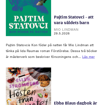
Pajtim Statovci - att
vara våldets barn
MIO LINDMAN
29.5.2026
Pajtim Statovcis Kon föder på natten får Mio Lindman att
tänka på Iida Raumas roman Förstörelse. Dessa två böcker
är mästerverk som beskriver försoningens och…
Läs mer
Ebba Blaus dagbok är