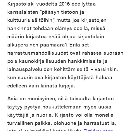
Kirjastolaki vuodelta 2016 edellyttää
kansalaisten ”pääsyn tietoon ja
kulttuurisisältöihin”, mutta jos kirjastojen
hankinnat tehdään elämys edellä, missä
määrin kirjastoa enää ohjaa kirjastolain
alkuperäinen päämäärä? Erilaiset
harrastusmahdollisuudet ovat rahassa suoraan
pois kaunokirjallisuuden hankkimiselta ja
lainauspalveluiden kehittämiseltä – varsinkin,
kun suurin osa kirjaston käyttäjistä haluaa
edelleen vain lainata kirjoja.
Asia on monisyinen, sillä toisaalta kirjaston
täytyy pystyä houkuttelemaan myös uusia
käyttäjiä ja nuoria. Kirjasto voi olla monelle
turvallinen paikka, olohuone ja harrastustila,
jota ei esimerkiksi kotoa löydy.
Tutkimusten