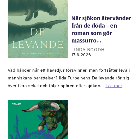
När sjökon återvänder
från de döda – en
roman som gör
massutro…
LINDA BOODH
17.6.2026
Vad händer när ett havsdjur försvinner, men fortsätter leva i
människans berättelser? Iida Turpeinens De levande rör sig
över flera sekel och följer spåren efter sjökon…
Läs mer