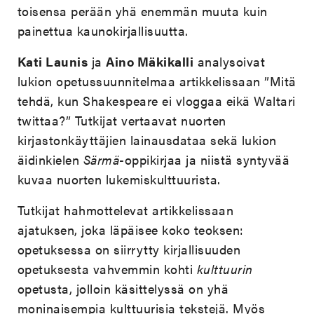
toisensa perään yhä enemmän muuta kuin
painettua kaunokirjallisuutta.
Kati Launis
ja
Aino Mäkikalli
analysoivat
lukion opetussuunnitelmaa artikkelissaan ”Mitä
tehdä, kun Shakespeare ei vloggaa eikä Waltari
twittaa?” Tutkijat vertaavat nuorten
kirjastonkäyttäjien lainausdataa sekä lukion
äidinkielen
Särmä
-oppikirjaa ja niistä syntyvää
kuvaa nuorten lukemiskulttuurista.
Tutkijat hahmottelevat artikkelissaan
ajatuksen, joka läpäisee koko teoksen:
opetuksessa on siirrytty kirjallisuuden
opetuksesta vahvemmin kohti
kulttuurin
opetusta, jolloin käsittelyssä on yhä
moninaisempia kulttuurisia tekstejä. Myös