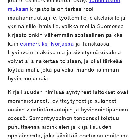
mukaan
kirjastolla on tärkeä rooli
maahanmuuttajille, työttömille, eläkeläisille ja
yksinäisille ihmisille, vaikka meillä Suomessa
kirjasto onkin vähemmän sosiaalinen paikka
kuin
esimerkiksi Norjassa
ja Tanskassa.
Hyvinvointinäkökulma ja sivistysnäkökulma
voivat siis nakertaa toisiaan, ja olisi tärkeää
löytää malli, joka palvelisi mahdollisimman
hyvin molempia.
Kirjallisuuden nimissä syntyneet laitokset ovat
moninaistuneet, levittäytyneet ja sulaneet
uusien viestintämuotojen ja hyvinvointipuheen
edessä. Samantyyppinen tendenssi toistuu
puhuttaessa äidinkielen ja kirjallisuuden
oppiaineesta, joka käsittää opetussuunnitelma