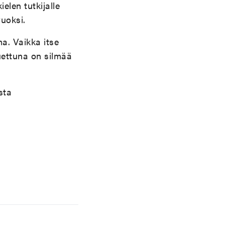
ielen tutkijalle
vuoksi.
a. Vaikka itse
uettuna on silmää
sta