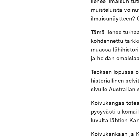
lienee ilmaisun tu
muisteluista voinu
ilmaisunäytteen? 
Tämä lienee turhaa
kohdennettu tarkk
muassa lähihistori
ja heidän omaisiaa
Teoksen lopussa on
historiallinen sel
sivulle Australian 
Koivukangas totea
pysyvästi ulkomail
luvulta lähtien Ka
Koivukankaan ja Ke