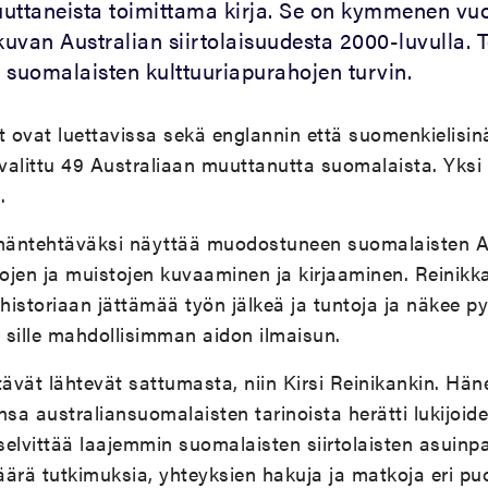
uttaneista toimittama kirja. Se on kymmenen vu
kuvan Australian siirtolaisuudesta 2000-luvulla. 
 suomalaisten kulttuuriapurahojen turvin.
tit ovat luettavissa sekä englannin että suomenkielisin
 valittu 49 Australiaan muuttanutta suomalaista. Yksi
.
ämäntehtäväksi näyttää muodostuneen suomalaisten A
jen ja muistojen kuvaaminen ja kirjaaminen. Reinikk
 historiaan jättämää työn jälkeä ja tuntoja ja näkee p
 sille mahdollisimman aidon ilmaisun.
ävät lähtevät sattumasta, niin Kirsi Reinikankin. Hä
nsa australiansuomalaisten tarinoista herätti lukijoid
 selvittää laajemmin suomalaisten siirtolaisten asuinpa
ärä tutkimuksia, yhteyksien hakuja ja matkoja eri puol