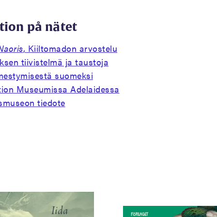
tion på nätet
Naoris
, Kiiltomadon arvostelu
ksen tiivistelmä ja taustoja
lmestymisestä suomeksi
tion Museumissa Adelaidessa
ismuseon tiedote