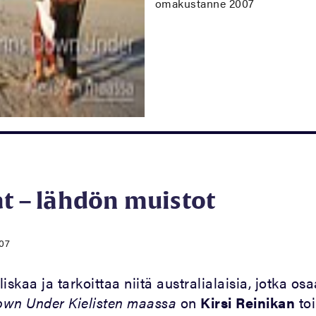
omakustanne 2007
at – lähdön muistot
007
liskaa ja tarkoittaa niitä australialaisia, jotka os
own Under Kielisten maassa
on
Kirsi Reinikan
to