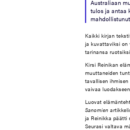
Australiaan mu
tulos ja antaa 
mahdollistunut
Kaikki kirjan teks
ja kuvattaviksi on
tarinansa ruotsiksi
Kirsi Reinikan el
muuttaneiden tunto
tavallisen ihmisen
vaivaa luodakseen
Luovat elämänteht
Sanomien
artikkeli
ja Reinikka päätti
Seurasi valtava mä