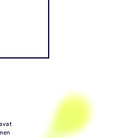
aavat
inen