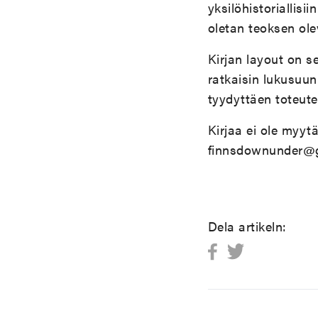
yksilöhistoriallisii
oletan teoksen ole
Kirjan layout on s
ratkaisin lukusuun
tyydyttäen toteute
Kirjaa ei ole myyt
finnsdownunder@g
Dela artikeln: