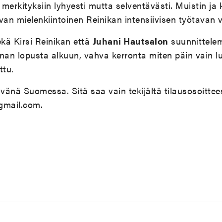
n merkityksiin lyhyesti mutta selventävästi. Muistin ja k
van mielenkiintoinen Reinikan intensiivisen työtavan 
ekä Kirsi Reinikan että
Juhani Hautsalon
suunnittelem
nan lopusta alkuun, vahva kerronta miten päin vain l
ttu.
ävänä Suomessa. Sitä saa vain tekijältä tilausosoittee
mail.com.