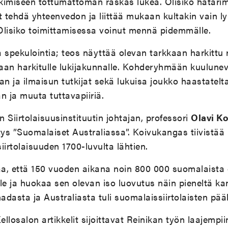
tkimiseen tottumattoman raskas lukea. Olisiko hatari
t tehdä yhteenvedon ja liittää mukaan kultakin vain l
Olisiko toimittamisessa voinut mennä pidemmälle.
 spekulointia; teos näyttää olevan tarkkaan harkittu 
aan harkitulle lukijakunnalle. Kohderyhmään kuulune
an ja ilmaisun tutkijat sekä lukuisa joukko haastatelt
n ja muuta tuttavapiiriä.
 Siirtolaisuusinstituutin johtajan, professori
Olavi K
vitys ”Suomalaiset Australiassa”. Koivukangas tiivistää
siirtolaisuuden 1700-luvulta lähtien.
a, että 150 vuoden aikana noin 800 000 suomalaista
le ja huokaa sen olevan iso luovutus näin pieneltä ka
nadasta ja Australiasta tuli suomalaissiirtolaisten pä
llosalon artikkelit sijoittavat Reinikan työn laajempii