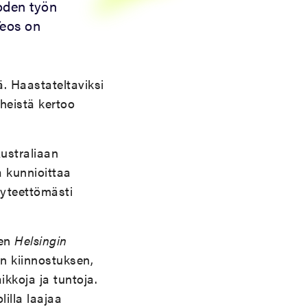
oden työn
Teos on
ä. Haastateltaviksi
 heistä kertoo
ustraliaan
a kunnioittaa
yyteettömästi
nen
Helsingin
en kiinnostuksen,
ikkoja ja tuntoja.
illa laajaa