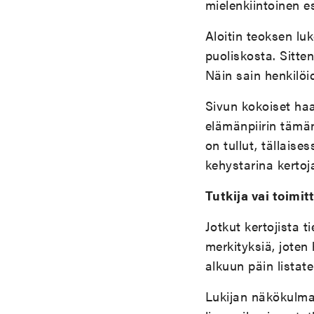
mielenkiintoinen 
Aloitin teoksen lu
puoliskosta. Sitte
Näin sain henkilö
Sivun kokoiset haa
elämänpiirin tämän
on tullut, tällais
kehystarina kertoj
Tutkija vai toimit
Jotkut kertojista 
merkityksiä, joten
alkuun päin lista
Lukijan näkökulmas