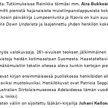
ta. Tutkimuksissa Reinikka törmäsi mm.
Aira Bukkosi
imitti pienistä hajanaisista muistiinpanolappusista ko
kkosin päiväkirja
Lumpeenkukka ja Naoris
on kuin suur
nns Down Underista
ja laajennettu yhden henkilön kok
myös valokuvaaja. 251-sivuisen teoksen jälkimmäinen 
uistoja heidän kotimaastaan Suomesta. Haastateltav
a näkömuistiin tekstin ohessa oleva kunkin kertojan pi
vat kirjan ensimmäisessä puoliskossa henkilöiden eli
aviksi muotokuviksi. Henkilökuvat ovat Patricia Seppä
stralian Siirtolaismuseossa Adelaidessa tämän vuod
. linkki)
ten väliin on sijoitettu lääkäri-kirjailija
Juhani Kellos