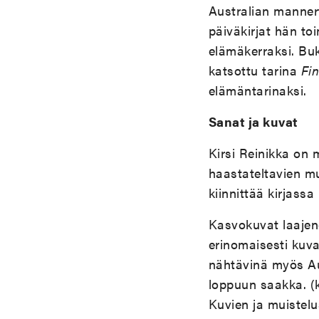
Australian manner
päiväkirjat hän to
elämäkerraksi. Bu
katsottu tarina
Fi
elämäntarinaksi.
Sanat ja kuvat
Kirsi Reinikka on 
haastateltavien m
kiinnittää kirjass
Kasvokuvat laajene
erinomaisesti kuva
nähtävinä myös Au
loppuun saakka. (ks
Kuvien ja muistelus