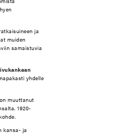
mmista
yhyen
ratkaisuineen ja
vat muiden
aviin samaistuvia
oivukankaan
 napakasti yhdelle
 on muuttanut
nsalta. 1920-
äkohde.
n kansa- ja