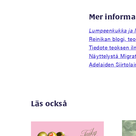
Mer informa
Lumpeenkukka ja 
Reinikan blogi, teo
Tiedote teoksen i
Näyttelystä Migra
Adelaiden Siirtola
Läs också