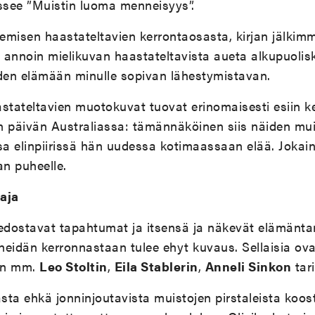
essee ”Muistin luoma menneisyys”.
kemisen haastateltavien kerrontaosasta, kirjan jälkim
n annoin mielikuvan haastateltavista aueta alkupuoli
iden elämään minulle sopivan lähestymistavan.
stateltavien muotokuvat tuovat erinomaisesti esiin ke
 päivän Australiassa: tämännäköinen siis näiden muis
essa elinpiirissä hän uudessa kotimaassaan elää. Joka
an puheelle.
taja
tiedostavat tapahtumat ja itsensä ja näkevät elämänt
 heidän kerronnastaan tulee ehyt kuvaus. Sellaisia ova
ten mm.
Leo Stoltin
,
Eila Stablerin
,
Anneli Sinkon
tari
ta ehkä jonninjoutavista muistojen pirstaleista koos