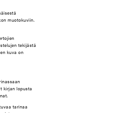
mäisestä
skon muotokuviin.
rtojien
telujen tekijästä
inen kuva on
arinassaan
t kirjan lopusta
nat.
tuvaa tarinaa