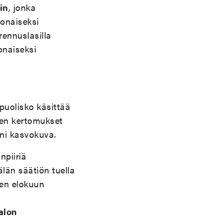
in
, jonka
konaiseksi
ennuslasilla
onaiseksi
puolisko käsittää
ien kertomukset
eni kasvokuva.
npiiriä
län säätiön tuella
en elokuun
alon