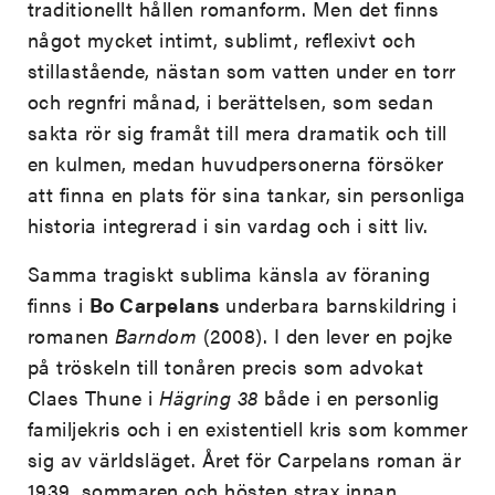
traditionellt hållen romanform. Men det finns
något mycket intimt, sublimt, reflexivt och
stillastående, nästan som vatten under en torr
och regnfri månad, i berättelsen, som sedan
sakta rör sig framåt till mera dramatik och till
en kulmen, medan huvudpersonerna försöker
att finna en plats för sina tankar, sin personliga
historia integrerad i sin vardag och i sitt liv.
Samma tragiskt sublima känsla av föraning
finns i
Bo Carpelans
underbara barnskildring i
romanen
Barndom
(2008). I den lever en pojke
på tröskeln till tonåren precis som advokat
Claes Thune i
Hägring 38
både i en personlig
familjekris och i en existentiell kris som kommer
sig av världsläget. Året för Carpelans roman är
1939, sommaren och hösten strax innan