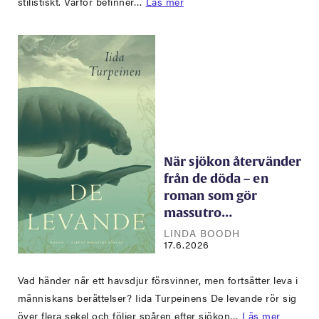
stilistiskt. Varför befinner…
Läs mer
När sjökon återvänder
från de döda – en
roman som gör
massutro…
LINDA BOODH
17.6.2026
Vad händer när ett havsdjur försvinner, men fortsätter leva i
människans berättelser? Iida Turpeinens De levande rör sig
över flera sekel och följer spåren efter sjökon…
Läs mer