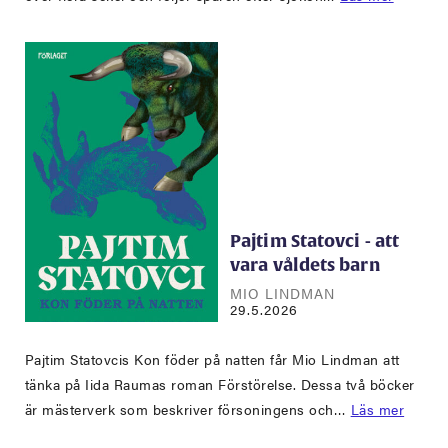
Pajtim Statovci - att
vara våldets barn
MIO LINDMAN
29.5.2026
Pajtim Statovcis Kon föder på natten får Mio Lindman att
tänka på Iida Raumas roman Förstörelse. Dessa två böcker
är mästerverk som beskriver försoningens och…
Läs mer