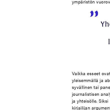
ympäristön vuorova
Yh
Vaikka esseet ovat
yleisemmällä ja abs
syvällinen tai pan
journalistisen ana
ja yhteisölle. Sik
kirjailijan argume