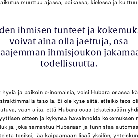
ikutus muuttuu ajassa, paikassa, kielessä ja kulttuur
den ihmisen tunteet ja kokemuk
voivat aina olla jaettuja, osa
laajemman ihmisjoukon jakama
todellisuutta.
 hyviä ja paikoin erinomaisia, voisi Hubara osassa käsi
traktimmalla tasolla. Ei ole kyse siitä, etteikö teos ol
eutuva, vaan siitä, että Hubara osaa teksteissään yhd
lyyttisen otteen ja kykynsä havainnoida kokemuksen me
si lukija, joka samastuu Hubaraan ja tunnistaa automa
nteista tosiksi, jää kaipaamaan lisää yksilön, yhteisku