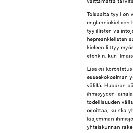
välttämättä tarvits
Toisaalta tyyli on 
englanninkielisen
tyylillisten valint
hepreankielisten 
kieleen liittyy myös
etenkin, kun ilmais
Lisäksi korostetu
esseekokoelman yd
välillä. Hubaran p
ihmisyyden lainal
todellisuuden väli
osoittaa, kuinka y
laajemman ihmisjo
yhteiskunnan rakent