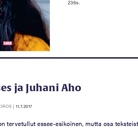
236s.
es ja Juhani Aho
EIROS
|
11.7.2017
on tervetullut essee-esikoinen, mutta osa teksteist