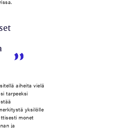
issa.
set
a
tellä aiheita vielä
isi tarpeeksi
istää
rkitystä yksilölle
attisesti monet
nnan ja