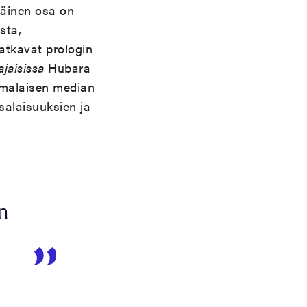
äinen osa on
sta,
jatkavat prologin
ajaisissa
Hubara
uomalaisen median
nsalaisuuksien ja
n