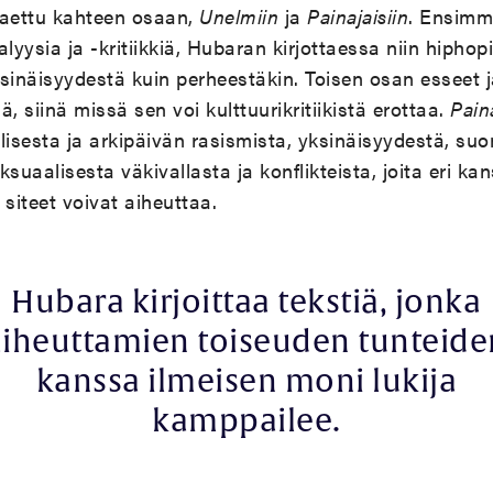
jaettu kahteen osaan,
Unelmiin
ja
Painajaisiin
. Ensimm
nalyysia ja -kritiikkiä, Hubaran kirjottaessa niin hiphopi
yksinäisyydestä kuin perheestäkin. Toisen osan esseet 
iä, siinä missä sen voi kulttuurikritiikistä erottaa.
Pain
ellisesta ja arkipäivän rasismista, yksinäisyydestä, s
suaalisesta väkivallasta ja konflikteista, joita eri ka
 siteet voivat aiheuttaa.
Hubara kirjoittaa tekstiä, jonka
aiheuttamien toiseuden tunteide
kanssa ilmeisen moni lukija
kamppailee.