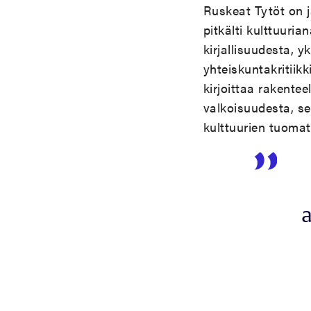
Ruskeat Tytöt on 
pitkälti kulttuuria
kirjallisuudesta, 
yhteiskuntakritiikk
kirjoittaa rakente
valkoisuudesta, sek
kulttuurien tuomat