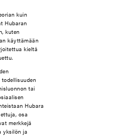
teorian kuin
at Hubaran
n, kuten
aran käyttämään
joitettua kieltä
uettu.
hden
 todellisuuden
misluonnon tai
siaalisen
unteistaan Hubara
ettuja, osa
vat merkkejä
a yksilön ja