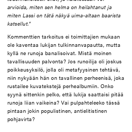
arvioida, miten sen helma on heilahtanut ja
miten Lassi on tätä näkyä uima-altaan baarista
katsellut.”
Kommenttien tarkoitus ei toimittajien mukaan
ole kaventaa lukijan tulkinnanvapautta, mutta
kyllä ne runoja banalisoivat. Mistä moinen
tavallisuuden palvonta? Jos runoilija oli joskus
poikkeusyksilö, jolla oli metafyysinen tehtävä,
niin nykyään hän on tavallinen perheenisä, joka
rustailee kuvatekstejä perhealbumiin. Onko
syynä sittenkin pelko, että lukija saattaisi pitää
runoja liian vaikeina? Vai pulpahteleeko tässä
pintaan jokin populistinen, antielitistinen
pohjavirta?