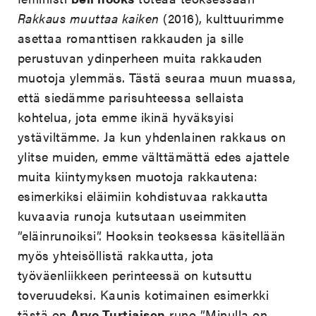
Rakkaus muuttaa kaiken
(2016), kulttuurimme
asettaa romanttisen rakkauden ja sille
perustuvan ydinperheen muita rakkauden
muotoja ylemmäs. Tästä seuraa muun muassa,
että siedämme parisuhteessa sellaista
kohtelua, jota emme ikinä hyväksyisi
ystäviltämme. Ja kun yhdenlainen rakkaus on
ylitse muiden, emme välttämättä edes ajattele
muita kiintymyksen muotoja rakkautena:
esimerkiksi eläimiin kohdistuvaa rakkautta
kuvaavia runoja kutsutaan useimmiten
”eläinrunoiksi”. Hooksin teoksessa käsitellään
myös yhteisöllistä rakkautta, jota
työväenliikkeen perinteessä on kutsuttu
toveruudeksi. Kaunis kotimainen esimerkki
tästä on
Arvo Turtiaisen
runo ”Minulla on