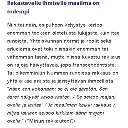
Rakastavalle ihmiselle maailma on
todempi
Niin tai näin, esipuheen kehystys kertoo
enemmän teoksen oletetusta lukijasta kuin itse
runoista. Yhteiskunnan normit ja roolit sekä
arkielämä ovat toki niissäkin enemmän tai
vähemmän läsnä, mutta niissä kuvattu rakkaus
on rajoja häivyttävää, jopa transsendenttista.
Tai pikemminkin Nummen runoissa rakkaus on
yhtä aikaa arkista ja järisyttävän ihmeellistä:
”
näen sen kokonaan: se ei ole ääretön. Sen
ääret näkyvät valoa vasten. / Se seisoo majani
ovella ja laulaa. / Ja maailman kaikki rakkaus /
hiljaa laulaen seisoo kirkkain äärin majani
ovella.”
(”Minun rakkauteni”.)