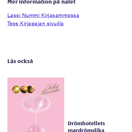
Mer information på nätet
Lassi Nummi Kirjasammossa
Teos Kirjapajan sivuilla
Läs också
Drömhotellets
mardrömslika