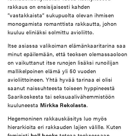
rakkaus on ensisijaisesti kahden
”vastakkaista” sukupuolta olevan ihmisen
monogamista romanttista rakkautta, johon
kuuluu eliniäksi solmittu avioliitto.
Itse asiassa valikoiman elämänkaaritarina saa
minut epäilemään, että teoksen olemassaoloon
on vaikuttanut itse runojen lisäksi runoilijan
mallikelpoinen elämä yli 50 vuoden
avioliittoineen. Yhtä hyvää tarinaa ei olisi
saanut naissuhteesta toiseen hyppineestä
Saarikoskesta tai seksuaalivähemmistöön
kuuluneesta
Mirkka Rekolasta
.
Hegemoninen rakkauskäsitys luo myös
hierarkioita eri rakkauden lajien välille. Kuten
feministi
bell hooks
toteaa teoksessaan