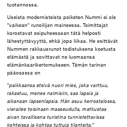
tuotannossa.
Useista modernisteista poiketen Nummi ei ole
”vaikean” runoilijan maineessa. Toimittajat
korostavat esipuheessaan tätä helposti
lähestyttävyyttä, ehkä jopa liikaa. He esittävät
Nummen rakkausrunot todistuksena koetusta
elämästä ja sovittavat ne luomaansa
elämänkaarikertomukseen. Tämän tarinan
pääosassa on
”
paikkaansa etsivä nuori mies, joka varttuu,
rakastuu, menee naimisiin, saa lapsia ja
aikanaan lapsenlapsia. Hän asuu kerrostalossa,
vierailee toisinaan maaseudulla, matkustaa
aivan tavallisena turistina tunnistettavissa
kohteissa ja kohtaa tuttuja tilanteita.
”