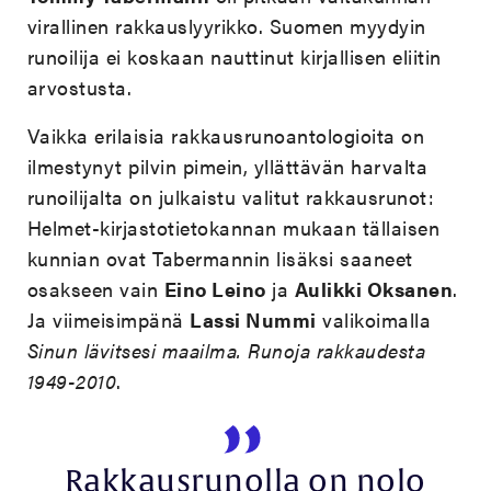
virallinen rakkauslyyrikko. Suomen myydyin
runoilija ei koskaan nauttinut kirjallisen eliitin
arvostusta.
Vaikka erilaisia rakkausrunoantologioita on
ilmestynyt pilvin pimein, yllättävän harvalta
runoilijalta on julkaistu valitut rakkausrunot:
Helmet-kirjastotietokannan mukaan tällaisen
kunnian ovat Tabermannin lisäksi saaneet
osakseen vain
Eino Leino
ja
Aulikki Oksanen
.
Ja viimeisimpänä
Lassi Nummi
valikoimalla
Sinun lävitsesi maailma. Runoja rakkaudesta
1949-2010
.
Rakkausrunolla on nolo