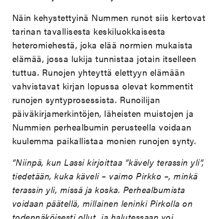
Näin kehystettyinä Nummen runot siis kertovat
tarinan tavallisesta keskiluokkaisesta
heteromiehestä, joka elää normien mukaista
elämää, jossa lukija tunnistaa jotain itselleen
tuttua. Runojen yhteyttä elettyyn elämään
vahvistavat kirjan lopussa olevat kommentit
runojen syntyprosessista. Runoilijan
päiväkirjamerkintöjen, läheisten muistojen ja
Nummien perhealbumin perusteella voidaan
kuulemma paikallistaa monien runojen synty.
”Niinpä, kun Lassi kirjoittaa ”kävely terassin yli”,
tiedetään, kuka käveli – vaimo Pirkko –, minkä
terassin yli, missä ja koska. Perhealbumista
voidaan päätellä, millainen leninki Pirkolla on
todennäköisesti ollut, ja halutessaan voi