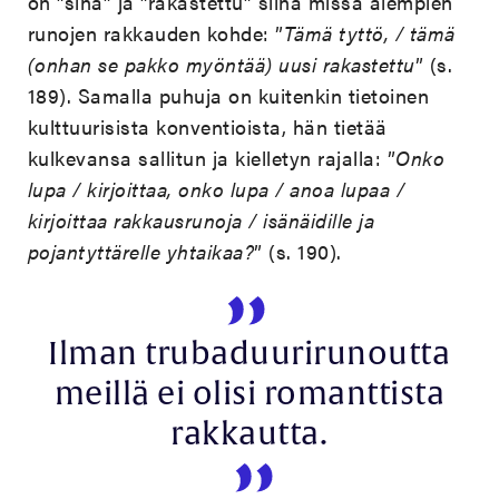
on ”sinä” ja ”rakastettu” siinä missä aiempien
runojen rakkauden kohde: ”
Tämä tyttö, / tämä
(onhan se pakko myöntää) uusi rakastettu
” (s.
189). Samalla puhuja on kuitenkin tietoinen
kulttuurisista konventioista, hän tietää
kulkevansa sallitun ja kielletyn rajalla: ”
Onko
lupa / kirjoittaa, onko lupa / anoa lupaa /
kirjoittaa rakkausrunoja / isänäidille ja
pojantyttärelle yhtaikaa?
” (s. 190).
Ilman trubaduurirunoutta
meillä ei olisi romanttista
rakkautta.