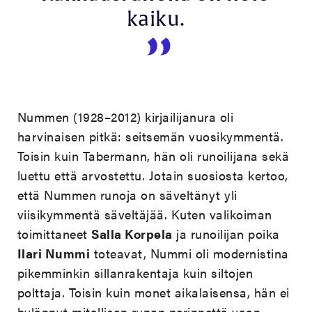
kaiku.
Nummen (1928–2012) kirjailijanura oli
harvinaisen pitkä: seitsemän vuosikymmentä.
Toisin kuin Tabermann, hän oli runoilijana sekä
luettu että arvostettu. Jotain suosiosta kertoo,
että Nummen runoja on säveltänyt yli
viisikymmentä säveltäjää. Kuten valikoiman
toimittaneet
Salla Korpela
ja runoilijan poika
Ilari Nummi
toteavat, Nummi oli modernistina
pikemminkin sillanrakentaja kuin siltojen
polttaja. Toisin kuin monet aikalaisensa, hän ei
hylännyt mitallisen runon perinnettä vaan