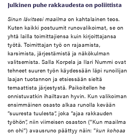
Julkinen puhe rakkaudesta on poliittista
Sinun lävitsesi maailma
on kahtalainen teos.
Kuten kaikki postuumit runovalikoimat, se on
yhtä lailla toimittajiensa kuin kirjoittajansa
työtä. Toimittajan työ on rajaamista,
karsimista, järjestämistä ja näkökulman
valitsemista. Salla Korpela ja Ilari Nummi ovat
tehneet suuren työn käydessään läpi runoilijan
laajan tuotannon ja etsiessään sieltä
temaattista järjestystä. Paikoitellen he
onnistuvatkin ihailtavan hyvin. Kun valikoiman
ensimmäinen osasto alkaa runolla kevään
”suuresta tuulesta”, joka ”ajaa rakkauden
työhön”, niin viimeisen osaston (”Kun maailma
on ohi”) avausruno päättyy näin: ”
kun kohoaa