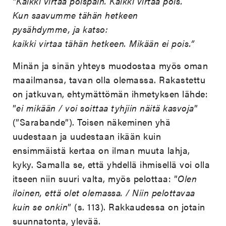
”Kaikki virtaa poispäin. Kaikki virtaa pois.
Kun saavumme tähän hetkeen
pysähdymme, ja katso:
kaikki virtaa tähän hetkeen. Mikään ei pois.”
Minän ja sinän yhteys muodostaa myös oman
maailmansa, tavan olla olemassa. Rakastettu
on jatkuvan, ehtymättömän ihmetyksen lähde:
”
ei mikään / voi soittaa tyhjiin näitä kasvoja
”
(”Sarabande”). Toisen näkeminen yhä
uudestaan ja uudestaan ikään kuin
ensimmäistä kertaa on ilman muuta lahja,
kyky. Samalla se, että yhdellä ihmisellä voi olla
itseen niin suuri valta, myös pelottaa: ”
Olen
iloinen, että olet olemassa. / Niin pelottavaa
kuin se onkin
” (s. 113). Rakkaudessa on jotain
suunnatonta, ylevää.