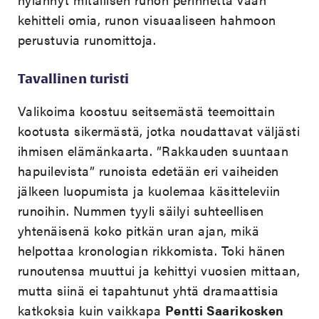
kehitteli omia, runon visuaaliseen hahmoon
perustuvia runomittoja.
Tavallinen turisti
Valikoima koostuu seitsemästä teemoittain
kootusta sikermästä, jotka noudattavat väljästi
ihmisen elämänkaarta. ”Rakkauden suuntaan
hapuilevista” runoista edetään eri vaiheiden
jälkeen luopumista ja kuolemaa käsitteleviin
runoihin. Nummen tyyli säilyi suhteellisen
yhtenäisenä koko pitkän uran ajan, mikä
helpottaa kronologian rikkomista. Toki hänen
runoutensa muuttui ja kehittyi vuosien mittaan,
mutta siinä ei tapahtunut yhtä dramaattisia
katkoksia kuin vaikkapa
Pentti Saarikosken