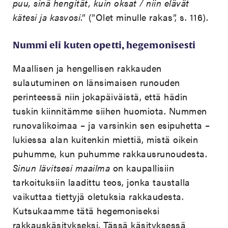
puu, sinä hengität, kuin oksat / niin elävät
kätesi ja kasvosi
.” (”Olet minulle rakas”, s. 116).
Nummi eli kuten opetti, hegemonisesti
Maallisen ja hengellisen rakkauden
sulautuminen on länsimaisen runouden
perinteessä niin jokapäiväistä, että hädin
tuskin kiinnitämme siihen huomiota. Nummen
runovalikoimaa – ja varsinkin sen esipuhetta –
lukiessa alan kuitenkin miettiä, mistä oikein
puhumme, kun puhumme rakkausrunoudesta.
Sinun lävitsesi maailma
on kaupallisiin
tarkoituksiin laadittu teos, jonka taustalla
vaikuttaa tiettyjä oletuksia rakkaudesta.
Kutsukaamme tätä hegemoniseksi
rakkauskäsitykseksi. Tässä käsityksessä