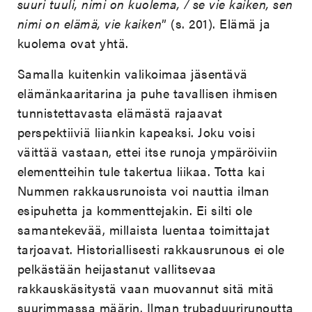
suuri tuuli, nimi on kuolema, / se vie kaiken, sen
nimi on elämä, vie kaiken
” (s. 201). Elämä ja
kuolema ovat yhtä.
Samalla kuitenkin valikoimaa jäsentävä
elämänkaaritarina ja puhe tavallisen ihmisen
tunnistettavasta elämästä rajaavat
perspektiiviä liiankin kapeaksi. Joku voisi
väittää vastaan, ettei itse runoja ympäröiviin
elementteihin tule takertua liikaa. Totta kai
Nummen rakkausrunoista voi nauttia ilman
esipuhetta ja kommenttejakin. Ei silti ole
samantekevää, millaista luentaa toimittajat
tarjoavat. Historiallisesti rakkausrunous ei ole
pelkästään heijastanut vallitsevaa
rakkauskäsitystä vaan muovannut sitä mitä
suurimmassa määrin. Ilman trubaduurirunoutta