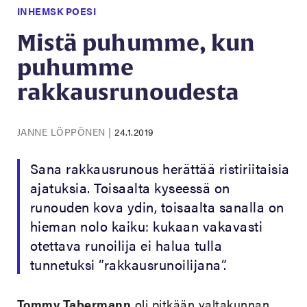
INHEMSK POESI
Mistä puhumme, kun
puhumme
rakkausrunoudesta
JANNE LÖPPÖNEN
|
24.1.2019
Sana rakkausrunous herättää ristiriitaisia
ajatuksia. Toisaalta kyseessä on
runouden kova ydin, toisaalta sanalla on
hieman nolo kaiku: kukaan vakavasti
otettava runoilija ei halua tulla
tunnetuksi ”rakkausrunoilijana”.
Tommy Tabermann
oli pitkään valtakunnan