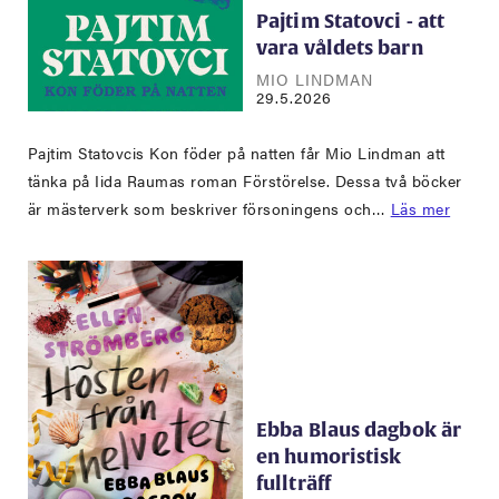
Pajtim Statovci - att
vara våldets barn
MIO LINDMAN
29.5.2026
Pajtim Statovcis Kon föder på natten får Mio Lindman att
tänka på Iida Raumas roman Förstörelse. Dessa två böcker
är mästerverk som beskriver försoningens och…
Läs mer
Ebba Blaus dagbok är
en humoristisk
fullträff