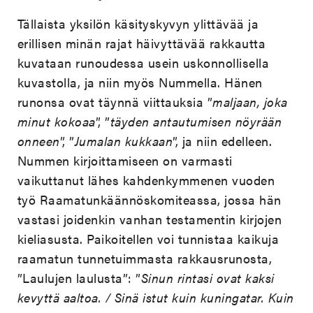
Tällaista yksilön käsityskyvyn ylittävää ja
erillisen minän rajat häivyttävää rakkautta
kuvataan runoudessa usein uskonnollisella
kuvastolla, ja niin myös Nummella. Hänen
runonsa ovat täynnä viittauksia ”
maljaan, joka
minut kokoaa
”, ”
täyden antautumisen nöyrään
onneen
”, ”
Jumalan kukkaan
”, ja niin edelleen.
Nummen kirjoittamiseen on varmasti
vaikuttanut lähes kahdenkymmenen vuoden
työ Raamatunkäännöskomiteassa, jossa hän
vastasi joidenkin vanhan testamentin kirjojen
kieliasusta. Paikoitellen voi tunnistaa kaikuja
raamatun tunnetuimmasta rakkausrunosta,
”Laulujen laulusta”: ”
Sinun rintasi ovat kaksi
kevyttä aaltoa. / Sinä istut kuin kuningatar. Kuin