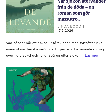
När sjökon återvänder
från de döda – en
roman som gör
massutro…
LINDA BOODH
17.6.2026
Vad händer när ett havsdjur försvinner, men fortsätter leva i
människans berättelser? Iida Turpeinens De levande rör sig
över flera sekel och följer spåren efter sjökon…
Läs mer