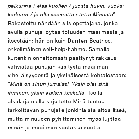
pelkurina / elää kuollen / juosta huvini vuoksi
karkuun / ja olla saamatta otetta Minusta
”.
Rakastettu nähdään siis opettajana, jonka
avulla puhuja löytää totuuden maailmasta ja
itsestään; hän on kuin
Danten
Beatrice,
enkelimäinen self-help-hahmo. Samalla
kuitenkin onnettomasti päättynyt rakkaus
vahvistaa puhujan käsitystä maailman
viheliäisyydestä ja yksinäisestä kohtalostaan:
”
Minä on sinun jumalasi. Yksin olet sinä
ihminen, yksin kaiken keskellä
”. Isolla
alkukirjaimella kirjoitettu Minä tuntuu
tarkoittavan puhujalle jonkinlaista aitoa itseä,
mutta minuuden pyhittäminen myös lujittaa
minän ja maailman vastakkaisuutta.