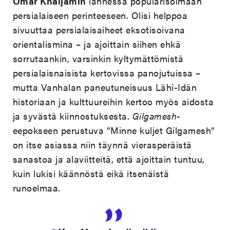
Omar Khaijamin
lännessä popularisoimaan
persialaiseen perinteeseen. Olisi helppoa
sivuuttaa persialaisaiheet eksotisoivana
orientalismina – ja ajoittain siihen ehkä
sorrutaankin, varsinkin kyltymättömistä
persialaisnaisista kertovissa panojutuissa –
mutta Vanhalan paneutuneisuus Lähi-Idän
historiaan ja kulttuureihin kertoo myös aidosta
ja syvästä kiinnostuksesta.
Gilgamesh
-
eepokseen perustuva ”Minne kuljet Gilgamesh”
on itse asiassa niin täynnä vierasperäistä
sanastoa ja alaviitteitä, että ajoittain tuntuu,
kuin lukisi käännöstä eikä itsenäistä
runoelmaa.