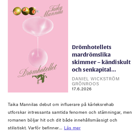
Drömhotellets
mardrömslika
skimmer – kändiskult
och senkapital…
DANIEL WICKSTRÖM
GRÖNROOS
17.6.2026
Taika Mannilas debut om influerare på kärleksrehab
utforskar intressanta samtida fenomen och stämningar, men
romanen böljar hit och dit både innehållsmässigt och
stilistiskt. Varför befinner…
Läs mer