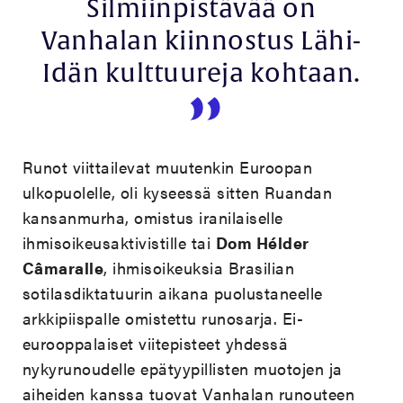
Silmiinpistävää on
Vanhalan kiinnostus Lähi-
Idän kulttuureja kohtaan.
Runot viittailevat muutenkin Euroopan
ulkopuolelle, oli kyseessä sitten Ruandan
kansanmurha, omistus iranilaiselle
ihmisoikeusaktivistille tai
Dom Hélder
Câmaralle
, ihmisoikeuksia Brasilian
sotilasdiktatuurin aikana puolustaneelle
arkkipiispalle omistettu runosarja. Ei-
eurooppalaiset viitepisteet yhdessä
nykyrunoudelle epätyypillisten muotojen ja
aiheiden kanssa tuovat Vanhalan runouteen