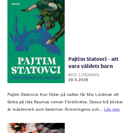
Pajtim Statovci - att
vara våldets barn
MIO LINDMAN
29.5.2026
Pajtim Statovcis Kon föder på natten får Mio Lindman att
tänka på Iida Raumas roman Förstörelse. Dessa två böcker
är mästerverk som beskriver försoningens och…
Läs mer