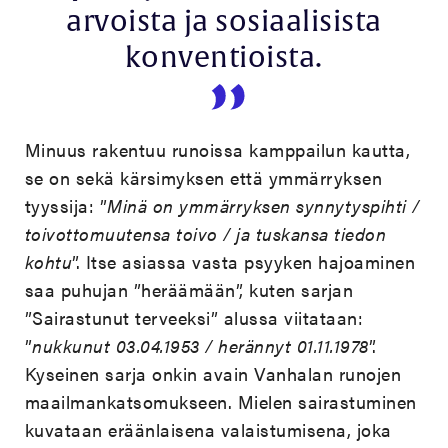
arvoista ja sosiaalisista
konventioista.
Minuus rakentuu runoissa kamppailun kautta,
se on sekä kärsimyksen että ymmärryksen
tyyssija: ”
Minä on ymmärryksen synnytyspihti /
toivottomuutensa toivo / ja tuskansa tiedon
kohtu
”. Itse asiassa vasta psyyken hajoaminen
saa puhujan ”heräämään”, kuten sarjan
”Sairastunut terveeksi” alussa viitataan:
”
nukkunut 03.04.1953 / herännyt 01.11.1978
”.
Kyseinen sarja onkin avain Vanhalan runojen
maailmankatsomukseen. Mielen sairastuminen
kuvataan eräänlaisena valaistumisena, joka