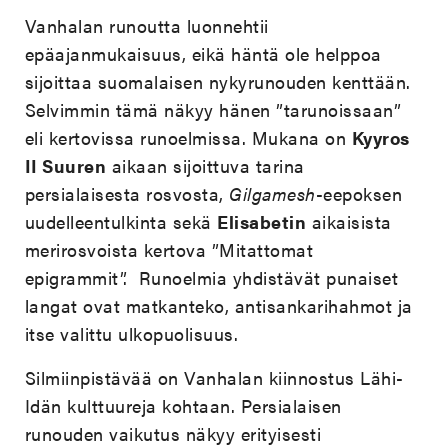
Vanhalan runoutta luonnehtii
epäajanmukaisuus, eikä häntä ole helppoa
sijoittaa suomalaisen nykyrunouden kenttään.
Selvimmin tämä näkyy hänen ”tarunoissaan”
eli kertovissa runoelmissa. Mukana on
Kyyros
II Suuren
aikaan sijoittuva tarina
persialaisesta rosvosta,
Gilgamesh
-eepoksen
uudelleentulkinta sekä
Elisabetin
aikaisista
merirosvoista kertova ”Mitattomat
epigrammit”. Runoelmia yhdistävät punaiset
langat ovat matkanteko, antisankarihahmot ja
itse valittu ulkopuolisuus.
Silmiinpistävää on Vanhalan kiinnostus Lähi-
Idän kulttuureja kohtaan. Persialaisen
runouden vaikutus näkyy erityisesti