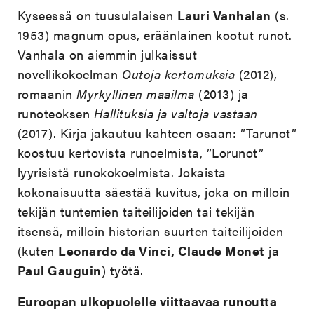
Kyseessä on tuusulalaisen
Lauri Vanhalan
(s.
1953) magnum opus, eräänlainen kootut runot.
Vanhala on aiemmin julkaissut
novellikokoelman
Outoja kertomuksia
(2012),
romaanin
Myrkyllinen maailma
(2013) ja
runoteoksen
Hallituksia ja valtoja vastaan
(2017). Kirja jakautuu kahteen osaan: ”Tarunot”
koostuu kertovista runoelmista, ”Lorunot”
lyyrisistä runokokoelmista. Jokaista
kokonaisuutta säestää kuvitus, joka on milloin
tekijän tuntemien taiteilijoiden tai tekijän
itsensä, milloin historian suurten taiteilijoiden
(kuten
Leonardo da Vinci, Claude Monet
ja
Paul Gauguin
) työtä.
Euroopan ulkopuolelle viittaavaa runoutta