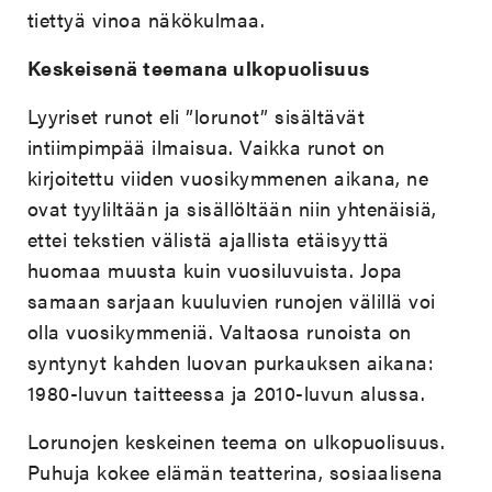
tiettyä vinoa näkökulmaa.
Keskeisenä teemana ulkopuolisuus
Lyyriset runot eli ”lorunot” sisältävät
intiimpimpää ilmaisua. Vaikka runot on
kirjoitettu viiden vuosikymmenen aikana, ne
ovat tyyliltään ja sisällöltään niin yhtenäisiä,
ettei tekstien välistä ajallista etäisyyttä
huomaa muusta kuin vuosiluvuista. Jopa
samaan sarjaan kuuluvien runojen välillä voi
olla vuosikymmeniä. Valtaosa runoista on
syntynyt kahden luovan purkauksen aikana:
1980-luvun taitteessa ja 2010-luvun alussa.
Lorunojen keskeinen teema on ulkopuolisuus.
Puhuja kokee elämän teatterina, sosiaalisena