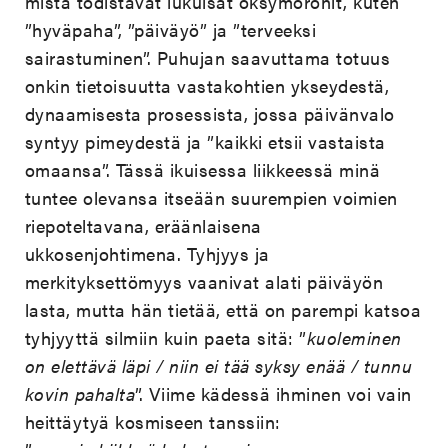
mistä todistavat lukuisat oksymoronit, kuten
”hyväpaha”, ”päiväyö” ja ”terveeksi
sairastuminen”. Puhujan saavuttama totuus
onkin tietoisuutta vastakohtien ykseydestä,
dynaamisesta prosessista, jossa päivänvalo
syntyy pimeydestä ja ”kaikki etsii vastaista
omaansa”. Tässä ikuisessa liikkeessä minä
tuntee olevansa itseään suurempien voimien
riepoteltavana, eräänlaisena
ukkosenjohtimena. Tyhjyys ja
merkityksettömyys vaanivat alati päiväyön
lasta, mutta hän tietää, että on parempi katsoa
tyhjyyttä silmiin kuin paeta sitä: ”
kuoleminen
on elettävä läpi / niin ei tää syksy enää / tunnu
kovin pahalta
”. Viime kädessä ihminen voi vain
heittäytyä kosmiseen tanssiin: