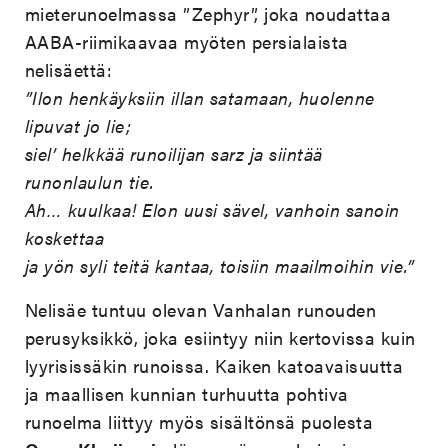
mieterunoelmassa ”Zephyr”, joka noudattaa
AABA-riimikaavaa myöten persialaista
nelisäettä:
”
Ilon henkäyksiin illan satamaan, huolenne
lipuvat jo lie;
siel’ helkkää runoilijan sarz ja siintää
runonlaulun tie.
Ah… kuulkaa! Elon uusi sävel, vanhoin sanoin
koskettaa
ja yön syli teitä kantaa, toisiin maailmoihin vie.”
Nelisäe tuntuu olevan Vanhalan runouden
perusyksikkö, joka esiintyy niin kertovissa kuin
lyyrisissäkin runoissa. Kaiken katoavaisuutta
ja maallisen kunnian turhuutta pohtiva
runoelma liittyy myös sisältönsä puolesta