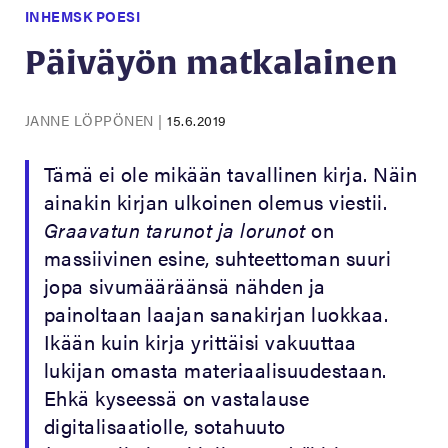
INHEMSK POESI
Päiväyön matkalainen
JANNE LÖPPÖNEN
|
15.6.2019
Tämä ei ole mikään tavallinen kirja. Näin
ainakin kirjan ulkoinen olemus viestii.
Graavatun tarunot ja lorunot
on
massiivinen esine, suhteettoman suuri
jopa sivumääräänsä nähden ja
painoltaan laajan sanakirjan luokkaa.
Ikään kuin kirja yrittäisi vakuuttaa
lukijan omasta materiaalisuudestaan.
Ehkä kyseessä on vastalause
digitalisaatiolle, sotahuuto