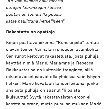
”
on vain kiihkeä halu tanssia
outojen luurankojen kanssa
puutarhan tomuisilla pouilla
katse naulittuna hetkelliseen
”
Rakastettu on opettaja
Kirjan päättävä sikermä ”Runokirjeitä” tuntuu
olevan toinen Vanhalan runouden avainkohta.
Sen runot kertovat rakastetusta, josta puhuja
käyttää nimiä Marié, Mariamne ja Rebecca.
Rakkaustarina on kuitenkin traaginen, sillä
rakastavaiset saavat olla yhdessä vain lyhyen
hetken. Marié kuvataan tähdenlentona, jonka
ansiosta puhuja on saanut ”hipaista
ikuisuutta”. Syytä rakastavaisten eroon ei
kerrota suoraan, mutta puhujan mukaan Marié