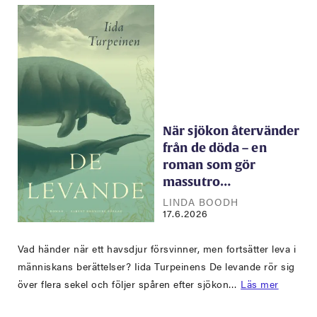
När sjökon återvänder
från de döda – en
roman som gör
massutro…
LINDA BOODH
17.6.2026
Vad händer när ett havsdjur försvinner, men fortsätter leva i
människans berättelser? Iida Turpeinens De levande rör sig
över flera sekel och följer spåren efter sjökon…
Läs mer