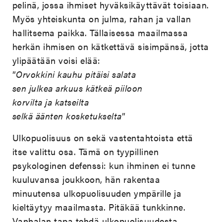
pelinä, jossa ihmiset hyväksikäyttävät toisiaan.
Myös yhteiskunta on julma, rahan ja vallan
hallitsema paikka. Tällaisessa maailmassa
herkän ihmisen on kätkettävä sisimpänsä, jotta
ylipäätään voisi elää:
”
Orvokkini kauhu pitäisi salata
sen julkea arkuus kätkeä piiloon
korvilta ja katseilta
selkä äänten kosketukselta
”
Ulkopuolisuus on sekä vastentahtoista että
itse valittu osa. Tämä on tyypillinen
psykologinen defenssi: kun ihminen ei tunne
kuuluvansa joukkoon, hän rakentaa
minuutensa ulkopuolisuuden ympärille ja
kieltäytyy maailmasta. Pitäkää tunkkinne.
Vanhalan tapa tehdä ulkopuolisuudesta