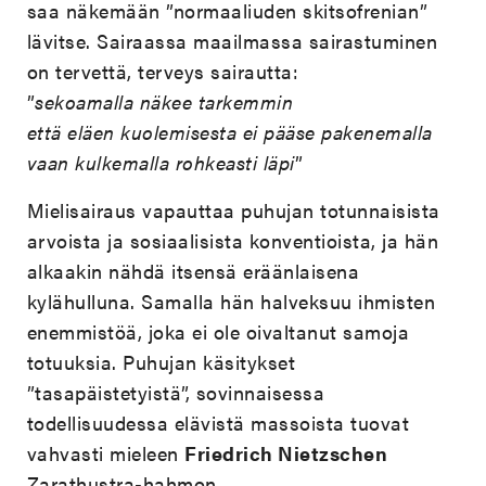
saa näkemään ”normaaliuden skitsofrenian”
lävitse. Sairaassa maailmassa sairastuminen
on tervettä, terveys sairautta:
”
sekoamalla näkee tarkemmin
että eläen kuolemisesta ei pääse pakenemalla
vaan kulkemalla rohkeasti läpi
”
Mielisairaus vapauttaa puhujan totunnaisista
arvoista ja sosiaalisista konventioista, ja hän
alkaakin nähdä itsensä eräänlaisena
kylähulluna. Samalla hän halveksuu ihmisten
enemmistöä, joka ei ole oivaltanut samoja
totuuksia. Puhujan käsitykset
”tasapäistetyistä”, sovinnaisessa
todellisuudessa elävistä massoista tuovat
vahvasti mieleen
Friedrich Nietzschen
Zarathustra-hahmon.