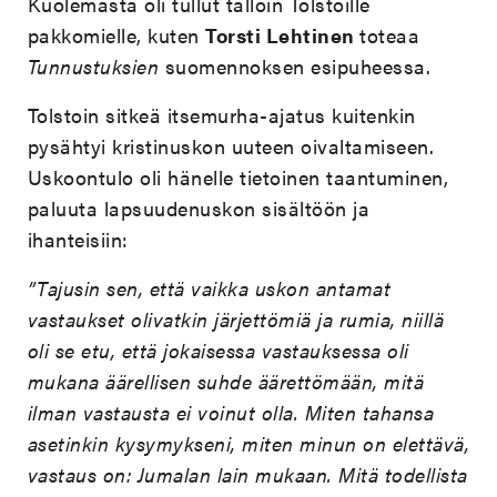
Kuolemasta oli tullut tällöin Tolstoille
pakkomielle, kuten
Torsti Lehtinen
toteaa
Tunnustuksien
suomennoksen esipuheessa.
Tolstoin sitkeä itsemurha-ajatus kuitenkin
pysähtyi kristinuskon uuteen oivaltamiseen.
Uskoontulo oli hänelle tietoinen taantuminen,
paluuta lapsuudenuskon sisältöön ja
ihanteisiin:
”Tajusin sen, että vaikka uskon antamat
vastaukset olivatkin järjettömiä ja rumia, niillä
oli se etu, että jokaisessa vastauksessa oli
mukana äärellisen suhde äärettömään, mitä
ilman vastausta ei voinut olla. Miten tahansa
asetinkin kysymykseni, miten minun on elettävä,
vastaus on: Jumalan lain mukaan. Mitä todellista