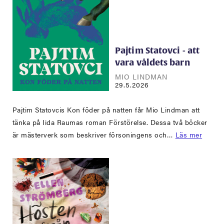
Pajtim Statovci - att
vara våldets barn
MIO LINDMAN
29.5.2026
Pajtim Statovcis Kon föder på natten får Mio Lindman att
tänka på Iida Raumas roman Förstörelse. Dessa två böcker
är mästerverk som beskriver försoningens och…
Läs mer