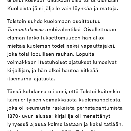
Kuolleista jäisi jäljelle vain löyhkää ja matoja.
Tolstoin suhde kuolemaan osoittautuu
Tunnustuksissa
ambivalentiksi. Oivallettuaan
elämän tarkoituksettomuuden hän alkoi
mieltää kuoleman todelliseksi vapauttajaksi,
joka toisi lopullisen rauhan. Lopulta
voimakkaan itsetuhoiset ajatukset lumosivat
kirjailijan, ja hän alkoi hautoa sitkeää
itsemurha-ajatusta.
Tässä kohdassa oli onni, että Tolstoi kuitenkin
kärsi erityisen voimakkaasta kuolemanpelosta,
joka oli seurausta raskaista perhetapahtumista
1870-luvun alussa: kirjailija oli menettänyt
lyhyessä ajassa kolme lastaan ja kaksi tätiään.