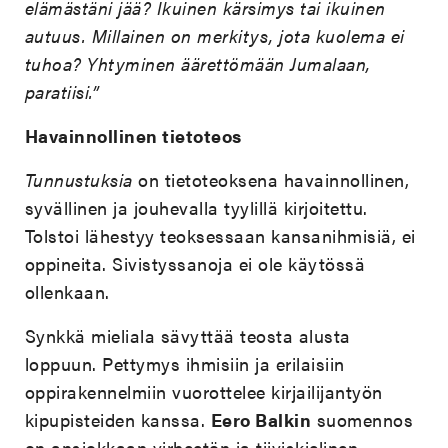
elämästäni jää? Ikuinen kärsimys tai ikuinen
autuus. Millainen on merkitys, jota kuolema ei
tuhoa? Yhtyminen äärettömään Jumalaan,
paratiisi.”
Havainnollinen tietoteos
Tunnustuksia
on tietoteoksena havainnollinen,
syvällinen ja jouhevalla tyylillä kirjoitettu.
Tolstoi lähestyy teoksessaan kansanihmisiä, ei
oppineita. Sivistyssanoja ei ole käytössä
ollenkaan.
Synkkä mieliala sävyttää teosta alusta
loppuun. Pettymys ihmisiin ja erilaisiin
oppirakennelmiin vuorottelee kirjailijantyön
kipupisteiden kanssa.
Eero Balkin
suomennos
on ansiokkaan virheetön ja tiiviskielinen.