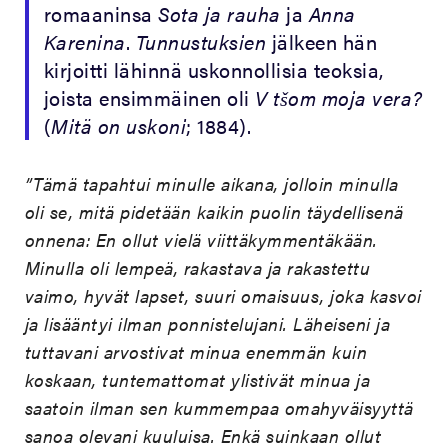
romaaninsa
Sota ja rauha
ja
Anna
Karenina
.
Tunnustuksien
jälkeen hän
kirjoitti lähinnä uskonnollisia teoksia,
joista ensimmäinen oli
V tšom moja vera?
(
Mitä on uskoni
; 1884).
”Tämä tapahtui minulle aikana, jolloin minulla
oli se, mitä pidetään kaikin puolin täydellisenä
onnena: En ollut vielä viittäkymmentäkään.
Minulla oli lempeä, rakastava ja rakastettu
vaimo, hyvät lapset, suuri omaisuus, joka kasvoi
ja lisääntyi ilman ponnistelujani. Läheiseni ja
tuttavani arvostivat minua enemmän kuin
koskaan, tuntemattomat ylistivät minua ja
saatoin ilman sen kummempaa omahyväisyyttä
sanoa olevani kuuluisa. Enkä suinkaan ollut