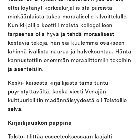
ettei löytänyt korkeakirjallisista piireistä
minkäänlaista tukea moraaliselle kilvoittelulle.
Kun kirjailija koetti ilmaista kollegoilleen
tarpeensa olla hyvä ja tehdä moraalisesti
kestäviä tekoja, hän sai kuulemma osakseen
lähinnä ivallista naurua ja halveksuntaa. Häntä
kannustettiin enemmän moraalittomiin tekoihin
ja asenteisiin.
Keski-ikäisestä kirjailijasta tämä tuntui
pöyristyttävältä, koska viesti Venäjän
kulttuurieliitin mädännäisyydestä oli Tolstoille
selvä.
Kirjailijauskon pappina
Tolstoi tilittää esseeteoksessaan laajalti