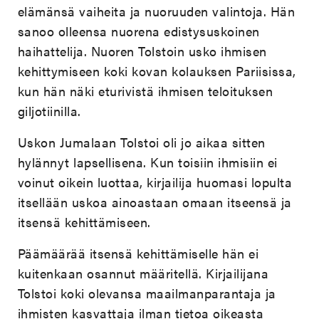
elämänsä vaiheita ja nuoruuden valintoja. Hän
sanoo olleensa nuorena edistysuskoinen
haihattelija. Nuoren Tolstoin usko ihmisen
kehittymiseen koki kovan kolauksen Pariisissa,
kun hän näki eturivistä ihmisen teloituksen
giljotiinilla.
Uskon Jumalaan Tolstoi oli jo aikaa sitten
hylännyt lapsellisena. Kun toisiin ihmisiin ei
voinut oikein luottaa, kirjailija huomasi lopulta
itsellään uskoa ainoastaan omaan itseensä ja
itsensä kehittämiseen.
Päämäärää itsensä kehittämiselle hän ei
kuitenkaan osannut määritellä. Kirjailijana
Tolstoi koki olevansa maailmanparantaja ja
ihmisten kasvattaja ilman tietoa oikeasta