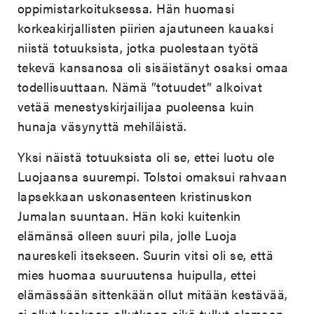
oppimistarkoituksessa. Hän huomasi
korkeakirjallisten piirien ajautuneen kauaksi
niistä totuuksista, jotka puolestaan työtä
tekevä kansanosa oli sisäistänyt osaksi omaa
todellisuuttaan. Nämä ”totuudet” alkoivat
vetää menestyskirjailijaa puoleensa kuin
hunaja väsynyttä mehiläistä.
Yksi näistä totuuksista oli se, ettei luotu ole
Luojaansa suurempi. Tolstoi omaksui rahvaan
lapsekkaan uskonasenteen kristinuskon
Jumalan suuntaan. Hän koki kuitenkin
elämänsä olleen suuri pila, jolle Luoja
naureskeli itsekseen. Suurin vitsi oli se, että
mies huomaa suuruutensa huipulla, ettei
elämässään sittenkään ollut mitään kestävää,
ei ollut koskaan ollutkaan eikä tullut olemaan.