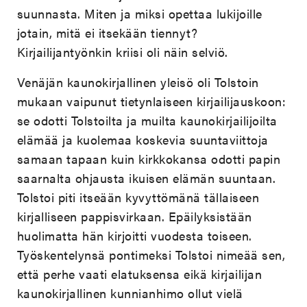
suunnasta. Miten ja miksi opettaa lukijoille
jotain, mitä ei itsekään tiennyt?
Kirjailijantyönkin kriisi oli näin selviö.
Venäjän kaunokirjallinen yleisö oli Tolstoin
mukaan vaipunut tietynlaiseen kirjailijauskoon:
se odotti Tolstoilta ja muilta kaunokirjailijoilta
elämää ja kuolemaa koskevia suuntaviittoja
samaan tapaan kuin kirkkokansa odotti papin
saarnalta ohjausta ikuisen elämän suuntaan.
Tolstoi piti itseään kyvyttömänä tällaiseen
kirjalliseen pappisvirkaan. Epäilyksistään
huolimatta hän kirjoitti vuodesta toiseen.
Työskentelynsä pontimeksi Tolstoi nimeää sen,
että perhe vaati elatuksensa eikä kirjailijan
kaunokirjallinen kunnianhimo ollut vielä