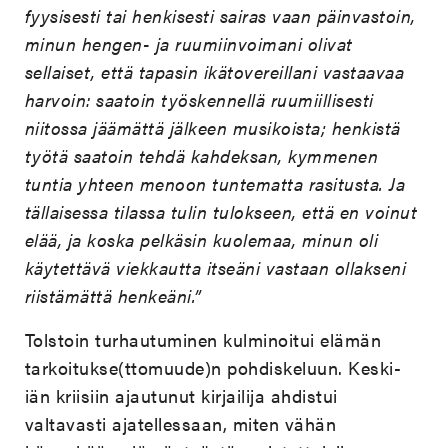
fyysisesti tai henkisesti sairas vaan päinvastoin,
minun hengen- ja ruumiinvoimani olivat
sellaiset, että tapasin ikätovereillani vastaavaa
harvoin: saatoin työskennellä ruumiillisesti
niitossa jäämättä jälkeen musikoista; henkistä
työtä saatoin tehdä kahdeksan, kymmenen
tuntia yhteen menoon tuntematta rasitusta. Ja
tällaisessa tilassa tulin tulokseen, että en voinut
elää, ja koska pelkäsin kuolemaa, minun oli
käytettävä viekkautta itseäni vastaan ollakseni
riistämättä henkeäni.”
Tolstoin turhautuminen kulminoitui elämän
tarkoitukse(ttomuude)n pohdiskeluun. Keski-
iän kriisiin ajautunut kirjailija ahdistui
valtavasti ajatellessaan, miten vähän