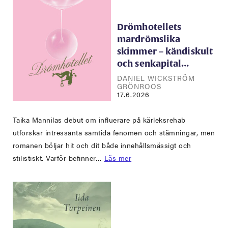
Drömhotellets
mardrömslika
skimmer – kändiskult
och senkapital…
DANIEL WICKSTRÖM
GRÖNROOS
17.6.2026
Taika Mannilas debut om influerare på kärleksrehab
utforskar intressanta samtida fenomen och stämningar, men
romanen böljar hit och dit både innehållsmässigt och
stilistiskt. Varför befinner…
Läs mer