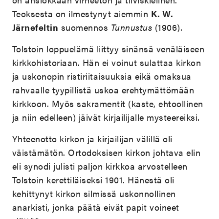
Teoksesta on ilmestynyt aiemmin
K. W.
Järnefeltin
suomennos
Tunnustus
(1906).
Tolstoin loppuelämä liittyy sinänsä venäläiseen
kirkkohistoriaan. Hän ei voinut sulattaa kirkon
ja uskonopin ristiriitaisuuksia eikä omaksua
rahvaalle tyypillistä uskoa erehtymättömään
kirkkoon. Myös sakramentit (kaste, ehtoollinen
ja niin edelleen) jäivät kirjailijalle mysteereiksi.
Yhteenotto kirkon ja kirjailijan välillä oli
väistämätön. Ortodoksisen kirkon johtava elin
eli synodi julisti paljon kirkkoa arvostelleen
Tolstoin kerettiläiseksi 1901. Hänestä oli
kehittynyt kirkon silmissä uskonnollinen
anarkisti, jonka päätä eivät papit voineet