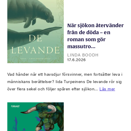
När sjökon återvänder
från de döda – en
roman som gör
massutro…
LINDA BOODH
17.6.2026
Vad händer när ett havsdjur försvinner, men fortsätter leva i
människans berättelser? Iida Turpeinens De levande rör sig
över flera sekel och följer spåren efter sjökon…
Läs mer