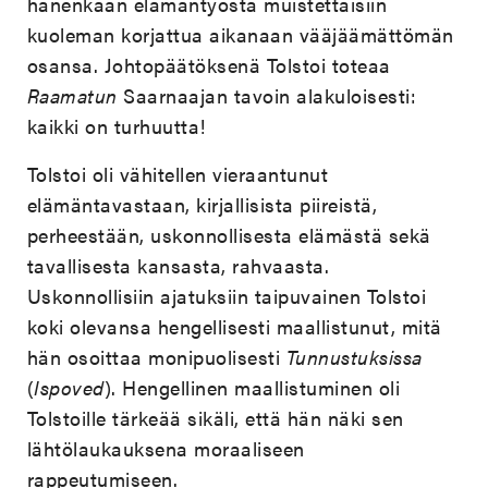
hänenkään elämäntyöstä muistettaisiin
kuoleman korjattua aikanaan vääjäämättömän
osansa. Johtopäätöksenä Tolstoi toteaa
Raamatun
Saarnaajan tavoin alakuloisesti:
kaikki on turhuutta!
Tolstoi oli vähitellen vieraantunut
elämäntavastaan, kirjallisista piireistä,
perheestään, uskonnollisesta elämästä sekä
tavallisesta kansasta, rahvaasta.
Uskonnollisiin ajatuksiin taipuvainen Tolstoi
koki olevansa hengellisesti maallistunut, mitä
hän osoittaa monipuolisesti
Tunnustuksissa
(
Ispoved
). Hengellinen maallistuminen oli
Tolstoille tärkeää sikäli, että hän näki sen
lähtölaukauksena moraaliseen
rappeutumiseen.