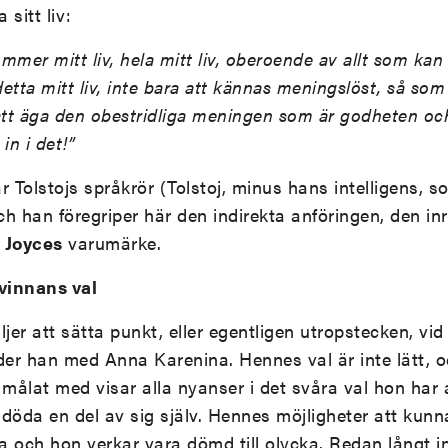
 sitt liv:
mmer mitt liv, hela mitt liv, oberoende av allt som ka
etta mitt liv, inte bara att kännas meningslöst, så som
tt äga den obestridliga meningen som är godheten och
in i det!”
r Tolstojs språkrör (Tolstoj, minus hans intelligens, 
och han föregriper här den indirekta anföringen, den i
 Joyces
varumärke.
vinnans val
äljer att sätta punkt, eller egentligen utropstecken, vi
lider han med Anna Karenina. Hennes val är inte lätt, 
 målat med visar alla nyanser i det svåra val hon har 
döda en del av sig själv. Hennes möjligheter att kunna
na och hon verkar vara dömd till olycka. Redan långt i