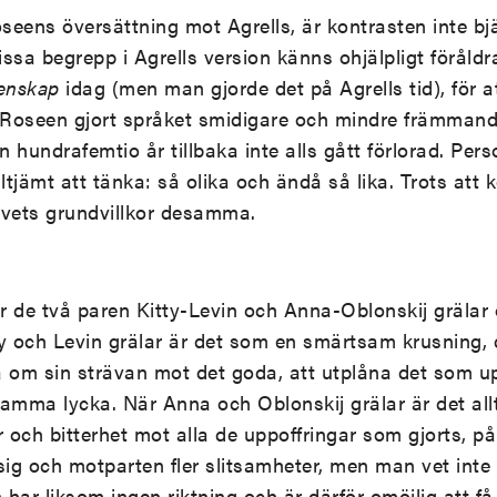
seens översättning mot Agrells, är kontrasten inte b
ssa begrepp i Agrells version känns ohjälpligt föråldr
tenskap
idag (men man gjorde det på Agrells tid), för at
 Roseen gjort språket smidigare och mindre främmande
n hundrafemtio år tillbaka inte alls gått förlorad. Pers
ltjämt att tänka: så olika och ändå så lika. Trots att
ivets grundvillkor desamma.
 de två paren Kitty-Levin och Anna-Oblonskij grälar 
tty och Levin grälar är det som en smärtsam krusning, d
om sin strävan mot det goda, att utplåna det som up
mma lycka. När Anna och Oblonskij grälar är det all
och bitterhet mot alla de uppoffringar som gjorts, på
sig och motparten fler slitsamheter, men man vet inte
 har liksom ingen riktning och är därför omöjlig att få 