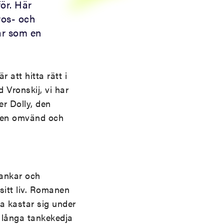
för. Här
ros- och
rar som en
r att hitta rätt i
Vronskij, vi har
er Dolly, den
t en omvänd och
tankar och
sitt liv. Romanen
a kastar sig under
s långa tankekedja