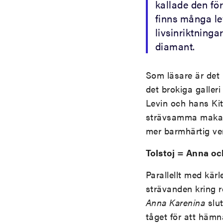
kallade den för
finns många l
livsinriktninga
diamant.
Som läsare är det 
det brokiga galler
Levin och hans Kit
strävsamma makan 
mer barmhärtig ve
Tolstoj = Anna oc
Parallellt med kä
strävanden kring r
Anna Karenina
slut
tåget för att hämn