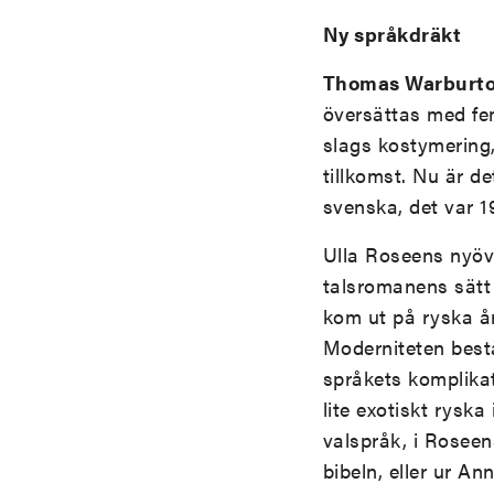
Ny språkdräkt
Thomas Warburt
översättas med fem
slags kostymering
tillkomst. Nu är d
svenska, det var 19
Ulla Roseens nyöv
talsromanens sätt 
kom ut på ryska å
Moderniteten best
språkets komplikat
lite exotiskt ryska
valspråk, i Roseen
bibeln, eller ur A