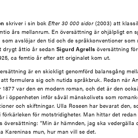
on
skriver i sin bok
Efter 30 000 sidor
(2003) att klassi
tio års mellanrum. En översättning är ohjälpligt en s
, som avslöjar den tid och de språkkonventioner som 
et drygt åttio år sedan
Sigurd Agrells
översättning för
25, ca femtio år efter att originalet kom ut.
ersättning är en skickligt genomförd balansgång mel
att formulera sig och nutida språkbruk. Redan när A
r 1877 var den en modern roman, och det är den också
år i öppenheten inför såväl mänskolivets som roman
ioner och skiftningar. Ulla Roseen har bevarat den, 
 i förkärleken för motstridigheter. Man hittar det reda
s översättning: ”Min är hämnden, jag ska vedergälla de
nna Kareninas mun, hur man vill se det.