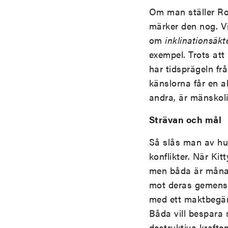
Om man ställer Ro
märker den nog. Vi
om
inklinationsäk
exempel. Trots att
har tidsprägeln frå
känslorna får en al
andra, är mänskol
Strävan och mål
Så slås man av hur
konflikter. När Ki
men båda är måna 
mot deras gemensa
med ett maktbegär 
Båda vill bespara 
destruktiva kraften