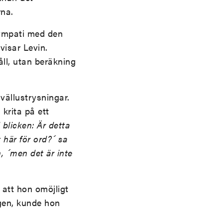
rna.
sympati med den
vvisar Levin.
ll, utan beräkning
vällustrysningar.
 krita på ett
licken: Är detta
t här för ord?´ sa
, ´men det är inte
e att hon omöjligt
gen, kunde hon