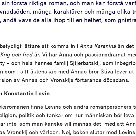
 sin första riktiga roman, och man kan förstå var
evnadsöden, många karaktärer och många olika t
r, ändå vävs de alla ihop till en helhet, som gnist
betydligt lättare att komma in i
Anna Karenina
än det ä
i
Krig och fred
är. Vi har Anna och passionsdramat med 
ty – och hela hennes familj Sjtjerbatskij, som inbegrip
som i sitt äktenskap med Annas bror Stiva lever u
rsion av Annas och Vronskijs förtärande dödsdans.
h Konstantin Levin
rleksromanen finns Levins och andra romanpersoners 
eligion, politik och tankar om hur människan bör leva 
ar inte, som man kanske vill minnas det, med att Ann
as Vronskij och världen. Nej, boken slutar med Levin