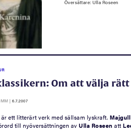
Översättare: Ulla Roseen
UR
ssikern: Om att välja rätt
RIMM
|
6.7.2007
är ett litterärt verk med sällsam lyskraft.
Majgull
förord till nyöversättningen av
Ulla Roseen
att
Le