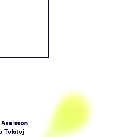
 Axelsson
o Tolstoj