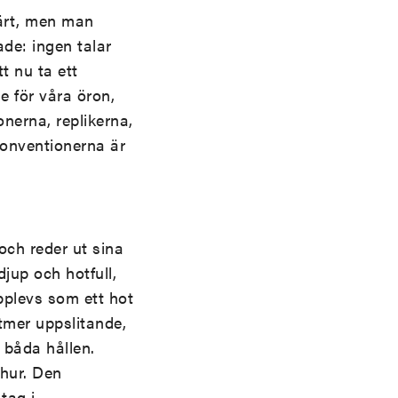
järt, men man
ade: ingen talar
t nu ta ett
 för våra öron,
onerna, replikerna,
 konventionerna är
och reder ut sina
jup och hotfull,
plevs som ett hot
tmer uppslitande,
 båda hållen.
 hur. Den
tag i.