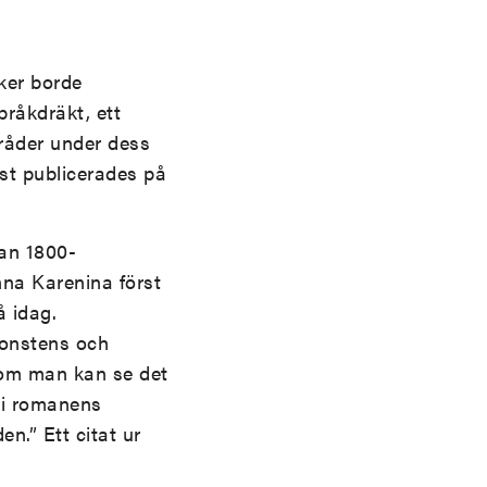
ker borde
pråkdräkt, ett
råder under dess
st publicerades på
lan 1800-
nna Karenina först
 idag.
konstens och
som man kan se det
n i romanens
n.” Ett citat ur