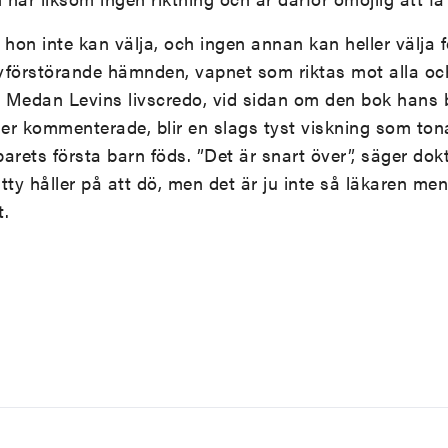
 hon inte kan välja, och ingen annan kan heller välja 
lvförstörande hämnden, vapnet som riktas mot alla och
. Medan Levins livscredo, vid sidan om den bok hans 
ler kommenterade, blir en slags tyst viskning som tona
parets första barn föds. ”Det är snart över”, säger do
itty håller på att dö, men det är ju inte så läkaren m
t.