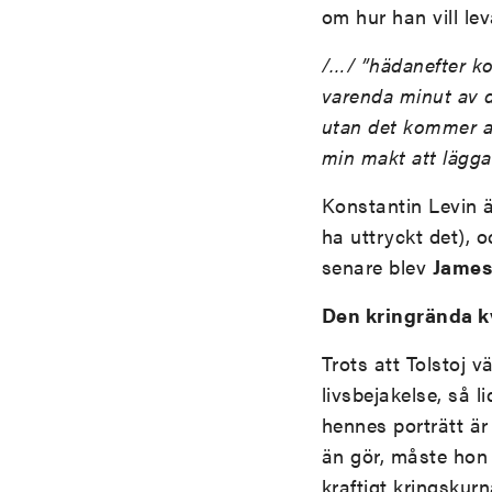
om hur han vill leva
/…/ ”hädanefter ko
varenda minut av d
utan det kommer a
min makt att lägga 
Konstantin Levin ä
ha uttryckt det), 
senare blev
James
Den kringrända k
Trots att Tolstoj v
livsbejakelse, så 
hennes porträtt är
än gör, måste hon 
kraftigt kringskur