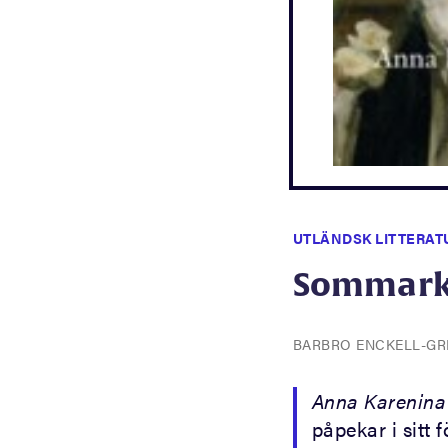
UTLÄNDSK LITTERAT
Sommarkla
BARBRO ENCKELL-G
Anna Karenina
påpekar i sitt 