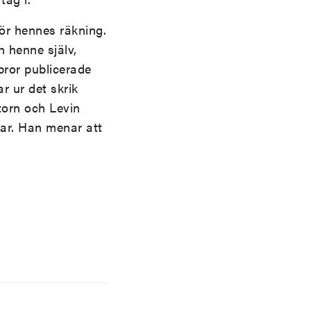
för hennes räkning.
 henne själv,
bror publicerade
r ur det skrik
ktorn och Levin
enar. Han menar att