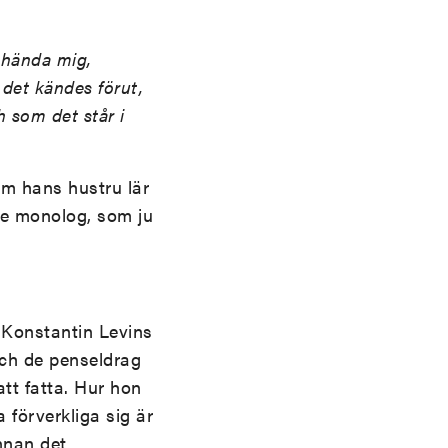
n hända mig,
 det kändes förut,
 som det står i
som hans hustru lär
nre monolog, som ju
d Konstantin Levins
och de penseldrag
att fatta. Hur hon
 förverkliga sig är
nnan det