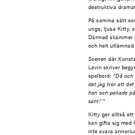
destruktiva dramat
På samma sätt som
unga, ljusa Kitty, 
Därmed skämmer hon
och helt utlämnad 
Scenen där Konstan
Levin skriver begyn
spelbord:
”Då och 
det jag tror att de
han och pekade på d
sant!´”
Kitty ger alltså et
kan gifta sig med 
inte svara annorlu