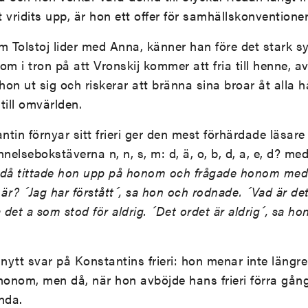
 vridits upp, är hon ett offer för samhällskonventione
 Tolstoj lider med Anna, känner han före det stark 
som i tron på att Vronskij kommer att fria till henne, a
 ut sig och riskerar att bränna sina broar åt alla hå
till omvärlden.
tin förnyar sitt frieri ger den mest förhärdade läsare 
nelsebokstäverna n, n, s, m: d, ä, o, b, d, a, e, d? med
då tittade hon upp på honom och frågade honom med b
t är? ´Jag har förstått´, sa hon och rodnade. ´Vad är de
et a som stod för aldrig. ´Det ordet är aldrig´, sa hon
t nytt svar på Konstantins frieri: hon menar inte längr
honom, men då, när hon avböjde hans frieri förra gån
nda.