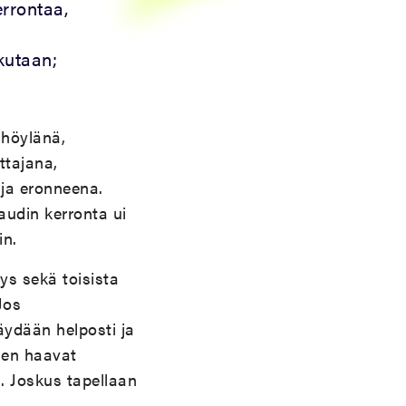
rrontaa,
kutaan;
nhöylänä,
ttajana,
 ja eronneena.
udin kerronta ui
in.
ys sekä toisista
Jos
käydään helposti ja
sen haavat
. Joskus tapellaan