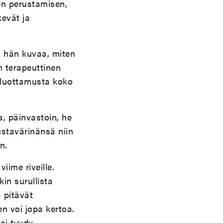
en perustamisen,
evät ja
i hän kuvaa, miten
n terapeuttinen
a luottamusta koko
, päinvastoin, he
ustavärinänsä niin
n.
iime riveille.
kin surullista
 pitävät
n voi jopa kertoa.
si tyydy