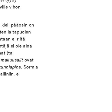
ille vihon
kieli pääosin on
ten laitapuolen
taan ei riitä
täjä ei ole aina
at (tai
,
makuusalit
ovat
kunniapiha
. Sormia
liiniin, ei