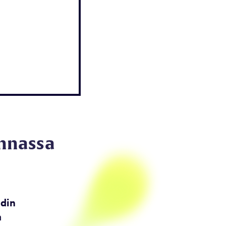
unnassa
din
n