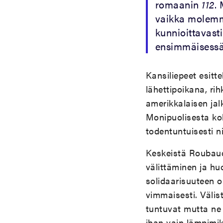
romaanin
112
.
vaikka molemma
kunnioittavast
ensimmäisessä
Kansiliepeet esitt
lähettipoikana, ri
amerikkalaisen jal
Monipuolisesta ko
todentuntuisesti n
Keskeistä Roubaud
välittäminen ja hu
solidaarisuuteen on
vimmaisesti. Välis
tuntuvat mutta ne
ihan vain lämpimi