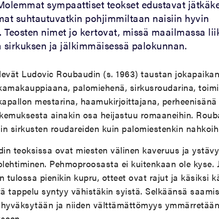
 Molemmat sympaattiset teokset edustavat jätkäke
t suhtautuvatkin pohjimmiltaan naisiin hyvin
i. Teosten nimet jo kertovat, missä maailmassa lii
 sirkuksen ja jälkimmäisessä palokunnan.
elevät Ludovic Roubaudin (s. 1963) taustan jokapaika
hkamakauppiaana, palomiehenä, sirkusroudarina, toimi
kapallon mestarina, haamukirjoittajana, perheenisänä
kemuksesta ainakin osa heijastuu romaaneihin. Rouba
iin sirkusten roudareiden kuin palomiestenkin nahkoih
in teoksissa ovat miesten välinen kaveruus ja ystävy
olehtiminen. Pehmoproosasta ei kuitenkaan ole kyse. 
 tulossa pienikin kupru, otteet ovat rajut ja käsiksi 
tä tappelu syntyy vähistäkin syistä. Selkäänsä saami
 hyväksytään ja niiden välttämättömyys ymmärretään
kseen.