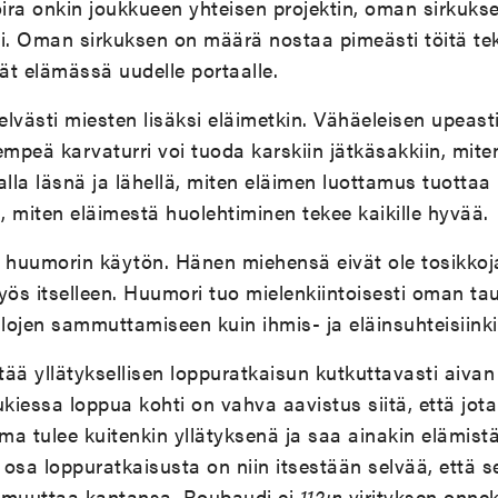
oira onkin joukkueen yhteisen projektin, oman sirkuks
i. Oman sirkuksen on määrä nostaa pimeästi töitä tek
t elämässä uudelle portaalle.
lvästi miesten lisäksi eläimetkin. Vähäeleisen upeast
empeä karvaturri voi tuoda karskiin jätkäsakkiin, mite
alla läsnä ja lähellä, miten eläimen luottamus tuotta
 miten eläimestä huolehtiminen tekee kaikille hyvää.
 huumorin käytön. Hänen miehensä eivät ole tosikkoja
s itselleen. Huumori tuo mielenkiintoisesti oman ta
alojen sammuttamiseen kuin ihmis- ja eläinsuhteisiinki
ää yllätyksellisen loppuratkaisun kutkuttavasti aivan v
kiessa loppua kohti on vahva aavistus siitä, että jota
a tulee kuitenkin yllätyksenä ja saa ainakin elämistä
osa loppuratkaisusta on niin itsestään selvää, että se
 muuttaa kantansa. Roubaudi ei
112:n
virityksen onnek