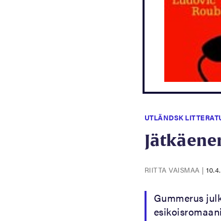
UTLÄNDSK LITTERAT
Jätkäene
RIITTA VAISMAA
|
10.4
Gummerus julk
esikoisromaan