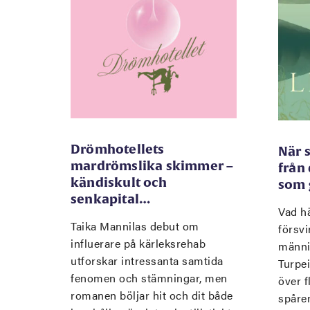
Drömhotellets
När 
mardrömslika skimmer –
från
kändiskult och
som 
senkapital…
Vad hä
Taika Mannilas debut om
försvi
influerare på kärleksrehab
männi
utforskar intressanta samtida
Turpe
fenomen och stämningar, men
över f
romanen böljar hit och dit både
spåre