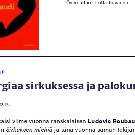
Översättare: Lotta Toivanen
UR
rgiaa sirkuksessa ja palok
.2006
aisi viime vuonna ranskalaisen
Ludovic Roubau
in
Sirkuksen miehiä
ja tänä vuonna saman tekijä