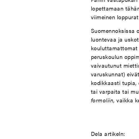
lopettamaan tähän,
viimeinen loppurat
Suomennoksissa on
luontevaa ja usko
kouluttamattomat jä
peruskoulun oppi
vaivautunut miett
varuskunnat) eiv
kodikkaasti tupia,
tai varpaita tai mui
formoliin
, vaikka 
Dela artikeln: