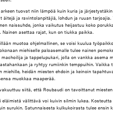
arkeen tuovat niin lämpöä kuin kuria ja järjestystäkin
 äitejä ja ravintolanpitäjiä, lohdun ja ruuan tarjoajia
nen naissuhde, jonka vaikutus heijastuu koko porukka
. Nainen asettaa rajat, kun on tiukka paikka.
illään muotoa ohjelmallinen, se voisi kuulua työpaikk
kokonaan miehiselle paloasemalle tulee nainen pomoksi
 machoilija ja tappelupukari, jolla on vankka asema m
vastahankaan ja ryhtyy rumiinkin temppuihin. Vaikka t
in miehille, heidän miesten ehdoin ja keinoin tapahtu
isensa muokkaa maaperää.
 vakuuttuu siitä, että Roubaudi on tavoittanut mieste
 eläimistä välittävä voi kuivin silmin lukea. Kosteutta
uin surukin. Satunnaisesta kulkukoirasta tulee ensin