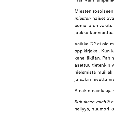
Miesten rosoiseen 
miesten
naiset ovat
pomolla on vakitui
joukko kunnioittaa
Vaikka
112
ei ole m
oppikirjaksi. Kun 
kenelläkään. Pahin
asettuu tietenkin 
nielemistä muillek
ja sakin hivuttam
Ainakin naislukija
Sirkuksen miehiä
ei
hellyys, huumori k