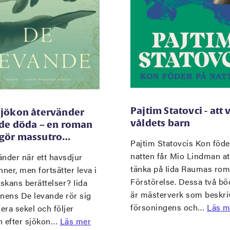
Pajtim Statovci - att 
sjökon återvänder
våldets barn
 de döda – en roman
gör massutro…
Pajtim Statovcis Kon föde
natten får Mio Lindman at
nder när ett havsdjur
tänka på Iida Raumas ro
nner, men fortsätter leva i
Förstörelse. Dessa två bö
skans berättelser? Iida
är mästerverk som beskri
inens De levande rör sig
försoningens och…
Läs m
lera sekel och följer
n efter sjökon…
Läs mer