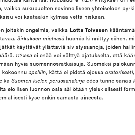
 vaikka sukupuolten sovinnolliseen yhteiseloon pyrkiv
kaisu voi kaataakin kylmää vettä niskaan.
 joitakin ongelmia, vaikka
Lotta Toivasen
kääntämä 
ttavaa.
Sirkuksen miehissä
huomio kiinnittyy siihen, mi
tkät käyttävät yllättäviä sivistyssanoja, joiden hallin
määrä.
112:ssa
ei enää voi välttyä ajatukselta, että kään
imään hyviä suomennosratkaisuja. Suomeksi palokunn
ät kokoonnu
apelliin
, kättä ei pidetä ojossa
oratorisesti
 eikä
Suomen kielen perussanakirja
edes tunne sanaa
ta elollisen luonnon osia säilötään yleiskielisesti forma
kemiallisesti kyse onkin samasta aineesta.