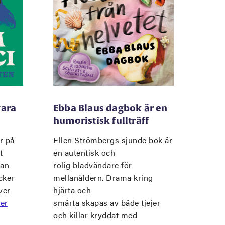
vara
Ebba Blaus dagbok är en
humoristisk fullträff
r på
Ellen Strömbergs sjunde bok är
t
en autentisk och
man
rolig bladvändare för
cker
mellanåldern. Drama kring
ver
hjärta och
er
smärta skapas av både tjejer
och killar kryddat med