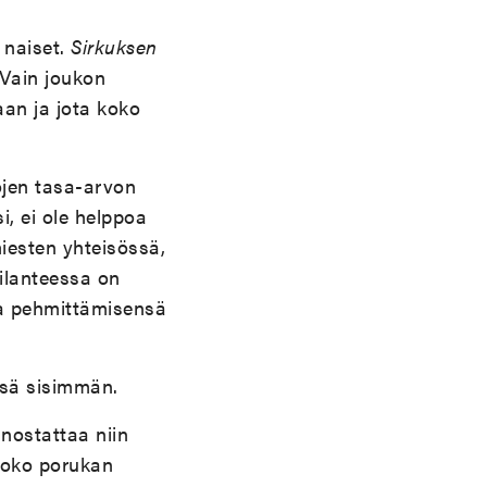
 naiset.
Sirkuksen
. Vain joukon
an ja jota koko
ojen tasa-arvon
, ei ole helppoa
iesten yhteisössä,
ilanteessa on
va pehmittämisensä
nsä sisimmän.
 nostattaa niin
 koko porukan