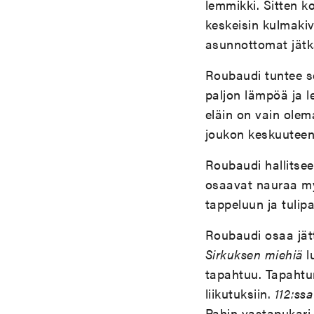
lemmikki. Sitten k
keskeisin kulmakiv
asunnottomat jätkä
Roubaudi tuntee se
paljon lämpöä ja l
eläin on vain olem
joukon keskuuteen,
Roubaudi hallitsee
osaavat nauraa myö
tappeluun ja tulip
Roubaudi osaa jätt
Sirkuksen miehiä
lu
tapahtuu. Tapahtum
liikutuksiin.
112:ssa
Pahin vastapukari